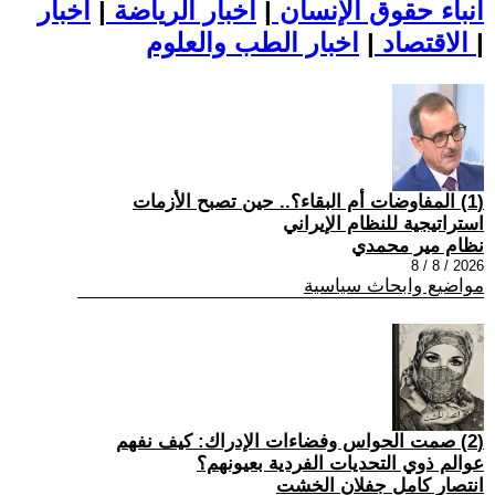
أنباء حقوق الإنسان
|
اخبار الرياضة
|
اخبار
|
اخبار الطب والعلوم
الاقتصاد
|
(1) المفاوضات أم البقاء؟.. حين تصبح الأزمات
استراتيجية للنظام الإيراني
نظام مير محمدي
2026 / 8 / 8
مواضيع وابحاث سياسية
(2) صمت الحواس وفضاءات الإدراك: كيف نفهم
عوالم ذوي التحديات الفردية بعيونهم؟
انتصار كامل جفلان الخشت