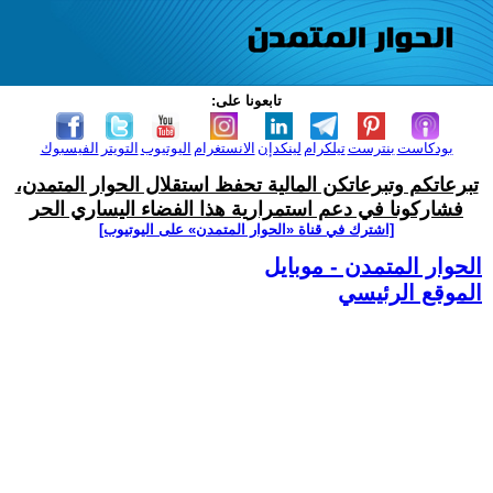
تابعونا على:
بودكاست
بنترست
تيلكرام
لينكدإن
الانستغرام
اليوتيوب
التويتر
الفيسبوك
تبرعاتكم وتبرعاتكن المالية تحفظ استقلال الحوار المتمدن،
فشاركونا في دعم استمرارية هذا الفضاء اليساري الحر
[اشترك في قناة ‫«الحوار المتمدن» على اليوتيوب]
الحوار المتمدن - موبايل
الموقع الرئيسي