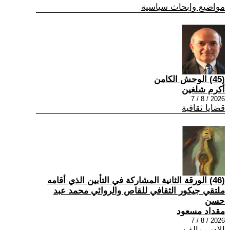
مواضيع وابحاث سياسية
(45) الوحش الكامن
أكرم شلغين
2026 / 8 / 7
قضايا ثقافية
(46) الورقة الثانية المشاركة في التأبين الذي أقامه
ملتقي جيكور الثقافي للقاص والروائي محمد عبد
حسن
مقداد مسعود
2026 / 8 / 7
الادب والفن