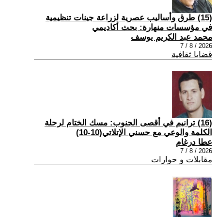
(15) طرق وأساليب عصرية لزراعة جينات تنظيمية
في مؤسسات منهارة: بحث أكاديمي
محمد عبد الكريم يوسف
2026 / 8 / 7
قضايا ثقافية
(16) ترانيم في أقصى الجنوب: مسك الختام لرحلة
الكلمة والوعي مع حسني الإتلاتي(10-10)
عطا درغام
2026 / 8 / 7
مقابلات و حوارات