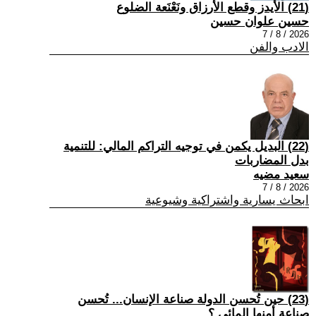
(21) الأيدز وقطع الأرزاق ونَعْنَعة الضلوع
حسين علوان حسين
2026 / 8 / 7
الادب والفن
(22) البديل يكمن في توجيه التراكم المالي: للتنمية
بدل المضاربات
سعيد مضيه
2026 / 8 / 7
ابحاث يسارية واشتراكية وشيوعية
(23) حين تُحسن الدولة صناعة الإنسان... تُحسن
صناعة أمنها المائي.؟