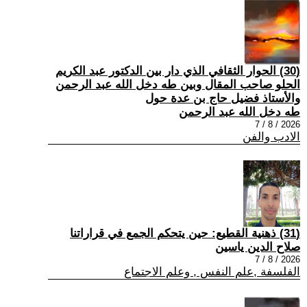
(30) الحوار الثقافي الذي دار بين الدكتور عبد الكريم
الحلو صاحب المقال وبين طه دخل الله عبد الرحمن
والأستاذ فضيل حاج بن عدة حول
طه دخل الله عبد الرحمن
2026 / 8 / 7
الادب والفن
(31) ذهنية القطيع: حين يتحكم الجمع في قراراتنا
صلاح الدين ياسين
2026 / 8 / 7
الفلسفة ,علم النفس , وعلم الاجتماع