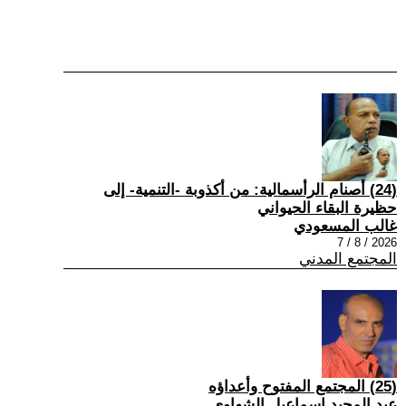
(24) أصنام الرأسمالية: من أكذوبة -التنمية- إلى
حظيرة البقاء الحيواني
غالب المسعودي
2026 / 8 / 7
المجتمع المدني
(25) المجتمع المفتوح وأعداؤه
عبد المجيد إسماعيل الشهاوي