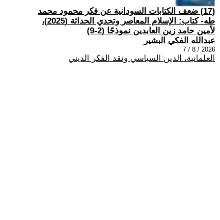
(17) ضعف الكتابات السودانية عن فكر محمود محمد
طه- كتاب: الإسلام المعاصر وتحدي الحداثة (2025)،
لأمين حامد زين العابدين نموذجًا (2-9)
عبدالله الفكي البشير
2026 / 8 / 7
العلمانية، الدين السياسي ونقد الفكر الديني