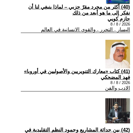
(40) أكثر من مجرد مقرّ حزبي – لماذا ينبغي لنا أن
نفكر إلى ما هو أبعد من ذلك
حازم كويي
2026 / 8 / 8
اليسار , التحرر , والقوى الانسانية في العالم
(41) كتاب «معارك التنويريين والأصوليين في أوروبا»
فهد المضحكي
2026 / 8 / 8
الادب والفن
(42) بين حداثة المشاريع وجمود النظم التقليدية في