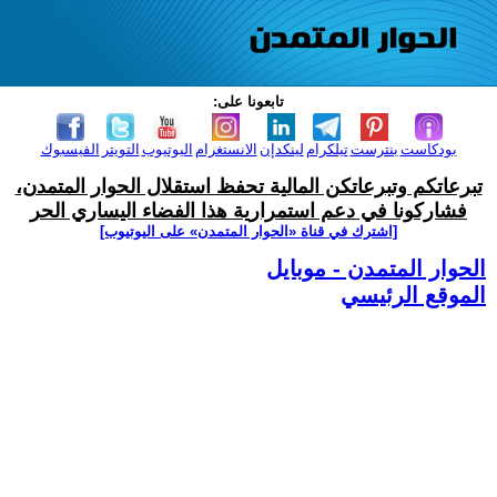
تابعونا على:
بودكاست
بنترست
تيلكرام
لينكدإن
الانستغرام
اليوتيوب
التويتر
الفيسبوك
تبرعاتكم وتبرعاتكن المالية تحفظ استقلال الحوار المتمدن،
فشاركونا في دعم استمرارية هذا الفضاء اليساري الحر
[اشترك في قناة ‫«الحوار المتمدن» على اليوتيوب]
الحوار المتمدن - موبايل
الموقع الرئيسي