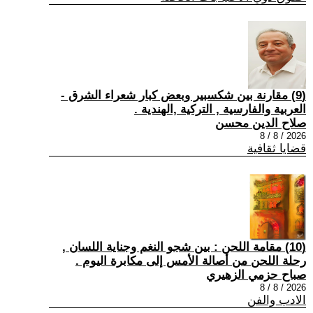
(9) مقارنة بين شكسبير وبعض كبار شعراء الشرق -
العربية والفارسية , التركية ,الهندية .
صلاح الدين محسن
2026 / 8 / 8
قضايا ثقافية
(10) مقامة اللحن : بين شجو النغم وجناية اللسان ,
رحلة اللحن من أصالة الأمس إلى مكابرة اليوم .
صباح حزمي الزهيري
2026 / 8 / 8
الادب والفن