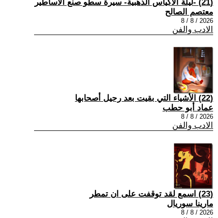
(21) -ليلة الأكياس الذهبية- سيرة سطو صنع الأساطير
معتصم الصالح
2026 / 8 / 8
الادب والفن
(22) الأشياء التي بقيت بعد رحيل أصحابها
عماد أبو حطب
2026 / 8 / 8
الادب والفن
(23) اسمع لقد توقفت على ان تمطر
مارينا سوريال
2026 / 8 / 8