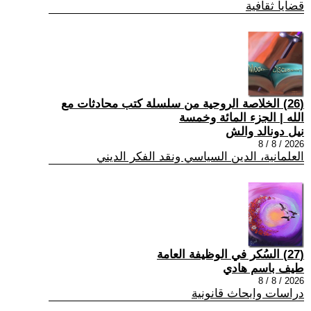
قضايا ثقافية
(26) الخلاصة الروحية من سلسلة كتب محادثات مع
الله | الجزء المائة وخمسة
نيل دونالد والش
2026 / 8 / 8
العلمانية، الدين السياسي ونقد الفكر الديني
(27) السُكر في الوظيفة العامة
طيف باسم هادي
2026 / 8 / 8
دراسات وابحاث قانونية