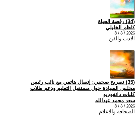
(34) رقصة الحياة
كاظم الخليلي
2026 / 8 / 8
الادب والفن
(35) تصريح صحفي: إتصال هاتفي مع نائب رئيس
مجلس السيادة حول مستقبل التعليم ودعم طلاب
كليات دانفوديو
سعد محمد عبدالله
2026 / 8 / 8
الصحافة والاعلام