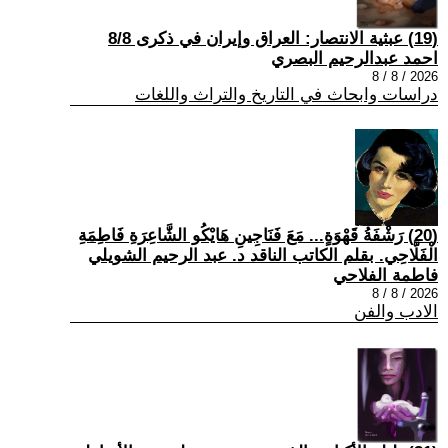
(19) عبثية الانتصار: العراق وإيران في ذكرى 8/8
احمد عبدالرحيم البصري
2026 / 8 / 8
دراسات وابحاث في التاريخ والتراث واللغات
(20) رَشْفَةُ قَهْوَةٍ... مَعَ فَنَاجِينِ هَايْكُو الشَّاعِرَةِ فَاطِمَةِ
الْفَلَّاحِي. بقلم الكاتب الناقد د. عبد الرحيم الشويلي
فاطمة الفلاحي
2026 / 8 / 8
الادب والفن