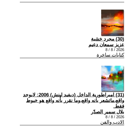
(30) مجرد خشبة
عزيز سمعان دعيم
2026 / 8 / 8
كتابات ساخرة
(31) امبراطورية الداخل (ديفيد لينش) 2006: لايوجد
واقع،ماتشعر بانه واقع،وما نقرر بأنه واقع هو خيوط
فقط.
بلال سمير الصدّر
2026 / 8 / 8
الادب والفن