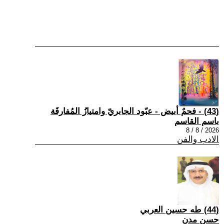
(43) - فحمٌ أبيض - عبّود الجابريّ وامتيازُ المُفارقَة
باسم القاسم
2026 / 8 / 8
الادب والفن
(44) طه حسين العربي
حسن مدن