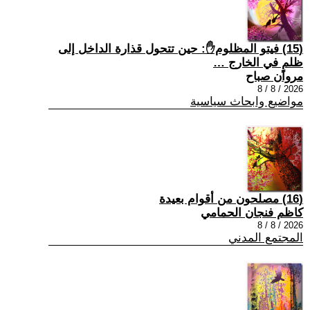
(15) فيتو المظلوم✋: حين تتحول قذارة الداخل إلى
ظلمٍ في الخارج …
مروان صباح
2026 / 8 / 8
مواضيع وابحاث سياسية
(16) مصلحون من أقوام بعيدة
كاظم فنجان الحمامي
2026 / 8 / 8
المجتمع المدني