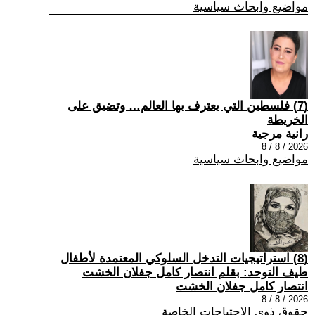
مواضيع وابحاث سياسية
(7) فلسطين التي يعترف بها العالم… وتضيق على
الخريطة
رانية مرجية
2026 / 8 / 8
مواضيع وابحاث سياسية
(8) استراتيجيات التدخل السلوكي المعتمدة لأطفال
طيف التوحد: بقلم انتصار كامل جفلان الخشت
انتصار كامل جفلان الخشت
2026 / 8 / 8
حقوق ذوي الاحتياجات الخاصة