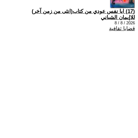
(17) ايا نفس عودي من كتاب(انثى من زمن آخر)
للاإيمان الشباني
2026 / 8 / 8
قضايا ثقافية