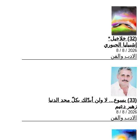
(32) خلاخيل*
إشبيليا الجبوري
2026 / 8 / 8
الادب والفن
(33) يسوع... لا ولن أبدّلك بكلّ مجد الدنيا
زهير دعيم
2026 / 8 / 8
الادب والفن