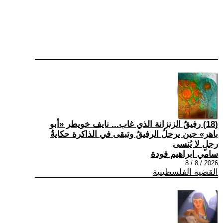
(18) رفيقُ الزنزانة الذي غاب... نايف خويطر «أبو
باهر» حين يرحلُ الرفيقُ وتبقى في الذاكرة حكايةُ
رجلٍ لا يُنسى
سامي ابراهيم فودة
2026 / 8 / 8
القضية الفلسطينية