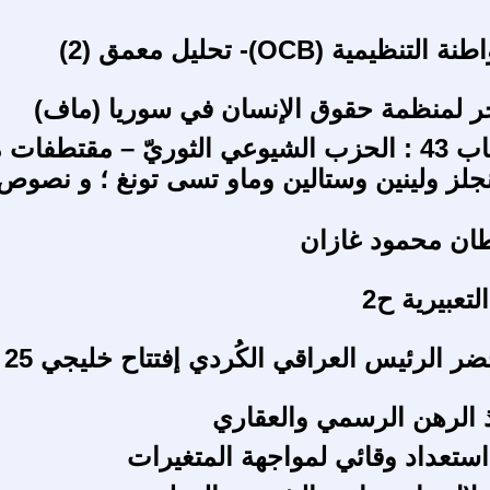
ظيمية (OCB)- تحليل معمق (2)
خر لمنظمة حقوق الإنسان في سوريا (ماف)
مقدّمة الكتاب 43 : الحزب الشيوعي الثوريّ – مقتطف
لز ولينين وستالين وماو تسى تونغ ؛ و نصوص
طان محمود غازان
تعبيرية ح2
ضر الرئيس العراقي الكُردي إفتتاح خليجي 25 !
 الرهن الرسمي والعقاري
استعداد وقائي لمواجهة المتغيرات