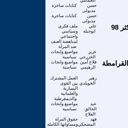
الحمامي
حسن
كتابات ساخرة
مدبولى
حسن
كتابات ساخرة
مدبولى
الوصاية على مقدسات القدس.. متأصلة بالهاشميين منذ أكثر 98
علي
ملف فكري
ابوحبله
وسياسي
واجتماعي
لمناهضة العنف
ضد المرأة
عزيز
مواضيع وابحاث
الخزرجي
سياسية
القرامطة
فلاح أمين
مواضيع وابحاث
الرهيمي
سياسية
زهير
العمل المشترك
الخويلدي
بين القوى
اليسارية
والعلمانية
والديمقرطية
عبد
مواضيع وابحاث
الخالق
سياسية
الفلاح
فهد
حقوق المراة
المضحكي
ومساواتها الكاملة