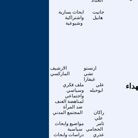
الحداد
جانيت
ابحاث يسارية
هابيل
واشتراكية
وشيوعية
ارنستو
الارشيف
تشي
الماركسي
غيفارا
داء
علي
ملف فكري
ابوحبله
وسياسي
واجتماعي
لمناهضة العنف
ضد المرأة
راكان
المجتمع المدني
علي
ثامر
مواضيع وابحاث
الحجامي
سياسية
عذري
دراسات وابحاث