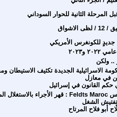
بل المرحلة الثانية للحوار السوداني
ى الاشواق
 جديدٍ للكونغرس الأمريكي
٢٠٢ و٢٠٢٣
 .. ولكن
كومة الاسرائيلية الجديدة تكثيف الاستيطان و
ن في معازل
هي حكم القانون في إسرائيل
شركة فيلدس Feldts Maroc : قهر الأجراء بالاس
تفتيش الشغل
ّاح أبو فلاح المرتاح