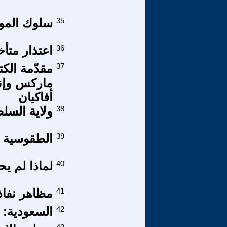
35
سلوك المواطنة التن
36
اعتذار متأ
37
ماركس وإنج
أفاكيان
38
ولاية السل
39
الطقوسية ال
40
لماذا لم يح
41
مظاهر نفاذ
42
السعودية: 