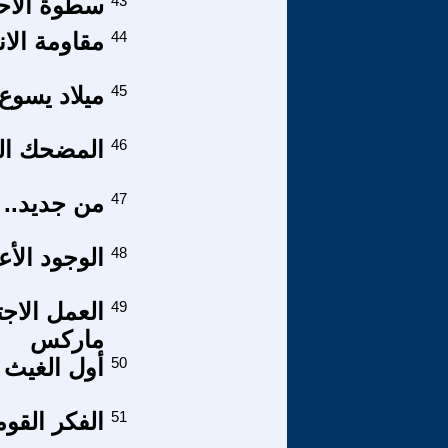
43
سطوة الاحت
44
مقاومة الا
45
ميلاد يسوع
46
المضحك الم
47
من جديد.. أ
48
الوجود الأ
49
العمل الاج
ماركس
50
أول الغيث
51
الفكر القوم