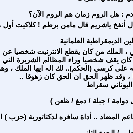
ادم : هل الروم زمان هم الروم الآن؟
ل أنفخ ياشريم قال مامن برطم ! كلاكيت أول 
ن الديمقراطية العلمانية
ي ، الملك من كان يقطع الانترنيت شخصيا عن 
كان يقف شخصيا وراء المظالم الشريرة التي 
 على كرسي (الحكم).. لك اله ايها الملك ، وه
 ، وقد ظهر الحق ان الحق كان زهوقا ..
ليوناني سقراط
 دوامة / جبلة / دمغ / ظعن )
ناعم المضاد .. أداة سافره لدكتاتورية (حزب ) ا
عليم / الجزء الثاني