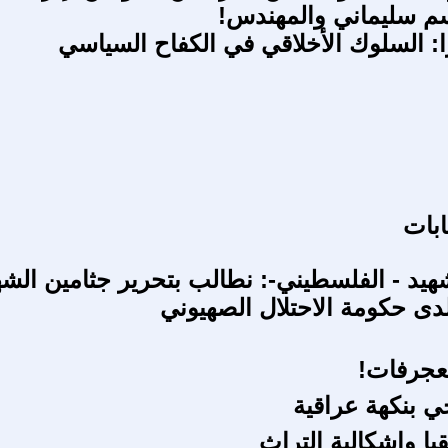
م سليماني والمهندس!
: السلوك الأخلاقي في الكفاح السياسي
بات
هيد - الفلسطيني-: نطالب بتحرير جثامين الشه
دى حكومة الاحتلال الصهيوني
عجرفات!
 بنكهة عراقية
يا وإشكالية التراث