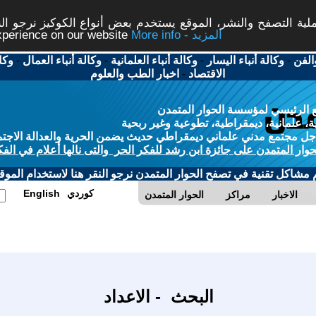
ة التصفح والنشر، الموقع يستخدم بعض أنواع الكوكيز نرجو النق
More info - المزيد
experience on our website
الفن
-
وكالة أنباء اليسار
-
وكالة أنباء العلمانية
-
وكالة أنباء العمال
-
وكا
الاقتصاد
-
اخبار الطب والعلوم
 الرئيسي لمؤسسة الحوار المتمدن
، علمانية، ديمقراطية، تطوعية وغير ربحية
ل مجتمع مدني علماني ديمقراطي حديث يضمن الحرية والعدالة الاجتم
حوار المتمدن على جائزة ابن رشد للفكر الحر والتى نالها أعلام في الفك
م مشاكل تقنية في تصفح الحوار المتمدن نرجو النقر هنا لاستخدام الموقع
كوردي
English
الاخبار
مراكز
الحوار المتمدن
البحث - الاعداد