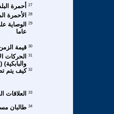
27
أحمرة البلد
28
الأحمرة الم
29
عاما
30
قيمة الزمن
31
الحركات الا
والبابكية) (2)
32
كيف يتم تطو
33
العلاقات ال
34
طالبان مست