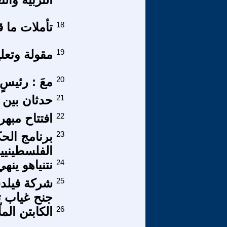
18
تأملات ما ق
19
مقولة وتعليق / 12 / لظ
20
معَ : رئيسٍ
21
حدثان بين عامي ٢
22
افتتاح مبهر
23
برنامج الح
الفلسطينيي
24
نتنياهو ين
25
جنح غياب 
26
الكابتن المل