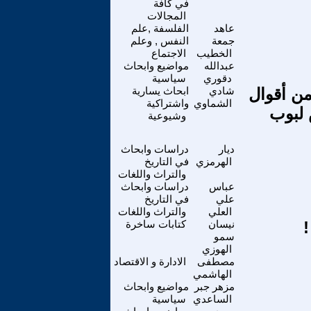
في كافة
المجالات
عاهد
الفلسفة ,علم
جمعة
النفس , وعلم
الخطيب
الاجتماع
عبدالله
مواضيع وابحاث
دقوري
سياسية
ات من أقوال
شادي
ابحاث يسارية
الشماوي
واشتراكية
 لبوب
وشيوعية
ديار
دراسات وابحاث
الهرمزي
في التاريخ
والتراث واللغات
عباس
دراسات وابحاث
علي
في التاريخ
العلي
والتراث واللغات
نيسان
كتابات ساخرة
سمو
الهوزي
مصطفى
الادارة و الاقتصاد
الهاشمي
مزهر جبر
مواضيع وابحاث
الساعدي
سياسية