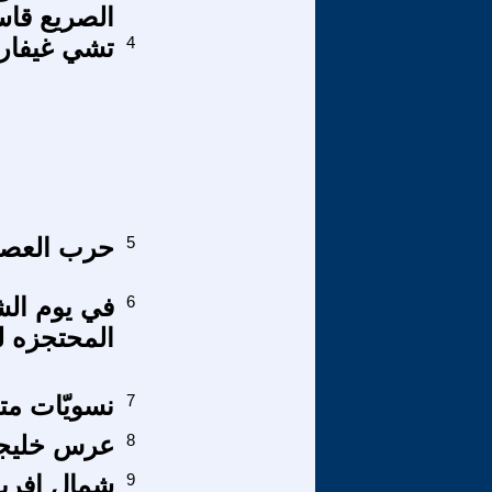
الصريع قاس
4
تشي غيفارا
5
حرب العصا
6
في يوم الش
المحتجزه ل
7
نسويّات مت
8
عرس خليجي
9
شمال إفريق