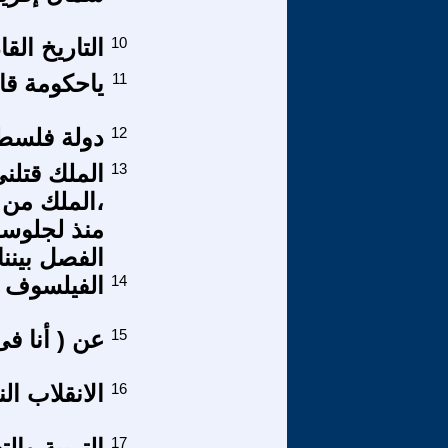
10
التاريخ الق
11
ياحكومة قا
12
دولة فلسطي
13
الملك قتلن
،الملك من 
منذ لجلوسه
الفصل بيننا
14
الفيلسوف ا
15
عن ( أنا فى
16
الانقلاب ال
17
التربية والت