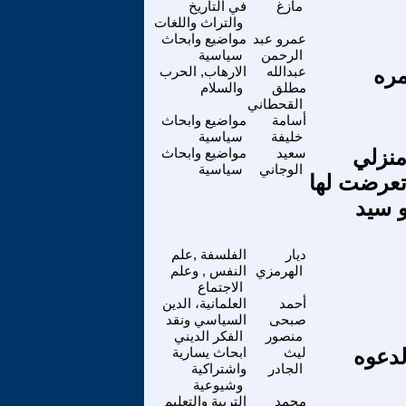
مازغ
في التاريخ
والتراث واللغات
عمرو عبد
مواضيع وابحاث
الرحمن
سياسية
مره
عبدالله
الارهاب, الحرب
مطلق
والسلام
القحطاني
أسامة
مواضيع وابحاث
خليفة
سياسية
منزلي
سعيد
مواضيع وابحاث
الوجاني
سياسية
تعرضت لها
و سيد
ديار
الفلسفة ,علم
الهرمزي
النفس , وعلم
الاجتماع
أحمد
العلمانية، الدين
صبحى
السياسي ونقد
منصور
الفكر الديني
لدعوه
ليث
ابحاث يسارية
الجادر
واشتراكية
وشيوعية
محمد
التربية والتعليم