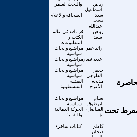
رياض
والبحث العلمي
اسماعيل
سعد
الصحافة والاعلام
محمد
عبدالله
رياض
قراءات في عالم
سعد
الكتب و
المطبوعات
رائد عمر
مواضيع وابحاث
سياسية
عديد نصار
مواضيع وابحاث
سياسية
جعفر
مواضيع وابحاث
العلوجي
سياسية
محاصرة
مديحه
القضية
الأعرج
الفلسطينية
بسام
مواضيع وابحاث
ابوطوق
سياسية
تغلال المفرط تحت
المناضل-
الحركة العمالية
ة
والنقابية
كاظم
كتابات ساخرة
فنجان