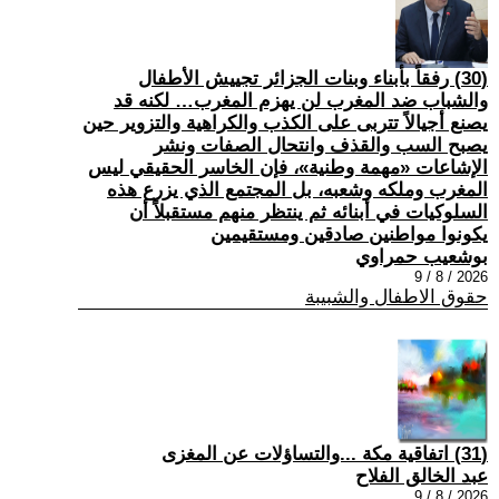
(30) رفقاً بأبناء وبنات الجزائر تجييش الأطفال
والشباب ضد المغرب لن يهزم المغرب… لكنه قد
يصنع أجيالاً تتربى على الكذب والكراهية والتزوير حين
يصبح السب والقذف وانتحال الصفات ونشر
الإشاعات «مهمة وطنية»، فإن الخاسر الحقيقي ليس
المغرب وملكه وشعبه، بل المجتمع الذي يزرع هذه
السلوكيات في أبنائه ثم ينتظر منهم مستقبلاً أن
يكونوا مواطنين صادقين ومستقيمين
بوشعيب حمراوي
2026 / 8 / 9
حقوق الاطفال والشبيبة
(31) اتفاقية مكة ...والتساؤلات عن المغزى
عبد الخالق الفلاح
2026 / 8 / 9