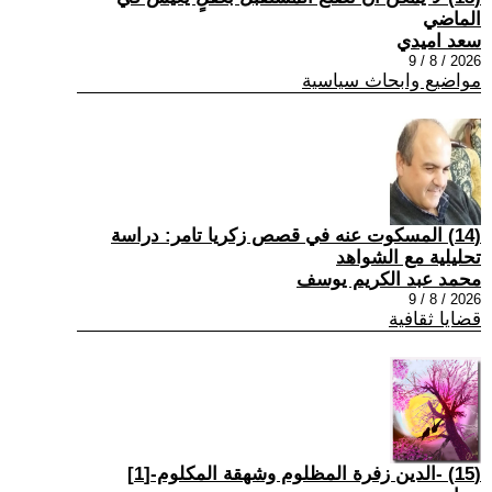
الماضي
سعد اميدي
2026 / 8 / 9
مواضيع وابحاث سياسية
(14) المسكوت عنه في قصص زكريا تامر: دراسة
تحليلية مع الشواهد
محمد عبد الكريم يوسف
2026 / 8 / 9
قضايا ثقافية
(15) -الدين زفرة المظلوم وشهقة المكلوم-[1]