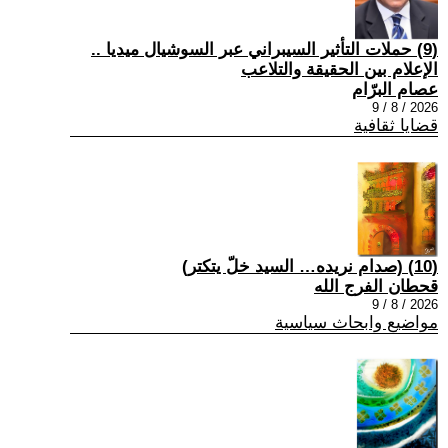
(9) حملات التأثير السيبراني عبر السوشيال ميديا ..
الإعلام بين الحقيقة والتلاعب
عصام البرّام
2026 / 8 / 9
قضايا ثقافية
(10) (صدام نريده… السيد خلّ يتكتر)
قحطان الفرج الله
2026 / 8 / 9
مواضيع وابحاث سياسية