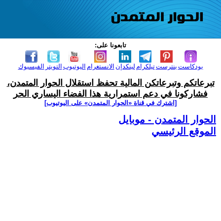
تابعونا على:
بودكاست
بنترست
تيلكرام
لينكدإن
الانستغرام
اليوتيوب
التويتر
الفيسبوك
تبرعاتكم وتبرعاتكن المالية تحفظ استقلال الحوار المتمدن،
فشاركونا في دعم استمرارية هذا الفضاء اليساري الحر
[اشترك في قناة ‫«الحوار المتمدن» على اليوتيوب]
الحوار المتمدن - موبايل
الموقع الرئيسي