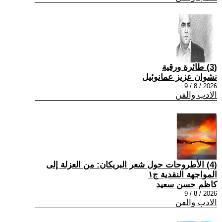
(3) طائرة ورقية
نشوان عزيز عمانوئيل
2026 / 8 / 9
الادب والفن
(4) الأطروحات حول شعر البريكان: من العزلة إلى
المواجهة النقدية ج١
كاظم حسن سعيد
2026 / 8 / 9
الادب والفن