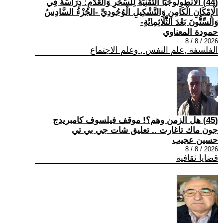
(44) الْأَنْطُولُوجْيَا التِّقْنِيَّةُ لِلسِّحْرِ وَالْعَدَمِ: دِرَاسَةٌ فِي
الْإِمْكَانِ الْكَامِنِ وَالتَّشْكِيلِ الْوُجُودِيِّ -الجُزْءُ السَّادِسُ
وَالسِّتُّونَ بَعْدَ الثَّلَاثِمِائَةِ-
حمودة المعناوي
2026 / 8 / 8
الفلسفة ,علم النفس , وعلم الاجتماع
(45) هل الزمن وهم؟! موقف فيلسوف كامبريدج
جون ماك تاغارت .. تعليق شات جي بي تي
حسين عجيب
2026 / 8 / 8
قضايا ثقافية