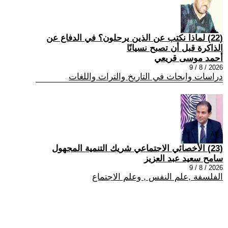
(22) لماذا نكتب عن الذين يرحلون؟ في الدفاع عن
الذاكرة قبل أن تصبح نسيانًا
أحمد موسى قريعي
2026 / 8 / 9
دراسات وابحاث في التاريخ والتراث واللغات
(23) الأخصائي الاجتماعي شريك التنمية المجهول
سامح سعيد عبد العزيز
2026 / 8 / 9
الفلسفة ,علم النفس , وعلم الاجتماع