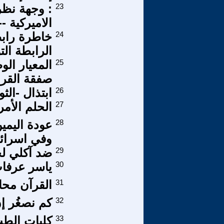
23
: وجهة نظر
الاميركية -
24
خاطرة رابط
الرابطة الت
25
المعيار ال
صفقة القر
26
ابتذال -الث
27
الحلم الأمريكي (5) ... 
28
عودة اليمين
وفي اسرائي
29
ضد آكلي لح
30
ياسر عرفات
31
القرآن محاول
32
كم نصغُر إ
33
كليات الطب