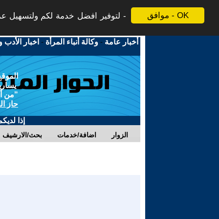
موافق - OK
لتوفير افضل خدمة لكم ولتسهيل عملي
أخبار عامة
-
وكالة أنباء المرأة
-
اخبار الأدب و
الموقع
يسارية
"من أج
حاز ال
إذا لديك
الزوار
اضافة/خدمات
بحث/الارشيف