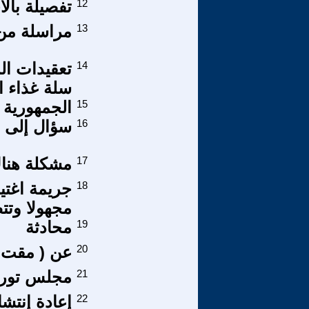
12
تفصيلة بال
13
مراسلة من
14
سلة غذاء ال
15
الجمهورية 
16
سؤال إلى ص
17
مشكلة هناك 
18
جريمة اغتيا
مجهولا وتت
19
محادثة
20
عن ( مقت )
21
مجلس توريط
22
إعادة إنتش