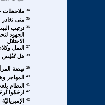
34
ملاحظات حول
35
متى تغادر ا
36
ترتيب البي
الجهود لتحق
الاحتلال
37
النمل وكلام
38
هل تُفْلِس
39
نهضة المرأة
40
المهاجر وهوي
41
النظام يلعب
42
ارحَمُوا تُرحَ
43
الإمبرياليّة