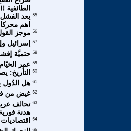
الطائفية !!
55
يعد الفشل 
اهم محركات 
56
موجز القول
57
إسرائيل وإ
58
حتميَّة إفش
59
عمر الخيّام
60
التأريخ: ي
61
هل الدُول 
62
غيض من في
63
تحالف عريض
هدنة فورية
64
اقتصاديات ا
65
التحرك الش