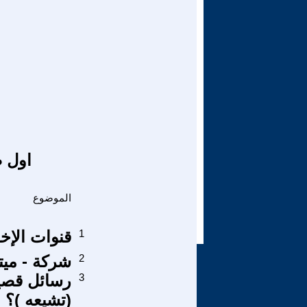
اول ص
الموضوع
1
قنوات الإخو
2
شركة - ميت
3
(تشيعه )؟