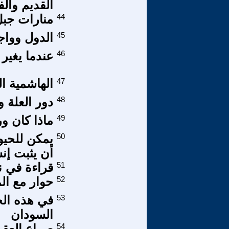
القديم وال
44
منارات جبل 
45
الدول وواجب
46
عندما يغير 
47
الهاشمية ال
48
دور العلة و
49
ماذا كان و
50
يمكن للحيو
أن يثبت إنس
51
قراءة في نت
52
حوار مع ال
53
في هذه الح
السودان
54
صراع العقيد