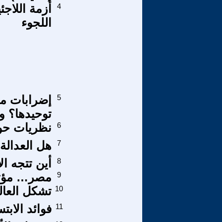
4
أزمة اللاجئ
اللجوء
5
إضرابات مش
توحيدها؟ و
6
نظريات حو
7
هل العدالة 
8
أين تتجه ال
9
مصر… مؤتمر
10
تشكل العال
11
فوائد الابت