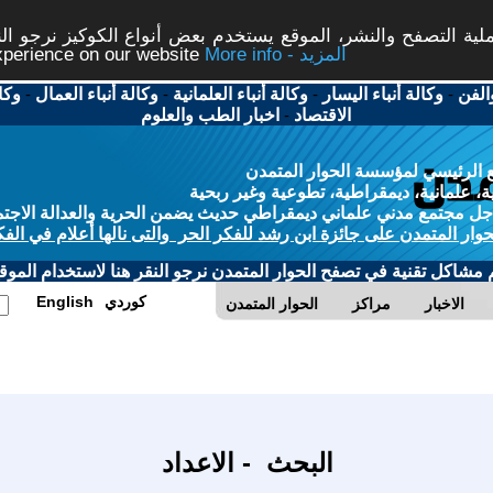
ة التصفح والنشر، الموقع يستخدم بعض أنواع الكوكيز نرجو النق
More info - المزيد
experience on our website
الفن
-
وكالة أنباء اليسار
-
وكالة أنباء العلمانية
-
وكالة أنباء العمال
-
وكا
الاقتصاد
-
اخبار الطب والعلوم
 الرئيسي لمؤسسة الحوار المتمدن
، علمانية، ديمقراطية، تطوعية وغير ربحية
ل مجتمع مدني علماني ديمقراطي حديث يضمن الحرية والعدالة الاجتم
حوار المتمدن على جائزة ابن رشد للفكر الحر والتى نالها أعلام في الفك
م مشاكل تقنية في تصفح الحوار المتمدن نرجو النقر هنا لاستخدام الموقع
كوردي
English
الاخبار
مراكز
الحوار المتمدن
البحث - الاعداد