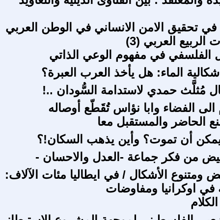
في تحقيق الامن الانساني في الوطن العربي
الربيع العربي (3)
 الفلسفي في مفهوم الوعي الذاتي
شكالية الماء: هل يأخذ العرب العبرة؟
ال مُثلَّث حمدي لاستدامة السُّودان ..!
 الى الفضاء وابا نؤاس تُقَطّع أوصاله
صنع الحاضر والمستقبل معا
يمكن أن تموت؟ وأين يذهب السكان!؟
ض من فكر جماعة -العدل والاحسان -
 ومتنوع الأشكال / في ايطاليا مئات الآلاف:
 في اوكرانيا ومفاوضات
لكلام
عبي الفلسطيني لموجهة المشروع الاستيطاني