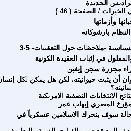
فراديس الجديدة
الخبرات / الصفحة ( 46 )
اتها وأزماتها
النظام بارشوكاته
سياسية -ملاحظات حول التعقيبات- 5-3
المعلول في إثبات العقيدة الكونية
راء مجزرة سجن إيفين
ان أن يثبت حيوانيته، لكن هل يمكن لكل إنسان
انيته؟
ائج الانتخابات النصفية الامريكية
مؤرخ المصري إيهاب عمر
الة سوف يتحرك الاسلامين عسكرياً في
ة والمعتقد : بين الفتاوى الدينية والتعاويذ