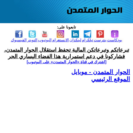
تابعونا على:
بودكاست
بنترست
تيلكرام
لينكدإن
الانستغرام
اليوتيوب
التويتر
الفيسبوك
تبرعاتكم وتبرعاتكن المالية تحفظ استقلال الحوار المتمدن،
فشاركونا في دعم استمرارية هذا الفضاء اليساري الحر
[اشترك في قناة ‫«الحوار المتمدن» على اليوتيوب]
الحوار المتمدن - موبايل
الموقع الرئيسي