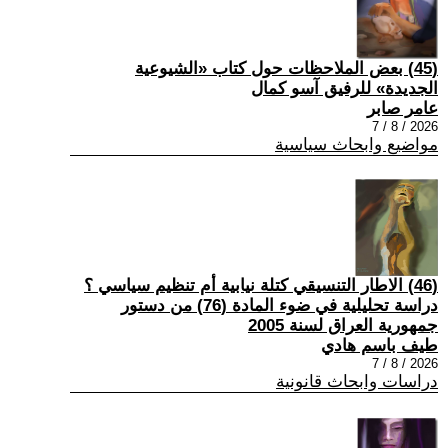
(45) بعض الملاحظات حول كتاب «الشيوعية
الجديدة» للرفيق آسو كمال
عامر صابر
2026 / 8 / 7
مواضيع وابحاث سياسية
(46) الاطار التنسيقي كتلة نيابية أم تنظيم سياسي ؟
دراسة تحليلية في ضوء المادة (76) من دستور
جمهورية العراق لسنة 2005
طيف باسم هادي
2026 / 8 / 7
دراسات وابحاث قانونية