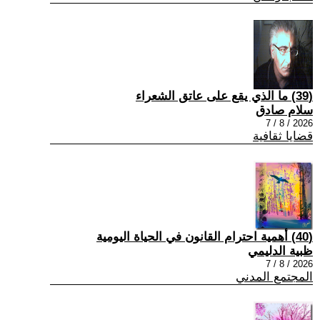
(39) ما الذي يقع على عاتق الشعراء
سلام صادق
2026 / 8 / 7
قضايا ثقافية
(40) أهمية احترام القانون في الحياة اليومية
ظبية الدليمي
2026 / 8 / 7
المجتمع المدني