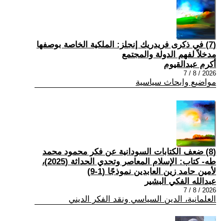
(7) في ذكرى فريدريك إنجلز: الملكية الخاصة بوصفها
مدخلاً لفهم الدولة والمجتمع
أكرم عبدالقيوم
2026 / 8 / 7
مواضيع وابحاث سياسية
(8) ضعف الكتابات السودانية عن فكر محمود محمد
طه- كتاب: الإسلام المعاصر وتحدي الحداثة (2025)،
لأمين حامد زين العابدين نموذجًا (1-9)
عبدالله الفكي البشير
2026 / 8 / 7
العلمانية، الدين السياسي ونقد الفكر الديني