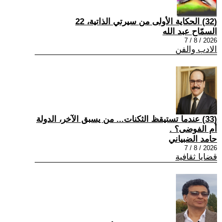
(32) الحكاية الأولى من سيرتي الذاتية، 22
السمّاح عبد الله
2026 / 8 / 7
الادب والفن
(33) عندما تستيقظ الثكنات... من يسبق الآخر، الدولة
أم الفوضى؟ .
حامد الضبياني
2026 / 8 / 7
قضايا ثقافية