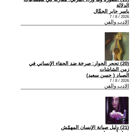
الدلالة
ياسر جابر الجمَّال
2026 / 8 / 7
الادب والفن
(20) تحجر الحوار: صرخة ضد الجفاء الإنساني في
زمن الشاشات
الصياد ‏( حسن سعيد‏)
2026 / 8 / 7
الادب والفن
(21) دليل صيانة الإنسان المهمّش