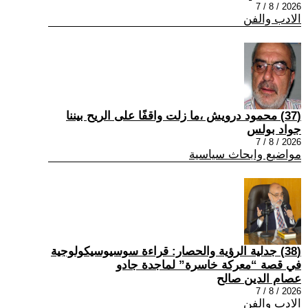
2026 / 8 / 7
الادب والفن
(37) محمود درويش ،ما زلت واقفًا على الريح بيننا
جواد بولس
2026 / 8 / 7
مواضيع وابحاث سياسية
(38) جدلية الرؤية والحصار: قراءة سوسيوسيكولوجية
في قصة “معركة خاسرة” لماجدة جادو
عصام الدين صالح
2026 / 8 / 7
الادب والفن