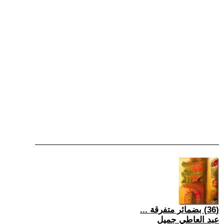
(36) بضمائر متفرقة ...
عبد العاطي جميل