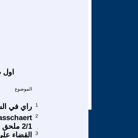
اول ص
الموضوع
1
راي في الس
2
2/1 ملحق
3
القضاء على 