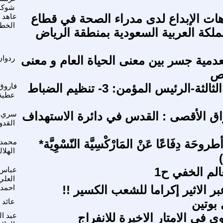
شوك
هات الإبداع لدى مدراء الصحة في قطاع
عاهد 
الخط
ملكة العربية السعودية بمنطقة الرياض
عدمية جسر بين معنى الحياة العام و معنى
ردوان
اص
الحمهورية الثالثة-الرئيس المؤمن: 3- تنظيم الضباط
فاروق
عطية
ق الأقصى : القدس في دائرة الاستهداف
سري
القدو
طروحَة دِفَاعًا عَنْ المَارْكْسِيَّة النّسْوِيَّة*
محمد
الهلا
عالم الخفي ح1
عباس
العلي
ر الاثير إكراما للشعب الكسير !!
احمد 
 بوتين
عائد 
ي في الامتار الاخيرة للانفراج
عبد ا