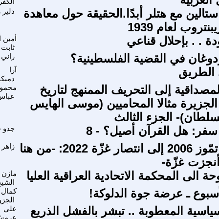
الكف
تالين مع هتلر أبدًا.الحقيقة حول معاهدة
دلير 
تروب لعام 1939
ة . . بإحلال قناعي
أمين 
ثابت
دوغان في القضية الفلسطينية؟
راني 
 الطريق
آرا
دمبكج
مصداقية إلى التحريف الممنهج لتاريخ
محمود
عباس
الجزيرة مثالا المحاميين (موسى الهايس
سلطان)- الجزء الثالث
سفر: هل القرآن أصيل؟ - 8
جدو ج
من انتصار تمّوز 2006 إلى انتصار غزّة 2022: -من هنا
زاهر 
أنجزت غزّة-
ة الى المحكمة الاتحادية العراقية العليا
مازن
الشيخ
أسبوع ـ عرضة جوة الدلوكة!
كمال
الجزو
سياسية المعطوبة .. تبشر بالفشل الذريع
علي
عرمش