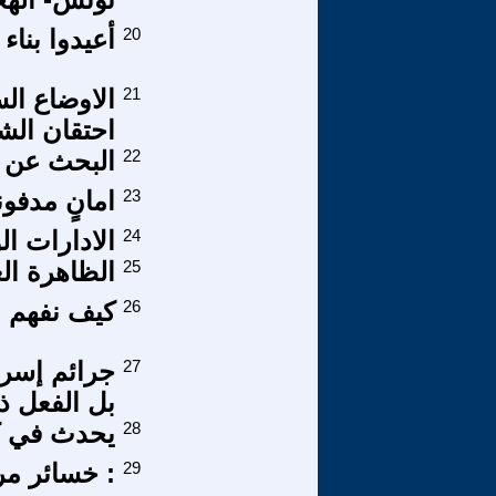
20
أعيدوا بناء
21
الاوضاع ال
احتقان الش
22
البحث عن 
23
امانٍ مدفونة
24
الادارات 
25
الظاهرة الع
26
كيف نفهم ا
27
جرائم إسر
بل الفعل ذا
28
يحدث في كل
29
: خسائر مر