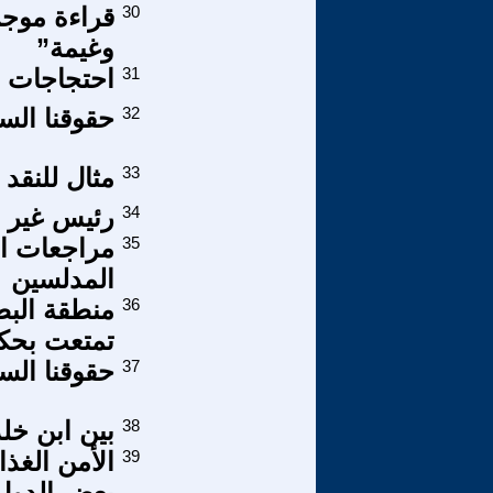
30
قراءة موج
وغيمة”
31
احتجاجات ع
32
حقوقنا السي
33
مثال للنقد 
34
رئيس غير 
35
مراجعات الت
المدلسين
36
منطقة البط
تمتعت بحك
37
حقوقنا الس
38
بين ابن خل
39
الأمن الغذ
بعض الدول 