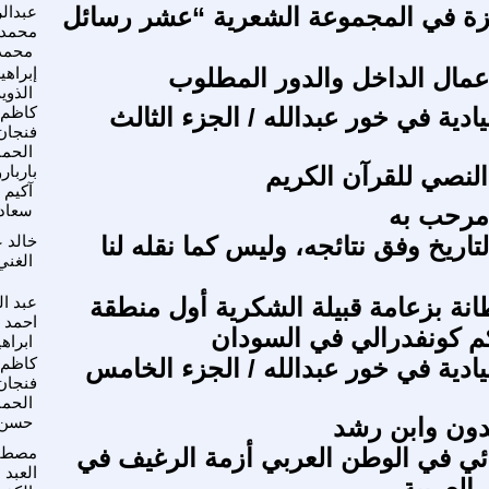
زة في المجموعة الشعرية “عشر رسائل
عبدال
محمد
محمد
مال الداخل والدور المطلوب
إبراهي
الذوي
ادية في خور عبدالله / الجزء الثالث
كاظم
فنجان
الحم
النصي للقرآن الكريم
باربار
آكيم
مرحب به
سعاد 
اريخ وفق نتائجه، وليس كما نقله لنا
خالد ع
الغني
انة بزعامة قبيلة الشكرية أول منطقة
عبد ال
احمد
م كونفدرالي في السودان
ابراه
يادية في خور عبدالله / الجزء الخامس
كاظم
فنجان
الحم
دون وابن رشد
حسن 
ائي في الوطن العربي أزمة الرغيف في
مصطف
العبد ا
العربية