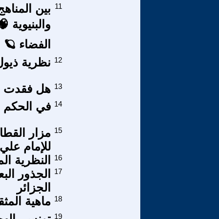
11
بين المناهج
والبنيوية 
الفضاء 🪐 .
12
نظرية ذيول
13
هل فقدت ال
14
في الحكم ف
15
مزار القطا
للإمام علي م
16
النظرية الما
17
الجذور البع
الجزائر
18
ماهية المث
19
تونس- الهج