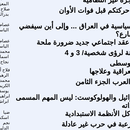
المعز
 حركتكم قبل فوات الأوان
صلاح
بدرال
سياسية في العراق ... وإلى أين سيفضي
عصام
الياس
ارع؟
عقد اجتماعي جديد ضرورة ملحة
عصام
الياس
 لرؤى شخصية/ 3 و 4
محمد 
اسما
الوسطى
نجاح 
راقية وعلاجها
فلاح أ
الرهي
لعرب الجزء الثامن
محمد 
الكريم
يوس
ائيل والهولوكوست: ليس المهم المسمى
ابراهي
ابرا
ته
 الأنظمة الاستبدادية
ضيا
اسكن
عبة في حرب غير عادلة
نجم
الدلي