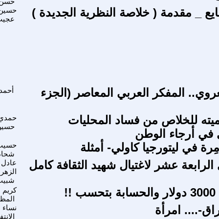
حسن
يع _ مقدمة ( خلاصة النظرية الجديدة )
حسين
عجيب
عروي.. المفكر العربي المعاصر (الجزء
أحمد
ميته للخلاص من فساد المحليات
حمدي
حسين
في أرجاء الوطن
ِرة في ليتورجيا كاولي- أمثلة
حسيب
شحاد
الرابعة عشر لاغتيال شهيد الثقافة كامل
عادل 
الزهر
شبيب
!!
كريم
المظ
ق-.... امرأة
نساء
الانت