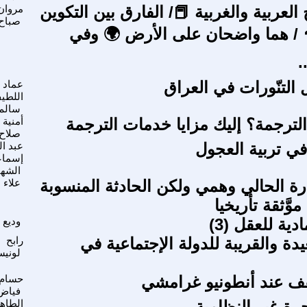
 العربية والغربية 📕/ الفارق بين التكوين
مروان
صباح
🧠 / هما واضحان على الأرض 🌍 وفي
.
 التنّورات في العراق
عماد 
اللطي
سالم
ترجمة؟ إليك مزايا خدمات الترجمة
أمنية
صلاح
ي تربية العجول
عبد ال
إسماع
الشه
رة الحالي وهمي ولكن الحادثة المنسوبة
علاء 
وَّثقة تأريخيا
دية للعقل (3)
وديع 
يدة والقريبة للدولة الإجتماعية في
رابح
لوني
قف عند أنطونيو غرامشي
حسام 
فياض
رة غير النظامية
الطاه