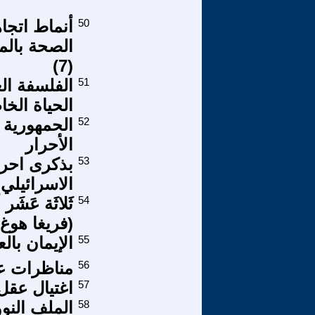
50
أنماط اتجا
الصحة بالم
(7)
51
الفلسفة ال
الحياة الخ
52
الأحرار
53
بذكرى احرا
الاسرائيلي
54
ثَلاثَة عَشَر أ
(فريغا هوغ)
55
الإيمان بال
56
مناظرات عب
57
اغتيال عقل
58
الملف النوو