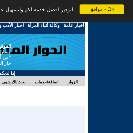
موافق - OK
لتوفير افضل خدمة لكم ولتسهيل عملي
أخبار عامة
-
وكالة أنباء المرأة
-
اخبار الأدب و
الموقع
يسارية
"من أج
حاز ال
إذا لديك
الزوار
اضافة/خدمات
بحث/الارشيف