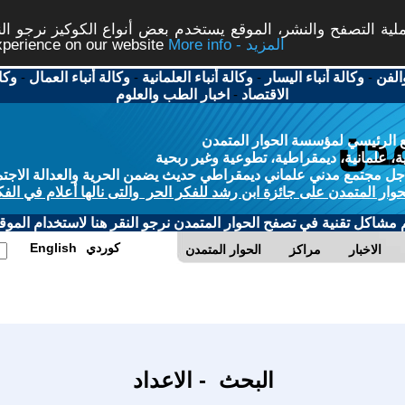
ة التصفح والنشر، الموقع يستخدم بعض أنواع الكوكيز نرجو النق
More info - المزيد
experience on our website
الفن
-
وكالة أنباء اليسار
-
وكالة أنباء العلمانية
-
وكالة أنباء العمال
-
وكا
الاقتصاد
-
اخبار الطب والعلوم
 الرئيسي لمؤسسة الحوار المتمدن
، علمانية، ديمقراطية، تطوعية وغير ربحية
ل مجتمع مدني علماني ديمقراطي حديث يضمن الحرية والعدالة الاجتم
حوار المتمدن على جائزة ابن رشد للفكر الحر والتى نالها أعلام في الفك
م مشاكل تقنية في تصفح الحوار المتمدن نرجو النقر هنا لاستخدام الموقع
كوردي
English
الاخبار
مراكز
الحوار المتمدن
البحث - الاعداد