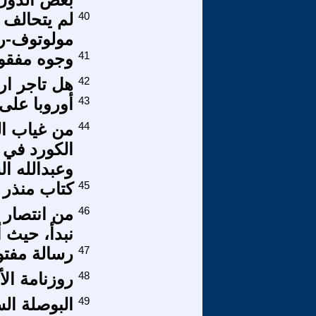
40
لم يتحالف س
مولوتوف-ريبن
41
وجوه مفقود
42
هل تاجر ار
43
أوروبا على
44
من غياب ال
الكورد في 
وعبدالله ال
45
كتاب منذر 
46
نبدأ، حيث 
47
رسالة مفتوح
48
روزنامة ال
49
البوصلة ال