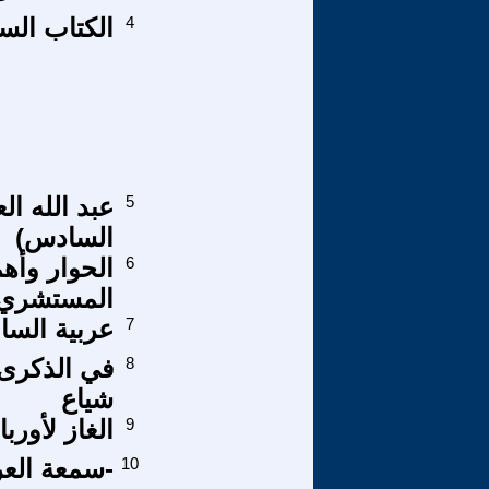
4
الكتاب السا
5
عبد الله ال
السادس)
6
الحوار وأه
المستشري 
7
عربية السام
8
في الذكرى 
شياع
9
الغاز لأوربا 3000 دولار والحسابة بتحسب 
10
-سمعة العرا