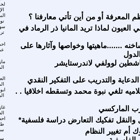
لح
ال
ظم المعرفة أو من أين تأتي معارفنا ؟
الب
نور
ي العيون لماذا تريد المانيا ذر الرماد في
سهي
تر
اخنه .......ماهيتها وخواصها وآثارها على
احم
عم
لدول
اشطين لوولفي لاندرستايشر
ماز
الم
 الدعاية والتدريب على التفكير النقدي
الط
ال
اميه تلغي نبوة محمد وتسقطه اخلاقيا . .
ابو
ال
زب الماركسي
غاز
ال
قل والنقل تفكيك التعارض دراسة فلسفية*
احس
طا
ك أم تغيير النظام
سع
الفلسفية
سع