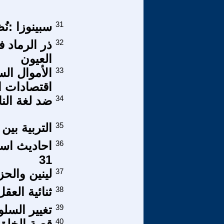
31
سبينوزا :نُ
32
ذر الرماد ف
العيون
33
الأموال الس
اقتصادات ا
34
ضد لغة الن
35
التربية بين
36
احاديث اسل
31
37
لينين والح
38
ثنائية الع
39
تغيير السلو
40
قصة الخلق 