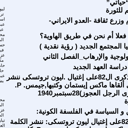
حياتي”
م للثورة
ليو
تر
زرع ثقافة -العدو الايراني-
اسع
عبد
عب
علا أم نحن في طريق الهاوية؟
محم
ال
المجتمع الجديد ( رؤية نقدية )
حسا
في
ولوجية والإرهاب_الفصل الثاني
عزا
مك
راسة العهد الجديد
حام
حا
بمناسبة الذكرى ال82على إغتيال .ليون تروتسكى ننشر
عبد
بط
الكلمة التى ألقاها ماكس إيستمان وكتبها,جيمس. P.
جل العجوز)28سبتمبر1940
ة
مح
ال
 و السياسة في الفلسفة الكونية:
عزي
ال
الذكرى ال82على إغتيال ليون تروتسكى: ننشر الكلمة
تيا
الع