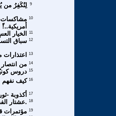
9
لِنُكَفِرُ من يُ
10
مشاكسات ...
أمريكية..!ّ
11
الخيار الع
12
سباق التسلّح
13
اعتذارات متأ
14
من انتصار تمّوز 2006 إلى انتصار
15
دروس كونيّ
16
كيف نفهم 
17
أكذوبة -ثو
18
.عشتار الفصول:12559 حين يرحل ال
19
مؤتمرات ق