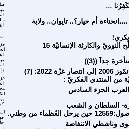
كَفِرُنا ...
صاد
عبد
ال
.انحناءة أم خيار؟.. تايوان.. ولاية
سلي
ال
سكري!
سع
 النوويّ والكارثة الإنسانيّة 15
مؤي
الح
الع
خرة جدآ ((3))
عب
ال
 غزّة 2022: (7)
زا
ة من المنتدى الفكريّ :
عزي
ال
العرب الجزء السادس
محم
الك
يو
رة- السلطان و الشعب
كو
عُظماء من وطني.
اس
قو
وى وناشطي الانتفاضة
جل