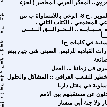
عروي.. المفكر العربي المعاصر (الجزء
أح
دفاعا عن التنوير . ح 8، الوعي باللامساواة ب من
ياس
قا
ي المجتمعي ، الكتاب الثاني .
 إمــبــابــة .. الــحــرائـــق الـــتـــي
أحم
ال
ــأ
فية في كلمات ج1
علي
ال
ارات القيادية للرئيس الصيني شي جين بينغ
هشا
داو
ضائعة
جوا
الد
رى فى زماننا ... العمل
أحم
عب
لخطير للشعب العراقي :: المشاكل والحلول
نجم
ال
أساوية في مقتل داريا
كري
ال
ثون عن مستقبلهم بين الامم
محم
عب
ار ولا جنة أبي منشار
منظ
الد