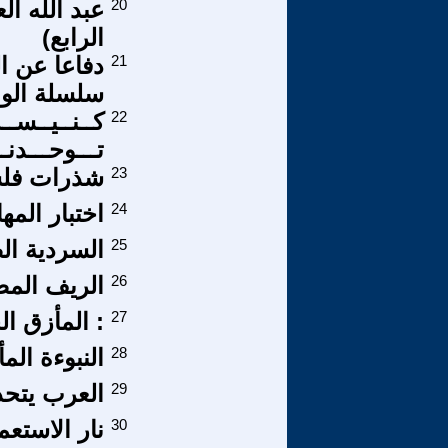
20
عبد الله ال
الرابع)
21
سلسلة الوع
22
كــنــيــســة
تـــوحـــدنــ
23
شذرات فلس
24
اختبار المه
25
السردية ال
26
الريف المص
27
: المأزق ا
28
النبوءة الم
29
العرب يتحد
30
نار الاستعم