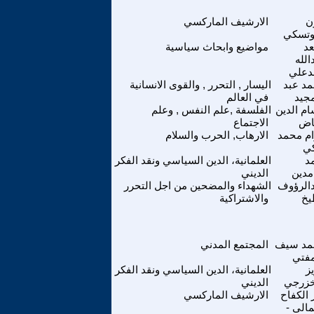
ن
الارشيف الماركسي
وتسكي
د
مواضيع وابحاث سياسية
الله
دعلي
د عبد
اليسار , التحرر , والقوى الانسانية
مجيد
في العالم
م الدين
الفلسفة ,علم النفس , وعلم
اض
الاجتماع
م محمد
الارهاب, الحرب والسلام
ي
د
العلمانية، الدين السياسي ونقد الفكر
مدين
الديني
الرؤوف
الشهداء والمضحين من اجل التحرر
يخ
والاشتراكية
مد سيف
المجتمع المدني
مفتي
ز
العلمانية، الدين السياسي ونقد الفكر
خزرجي
الديني
ر الكفاح
الارشيف الماركسي
مالى -