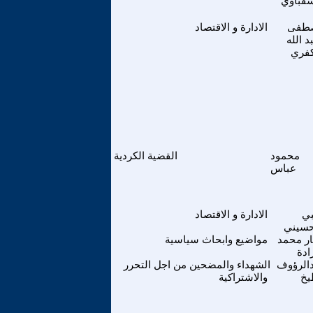
شقباوي
طفى
الادارة و الاقتصاد
د الله
كفري
محمود
القضية الكردية
عباس
ي
الادارة و الاقتصاد
حسيني
ر محمد
مواضيع وابحاث سياسية
ادة
الرؤوف
الشهداء والمضحين من اجل التحرر
يخ
والاشتراكية