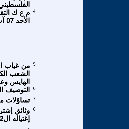
الفلسطيني٥٣
4
الأحد 07 آب، 2022 07 August
5
من غياب ال
الشعب الكو
الهايس وعبد
6
التوصيف ا
7
تساؤلات م
8
وثائق إشتر
.