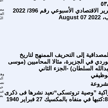
ال
م ع ك التقرير الاقتصادي الأسبوعي رقم 396/ 2022
مص
العب
ال
مصداقية إلى التحريف الممنهج لتاريخ
ردي في الجزيرة، مثالا المحاميين (موسى
الله السلطان) -الجزء الثاني
لوظيفي
وهب
ال
شروعة
نصا
جر
اكية ”وصية تروتسكى“نعيد نشرها فى ذكرى
عبد
بط
إغتياله ال82:كتبها في منفاه بالمكسيك 27 فبراير 1940