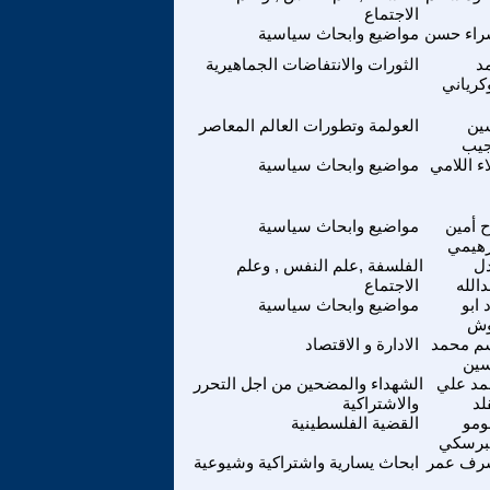
الاجتماع
راء حسن
مواضيع وابحاث سياسية
د
الثورات والانتفاضات الجماهيرية
كرياني
ين
العولمة وتطورات العالم المعاصر
يب
ء اللامي
مواضيع وابحاث سياسية
ح أمين
مواضيع وابحاث سياسية
رهيمي
ل
الفلسفة ,علم النفس , وعلم
الله
الاجتماع
 ابو
مواضيع وابحاث سياسية
ش
م محمد
الادارة و الاقتصاد
ين
د علي
الشهداء والمضحين من اجل التحرر
لد
والاشتراكية
مو
القضية الفلسطينية
رسكي
رف عمر
ابحاث يسارية واشتراكية وشيوعية