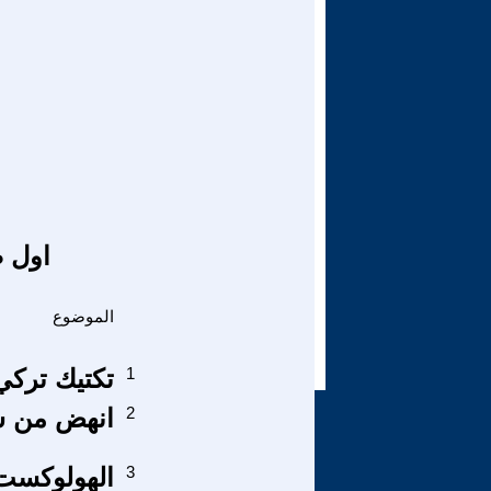
اول ص
الموضوع
1
تكتيك ترك
2
انهض من سب
3
الهولوكست 