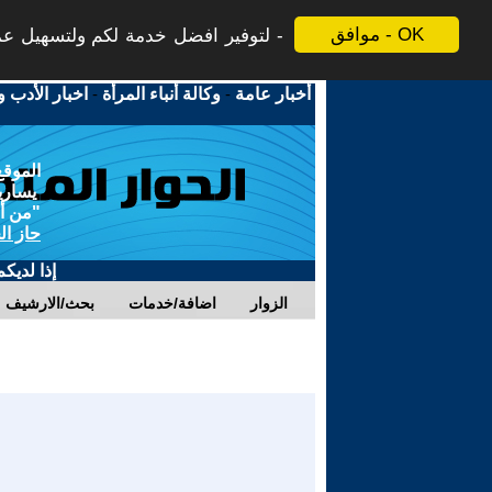
موافق - OK
لتوفير افضل خدمة لكم ولتسهيل عملي
أخبار عامة
-
وكالة أنباء المرأة
-
اخبار الأدب و
الموقع
يسارية
"من أج
حاز ال
إذا لديك
الزوار
اضافة/خدمات
بحث/الارشيف