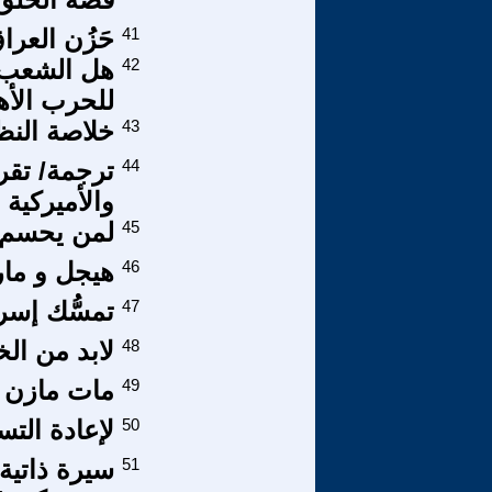
41
حَزُن العرا
42
هل الشعب ا
للحرب الأهلية
43
خلاصة النظ
44
ترجمة/ تقر
والأميركية 
45
لمن يحسم ا
46
هيجل و ما
47
تمسُّك إسرا
48
لابد من ا
49
مات مازن
50
لإعادة التس
51
سيرة ذاتية