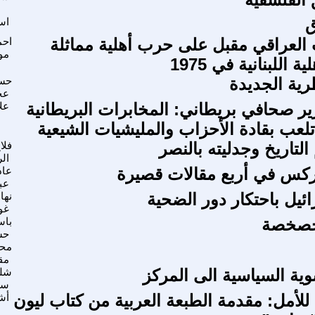
ق
اس
لعراقي مقبل على حرب أهلية مماثلة
احم
مو
 اللبنانية في 1975
رية الجديدة
حس
عج
ير صحافي بريطاني: المخابرات البريطانية
علا
تلعب بقادة الأحزاب والمليشيات الشيعية
لتاريخ وجدليته بالنصر
فلا
ال
ركس في أربع مقالات قصيرة
عاد
عبد
ئيل باحتكار دور الضحية
نهاد
غو
لخصخصة
باس
حس
محم
مق
وية السياسية الى المركز
شلو
سب
 للأمل: مقدمة الطبعة العربية من كتاب ليون
أش