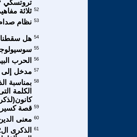
تروتسكي “
52
ثلاثة مفاهي
53
نظام صدام و
54
هل سقطنا ف
55
سوسيولوجيا 
56
الحرب البي
57
مدخل إلى د
58
كانون(لذكرى الر
59
قصة كسير
60
معنى الدين
61