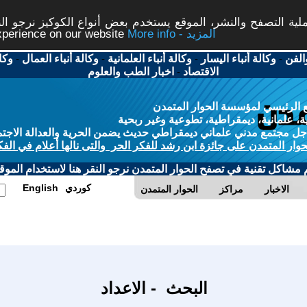
ة التصفح والنشر، الموقع يستخدم بعض أنواع الكوكيز نرجو النق
More info - المزيد
experience on our website
الفن
-
وكالة أنباء اليسار
-
وكالة أنباء العلمانية
-
وكالة أنباء العمال
-
وكا
الاقتصاد
-
اخبار الطب والعلوم
 الرئيسي لمؤسسة الحوار المتمدن
، علمانية، ديمقراطية، تطوعية وغير ربحية
ل مجتمع مدني علماني ديمقراطي حديث يضمن الحرية والعدالة الاجتم
حوار المتمدن على جائزة ابن رشد للفكر الحر والتى نالها أعلام في الفك
م مشاكل تقنية في تصفح الحوار المتمدن نرجو النقر هنا لاستخدام الموقع
كوردي
English
الاخبار
مراكز
الحوار المتمدن
البحث - الاعداد