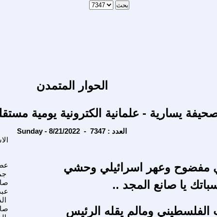
الحوار المتمدن
حيفة يسارية - علمانية الكترونية يومية مستقل
Sunday - 8/21/2022 - العدد : 7347
الا
ي مفضوح وعهر اسرائيلي وحشي
عصا
جم
اتك يا صانع المجد ..
صاد
عبد
ال
الفلسطيني ومالم يقله الرئيس
صال