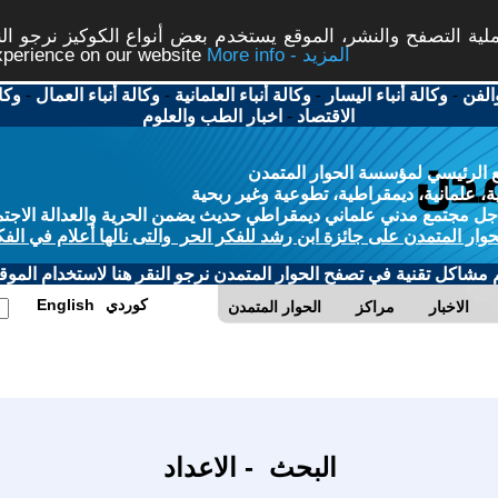
ة التصفح والنشر، الموقع يستخدم بعض أنواع الكوكيز نرجو النق
More info - المزيد
experience on our website
الفن
-
وكالة أنباء اليسار
-
وكالة أنباء العلمانية
-
وكالة أنباء العمال
-
وكا
الاقتصاد
-
اخبار الطب والعلوم
 الرئيسي لمؤسسة الحوار المتمدن
، علمانية، ديمقراطية، تطوعية وغير ربحية
ل مجتمع مدني علماني ديمقراطي حديث يضمن الحرية والعدالة الاجتم
حوار المتمدن على جائزة ابن رشد للفكر الحر والتى نالها أعلام في الفك
م مشاكل تقنية في تصفح الحوار المتمدن نرجو النقر هنا لاستخدام الموقع
كوردي
English
الاخبار
مراكز
الحوار المتمدن
البحث - الاعداد