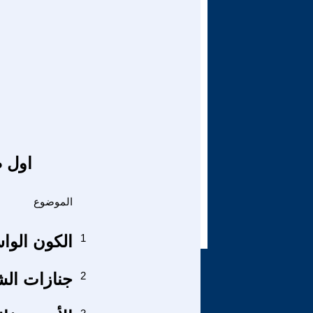
اول ص
الموضوع
1
الكون الواس
2
جنازات الش