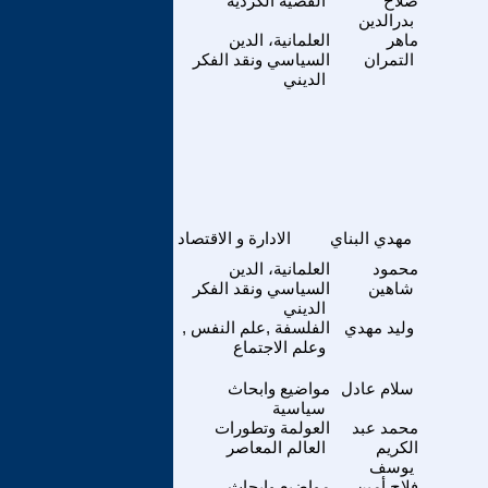
صلاح
القضية الكردية
بدرالدين
ماهر
العلمانية، الدين
التمران
السياسي ونقد الفكر
الديني
مهدي البناي
الادارة و الاقتصاد
محمود
العلمانية، الدين
شاهين
السياسي ونقد الفكر
الديني
وليد مهدي
الفلسفة ,علم النفس ,
وعلم الاجتماع
سلام عادل
مواضيع وابحاث
سياسية
محمد عبد
العولمة وتطورات
الكريم
العالم المعاصر
يوسف
فلاح أمين
مواضيع وابحاث