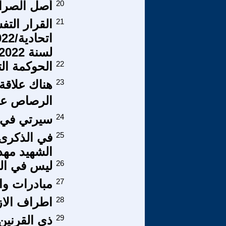
20
أصل الصراع
21
لسنة 2022
22
الحوكمة ال
23
الرصاص على
24
سيرتي في ا
25
في الذكرى ا
الشهيد مهد
26
ليس في الك
27
مبادرات وا
28
اطراف الاز
29
ذي القرنين