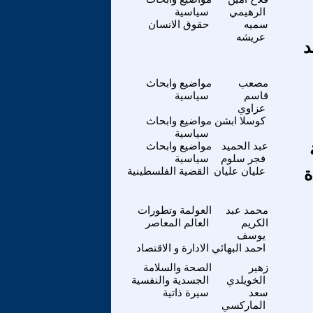
الرهيمي
سياسية
سميه
حقوق الانسان
عريشه
د
مصعب
مواضيع وابحاث
قاسم
سياسية
عزاوي
كوسلا ابشن
مواضيع وابحاث
سياسية
عبد الحميد
مواضيع وابحاث
فجر سلوم
سياسية
ة
عليان عليان
القضية الفلسطينية
محمد عبد
العولمة وتطورات
الكريم
العالم المعاصر
يوسف
احمد البهائي
الادارة و الاقتصاد
زهير
الصحة والسلامة
الخويلدي
الجسدية والنفسية
سعد
سيرة ذاتية
الماركسي