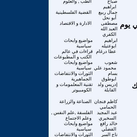
صباح
الطب , والعلوم
ابراهيم
جمال ربيع
القضية الفلسطينية
أبو نحل
ي يوم
مصطفى
الادارة و الاقتصاد
العبد الله
الكفري
ابراهيم
مواضيع وابحاث
ابوعتيله
سياسية
عطا درغام
قراءات في عالم
الكتب و المطبوعات
شعوب
مواضيع وابحاث
محمود علي
سياسية
بسام
الثورات والانتفاضات
ابوطوق
الجماهيرية
نك
إدريس ولد
تقنية المعلمومات و
القابلة
الكومبيوتر
كاظم فنجان
الصناعة والزراعة
الحمامي
عبد المجيد
الفلسفة ,علم النفس ,
السخيري
وعلم الاجتماع
خالد رافع
مواضيع وابحاث
الفضلي
سياسية
تاج السر
الثورات والانتفاضات