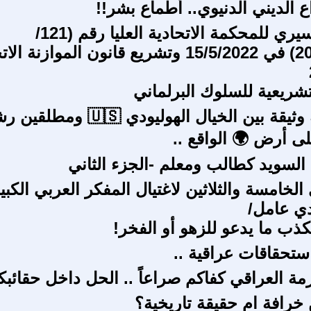
 الديني الدنيوي.. أطماع بشر!!
القرار التفسيري للمحكمة الاتحادية العليا رقم (121/
اتحادية/2022) في 15/5/2022 وتشريع قانون الموازنة 
تشريعية للسلوك البرلماني
هناك علاقة وثيقة بين الخيال الهوليودي 🇸
 أرض 🌍 الواقع ..
لسويد كطالب ومعلم -الجزء الثاني
لخامسة والثلاثين لاغتيال المفكر العربي الكبي
ي عامل/
ذب ما يدعو للزهو أو الفخر!
ستحقاقات عراقية ..
مة العراقي كفاكم صراعاً .. الحل داخل حقائبك
 خرافة ام حقيقة تاريخية؟