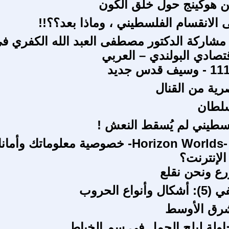
ن هوكينج حول خلق الكون
مشاركة الدكتور مصطفى العبد الله الكفري ف
قتصادي البولندي – العربي
ية من القنال
سلطان
سطيني لم يُسقط النعش !
هل ستهدد -Horizon Worlds- خصوصية معلوماتك وأما
لإنترنت؟
زرع ونحن نقلع
اع الحروب
شرق الأوسط
اولة ليلج الجمل في سم الخياط