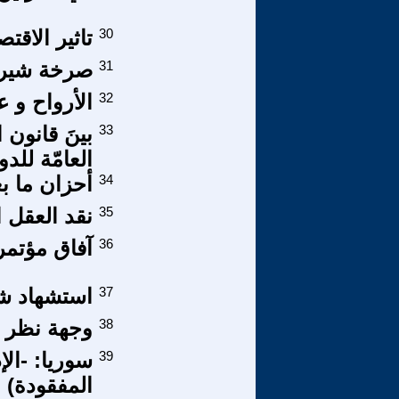
30
تاثير الاقت
31
صرخة شيرين
32
الأرواح و ع
33
بينَ قانون 
العامّة للدو
34
أحزان ما ب
35
نقد العقل ا
36
آفاق مؤتمر
37
استشهاد شر
38
وجهة نظر 
39
سوريا: -الإ
المفقودة)