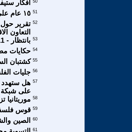
50
افكار ستيف
51
١٥ عام على الانقسام الفلسطيني ، وماذا بعد؟؟!!
52
تقرير حول 
التعاون الا
53
بانتظار - 1111 - وسيف قدس جديد
54
حكايات مصر
55
كشتبان ال
56
جليات الفل
57
على شبكة ا
58
موريتانيا ت
59
قوس فلسفي (5): أشكال وأنو
60
الصين وال
61
التسوية مح