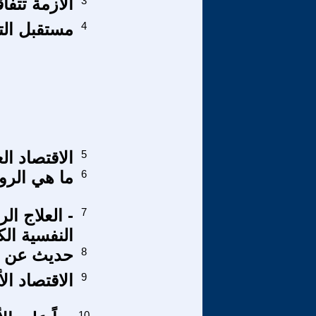
3
الأزمة تتف
4
مستقبل التنو
5
الاقتصاد ال
6
ما هي الروح
7
- العلاج ا
النفسية الك
8
حديث عن ا
9
الاقتصاد ال
10