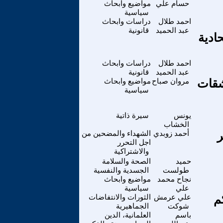
حسام علي
مواضيع وابحاث
سياسية
احمد طلال
دراسات وابحاث
عبد الحميد
قانونية
الاتحادية
احمد طلال
دراسات وابحاث
عبد الحميد
قانونية
🇺 ومطلقين رشقات
مروان صباح
مواضيع وابحاث
سياسية
يونس
سيرة ذاتية
الخشاب
ر
أحمد زوبدي
الشهداء والمضحين من
اجل التحرر
والاشتراكية
حميد
الصحة والسلامة
طولست
الجسدية والنفسية
نجاح محمد
مواضيع وابحاث
علي
سياسية
م
علي عرمش
الثورات والانتفاضات
شوكت
الجماهيرية
باسم
العلمانية، الدين