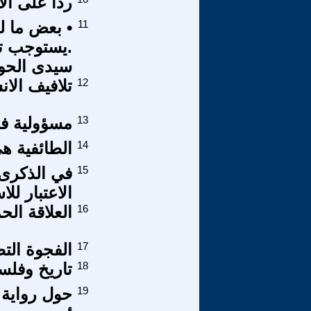
رداً على ال
11
.يستوجب تعد
سيدى الحوا
12
تلافيف الا
13
مسؤولية فر
14
الطائفية هي 
15
الاعتبار لل
16
العلاقة الح
17
الفجوة التض
18
تاريخ وفلس
19
حول رواية 