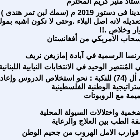
أستاذ منير كريم المحترم
• بعض ما لدينا فى دستور 2019 م (سمك لبن تمر هندى )
يله لانه اصل البلاء .وحتى لا نكون اشبه بمول
ر وخلاص .!!
نسحاب الأمريكي من أفغانستان
نسا الرسمية في آبادة إمازيغن نريف
المُنتصِر الوحيد في الانتخابات النيابية اللبنانية
في الذكرى أل (74) للنكبة : نحو استخلاص الدروس وإعاد
استراتيجية الوطنية الفلسطينية
ميمة مع الروبوتات
خمية واختلالات السيولة المحلية
فة الطب بين العلاج والرعاية
قوارب الامل الهروب من جحيم الوطن