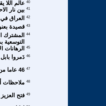
40
عالم اللا يق
41
بين نار الا
42
العراق في 
43
قصيدة بعنو
44
المشترك ال
التوسعية ب
45
الرهانات ال
46
دَمروا بابل
47
46 عاما من الانتظار من أجل صحراء غربية حرة ومستقلة
48
ملاحظات أوّ
49
فتح العزيز ال