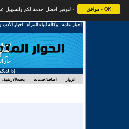
موافق - OK
لتوفير افضل خدمة لكم ولتسهيل عملي
أخبار عامة
-
وكالة أنباء المرأة
-
اخبار الأدب و
الموقع
يسارية
"من أج
حاز ال
إذا لديك
الزوار
اضافة/خدمات
بحث/الارشيف