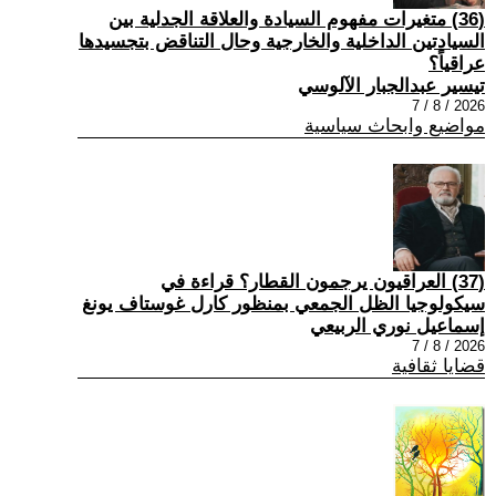
(36) متغيرات مفهوم السيادة والعلاقة الجدلية بين
السيادتين الداخلية والخارجية وحال التناقض بتجسيدها
عراقياً؟
تيسير عبدالجبار الآلوسي
2026 / 8 / 7
مواضيع وابحاث سياسية
(37) العراقيون يرجمون القطار؟ قراءة في
سيكولوجيا الظل الجمعي بمنظور كارل غوستاف يونغ
إسماعيل نوري الربيعي
2026 / 8 / 7
قضايا ثقافية