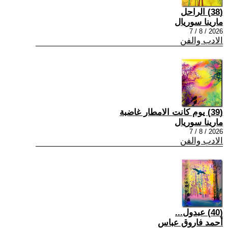
(38) الراحل
مارينا سوريال
2026 / 8 / 7
الادب والفن
(39) يوم كانت الامطار غاضبة
مارينا سوريال
2026 / 8 / 7
الادب والفن
(40) عبدول...
أحمد فاروق عباس