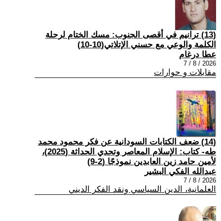
(13) ترانيم في أقصى الجنوب: مسك الختام لرحلة
الكلمة والوعي مع حسني الإتلاتي(10-10)
عطا درغام
2026 / 8 / 7
مقابلات و حوارات
(14) ضعف الكتابات السودانية عن فكر محمود محمد
طه- كتاب: الإسلام المعاصر وتحدي الحداثة (2025)،
لأمين حامد زين العابدين نموذجًا (2-9)
عبدالله الفكي البشير
2026 / 8 / 7
العلمانية، الدين السياسي ونقد الفكر الديني