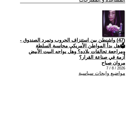
(47) واشنطن بين استنزاف الحروب وتمرد الصندوق -
🗳هل بدأ المواطن الأمريكي محاسبة السلطة
ومراجعة تحالفات بلاده؟ وهل يواجه البيت الأبيض
أزمة في صناعة القرار؟
مروان صباح
2026 / 8 / 7
مواضيع وابحاث سياسية