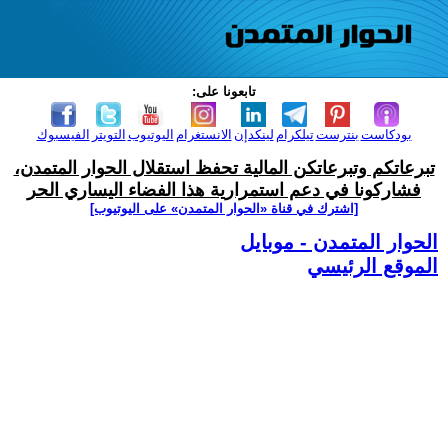
تابعونا على:
بودكاست
بنترست
تيلكرام
لينكدإن
الانستغرام
اليوتيوب
التويتر
الفيسبوك
تبرعاتكم وتبرعاتكن المالية تحفظ استقلال الحوار المتمدن،
فشاركونا في دعم استمرارية هذا الفضاء اليساري الحر
[اشترك في قناة ‫«الحوار المتمدن» على اليوتيوب]
الحوار المتمدن - موبايل
الموقع الرئيسي