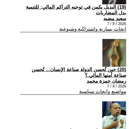
(19) البديل يكمن في توجيه التراكم المالي: للتنمية
بدل المضاربات
سعيد مضيه
2026 / 8 / 7
ابحاث يسارية واشتراكية وشيوعية
(20) حين تُحسن الدولة صناعة الإنسان... تُحسن
صناعة أمنها المائي.؟
رمضان حمزة محمد
2026 / 8 / 7
مواضيع وابحاث سياسية