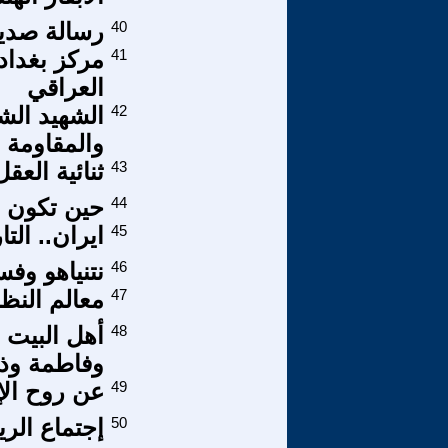
40
رسالة صدي
41
مركز بغداد 
العراقي
42
الشهيد الشي
والمقاومة
43
ثنائية العق
44
حين تكون 
45
ايران.. الت
46
نتنياهو وف
47
معالم النظا
48
أهل البيت 
وفاطمة وذر
49
عن روح الإ
50
إجتماع الر