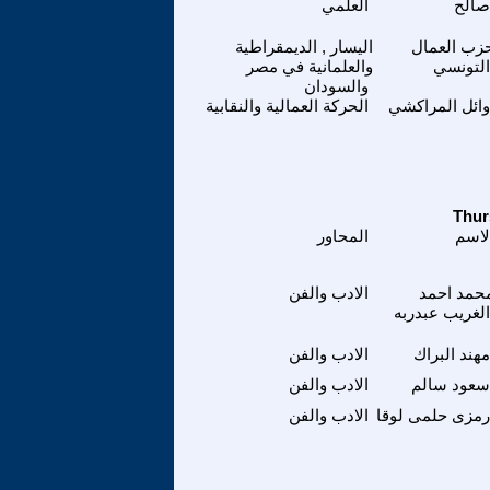
صالح
العلمي
زب العمال
اليسار , الديمقراطية
التونسي
والعلمانية في مصر
والسودان
وائل المراكشي
الحركة العمالية والنقابية
لاسم
المحاور
حمد احمد
الادب والفن
الغريب عبدربه
مهند البراك
الادب والفن
سعود سالم
الادب والفن
رمزى حلمى لوقا
الادب والفن