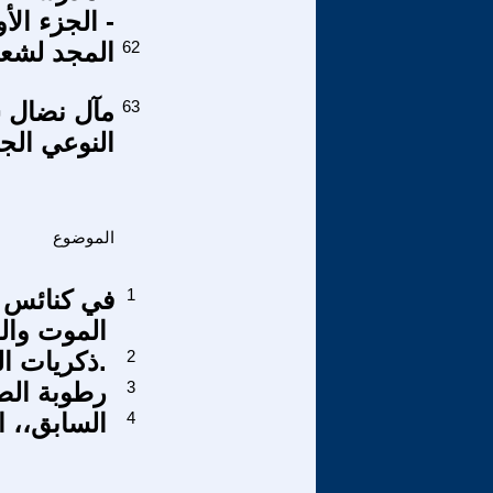
- الجزء الأو
62
المجد لشعب
63
مآل نضال ش
النوعي الجد
الموضوع
1
في كنائس 
الموت والح
2
ذكريات الصبا.. ابو الهوب .4.
3
رطوبة ال
4
السابق،، ا