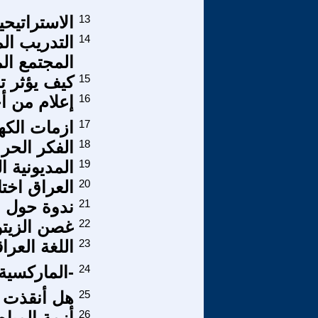
13
الاستراتيحي
14
التدريب الم
المجتمع ال
15
كيف يؤثر ت
16
إعلام من أ
17
ازمات الكهر
18
الفكر الحر
19
المديونية 
20
العراق اخت
21
ندوة حول ا
22
غصن الزيتون
23
اللغة العرا
24
-الماركسية 
25
هل أنقذت س
26
أزمة المياه