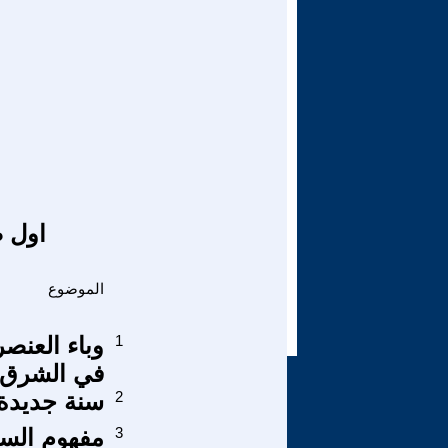
اول ص
الموضوع
1
وباء العنص
في الشرق 
2
سنة جديدة 
3
مفهوم السع