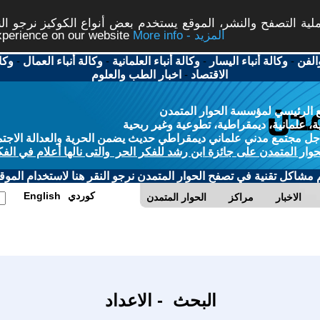
ة التصفح والنشر، الموقع يستخدم بعض أنواع الكوكيز نرجو النق
More info - المزيد
experience on our website
الفن
-
وكالة أنباء اليسار
-
وكالة أنباء العلمانية
-
وكالة أنباء العمال
-
وكا
الاقتصاد
-
اخبار الطب والعلوم
 الرئيسي لمؤسسة الحوار المتمدن
، علمانية، ديمقراطية، تطوعية وغير ربحية
ل مجتمع مدني علماني ديمقراطي حديث يضمن الحرية والعدالة الاجتم
حوار المتمدن على جائزة ابن رشد للفكر الحر والتى نالها أعلام في الفك
م مشاكل تقنية في تصفح الحوار المتمدن نرجو النقر هنا لاستخدام الموقع
كوردي
English
الاخبار
مراكز
الحوار المتمدن
البحث - الاعداد