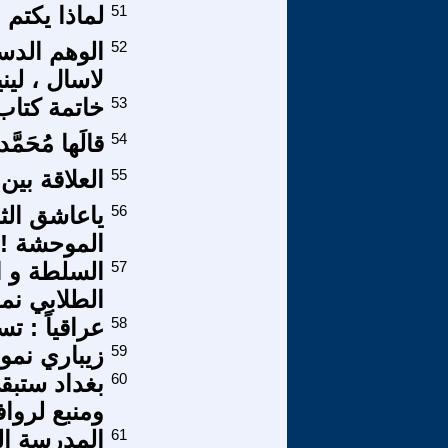
51
لماذا يكتم 
52
الوهم الدس
لاسال ، لين
53
خاتمة كتا
54
قالَها مُحَمَّ
55
العلاقة بي
56
ياعاشق الثل
الموحشة !
57
الطلابي نم
58
عراقياً : ت
59
زيباري نمو
60
بغداد ستبق
ومنبع لرواف
61
المدرسة ال