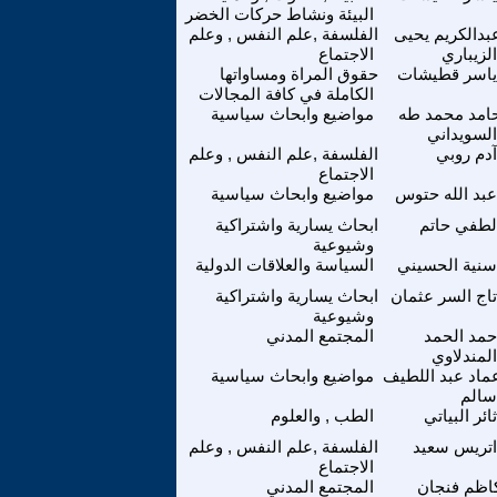
البيئة ونشاط حركات الخضر
بدالكريم يحيى
الفلسفة ,علم النفس , وعلم
الزيباري
الاجتماع
ياسر قطيشات
حقوق المراة ومساواتها
الكاملة في كافة المجالات
امد محمد طه
مواضيع وابحاث سياسية
السويداني
آدم روبي
الفلسفة ,علم النفس , وعلم
الاجتماع
عبد الله حتوس
مواضيع وابحاث سياسية
لطفي حاتم
ابحاث يسارية واشتراكية
وشيوعية
سنية الحسيني
السياسة والعلاقات الدولية
تاج السر عثمان
ابحاث يسارية واشتراكية
وشيوعية
حمد الحمد
المجتمع المدني
المندلاوي
ماد عبد اللطيف
مواضيع وابحاث سياسية
سالم
ثائر البياتي
الطب , والعلوم
اتريس سعيد
الفلسفة ,علم النفس , وعلم
الاجتماع
اظم فنجان
المجتمع المدني