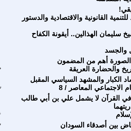
قي!
للتنمية القانونية والاقتصادية والدستور
خ سليمان الهذالين.. أيقونة الكفاح
ل والجسد
الصورة أهم من المضمون
اريخ والحضارة العريقة
م
ساد الكبار والمشهد السياسي المقبل
م الاجتماعي المعاصر / 8
ر
في القرآن لا يشمل علي بن أبي طالب
يتهما
سلام
ع
ياض بين أصدقاء السودان
س