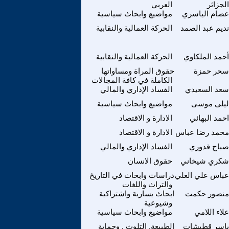
الجزائر
العربي
عصام الياسري
مواضيع وابحاث سياسية
نديم عبد الصمد
الحركة العمالية والنقابية
أحمد الملكاوي
الحركة العمالية والنقابية
سحر حمزة
حقوق المراة ومساواتها
الكاملة في كافة المجالات
سعد السعيدي
الفساد الإداري والمالي
ليلى موسى
مواضيع وابحاث سياسية
احمد البهائي
الادارة و الاقتصاد
محمد رضا عباس
الادارة و الاقتصاد
صباح قدوري
الفساد الإداري والمالي
شكري شيخاني
حقوق الانسان
عباس علي العلي
دراسات وابحاث في التاريخ
والتراث واللغات
منصور حكمت
ابحاث يسارية واشتراكية
وشيوعية
علاء اللامي
مواضيع وابحاث سياسية
ياسر قطيشات
الطبيعة, التلوث , وحماية