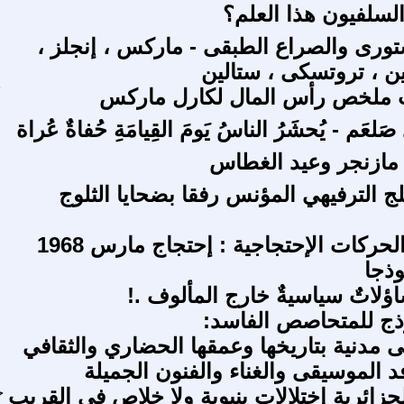
السلفيون هذا العلم؟
تورى والصراع الطبقى - ماركس ، إنجلز ،
ين ، تروتسكى ، ستالين
ب ملخص رأس المال لكارل ماركس
د صَلعَم - يُحشَرُ الناسُ يَومَ القِيامَةِ حُفاةٌ عُراة
ن مازنجر وعيد الغطاس
ج الترفيهي المؤنس رفقا بضحايا الثلوج
السلطة و الحركات الإحتجاجية : إحتجاج مارس 1968
وذجا
ساؤلاتٌ سياسيةٌ خارج المألوف .!
ذج للمتحاصص الفاسد:
ى مدنية بتاريخها وعمقها الحضاري والثقافي
د الموسيقى والغناء والفنون الجميلة
جزائرية إختلالات بنيوية ولا خلاص في القريب
ح