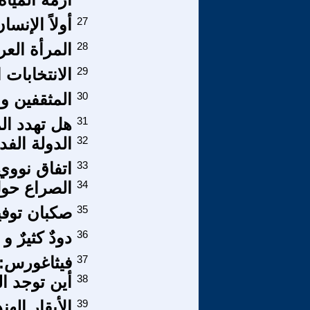
27
أولاً الإنسا
28
المرأة العر
29
الانتخابات التركية الم
30
المثقفين و 
31
هل تهدد الم
32
الدولة الفد
33
اتفاق نووي
34
الصراع حول
35
صكبان توف
36
دودٌ كثيرٌ و
37
فيثاغورس: 
38
أين توجد ا
39
الأبقار اله