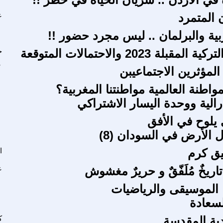
ن المتمرد
ع
بية والبرلمان .. ليس مجرد حضور !!
قبلة 2023 والاحتمالات المتوقعة
ح
المؤثرين الاجتماعيبن
واطنة العالمية مواطنتنا المغربية؟
رالية ووحدة اليسار الاشتراكي
 يلوح في الأفق
 الأرض في السودان (8)
يق كرم
ا
 تاريخٌ مُلَفّقٌ و حريرٌ مغشوش
ع
الموسيقى والرياضيات
لسعادة
ندية المقدسة
ك