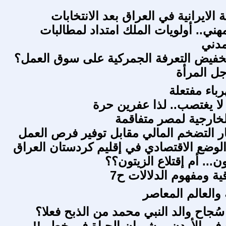
ة الايرانية في العراق بعد الانتخابات
هني.. أولويات الملك امتداد لمطالبات
مدني
خفيض التعرفة الجمركية على سوق العمل؟
جل المرأة
باء مفتعلة
 لا يغتصب.. لذا عفرين حرة
الخارجية لمصر متفاقمة
ار التضخم المالي مقابل توفير فرص العمل
لوضع الاقتصادي في إقليم كردستان العراق
... أم إقتلاع الزيتون؟؟
قية ومفهوم الدلالات ح7
والعالم المعاصر
ُجاح والد النبي محمد من الذبح فعلا؟
 في الأردن .. شريان الحياة في خطر !!