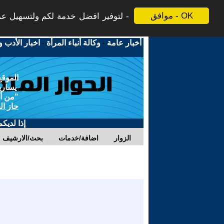
موافق - OK
لتوفير افضل خدمة لكم ولتسهيل عملي
أخبار عامة
-
وكالة أنباء المرأة
-
اخبار الأدب و
الموقع
يسارية
"من أج
حاز ال
إذا لديك
الزوار
اضافة/خدمات
بحث/الارشيف