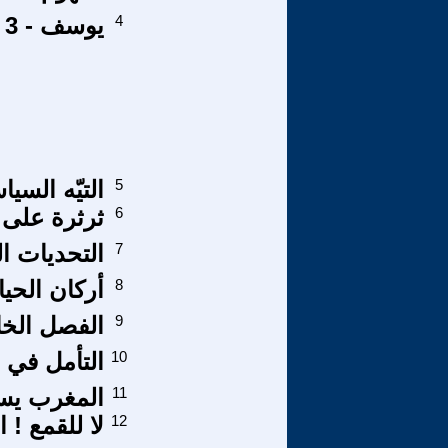
4
يوسف - 3
5
التيّه السي
6
ثرثرة على ح
7
التحديات ا
8
أركان الحيا
9
الفصل الخ
10
التأمل في ا
11
المغرب يست
12
لا للقمع ! 