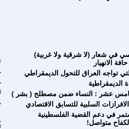
اسي في شعار (لا شرقية ولا غربية)
افة الانهيار
ك
لتي تواجه العراق للتحول الديمقراطي
م
ة الديمقراطية
م
امس عشر : النساء ضمن مصطلح ( بشر )
أ
لافرازات السلبية للتسابق الاقتصادي
م
مر في دعم القضية الفلسطينية
الكفاح متواصل!
ح
ا