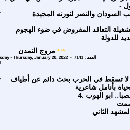
ل -
 السودان والنصر لثورته المجيدة
ح
غيلة التعاقد المفروض في ضوء الهجوم
يد للدولة
مروج التمدن
Thursday - Thursday, January 20, 2022 - العدد : 7141
ا
لا تسقط في الحرب بحث دائم عن أطياف
م
ياة بأنامل شاعرية
صمت
لمشهد الثاني