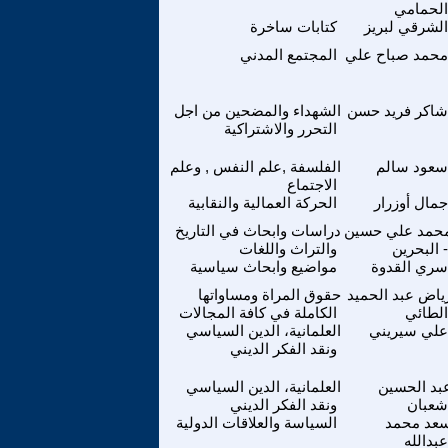
الحمامي
الشرقي لبريز
كتابات ساخرة
محمد صباح علي
المجتمع المدني
شاكر فريد حسن
الشهداء والمضحين من اجل
التحرر والاشتراكية
سعود سالم
الفلسفة ,علم النفس , وعلم
الاجتماع
جمال أوزرار
الحركة العمالية والنقابية
حمد علي حسين
دراسات وابحاث في التاريخ
- البحرين
والتراث واللغات
سري القدوة
مواضيع وابحاث سياسية
ياض عبد الحميد
حقوق المراة ومساواتها
الطائي
الكاملة في كافة المجالات
علي سيريني
العلمانية، الدين السياسي
ونقد الفكر الديني
بد الحسين
العلمانية، الدين السياسي
شعبان
ونقد الفكر الديني
عد محمد
السياسة والعلاقات الدولية
عبدالله