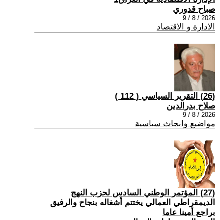
صباح قدوري
2026 / 8 / 9
الادارة و الاقتصاد
(26) التقرير السياسي ( 112 )
صلاح بدرالدين
2026 / 8 / 9
مواضيع وابحاث سياسية
(27) المؤتمر الوطني السادس لحزب النهج
الديمقراطي العمالي يختتم أشغاله بنجاح والرفيق
براجع أمينا عاما