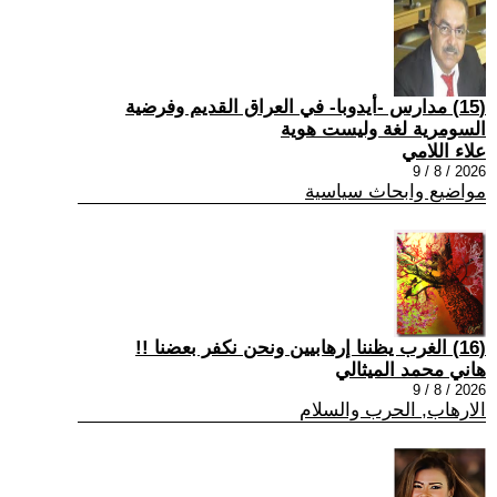
(15) مدارس -أيدوبا- في العراق القديم وفرضية
السومرية لغة وليست هوية
علاء اللامي
2026 / 8 / 9
مواضيع وابحاث سياسية
(16) الغرب يظننا إرهابيين ونحن نكفر بعضنا !!
هاني محمد الميثالي
2026 / 8 / 9
الارهاب, الحرب والسلام