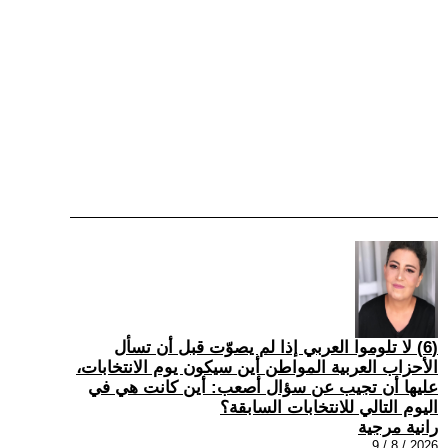
(6) لا تلوموا العربي إذا لم يصوّت قبل أن تسأل
الأحزاب العربية المواطن أين سيكون يوم الانتخابات،
عليها أن تجيب عن سؤال أصعب: أين كانت هي في
اليوم التالي للانتخابات السابقة؟
رانية مرجية
2026 / 8 / 9