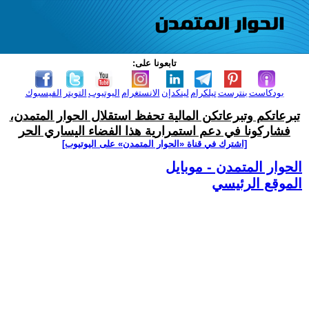
تابعونا على:
بودكاست
بنترست
تيلكرام
لينكدإن
الانستغرام
اليوتيوب
التويتر
الفيسبوك
تبرعاتكم وتبرعاتكن المالية تحفظ استقلال الحوار المتمدن،
فشاركونا في دعم استمرارية هذا الفضاء اليساري الحر
[اشترك في قناة ‫«الحوار المتمدن» على اليوتيوب]
الحوار المتمدن - موبايل
الموقع الرئيسي