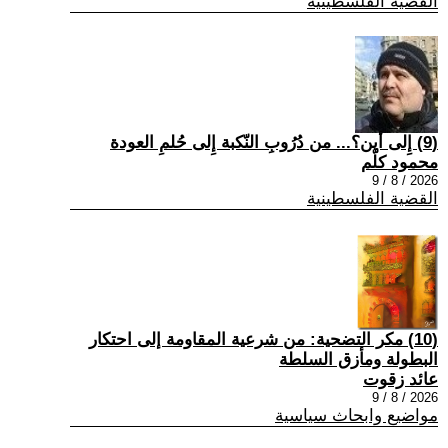
القضية الفلسطينية
(9) إِلى أين؟... من دُرُوبِ النّكبة إِلى حُلمِ العودة
محمود كلّم
2026 / 8 / 9
القضية الفلسطينية
(10) مكر التضحية: من شرعية المقاومة إلى احتكار
البطولة ومأزق السلطة
عائد زقوت
2026 / 8 / 9
مواضيع وابحاث سياسية