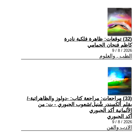
(32) توقعات: ظاهرة فلكية نادرة
كاظم فنجان الحمامي
2026 / 8 / 9
الطب , والعلوم
(33) مراجعات: مراجعة كتاب: -دولوز والظاهراتية-/
بقلم ألكسندر شْنيل/شعوب الجبوري - ت: من
الألمانية أكد الجبوري
أكد الجبوري
2026 / 8 / 9
الادب والفن