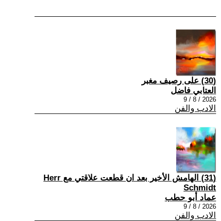
(30) على رصيف مغبر
العتابي فاضل
2026 / 8 / 9
الادب والفن
(31) الهامش الأخير بعد ان قطعت علاقتي مع Herr
Schmidt
عماد أبو حطب
2026 / 8 / 9
الادب والفن