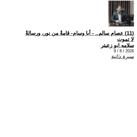
(11) عصام سالم.. - أبا وسام- قامةٌ من نور، ورسالةٌ
لا تموت
سلامه ابو زعيتر
2026 / 8 / 9
سيرة ذاتية