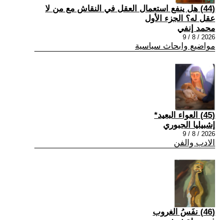
(44) هل ينفع استعمال العقل في النقاش مع من لا
عقل له؟ الجزء الأول
محمد إنفي
2026 / 8 / 9
مواضيع وابحاث سياسية
(45) العواء البعيد*
إشبيليا الجبوري
2026 / 8 / 9
الادب والفن
(46) نفَسُ الغروب