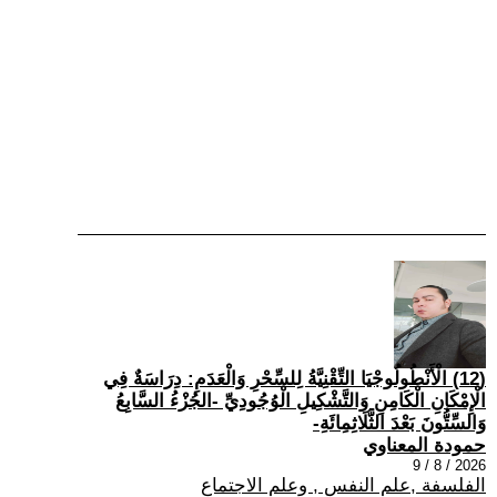
(12) الْأَنْطُولُوجْيَا التِّقْنِيَّةُ لِلسِّحْرِ وَالْعَدَمِ: دِرَاسَةٌ فِي
الْإِمْكَانِ الْكَامِنِ وَالتَّشْكِيلِ الْوُجُودِيِّ -الجُزْءُ السَّابِعُ
وَالسِّتُّونَ بَعْدَ الثَّلَاثِمِائَةِ-
حمودة المعناوي
2026 / 8 / 9
الفلسفة ,علم النفس , وعلم الاجتماع