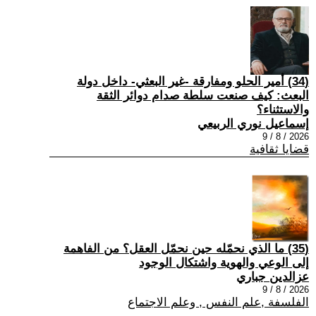
(34) أمير الحلو ومفارقة -غير البعثي- داخل دولة
البعث: كيف صنعت سلطة صدام دوائر الثقة
والاستثناء؟
إسماعيل نوري الربيعي
2026 / 8 / 9
قضايا ثقافية
(35) ما الذي نحمّله حين نحمّل العقل؟ من الفاهمة
إلى الوعي والهوية واشتكال الوجود
عزالدين جباري
2026 / 8 / 9
الفلسفة ,علم النفس , وعلم الاجتماع