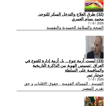
(32) طرق العلاج والتدخل المبكر للتوحد.
محمد بسام العمري
2026 / 8 / 7
الصحة والسلامة الجسدية والنفسية
(33) ليست أزمة تنوع... بل أزمة إدارة للتنوع في
العراق :تسييس الهوية بين الذاكرة التاريخية
والمنافسة على السلطة
جوتيار تمر
2026 / 8 / 7
القومية , المسالة القومية , حقوق الاقليات و حق
تقرير المصير