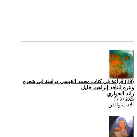
(18) قراءة في كتاب محمد القيسي دراسة في شعره
ونثره للناقد إبراهيم خليل
رائد الحواري
2026 / 8 / 7
الادب والفن