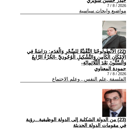
حيدر حسين سويري
2026 / 8 / 7
مواضيع وابحاث سياسية
(22) الْأَنْطُولُوجْيَا التِّقْنِيَّةُ لِلسِّحْرِ وَالْعَدَمِ: دِرَاسَةٌ فِي
الْإِمْكَانِ الْكَامِنِ وَالتَّشْكِيلِ الْوُجُودِيِّ -الجُزْءُ الرَّابِعُ
وَالسِّتُّونَ بَعْدَ الثَّلَاثِمِائَةِ-
حمودة المعناوي
2026 / 8 / 7
الفلسفة ,علم النفس , وعلم الاجتماع
(23) من الدولة الشكلية إلى الدولة الوظيفية...رؤية
في مقومات الدولة الحديثة