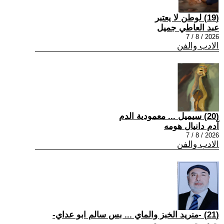
(19) لوطن لا يعتبر
عبد العاطي جميل
2026 / 8 / 7
الادب والفن
(20) سيميل ... معمودية الدم
آدم دانيال هومه
2026 / 8 / 7
الادب والفن
(21) -منريد الخبز والماي ... بس سالم ابو عداي-