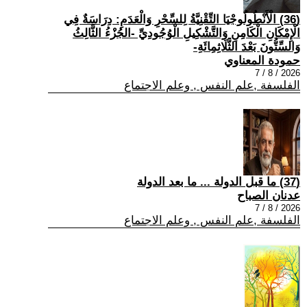
(36) الْأَنْطُولُوجْيَا التِّقْنِيَّةُ لِلسِّحْرِ وَالْعَدَمِ: دِرَاسَةٌ فِي
الْإِمْكَانِ الْكَامِنِ وَالتَّشْكِيلِ الْوُجُودِيِّ -الجُزْءُ الثَّالِثُ
وَالسِّتُّونَ بَعْدَ الثَّلَاثِمِائَةِ-
حمودة المعناوي
2026 / 8 / 7
الفلسفة ,علم النفس , وعلم الاجتماع
(37) ما قبل الدولة ... ما بعد الدولة
عدنان الصباح
2026 / 8 / 7
الفلسفة ,علم النفس , وعلم الاجتماع