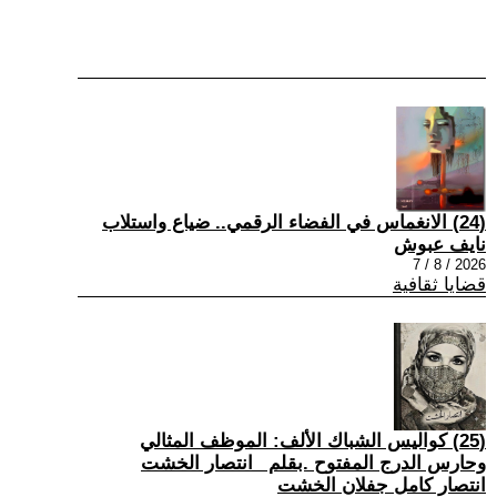
(24) الانغماس في الفضاء الرقمي.. ضياع واستلاب
نايف عبوش
2026 / 8 / 7
قضايا ثقافية
(25) كواليس الشباك الألف: الموظف المثالي
وحارس الدرج المفتوح .بقلم _انتصار الخشت
انتصار كامل جفلان الخشت