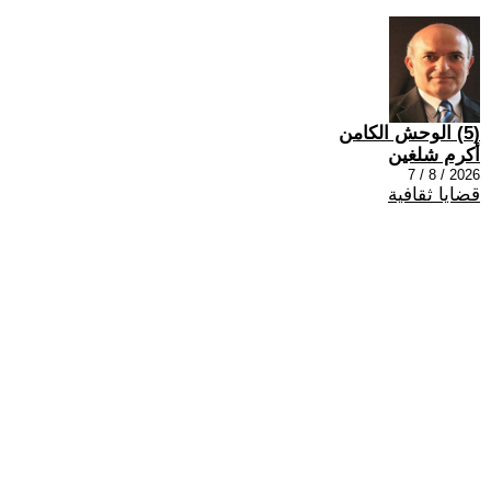
(5) الوحش الكامن
أكرم شلغين
2026 / 8 / 7
قضايا ثقافية