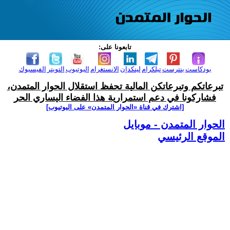
تابعونا على:
بودكاست
بنترست
تيلكرام
لينكدإن
الانستغرام
اليوتيوب
التويتر
الفيسبوك
تبرعاتكم وتبرعاتكن المالية تحفظ استقلال الحوار المتمدن،
فشاركونا في دعم استمرارية هذا الفضاء اليساري الحر
[اشترك في قناة ‫«الحوار المتمدن» على اليوتيوب]
الحوار المتمدن - موبايل
الموقع الرئيسي