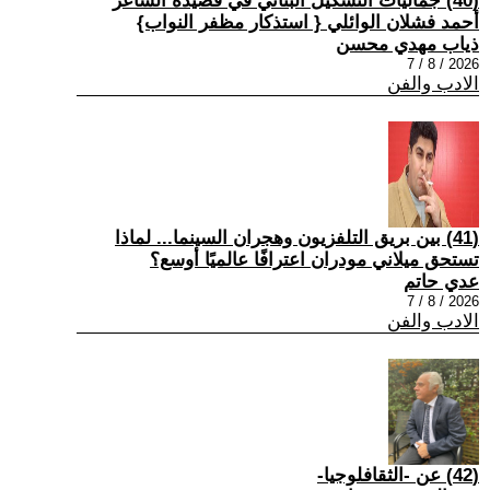
(40) جماليات التشكيل البنائي في قصيدة الشاعر
أحمد فشلان الوائلي { استذكار مظفر النواب}
ذياب مهدي محسن
2026 / 8 / 7
الادب والفن
(41) بين بريق التلفزيون وهجران السينما... لماذا
تستحق ميلاني مودران اعترافًا عالميًا أوسع؟
عدي حاتم
2026 / 8 / 7
الادب والفن
(42) عن -الثقافلوجيا-