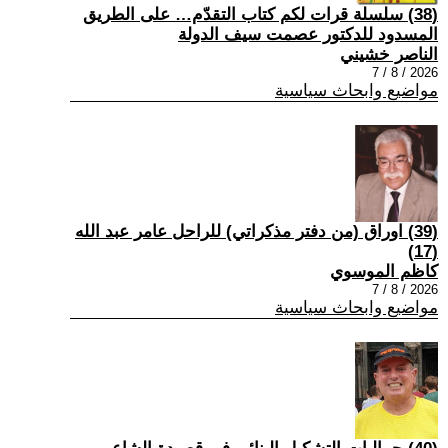
(38) سلسلة قرات لكم كتاب التقدّم… على الطريق
المسدود للدكتور عصمت سيف الدولة
الناصر خشيني
2026 / 8 / 7
مواضيع وابحاث سياسية
(39) اوراق (من دفتر مذكراتي) للراحل عامر عبد الله
(17)
كاظم الموسوي
2026 / 8 / 7
مواضيع وابحاث سياسية