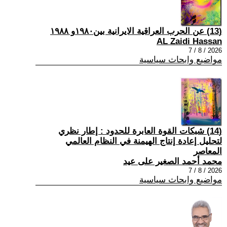
(13) عن الحرب العراقية الايرانية بين١٩٨٠و ١٩٨٨
AL Zaidi Hassan
2026 / 8 / 7
مواضيع وابحاث سياسية
(14) شبكات القوة العابرة للحدود : إطار نظري
لتحليل إعادة إنتاج الهيمنة في النظام العالمي
المعاصر
محمد أحمد الصغير على عيد
2026 / 8 / 7
مواضيع وابحاث سياسية