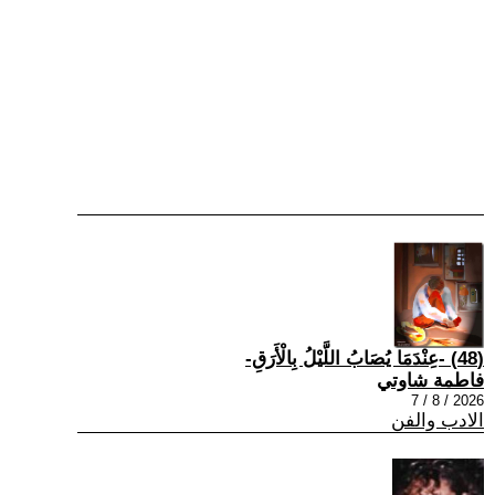
(48) -عِنْدَمَا يُصَابُ اللَّيْلُ بِالْأَرَقِ-
فاطمة شاوتي
2026 / 8 / 7
الادب والفن