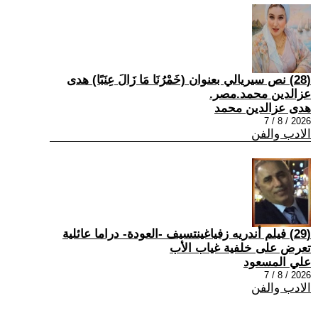
(28) نص سيريالي بعنوان (خَمْرُنَا مَا زَالَ عِنَبًا) هدى
عزالدين محمد.مصر.
هدى عزالدين محمد
2026 / 8 / 7
الادب والفن
(29) فيلم أندريه زفياغينتسيف -العودة- دراما عائلية
تعرض على خلفية غياب الأب
علي المسعود
2026 / 8 / 7
الادب والفن