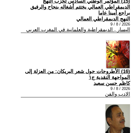
(15) المؤتمر الوطني السادس لحزب النهج
الديمقراطي العمالي يختتم أشغاله بنجاح والرفيق
براجع أمينا عاما
النهج الديمقراطي العمالي
2026 / 8 / 9
اليسار , الديمقراطية والعلمانية في المغرب العربي
(16) الأطروحات حول شعر البريكان: من العزلة إلى
المواجهة النقدية ج١
كاظم حسن سعيد
2026 / 8 / 9
الادب والفن