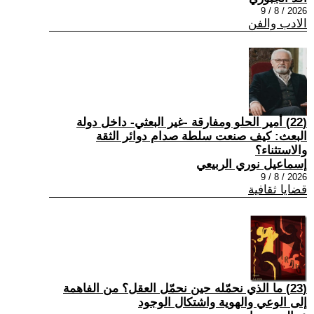
2026 / 8 / 9
الادب والفن
(22) أمير الحلو ومفارقة -غير البعثي- داخل دولة
البعث: كيف صنعت سلطة صدام دوائر الثقة
والاستثناء؟
إسماعيل نوري الربيعي
2026 / 8 / 9
قضايا ثقافية
(23) ما الذي نحمّله حين نحمّل العقل؟ من الفاهمة
إلى الوعي والهوية واشتكال الوجود