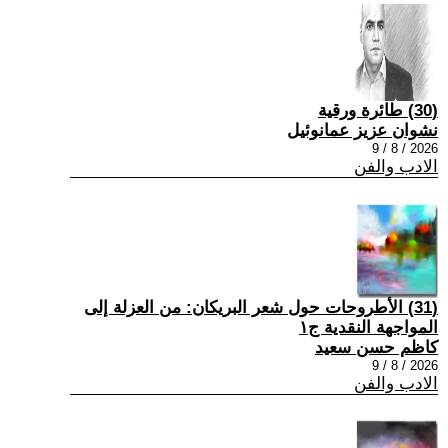
(30) طائرة ورقية
نشوان عزيز عمانوئيل
2026 / 8 / 9
الادب والفن
(31) الأطروحات حول شعر البريكان: من العزلة إلى
المواجهة النقدية ج١
كاظم حسن سعيد
2026 / 8 / 9
الادب والفن