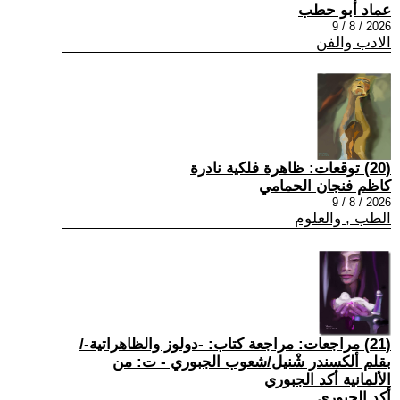
عماد أبو حطب
2026 / 8 / 9
الادب والفن
(20) توقعات: ظاهرة فلكية نادرة
كاظم فنجان الحمامي
2026 / 8 / 9
الطب , والعلوم
(21) مراجعات: مراجعة كتاب: -دولوز والظاهراتية-/
بقلم ألكسندر شْنيل/شعوب الجبوري - ت: من
الألمانية أكد الجبوري
أكد الجبوري