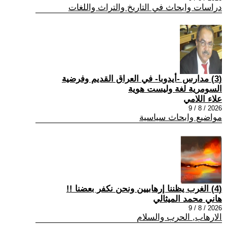
دراسات وابحاث في التاريخ والتراث واللغات
(3) مدارس -أيدوبا- في العراق القديم وفرضية
السومرية لغة وليست هوية
علاء اللامي
2026 / 8 / 9
مواضيع وابحاث سياسية
(4) الغرب يظننا إرهابيين ونحن نكفر بعضنا !!
هاني محمد الميثالي
2026 / 8 / 9
الارهاب, الحرب والسلام