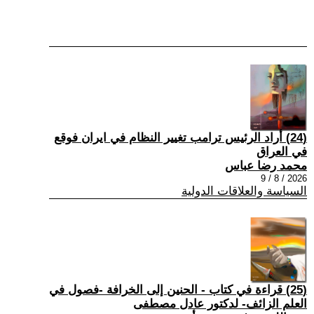
(24) أراد الرئيس ترامب تغيير النظام في ايران فوقع
في العراق
محمد رضا عباس
2026 / 8 / 9
السياسة والعلاقات الدولية
(25) قراءة في كتاب - الحنين إلى الخرافة -فصول في
العلم الزائف- لدكتور عادل مصطفى