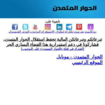
تابعونا على:
بودكاست
بنترست
تيلكرام
لينكدإن
الانستغرام
اليوتيوب
التويتر
الفيسبوك
تبرعاتكم وتبرعاتكن المالية تحفظ استقلال الحوار المتمدن،
فشاركونا في دعم استمرارية هذا الفضاء اليساري الحر
[اشترك في قناة ‫«الحوار المتمدن» على اليوتيوب]
الحوار المتمدن - موبايل
الموقع الرئيسي