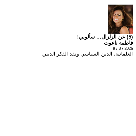
(5) عن الزلزال… سألوني!
فاطمة ناعوت
2026 / 8 / 9
العلمانية، الدين السياسي ونقد الفكر الديني