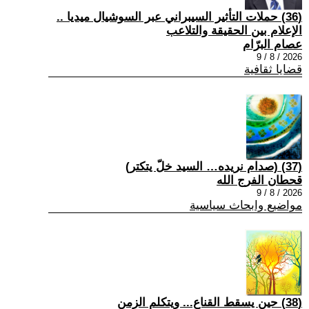
(36) حملات التأثير السيبراني عبر السوشيال ميديا ..
الإعلام بين الحقيقة والتلاعب
عصام البرّام
2026 / 8 / 9
قضايا ثقافية
(37) (صدام نريده… السيد خلّ يتكتر)
قحطان الفرج الله
2026 / 8 / 9
مواضيع وابحاث سياسية
(38) حين يسقط القناع... ويتكلم الزمن