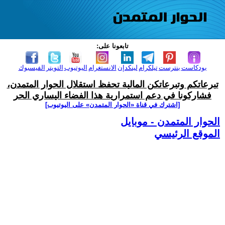
تابعونا على:
بودكاست
بنترست
تيلكرام
لينكدإن
الانستغرام
اليوتيوب
التويتر
الفيسبوك
تبرعاتكم وتبرعاتكن المالية تحفظ استقلال الحوار المتمدن،
فشاركونا في دعم استمرارية هذا الفضاء اليساري الحر
[اشترك في قناة ‫«الحوار المتمدن» على اليوتيوب]
الحوار المتمدن - موبايل
الموقع الرئيسي