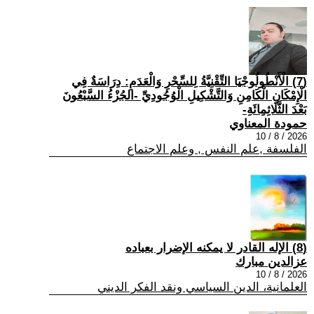
(7) الْأَنْطُولُوجْيَا التِّقْنِيَّةُ لِلسِّحْرِ وَالْعَدَمِ: دِرَاسَةٌ فِي
الْإِمْكَانِ الْكَامِنِ وَالتَّشْكِيلِ الْوُجُودِيِّ -الجُزْءُ السَّبْعُونَ
بَعْدَ الثَّلَاثِمِائَةِ-
حمودة المعناوي
2026 / 8 / 10
الفلسفة ,علم النفس , وعلم الاجتماع
(8) الإله القادر لا يمكنه الإضرار بعباده
عزالدين مبارك
2026 / 8 / 10
العلمانية، الدين السياسي ونقد الفكر الديني