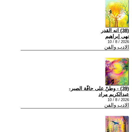
(38) انه القدر
نهى إبراهيم
2026 / 8 / 10
الادب والفن
(39) - وطنٌ على حافّة الصبر-
عبدالكريم مراد
2026 / 8 / 10
الادب والفن