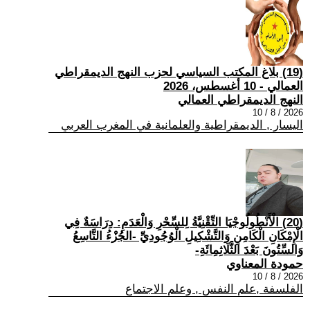
(19) بلاغ المكتب السياسي لحزب النهج الديمقراطي
العمالي - 10 أغسطس، 2026
النهج الديمقراطي العمالي
2026 / 8 / 10
اليسار , الديمقراطية والعلمانية في المغرب العربي
(20) الْأَنْطُولُوجْيَا التِّقْنِيَّةُ لِلسِّحْرِ وَالْعَدَمِ: دِرَاسَةٌ فِي
الْإِمْكَانِ الْكَامِنِ وَالتَّشْكِيلِ الْوُجُودِيِّ -الجُزْءُ التَّاسِعُ
وَالسِّتُونَ بَعْدَ الثَّلَاثِمِائَةِ-
حمودة المعناوي
2026 / 8 / 10
الفلسفة ,علم النفس , وعلم الاجتماع