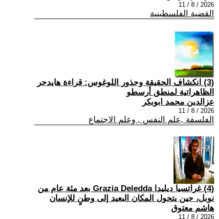
2026 / 8 / 11
القضية الفلسطينية
(3) انكشاف الحقيقة وجذور اللوغوس: قراءة هايدجر
الظاهراتية لمنطق أرسطو
عزالدين محمد ابوبكر
2026 / 8 / 11
الفلسفة ,علم النفس , وعلم الاجتماع
(4) غراتسيا ديليدا Grazia Deledda بعد مئة عام من
نوبل، حين يتحول المكان البعيد إلى وطنٍ للإنسان
هاشم معتوق
2026 / 8 / 11