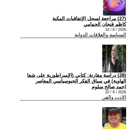
(27) مراجعة لسجل الإتفاقيات المكية
كاظم فنجان الحمامي
2026 / 8 / 10
السياسة والعلاقات الدولية
(28) دراسة مقارنة: كتابي (الإمبراطورية على شفا
الهاوية) في سياق الفكر الجيوسياسي المعاصر
احمد صالح سلوم
2026 / 8 / 10
الادب والفن