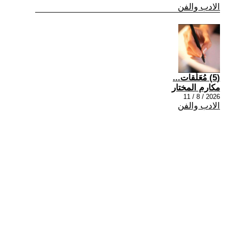
الادب والفن
(5) مُعَلَقات...
مكارم المختار
2026 / 8 / 11
الادب والفن