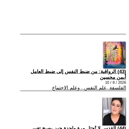
(43) الرواقية: من ضبط النفس إلى ضبط العامل
أيمن محسين
2026 / 8 / 10
الفلسفة ,علم النفس , وعلم الاجتماع
(44) القدس لا تُحتل مرة واحدة حين يصبح تغيير