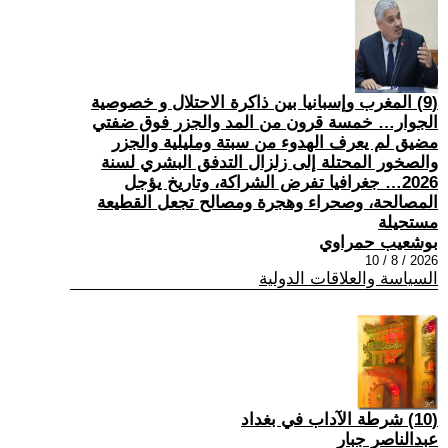
(9) المغرب وإسبانيا بين ذاكرة الاحتلال و خصوصية
الجوار… خمسة قرون من المد والجزر فوق ضفتي
مضيق لم يعرف الهدوء من سبتة ومليلية والجزر
والصخور المحتلة إلى زلزال التدفق البشري لسنة
2026… جغرافيا تفرض الشراكة، وتاريخ يؤجل
المصالحة، وصحراء وهجرة ومصالح تجعل القطيعة
مستحيلة
بوشعيب حمراوي
2026 / 8 / 10
السياسة والعلاقات الدولية
(10) شرطة الآداب في بغداد
عبدالناصر جبار