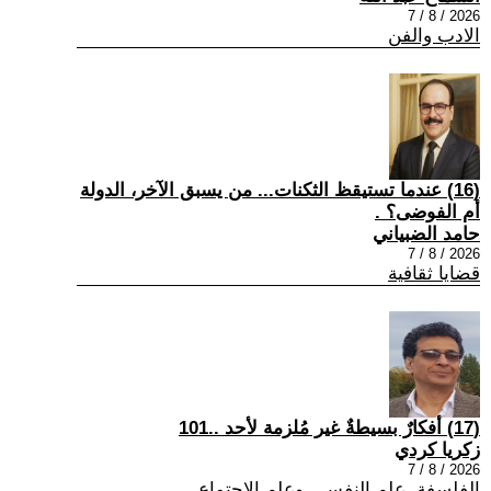
2026 / 8 / 7
الادب والفن
(16) عندما تستيقظ الثكنات... من يسبق الآخر، الدولة
أم الفوضى؟ .
حامد الضبياني
2026 / 8 / 7
قضايا ثقافية
(17) أفكارٌ بسيطةٌ غير مُلزمة لأحد ..101
زكريا كردي
2026 / 8 / 7
الفلسفة ,علم النفس , وعلم الاجتماع