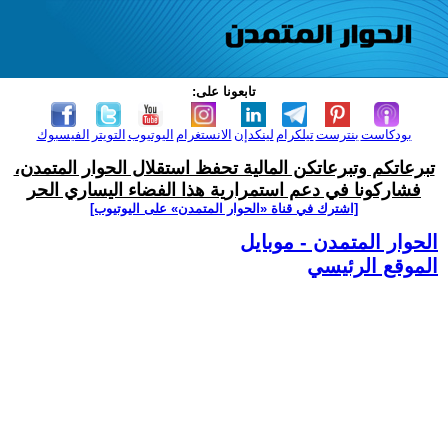
تابعونا على:
بودكاست
بنترست
تيلكرام
لينكدإن
الانستغرام
اليوتيوب
التويتر
الفيسبوك
تبرعاتكم وتبرعاتكن المالية تحفظ استقلال الحوار المتمدن،
فشاركونا في دعم استمرارية هذا الفضاء اليساري الحر
[اشترك في قناة ‫«الحوار المتمدن» على اليوتيوب]
الحوار المتمدن - موبايل
الموقع الرئيسي