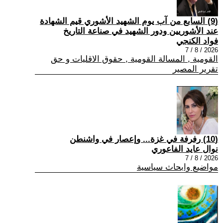
(9) السابع من آب يوم الشهيد الأشوري قيم الشهادة
عند الأشوريين ودور الشهيد في صناعة التاريخ
فواد الكنجي
2026 / 8 / 7
القومية , المسالة القومية , حقوق الاقليات و حق
تقرير المصير
(10) رفرفة في غزة... وإعصار في واشنطن
نوال عايد الفاعوري
2026 / 8 / 7
مواضيع وابحاث سياسية