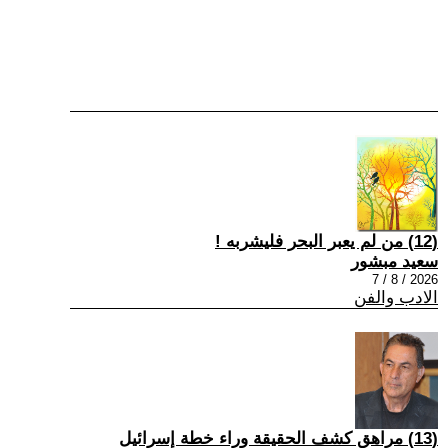
(12) من لم يعبر البحر فليشربه !
سعيد مبشور
2026 / 8 / 7
الادب والفن
(13) مراهق كشف الحقيقة وراء خطة إسرائيل