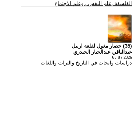
الفلسفة ,علم النفس , وعلم الاجتماع
(35) حصار مغول لقلعة اربيل
عبدالباقي عبدالجبار الحيدري
2026 / 8 / 6
دراسات وابحاث في التاريخ والتراث واللغات