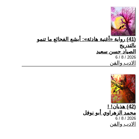
(41) رواية «أغنية هادئة»: أبشع الفجائع ما تنمو
بالتدريج
الصياد حسن سعيد
2026 / 8 / 6
الادب والفن
(42) هذيان! !
محمد الزهراوي أبو نوفل
2026 / 8 / 6
الادب والفن