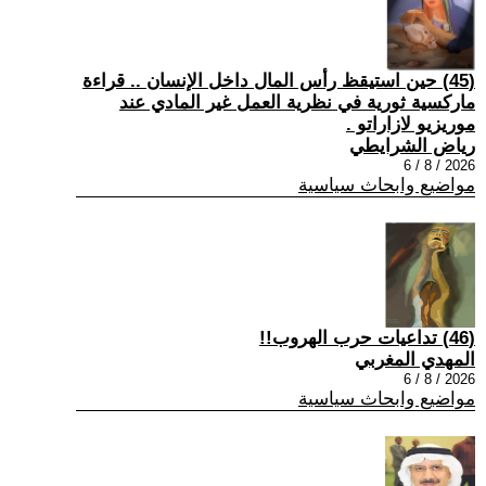
(45) حين استيقظ رأس المال داخل الإنسان .. قراءة
ماركسية ثورية في نظرية العمل غير المادي عند
موريزيو لازاراتو .
رياض الشرايطي
2026 / 8 / 6
مواضيع وابحاث سياسية
(46) تداعيات حرب الهروب!!
المهدي المغربي
2026 / 8 / 6
مواضيع وابحاث سياسية