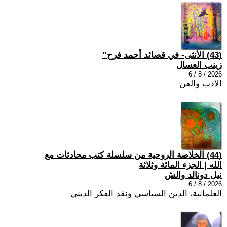
(43) الأنثى- في قصائد أحمد فرح”
زينب العسال
2026 / 8 / 6
الادب والفن
(44) الخلاصة الروحية من سلسلة كتب محادثات مع
الله | الجزء المائة وثلاثة
نيل دونالد والش
2026 / 8 / 6
العلمانية، الدين السياسي ونقد الفكر الديني