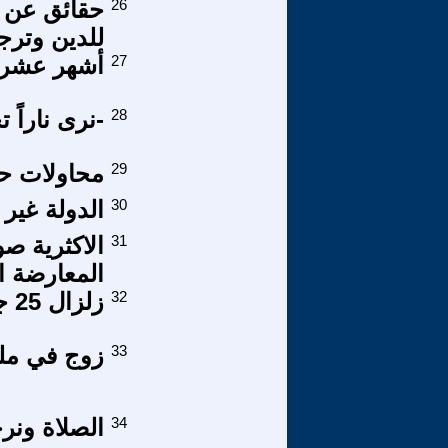
26
حقائق عن ا
للدين وترج
27
أشهر عشرة 
28
-نرى ناراً ت
29
محاولات حج
30
الدولة غير 
31
الاكثرية ص
المعارضة ا
32
زلزال 25 جويلية/ محنة الفعل السّياسيّ في تونس
33
زوج في مل
34
الصلاة ونرج