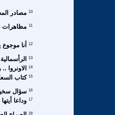
10
مصادر المع
11
مظاهرات غا
12
أنا موجوع يا
13
الرأسمالية 
14
الاونروا ..
15
كتاب السعاد
16
سؤال سخيف
17
وداعا أيتها
18
الصراع ال