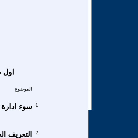
اول ص
الموضوع
1
سوء ادارة 
2
التعريف ال