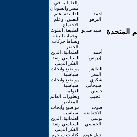
والعلمانية في
مصر والسودان
احمد
الفلسفة ,علم
البرهو
النفس , وعلم
الاجتماع
م المتحدة
سيد صديق
الطبيعة, التلوث
, وحماية البيئة
ونشاط حركات
الخضر
أحمد
العلمانية، الدين
إدريس
السياسي ونقد
الفكر الديني
الطاهر
مواضيع وابحاث
المعز
سياسية
شكري
مواضيع وابحاث
شيخاني
سياسية
حسين
العولمة
عجيب
وتطورات العالم
المعاصر
صوت
مواضيع وابحاث
الانتفاضة
سياسية
بوسي
العلمانية، الدين
الجمسي
السياسي ونقد
الفكر الديني
نبيل عودة
كتابات ساخرة