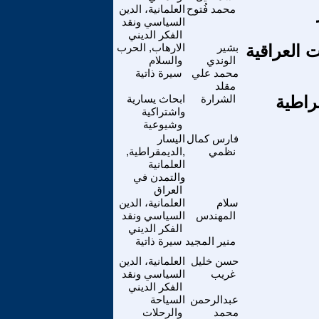
محمد فُتوح
العلمانية، الدين
السياسي ونقد
الفكر الديني
بشير
الارهاب, الحرب
الوندي
والسلام
محمد علي
سيرة ذاتية
مقلد
راطية
الشرارة
ابحاث يسارية
واشتراكية
وشيوعية
فارس كمال
اليسار
نظمي
,الديمقراطية,
العلمانية
والتمدن في
العراق
سلام
العلمانية، الدين
المهندس
السياسي ونقد
الفكر الديني
منير المجيد
سيرة ذاتية
حسن خليل
العلمانية، الدين
غريب
السياسي ونقد
الفكر الديني
عبدالرحمن
السياحة
محمد
والرحلات