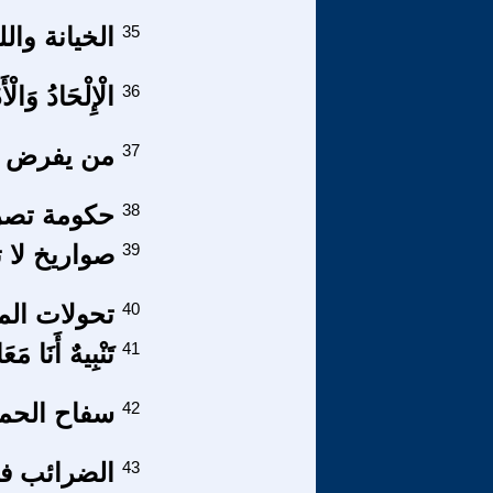
35
الخيانة وال
36
الْإِلْحَادُ وَالْ
37
من يفرض ال
38
حكومة تصر
39
صواريخ لا ت
40
تحولات الم
41
تَنْبِيهٌ أَنَا م
42
سفاح الحمي
43
الضرائب في