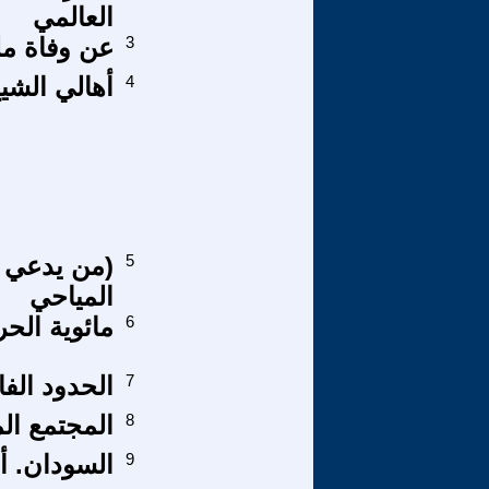
العالمي
3
عن وفاة ملك
4
أهالي الشي
5
(من يدعي ا
المياحي
6
مائوية الح
7
الحدود الفا
8
المجتمع ال
9
السودان. أد