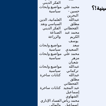
الفكر الديني
ينية!؟
محمد علي
مواضيع وابحاث
حسين -
سياسية
البحرين
عبدالله
العلمانية، الدين
مطلق
السياسي ونقد
القحطاني
الفكر الديني
محمد عبد
الصناعة
الكريم
والزراعة
يوسف
سعد
مواضيع وابحاث
السعيدي
سياسية
محمد علي
مواضيع وابحاث
مزهر
سياسية
شعبان
عبدالله
مواضيع وابحاث
تركماني
سياسية
عبدالله
كتابات ساخرة
مطلق
القحطاني
عبد المجيد
كتابات ساخرة
إسماعيل
الشهاوي
محمد رياض
الفساد الإداري
اسماعيل
والمالي