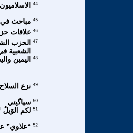
44
الاسلاميون
45
مباحث في الاستخبارات (290)
46
علاقات حزبي
47
الحزب الشي
الشعبية في 
48
اليمين والي
49
نزع السلاح 
50
سپاگيتي
51
لكم الوَيلُ لا 
52
“علاوي” عل