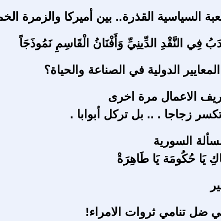
لعبة السياسية القذرة.. بين أميركا والزمرة الخم
أَدَبُ فِي النَّقْدِ الدِّينِيِّ وَأَفْنَانُ الْقَاسِمِ نَمُوذَجَاً
معايير الدولية في الصناعة والحياة؟
يف الاعمال مرة اخرى
كسر زجاجا . .. بل تركل أبوابا .
سألة السورية
َعَاكِ يَا حُكُومَة يَا طَاهِرَةْ
ر
 ضل تنامي ثروات الامراء!