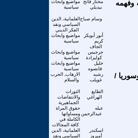
 وفهمه
مختار فاتح
مواضيع وابحاث
بيديلي
سياسية
وسام صباح
العلمانية، الدين
السياسي ونقد
الفكر الديني
أنور أبوبكر
مواضيع وابحاث
كريم
سياسية
الجاف
جرجيس
مواضيع وابحاث
كوليزادة
سياسية
خليل
مواضيع وابحاث
قانصوه
سياسية
سوريا /
رشيد
الارهاب, الحرب
غويلب
والسلام
الطايع
الثورات
الهراغي
والانتفاضات
الجماهيرية
عبله
حقوق المراة
عبدالرحمن
ومساواتها
الكاملة في
كافة المجالات
اسكندر
العلمانية، الدين
أمبروز
السياسي ونقد