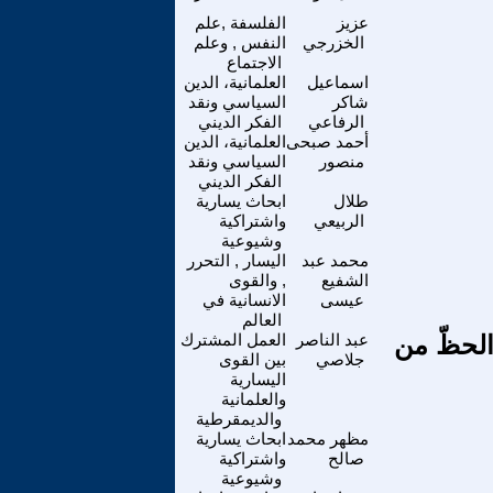
عزيز
الفلسفة ,علم
الخزرجي
النفس , وعلم
الاجتماع
اسماعيل
العلمانية، الدين
شاكر
السياسي ونقد
الرفاعي
الفكر الديني
أحمد صبحى
العلمانية، الدين
منصور
السياسي ونقد
الفكر الديني
طلال
ابحاث يسارية
الربيعي
واشتراكية
وشيوعية
محمد عبد
اليسار , التحرر
الشفيع
, والقوى
عيسى
الانسانية في
العالم
الحظّ من
عبد الناصر
العمل المشترك
جلاصي
بين القوى
اليسارية
والعلمانية
والديمقرطية
مظهر محمد
ابحاث يسارية
صالح
واشتراكية
وشيوعية