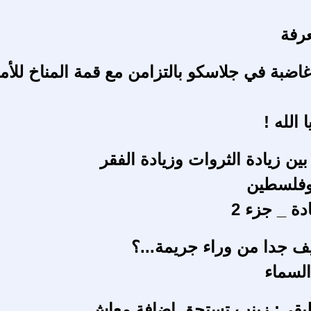
رفة
ضبة في جلاسكو بالتزامن مع قمة المناخ للأم
 الله !
بين زيادة الثروات وزيادة الفقر
 وفلسطين
ة _ جزء 2
 جدا من وراء جريمة...؟
 السماء
طبقي: زينب تستحق اضافة معاش