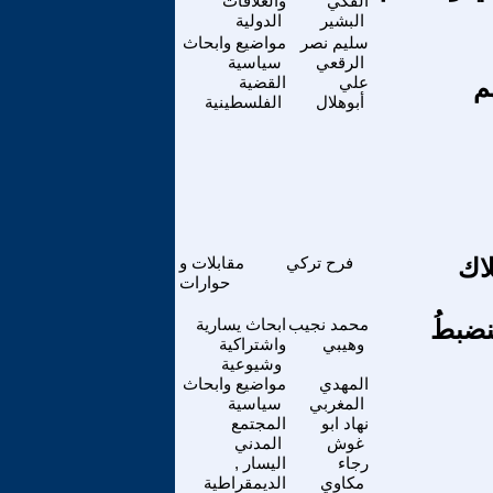
الفكي
والعلاقات
البشير
الدولية
سليم نصر
مواضيع وابحاث
الرقعي
سياسية
م
علي
القضية
أبوهلال
الفلسطينية
لاك
فرح تركي
مقابلات و
حوارات
نضبطُ
محمد نجيب
ابحاث يسارية
وهيبي
واشتراكية
وشيوعية
المهدي
مواضيع وابحاث
المغربي
سياسية
نهاد ابو
المجتمع
غوش
المدني
رجاء
اليسار ,
مكاوي
الديمقراطية