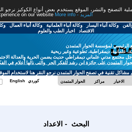
ة التصفح والنشر، الموقع يستخدم بعض أنواع الكوكيز نرجو النق
More info - المزيد
experience on our website
الفن
-
وكالة أنباء اليسار
-
وكالة أنباء العلمانية
-
وكالة أنباء العمال
-
وكا
الاقتصاد
-
اخبار الطب والعلوم
 الرئيسي لمؤسسة الحوار المتمدن
، علمانية، ديمقراطية، تطوعية وغير ربحية
ل مجتمع مدني علماني ديمقراطي حديث يضمن الحرية والعدالة الاجتم
حوار المتمدن على جائزة ابن رشد للفكر الحر والتى نالها أعلام في الفك
م مشاكل تقنية في تصفح الحوار المتمدن نرجو النقر هنا لاستخدام الموقع
كوردي
English
الاخبار
مراكز
الحوار المتمدن
البحث - الاعداد