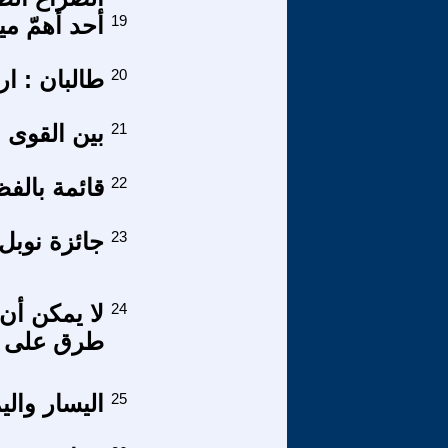
19
أحد أهمّ مي
20
طالبان : ار
21
بين القوى
22
قائمة بالفظ
23
جائزة نوبل و
24
لا يمكن أن 
طرق على ا
25
اليسار وال