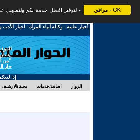
موافق - OK
لتوفير افضل خدمة لكم ولتسهيل عملي
أخبار عامة
-
وكالة أنباء المرأة
-
اخبار الأدب و
الموقع
يسارية
"من أج
حاز ال
إذا لديك
الزوار
اضافة/خدمات
بحث/الارشيف