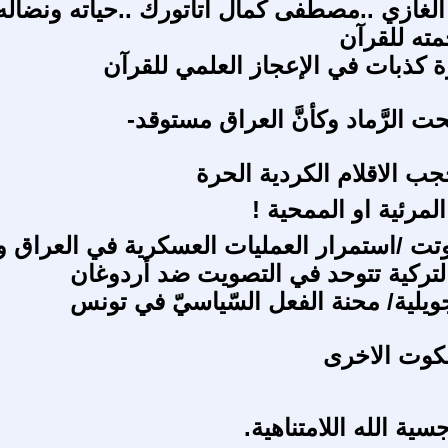
لغازي ..مصطفى كمال أتاتورك ..حياته ونضاله
مته للقرآن
كذبات في الإعجاز العلمي للقرآن
حت الرَّماد وكأنَّ العراق مستوقد-
ب الاقلام الكردية الحرة
المرئية او الممحية !
وتت /استمرار العمليات العسكرية في العراق و
لتركية تتوحد في التصويت ضد أردوغان
كوت الاخرى
سية الله اللامتناهية.