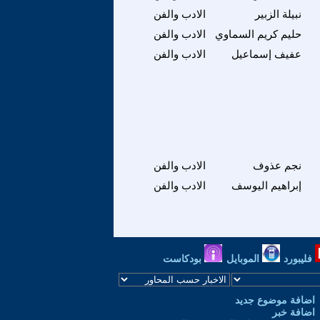
نبيلة الزبير
الادب والفن
حليم كريم السماوي
الادب والفن
عفيف إسماعيل
الادب والفن
نجم عذوف
الادب والفن
إبراهيم اليوسف
الادب والفن
فليبورد
الموبايل
بودكاست
اضافة موضوع جديد
اضافة خبر