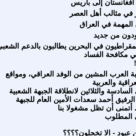
أفغانستان إلى باريس
ر في مثالب أهل العصر
 المهمة في العراق
ودون من جديد
يمقراطيون في البحرين يطالبون بالدعم الشعب
 مكافحة الفساد
ة العرب المشين من الوفد العراقي، ومواقع
عراقية والعربية
لسادسة والثلاثين لانطلاقة الجبهة الشعبية
الرفيق أحمد سعدات الأمين العام للجبهة
. أتمنى أن تظل مشغولا بنا
ى المطلوب
 عبود - الا تخجلون؟؟؟؟