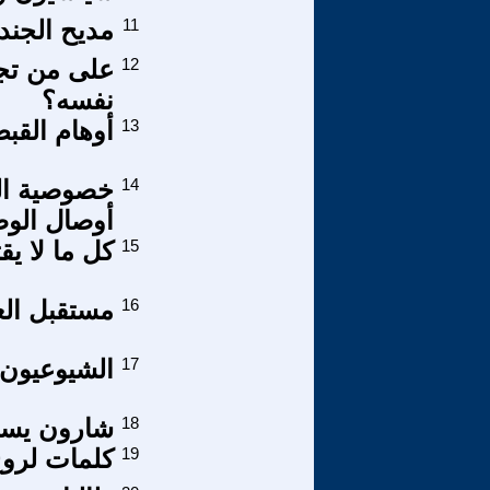
11
مديح الجند
12
على من تج
نفسه؟
13
أوهام القبض على ال
14
خصوصية اله
أوصال الوط
15
كل ما لا يقتل
16
مستقبل الع
17
الشيوعيون 
18
شارون يسل
19
كلمات لروح