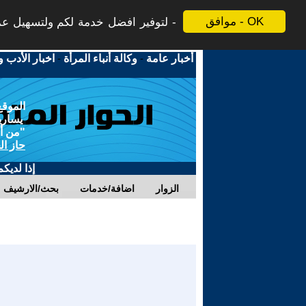
موافق - OK
لتوفير افضل خدمة لكم ولتسهيل عملي
أخبار عامة
-
وكالة أنباء المرأة
-
اخبار الأدب و
الموقع
يسارية
"من أج
حاز ال
إذا لديك
الزوار
اضافة/خدمات
بحث/الارشيف