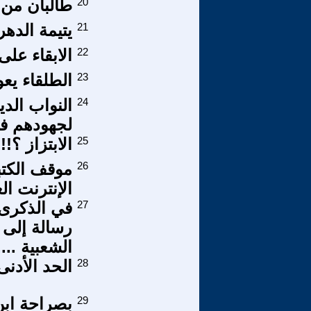
20
طالبان من 
21
يتيمة الده
22
الابقاء على
23
الطلقاء يع
24
النواب الد
لجهودهم في
25
الابتزاز ؟!!!
26
موقف الكتب
الإنترنت ال
27
في الذكرى ا
رسالة إلى 
الشعبية ...
28
الحد الأدن
29
بصراحة ابن