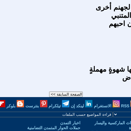
جهنم أخرى
 المتنبي
 احبهم
ا شهوةٍ مهملةٍ
اض
RSS
الانستغرام
لينكد إن
تيلكرام
بنترست
بلوكر
ث الماركسية واليسار
اخبار التمدن
ة
حملات الحوار المتمدن التضامنية