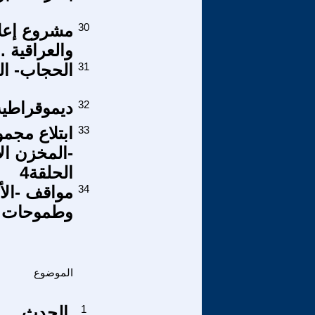
30
مشروع إعلا
والعراقية .
31
الحجاب- ال
32
ديموقراطية 
33
ابتلاع مجم
-المخزن ال
الحلقة4
34
مواقف -الأ
وطموحات 
الموضوع
1
الحدث