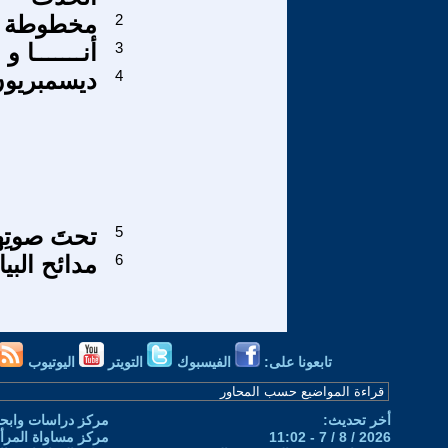
2
مخطوطة ل
3
أنـــــــا و
4
ديسمبريون
5
تحتَ صوتِه
6
مدائح البي
تابعونا على:
الفيسبوك
التويتر
اليوتيوب
أخر تحديث:
مركز دراسات وابحا
2026 / 8 / 7 - 11:02
مركز مساواة المرأ