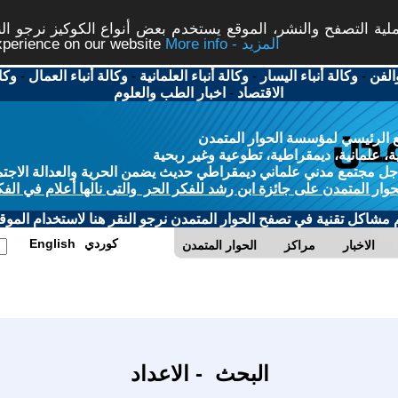
ة التصفح والنشر، الموقع يستخدم بعض أنواع الكوكيز نرجو النق
More info - المزيد
experience on our website
الفن
-
وكالة أنباء اليسار
-
وكالة أنباء العلمانية
-
وكالة أنباء العمال
-
وكا
الاقتصاد
-
اخبار الطب والعلوم
 الرئيسي لمؤسسة الحوار المتمدن
، علمانية، ديمقراطية، تطوعية وغير ربحية
ل مجتمع مدني علماني ديمقراطي حديث يضمن الحرية والعدالة الاجتم
حوار المتمدن على جائزة ابن رشد للفكر الحر والتى نالها أعلام في الفك
م مشاكل تقنية في تصفح الحوار المتمدن نرجو النقر هنا لاستخدام الموقع
كوردي
English
الاخبار
مراكز
الحوار المتمدن
البحث - الاعداد