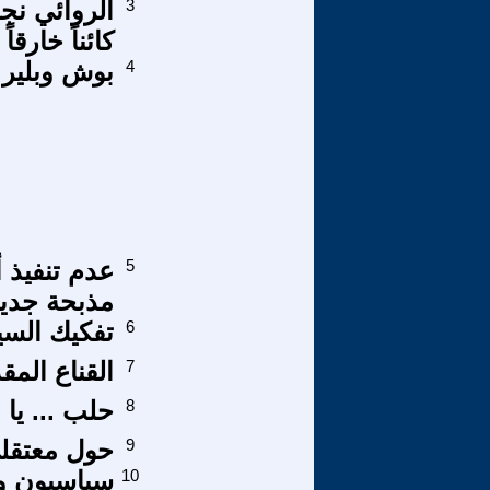
3
الروائي نج
كائناً خارق
4
بوش وبلير و
5
عدم تنفيذ أ
مذبحة جديدة
6
تفكيك السيا
7
القناع الم
8
حلب ... يا 
9
حول معتقلي
10
سياسيون و