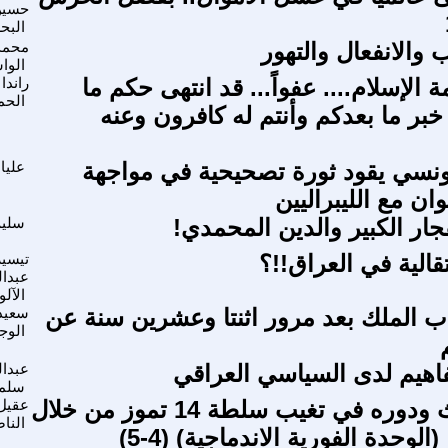
حسين
البح
والانفعال والتهور
محمد
الو
 يا أمة الإسلام.... عفواً... قد انتهى حكم ما
راندا
الح
خبر ما بعدكم وأنتم له كافرون وعنه
ونسي يقود ثورة تصحيحية في مواجهة
عليا
ان مع الليبراليين
جار الكبير والدين المحمدي!
سليم
تقالية في العراق!!؟
تيسير
عبدال
الآل
 الملك بعد مرور اثنتا وعشرين سنة عن
سعيد
الوج
هيم لدى السياسي العراقي
عبدال
سلم
حزب البعث ودوره في تغيب سلطة 14 تموز من خلال
عقيل
النا
لوحدة الفورية الاندماجية) (4-5)