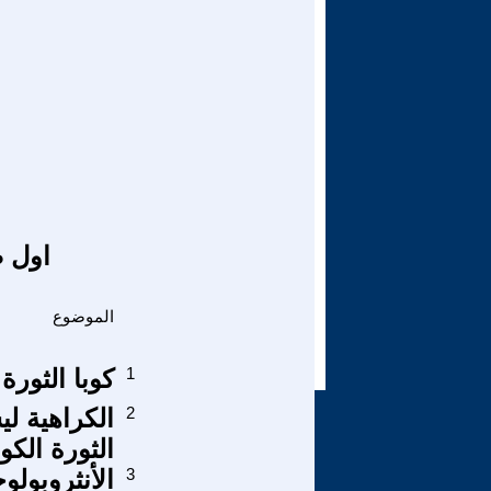
اول ص
الموضوع
1
كوبا الثورة
2
الكراهية ل
الثورة الك
3
الأنثروبولو