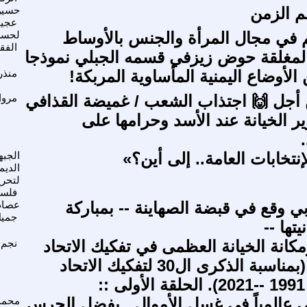
 الزمن
حسين
عجي
يم في مجال المرأة والجنس بالأوساط
لحسن
الفق
 المغلقة حوض زيزفي قسمه الجبلي نموذجا
لأوضاع اليمنية المأساوية المربكة!
منذر
أجل 🙌 اجتذاب الشعب / غميضة القذافي
مروا
رير الخيانة عند الأسد وحرامها على
إنتخابات العامة.. إلى أين؟»
الجبه
الديم
لتحري
فلس
بي وقع في قبضة الصهاينة -- بمباركة
عصام
جميل
يتها --
كانة الخيانة العظمى في تفكيك الاتحاد
نجم 
السوفيتي. (بمناسبة الذكرى ال30 لتفكيك الاتحاد
:
لى عالمياً في غسل الأموال.. بفضل الحرس
محمد