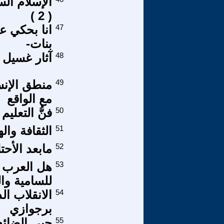
الإسلام الس
( 2 )
47
انا بحكي ع
بنات-
48
آثار غسيل ا
49
منطق الإنس
مع الواقع
50
فنُّ التعليم
51
الثقافة والهوية
52
مابعد الأحت
53
هل العرب 
للسامية وا
54
الانقلاب ا
برجوازي
55
حبي الضائع