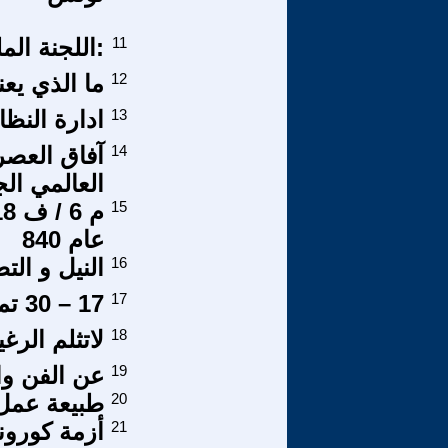
11
:اللجنة المل
12
ما الذي يعن
13
ادارة النظا
14
آفاق العصر 
العالمي الج
15
عام 840
16
النيل و الت
17
17 – 30 تموز الرئيس الصح في الزمن الخطأ
18
لاتثلم الر
19
عن الفن وال
20
طبيعة عمل 
21
أزمة كورون