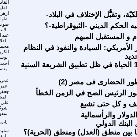
القاد
فطي
كيّة، وتقبُّل الإختلاف في البلاد-
ازهر 
طوال
يه الحكم الديني -الثيوقراطية-؟
صوت
الانت
م و المستقبل المبهم
عبد ا
الفلا
الأمريكي: السيادة والنفوذ في النظام
محمد
الكري
ديد
يوس
م 6 / ف 18 الحياة في ظل تطبيق الشريعة السنية
أحمد
منصو
طور الحضارى فى مصر (2)
عمرو 
عمر
جعفر
المظ
غيف و كل حتى تشبع
علي 
شوك
دولار والرأسمالية
سعود
البنك الدولي
ناجي
ا بين منطق (العدل) ومنطق (الحرية)؟
سليم
الرق