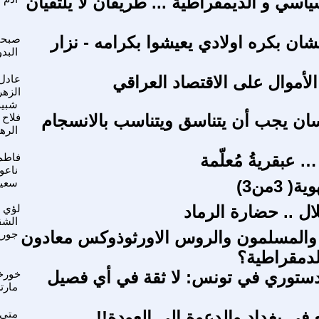
ياسي و الديمقراطية ... طريقان لا يلتقيان
شان بكره اولادي يعيشوا بكرامه - نزار
صبح
البد
لأموال على الاقتصاد العراقي
عادل
الزهر
شبي
ان يجب أن يتناسق ويتناسب بالانسجام
فلاح 
الره
 … عبقريةُ مُعلّمة
فاطم
ناعو
( 3من3)
سعيد
لال .. حضارة الرماد
لؤي
الشق
والمسلمون والروس الاورثوذوكس معادون
جورج
لدمقراطية؟
لدستوري في تونس: لا ثقة في أي فصيل
خورخ
مارت
 في بغداد والدعوة الى العودة!!
متي 