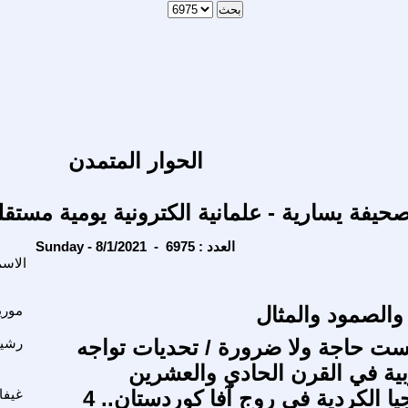
الحوار المتمدن
حيفة يسارية - علمانية الكترونية يومية مستقل
Sunday - 8/1/2021 - العدد : 6975
الاسم
 والصمود والمثال
موري
يست حاجة ولا ضرورة / تحديات تواجه
رشيد
وبية في القرن الحادي والعشرين
جيا الكردية في روج آفا كوردستان.. 4
غيفا