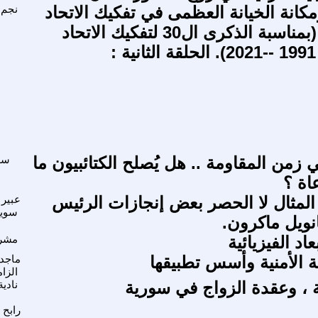
كانة الخيانة العظمى في تفكيك الاتحاد
نجم 
السوفيتي. (بمناسبة الذكرى ال30 لتفكيك الاتحاد
:
السياسة في زمن المقاومة .. ‏‎هل يُصلح الكتائبيون ما
سل
اة ؟
لمثال لا الحصر بعض إنجازات الرئيس
عبير
سوي
نويل ماكرون.
اد الفيزيائية
مشرق
ة الأمنية وأسس تطبيقها
ماجد 
الزا
 ، وعقدة الزواج في سورية
نادي
رابح 