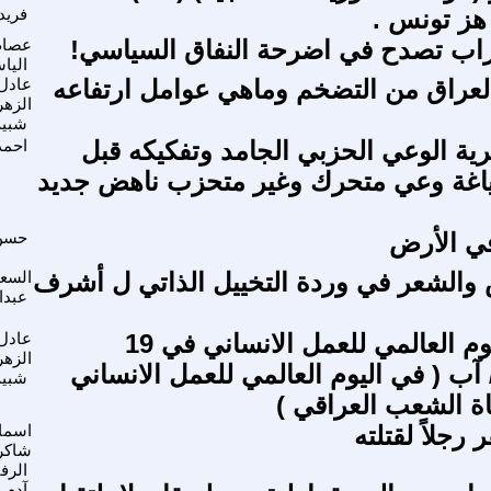
 هز تونس .
فريد
زاب تصدح في اضرحة النفاق السياسي!
عصام
اليا
لعراق من التضخم وماهي عوامل ارتفاعه
عادل
الزهر
شبي
ية الوعي الحزبي الجامد وتفكيكه قبل
احمد
اغة وعي متحرك وغير متحزب ناهض جديد
في الأرض
حسن
س والشعر في وردة التخييل الذاتي ل أشرف
السعي
عبدا
بمناسبة اليوم العالمي للعمل الانساني في 19
عادل
الزهر
 ( في اليوم العالمي للعمل الانساني
شبي
اة الشعب العراقي )
 رجلاً لقتلته
اسما
شاكر
الرف
آدم 