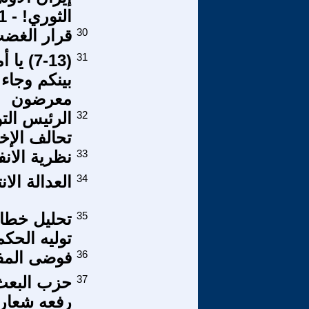
الثوري! - 1
30
قرار الغضب 
31
(7-13)
بينكم وجاء 
معرضون
32
الرئيس الت
تحالف الإخو
33
نظرية الانف
34
العدالة الان
35
تحليل خطاب
توليه الحكم
36
فوضى المفا
37
رفعه شعار (ا