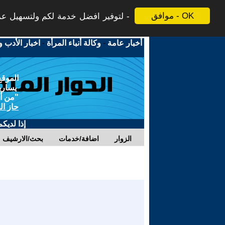
موافق - OK
لتوفير افضل خدمة لكم ولتسهيل عملي
أخبار عامة
-
وكالة أنباء المرأة
-
اخبار الأدب و
الموقع
يسارية
"من أج
حاز ال
إذا لديك
الزوار
اضافة/خدمات
بحث/الارشيف