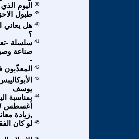
38
اليوم الذي
39
طبول الاح
40
هل يعاني ا
؟
41
سلسلة -تعر
صناعة وصي
-
42
المعذّبون 
43
الأبوكاليب
يوسف
44
أغسطس / آب
,زيادة معان
45
لو كان الفقر
46