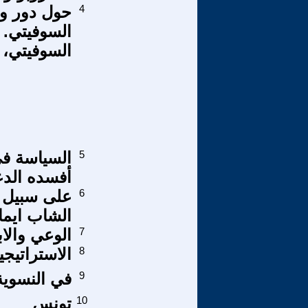
4
حول دور وم
السوفيتي، 1991 --2021). الحلقة الثانية 
5
أفسده الدع
6
على سبيل ا
الشاب ايما
7
الوعي والابع
8
الاستراتيجي
9
في النسوية
10
تونس