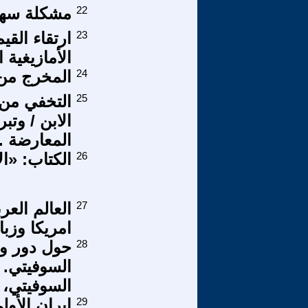
22
مشكلة سهم
23
ارتقاء الق
الأمازيغية
24
المخرج من ا
25
التخفي من 
الابن / وتب
المعارضة ..
26
الكتاب: «ال
27
العالم العر
امريكا وزبان
28
حول دور وم
السوفيتي، 1991 --2021). الحلقة الأولى :
29
إيران الأو