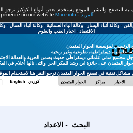
ة التصفح والنشر، الموقع يستخدم بعض أنواع الكوكيز نرجو النق
More info - المزيد
experience on our website
الفن
-
وكالة أنباء اليسار
-
وكالة أنباء العلمانية
-
وكالة أنباء العمال
-
وكا
الاقتصاد
-
اخبار الطب والعلوم
 الرئيسي لمؤسسة الحوار المتمدن
، علمانية، ديمقراطية، تطوعية وغير ربحية
ل مجتمع مدني علماني ديمقراطي حديث يضمن الحرية والعدالة الاجتم
حوار المتمدن على جائزة ابن رشد للفكر الحر والتى نالها أعلام في الفك
م مشاكل تقنية في تصفح الحوار المتمدن نرجو النقر هنا لاستخدام الموقع
كوردي
English
الاخبار
مراكز
الحوار المتمدن
البحث - الاعداد