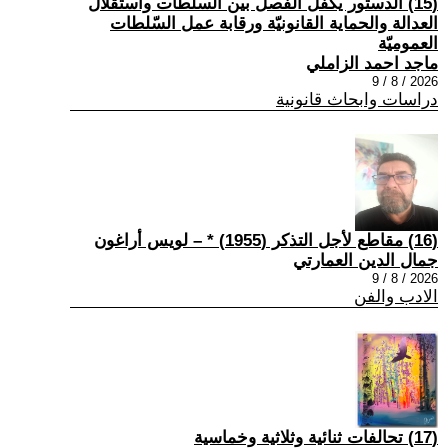
(15) الدستور يكفل الفصل بين السلطات واستقلال
العدالة والحماية القانونيّة ورقابة عمل السّلطات
العموميّة
ماجد احمد الزاملي
2026 / 8 / 9
دراسات وابحاث قانونية
(16) مقاطع لأجل التذكر (1955) * – لويس أراغون
جمال الدين العمارتي
2026 / 8 / 9
الادب والفن
(17) تحالفات ثنائية وثلاثية وخماسية