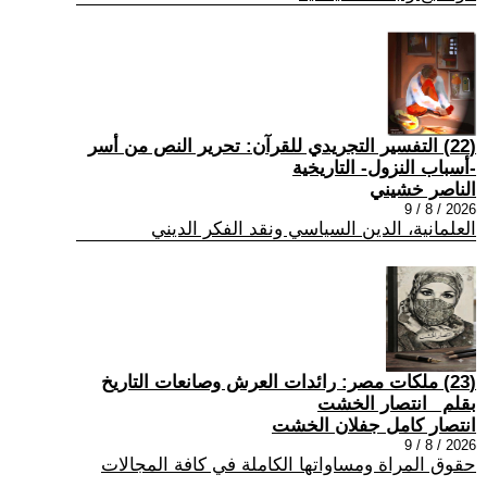
(22) التفسير التجريدي للقرآن: تحرير النص من أسر
-أسباب النزول- التاريخية
الناصر خشيني
2026 / 8 / 9
العلمانية، الدين السياسي ونقد الفكر الديني
(23) ملكات مصر: رائدات العرش وصانعات التاريخ
بقلم _انتصار الخشت
انتصار كامل جفلان الخشت
2026 / 8 / 9
حقوق المراة ومساواتها الكاملة في كافة المجالات