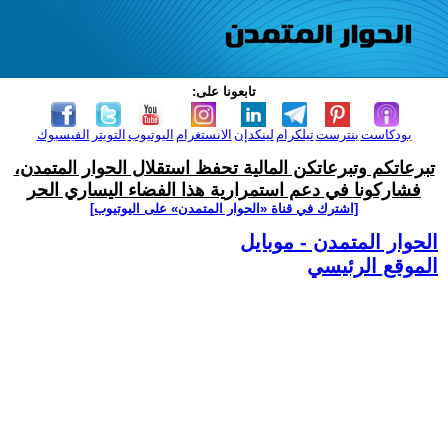
تابعونا على:
بودكاست
بنترست
تيلكرام
لينكدإن
الانستغرام
اليوتيوب
التويتر
الفيسبوك
تبرعاتكم وتبرعاتكن المالية تحفظ استقلال الحوار المتمدن،
فشاركونا في دعم استمرارية هذا الفضاء اليساري الحر
[اشترك في قناة ‫«الحوار المتمدن» على اليوتيوب]
الحوار المتمدن - موبايل
الموقع الرئيسي