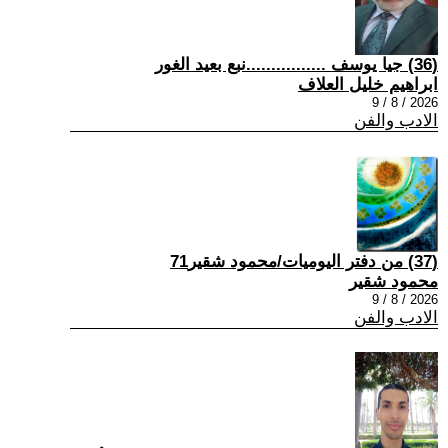
(36) جيا يوسف ................نبع بعيد الغور
ابراهيم خليل العلاف
2026 / 8 / 9
الادب والفن
(37) من دفتر اليوميات/محمود شقير71
محمود شقير
2026 / 8 / 9
الادب والفن