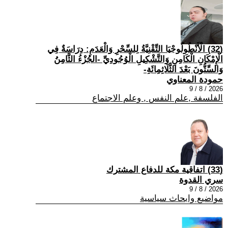
(32) الْأَنْطُولُوجْيَا التِّقْنِيَّةُ لِلسِّحْرِ وَالْعَدَمِ: دِرَاسَةٌ فِي
الْإِمْكَانِ الْكَامِنِ وَالتَّشْكِيلِ الْوُجُودِيِّ -الجُزْءُ الثَّامِنُ
وَالسِّتُّونَ بَعْدَ الثَّلَاثِمِائَةِ-
حمودة المعناوي
2026 / 8 / 9
الفلسفة ,علم النفس , وعلم الاجتماع
(33) اتفاقية مكة للدفاع المشترك
سري القدوة
2026 / 8 / 9
مواضيع وابحاث سياسية