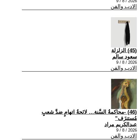
2026 / 8 / 9
الادب والفن
(45) الزلزلة
سعود سالم
2026 / 8 / 9
الادب والفن
(46) -محاكمةُ السَّنة… لائحةُ اتهامٍ ضدَّ شعبٍ
مُستنزَف”
عبدالكريم مراد
2026 / 8 / 9
الادب والفن