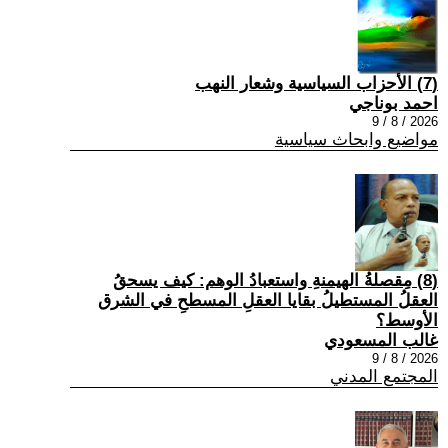
(7) الأحزاب السياسية وشعار النهب
احمد بوناجي
2026 / 8 / 9
مواضيع وابحاث سياسية
(8) مِقصلةُ الهيمنةِ واستعبادُ الوهم: كيف يسحقُ
العقلُ المستطيلُ بقايا العقلِ المسطحِ في الشرق
الأوسط؟
غالب المسعودي
2026 / 8 / 9
المجتمع المدني