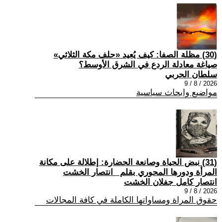
(30) مظلة الصفا: كيف يُعيد «حلف مكة الثلاثي»
صياغة معادلة الردع في الشرق الأوسط؟
سلطان الحربي
2026 / 8 / 9
مواضيع وابحاث سياسية
(31) نبض الحياة وصانعة الحضارة: إطلالة على مكانة
المرأة ودورها المحوري بقلم _انتصار الخشت
انتصار كامل جفلان الخشت
2026 / 8 / 9
حقوق المراة ومساواتها الكاملة في كافة المجالات