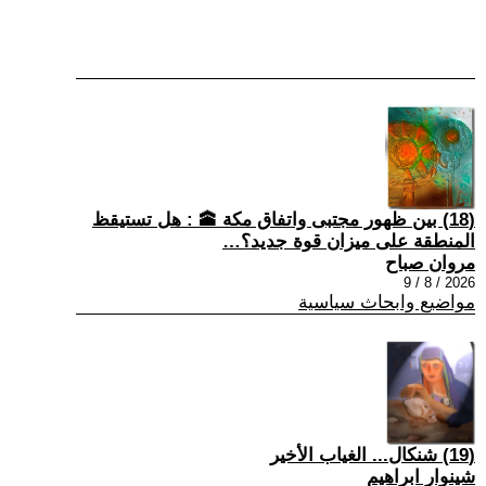
(18) بين ظهور مجتبى واتفاق مكة 🕋 : هل تستيقظ
المنطقة على ميزان قوة جديد؟…
مروان صباح
2026 / 8 / 9
مواضيع وابحاث سياسية
(19) شنكال... الغياب الأخير
شينوار ابراهيم