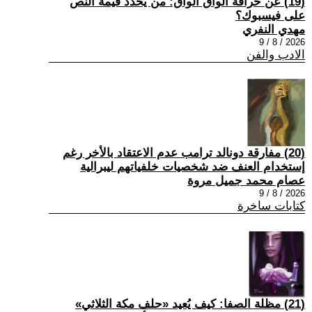
(19) عن خرافة الواق الواق: من يحدد قيمة النص
على فيسبوك؟
مهدي النفري
2026 / 8 / 9
الادب والفن
(20) مفارقة دونالد ترامب عدم الاعتقاد بالأخر رغم
إستخدام العنف ضد شخصيات خلفياتهم ليبرالية
عصام محمد جميل مروة
2026 / 8 / 9
كتابات ساخرة
(21) مظلة الصفا: كيف يُعيد «حلف مكة الثلاثي»