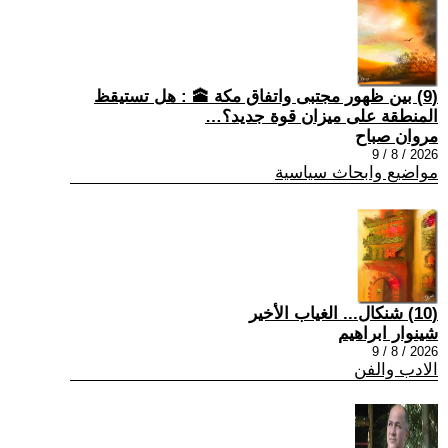
(9) بين ظهور مجتبى واتفاق مكة 🕋 : هل تستيقظ
المنطقة على ميزان قوة جديد؟…
مروان صباح
2026 / 8 / 9
مواضيع وابحاث سياسية
(10) شنكال... الغياب الأخير
شينوار ابراهيم
2026 / 8 / 9
الادب والفن