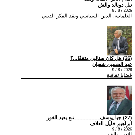
نيل دونالد والش
2026 / 8 / 9
العلمانية، الدين السياسي ونقد الفكر الديني
(26) هل كان ستالين مثقفًا...؟
عبد الحسين شعبان
2026 / 8 / 9
قضايا ثقافية
(27) جيا يوسف ................نبع بعيد الغور
ابراهيم خليل العلاف
2026 / 8 / 9
الادب والفن