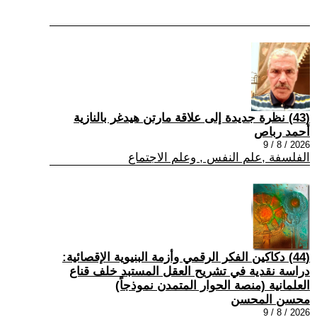
(43) نظرة جديدة إلى علاقة مارتن هيدغر بالنازية
أحمد رباص
2026 / 8 / 9
الفلسفة ,علم النفس , وعلم الاجتماع
(44) دكاكين الفكر الرقمي وأزمة البنيوية الإقصائية:
دراسة نقدية في تشريح العقل المستبد خلف قناع
العلمانية (منصة الحوار المتمدن نموذجاً)
محسن المحسن
2026 / 8 / 9