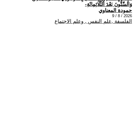
وَالسِّتُّونَ بَعْدَ الثَّلَاثِمِائَةِ-
حمودة المعناوي
2026 / 8 / 9
الفلسفة ,علم النفس , وعلم الاجتماع