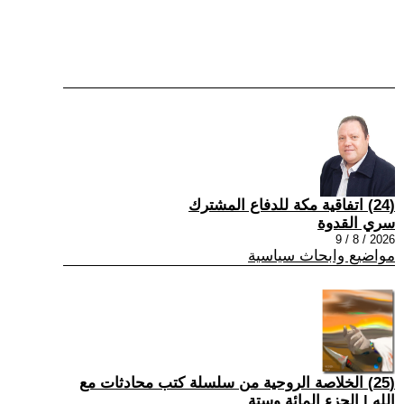
(24) اتفاقية مكة للدفاع المشترك
سري القدوة
2026 / 8 / 9
مواضيع وابحاث سياسية
(25) الخلاصة الروحية من سلسلة كتب محادثات مع
الله | الجزء المائة وستة