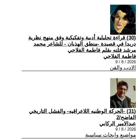
(30) قراءة تحليلية أدبية وتفكيكية وفق منهج نظرية
دريدا في قصيدة -منطق الهذيان - للشاعر محمد
مرشد فلنه بقلم فاطمة الفلاحي
فاطمة الفلاحي
2026 / 8 / 9
الادب والفن
(31) -الحركة الوطنيه اللاعراقيه- والفشل التاريخي
الفاضح/2
عبدالامير الركابي
2026 / 8 / 9
مواضيع وابحاث سياسية