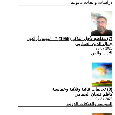
دراسات وابحاث قانونية
(7) مقاطع لأجل التذكر (1955) * – لويس أراغون
جمال الدين العمارتي
2026 / 8 / 9
الادب والفن
(8) تحالفات ثنائية وثلاثية وخماسية
كاظم فنجان الحمامي
2026 / 8 / 9
السياسة والعلاقات الدولية