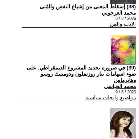
(38) إسقاط المعنى من إشباع النفس والمُنى
محمد العرجوني
2026 / 8 / 9
الادب والفن
(39) في ضرورة تجديد المشروع الديمقراطي: على
ضوء اسهامات بيار روزنفلون ودومينيك روسو
وهابرماس
محمد الحباسي
2026 / 8 / 9
مواضيع وابحاث سياسية