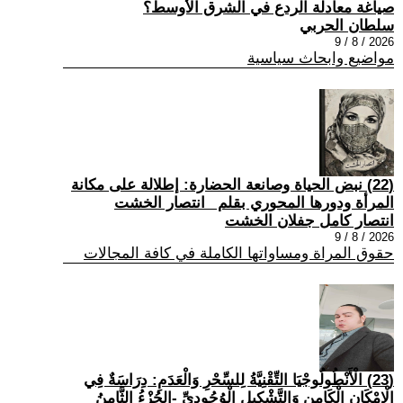
صياغة معادلة الردع في الشرق الأوسط؟
سلطان الحربي
2026 / 8 / 9
مواضيع وابحاث سياسية
(22) نبض الحياة وصانعة الحضارة: إطلالة على مكانة
المرأة ودورها المحوري بقلم _انتصار الخشت
انتصار كامل جفلان الخشت
2026 / 8 / 9
حقوق المراة ومساواتها الكاملة في كافة المجالات
(23) الْأَنْطُولُوجْيَا التِّقْنِيَّةُ لِلسِّحْرِ وَالْعَدَمِ: دِرَاسَةٌ فِي
الْإِمْكَانِ الْكَامِنِ وَالتَّشْكِيلِ الْوُجُودِيِّ -الجُزْءُ الثَّامِنُ