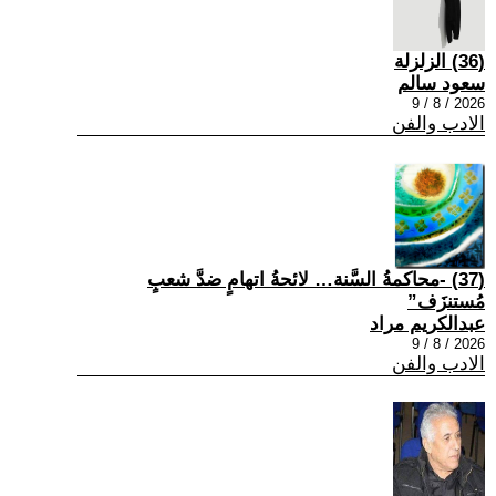
(36) الزلزلة
سعود سالم
2026 / 8 / 9
الادب والفن
(37) -محاكمةُ السَّنة… لائحةُ اتهامٍ ضدَّ شعبٍ
مُستنزَف”
عبدالكريم مراد
2026 / 8 / 9
الادب والفن