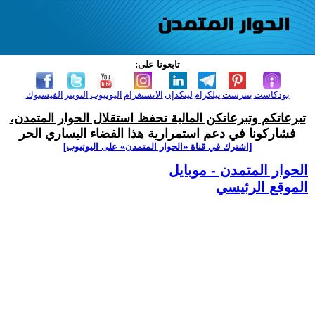
تابعونا على:
بودكاست
بنترست
تيلكرام
لينكدإن
الانستغرام
اليوتيوب
التويتر
الفيسبوك
تبرعاتكم وتبرعاتكن المالية تحفظ استقلال الحوار المتمدن،
فشاركونا في دعم استمرارية هذا الفضاء اليساري الحر
[اشترك في قناة ‫«الحوار المتمدن» على اليوتيوب]
الحوار المتمدن - موبايل
الموقع الرئيسي