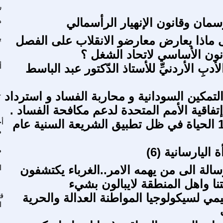
ر
مان وقانون الإنهيار الرأسمالي
ه
ماذا يعارض معارضو الانقلاب على الفصل
ب
أدبِ الأردنيِّ للأستاذ الدّكتور عبد الباسط
أ
التمكين السودانية و محاربة الفساد و استرداد
ع
إتفاقية الأمم المتحدة لدعم مكافحة الفساد .
م 3 / ف 15 الحياة في ظل تطبيق الشريعة السنية عام
أ
م
 اليارسانية (6)
م
سالة الى من يهمه الامر..الغرباء يكتشفون
ا
فتنا واهل المنطقة لايبالون بشيء
يمي لسيكولوجيا المواطنة العدالة والحرية
ق
ا