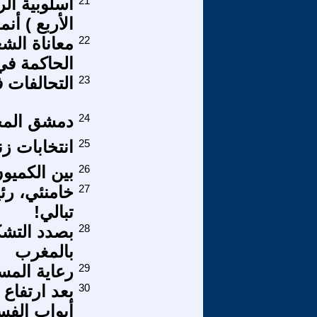
21
أسلوبية الر
الأربع ) أنم
22
معاناة الش
الحاكمة في
23
التحالفات 
24
دمشق المح
25
انتخابات زن
26
بين الكميو
27
خامنئي، رئ
تبالي!
28
بصدد التشك
بالمغرب
29
رعاية المس
30
بعد ارتفاع 
أبواب الفس