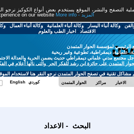
ة التصفح والنشر، الموقع يستخدم بعض أنواع الكوكيز نرجو النق
More info - المزيد
experience on our website
الفن
-
وكالة أنباء اليسار
-
وكالة أنباء العلمانية
-
وكالة أنباء العمال
-
وكا
الاقتصاد
-
اخبار الطب والعلوم
 الرئيسي لمؤسسة الحوار المتمدن
، علمانية، ديمقراطية، تطوعية وغير ربحية
ل مجتمع مدني علماني ديمقراطي حديث يضمن الحرية والعدالة الاجتم
حوار المتمدن على جائزة ابن رشد للفكر الحر والتى نالها أعلام في الفك
م مشاكل تقنية في تصفح الحوار المتمدن نرجو النقر هنا لاستخدام الموقع
كوردي
English
الاخبار
مراكز
الحوار المتمدن
البحث - الاعداد