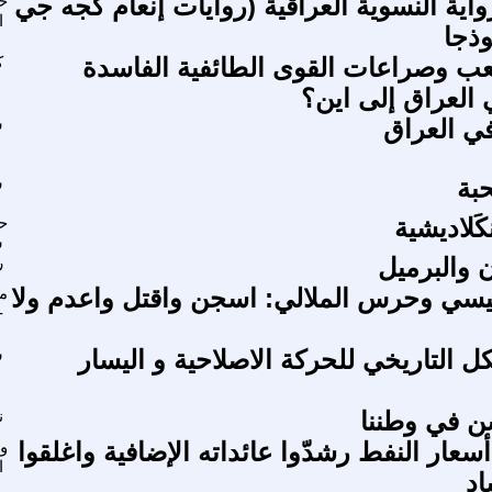
واية النسوية العراقية (روايات إنعام كجه جي
ح
ا
وذجا
عب وصراعات القوى الطائفية الفاسدة
ك
 العراق إلى اين؟
في العراق
ش
بة
ش
كَلاديشية
ح
س
ن والبرميل
ر
يسي وحرس الملالي: اسجن واقتل واعدم ولا
م
-
ل التاريخي للحركة الاصلاحية و اليسار
ش
ن في وطننا
ن
أسعار النفط رشدّوا عائداته الإضافية واغلقوا
ول
ا
اد