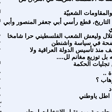
ش
المقاومات الشعبيّة
آ
التاريخ، قطع رأسي أبي جعفر المنصور وأبي
ا
ي
تلال وليعش الشعب الفلسطيني حرا شامخا
س
ضحة في سياسة واشنطن
ج
ف منذ تأسيس الدولة العراقية ولا
خ
بل توزيع مغانم لل....
تجليات الحكمة
ا
 ..
م
رهاب ؟
ح
د
ش
 اطل ياوطني
ش
ن
ج
محاصصة ومستقبل الانتخابات لمجلس
م