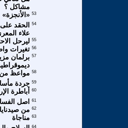
مشاكل ؟
53
«الأنجزة» و
54
الحقد على 
علاء المعر
55
ليرحل الاح
56
تغيرات وا
57
برلمان مزي
ديموقراطيه 
58
مواعظ من 
59
جردة مأساة
60
أباطرة الإ
61
اصل الفسا
62
من صيدنايا
63
مناجاة
64
السلاح وال