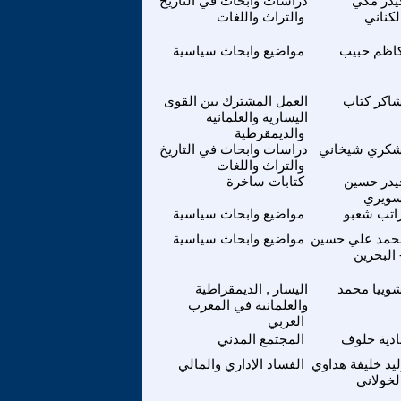
يدر مكي
دراسات وابحاث في التاريخ
لكناني
والتراث واللغات
اظم حبيب
مواضيع وابحاث سياسية
اكر كتاب
العمل المشترك بين القوى
اليسارية والعلمانية
والديمقرطية
كري شيخاني
دراسات وابحاث في التاريخ
والتراث واللغات
يدر حسين
كتابات ساخرة
ويري
اتب شعبو
مواضيع وابحاث سياسية
حمد علي حسين
مواضيع وابحاث سياسية
 البحرين
وييا محمد
اليسار , الديمقراطية
والعلمانية في المغرب
العربي
ادية خلوف
المجتمع المدني
يد خليفة هداوي
الفساد الإداري والمالي
لخولاني