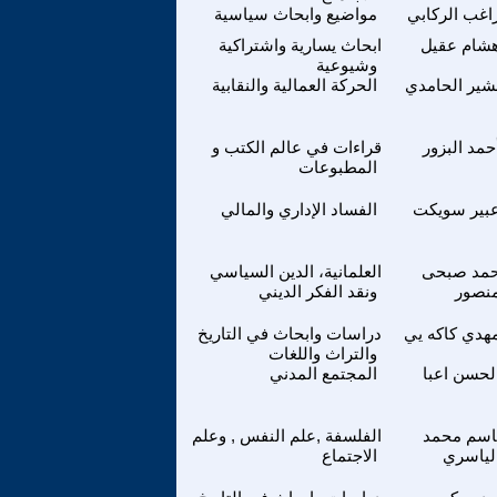
اغب الركابي
مواضيع وابحاث سياسية
شام عقيل
ابحاث يسارية واشتراكية
وشيوعية
شير الحامدي
الحركة العمالية والنقابية
حمد البزور
قراءات في عالم الكتب و
المطبوعات
بير سويكت
الفساد الإداري والمالي
حمد صبحى
العلمانية، الدين السياسي
نصور
ونقد الفكر الديني
هدي كاكه يي
دراسات وابحاث في التاريخ
والتراث واللغات
لحسن اعبا
المجتمع المدني
اسم محمد
الفلسفة ,علم النفس , وعلم
لياسري
الاجتماع