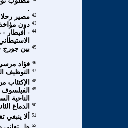
مطلوب توضي
.
42
مصير رحلا
43
دون مؤاخذ
44
- أفيطار -
الاستيطاني
45
بين جورج ح
46
فؤاد مرسي 
47
التوظيف ال
48
الإكتئاب م
49
الفيلسوف أ
الناحية ال
50
الدماغ الث
51
ألا ينبغي ت
52
هل تعاني ص