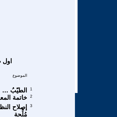
اول ص
الموضوع
1
الطيّبُ … 
2
خاتمة المعار
3
إصلاح النظ
مُلِّحة