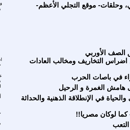
، وحلقات- موقع التجلي الأعظم-
ف
ش
 الصف الأوربي
ن اضراس التخاريف ومخالب العادات
ا
ح
ُرّاء في باصات الحرب
ع
س
 هامش الغمرة و الرحيل
ا
والحياة في الإنطلاقة الذهنية والحداثة
أ
 كما لوكان مصريا!!
ح
التعب
س