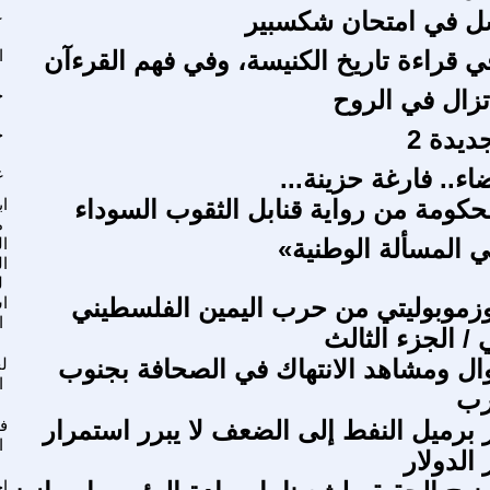
شل في امتحان شكسبير
ع
 قراءة تاريخ الكنيسة، وفي فهم القرءآن
ا
 تزال في الروح
ح
ديدة 2
ح
ضاء.. فارغة حزينة...
غ
لحكومة من رواية قنابل الثقوب السوداء
اب
م
ي المسألة الوطنية»
ال
ال
ل
زموبوليتي من حرب اليمين الفلسطيني
ا
ا
 / الجزء الثالث
ال ومشاهد الانتهاك في الصحافة بجنوب
ل
ا
رب
 برميل النفط إلى الضعف لا يبرر استمرار
فل
ا
الدولار
ا