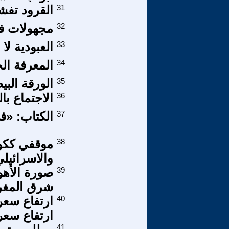
31
القرود تف
32
مجهولات في
33
العبودية لا
34
المعرفة الج
35
الورقة البي
36
الاجتماع با
37
الكتاب: «ف
38
موقفي ككو
والاسرائيلي
39
صورة الأهو
شرق المغ
40
ارتفاع سعر
ارتفاع سعر 
41