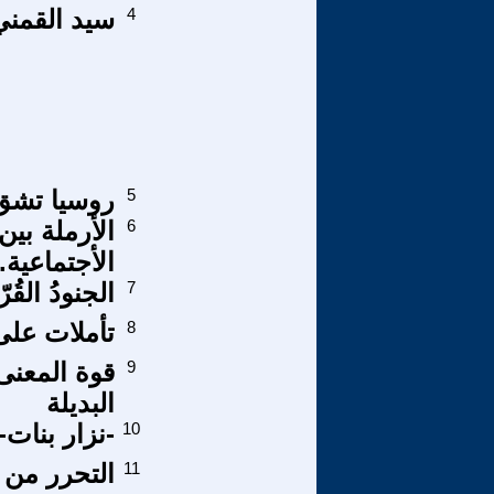
4
سيد القمني
5
روسيا تشق
6
الأرملة بي
الأجتماعية.
7
الجنودُ الق
8
تأملات على
9
قوة المعنى 
البديلة
10
-نزار بنات-
11
التحرر من 