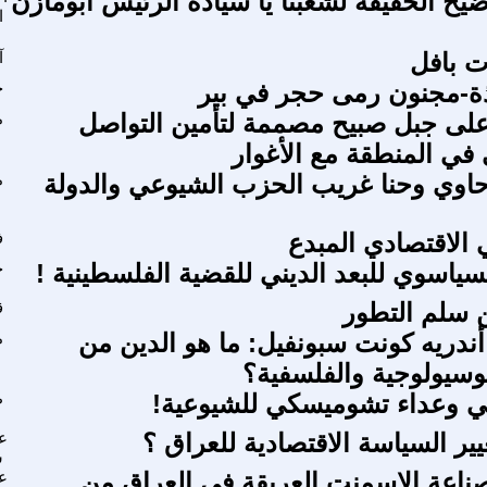
ح الحقيقه لشعبنا يا سيادة الرئيس ابومازن
ا
ت بافل
آ
ة-مجنون رمى حجر في بير
ج
 على جبل صبيح مصممة لتأمين التواصل
م
 في المنطقة مع الأغوار
اوي وحنا غريب الحزب الشيوعي والدولة
م
الاقتصادي المبدع
ف
سياسوي للبعد الديني للقضية الفلسطينية !
ح
ن سلم التطور
ق
ندريه كونت سبونفيل: ما هو الدين من
م
سوسيولوجية والفلسفية؟
اني وعداء تشوميسكي للشيوعية!
ط
غيير السياسة الاقتصادية للعراق ؟
عا
ش
ناعة الاسمنت العريقة في العراق من
عا