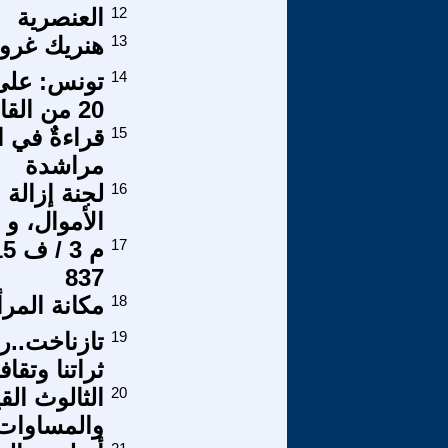
12
العنصرية
13
هنريك غروس
14
تونس: على 
20 من القانون الأساسي لاتحاد الشغل ؟
15
قراءةٌ في ال
مراشدة
16
لجنة إزالة 
الأموال، و 
17
837
18
مكانة المرأة
19
تازناخت..ر
ثراتنا وتقا
20
الثالوث الق
والمساوات