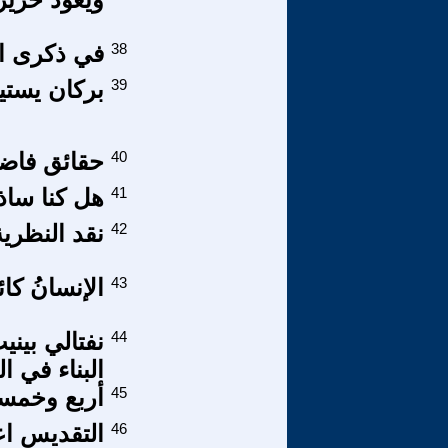
38
في ذكرى ا
39
بركان يستيقظ 
40
حقائق فاضح
41
هل كنا ساذجين؟ ال
42
نقد النظرية ا
43
الإنسانُ كائ
44
نفتالي بين
البناء في 
45
أربع وخمسو
46
التقديس اع