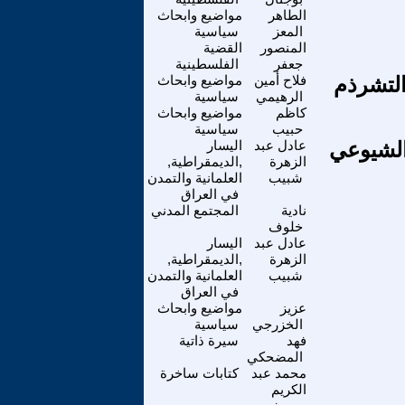
الطاهر
مواضيع وابحاث
المعز
سياسية
المنصور
القضية
جعفر
الفلسطينية
التشرذم
فلاح أمين
مواضيع وابحاث
الرهيمي
سياسية
كاظم
مواضيع وابحاث
حبيب
سياسية
الشيوعي
عادل عبد
اليسار
الزهرة
,الديمقراطية,
شبيب
العلمانية والتمدن
في العراق
نادية
المجتمع المدني
خلوف
عادل عبد
اليسار
الزهرة
,الديمقراطية,
شبيب
العلمانية والتمدن
في العراق
عزيز
مواضيع وابحاث
الخزرجي
سياسية
فهد
سيرة ذاتية
المضحكي
محمد عبد
كتابات ساخرة
الكريم