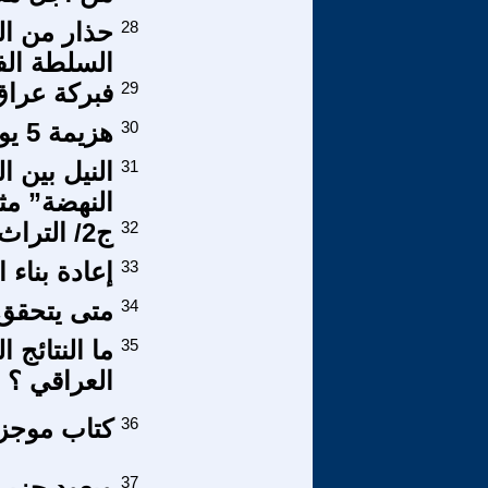
28
حذار من ال
السلطة الف
29
فبركة عراق 
30
هزيمة 5 يونيو 1967 نتيجه منطقيه
31
النيل بين ا
النهضة” مثال
32
ج2/ التراث الصيني القديم والحضور العربي فيه
33
إعادة بناء
34
متى يتحقق أ
35
ما النتائج
العراقي ؟
36
كتاب موجز 
37
ويعود حزير