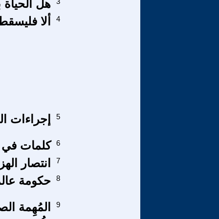
3
هل الحياة 
4
ألا فليسقط 
5
إجراءات ال
6
كلمات في ت
7
انتصار الهز
8
حكومة عالم
9
المُهِمة الص