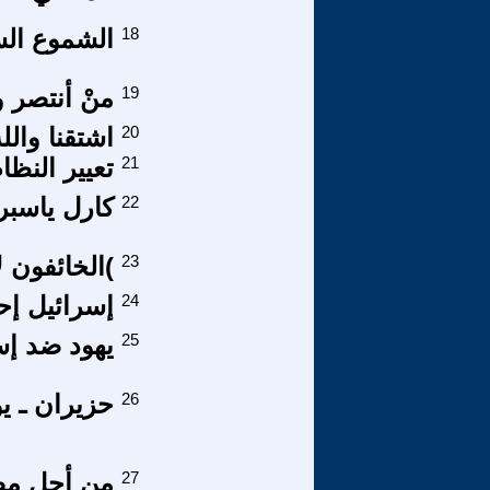
18
الشموع الس
19
منْ أنتصر 
20
اشتقنا والل
21
تعيير النظ
22
كارل ياسبرز
23
)الخائفون ل
24
إسرائيل إح
25
يهود ضد إسر
26
حزيران ـ يون
27
من أجل مضم