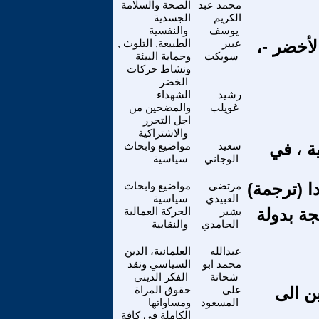
محمد عبد
الصحة والسلامة
الكريم
الجسدية
يوسف
والنفسية
لأخضر -،
عبير
الطبيعة, التلوث ,
سويكت
وحماية البيئة
ونشاط حركات
الخضر
رشيد
الشهداء
غويلب
والمضحين من
اجل التحرر
والاشتراكية
ية ، في
سعيد
مواضيع وابحاث
الوجاني
سياسية
دا (ترجمة)
مرتضى
مواضيع وابحاث
العبيدي
سياسية
جة بدولة
بشير
الحركة العمالية
الحامدي
والنقابية
عبدالله
العلمانية، الدين
محمد ابو
السياسي ونقد
شحاتة
الفكر الديني
ن الى
علي
حقوق المراة
المسعود
ومساواتها
الكاملة في كافة