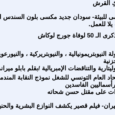
كِ القرش
لمى للبيئة- سودان جديد مكسى بلون السندس ا
يلا للعمل.
لوفاة جورج لوكاش
 النيوبتريمونيالية ، والنيوبتريركية ، والنيورعو
زنية
ليتارية والتناقضات الإمبريالية /بقلم بابلو ميران
اد العام التونسي للشغل نموذج النقابة المندم
رأسماليين الفاسدين
ات على مقتل حسن شحاته
جيران- فيلم قصير يكشف النوازع البشرية والحني