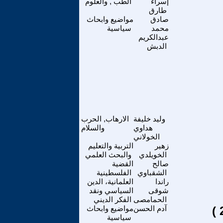
إسراء
الطب , والعلوم
طارق
صادق
مواضيع وابحاث
محمد
سياسية
عبدالكريم
الدبش
وليد خليفة
الارهاب, الحرب
هداوي
والسلام
الخولاني
زهير
التربية والتعليم
الخويلدي
والبحث العلمي
صالح
القضية
الشقباوي
الفلسطينية
راندا
العلمانية، الدين
شوقى
السياسي ونقد
الحمامصى
الفكر الديني
آدم الحسن
مواضيع وابحاث
سياسية