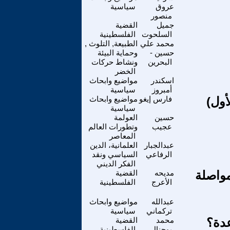
عروق
سياسية
منصور
جميل
القضية
السلحوت
الفلسطينية
محمد علي
الطبيعة, التلوث ,
حسين -
وحماية البيئة
البحرين
ونشاط حركات
الخضر
اسكندر
مواضيع وابحاث
أمبروز
سياسية
فارس إيغو
مواضيع وابحاث
سياسية
حسين
العولمة
عجيب
وتطورات العالم
المعاصر
عبدالجبار
العلمانية، الدين
الرفاعي
السياسي ونقد
الفكر الديني
مواصلة
مديحه
القضية
الأعرج
الفلسطينية
عبدالله
مواضيع وابحاث
تركماني
سياسية
عدة؟
محمد
القضية
بوجنال
الفلسطينية