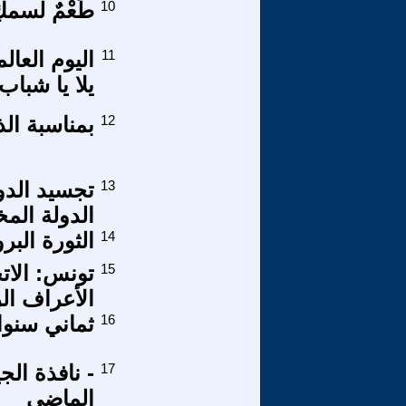
10
طُعْمٌ لسم
11
اليوم العا
يلا يا شباب 
12
بمناسبة الذكرى الـ 50 
13
تجسيد الدولة
الدولة المخ
14
الثورة البرو
15
تونس: الاتح
الأعراف ال
16
ثماني سنو
17
- نافذة ال
الماضي