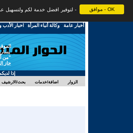
موافق - OK
لتوفير افضل خدمة لكم ولتسهيل عملي
أخبار عامة
-
وكالة أنباء المرأة
-
اخبار الأدب و
الموقع
يسارية
"من أج
حاز ال
إذا لديك
الزوار
اضافة/خدمات
بحث/الارشيف