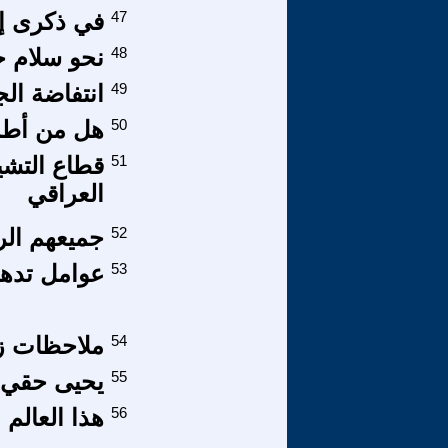
47
في ذكرى إح
48
نحو سلام ج
49
انتفاضة ال
50
هل من أطماع
51
قطاع التشي
العراقي
52
جميعهم ال
53
عوامل تدهو
54
ملاحظات زا
55
يحيى حقي 
56
هذا العالم