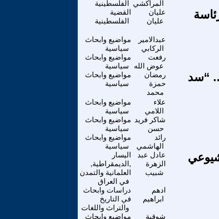
المراكشي
الفلسطينية
ئاسة
عليان
القضية
عليان
الفلسطينية
عبدالامير
مواضيع وابحاث
الركابي
سياسية
رفعت
مواضيع وابحاث
عوض الله
سياسية
.. “سد
رمضان
مواضيع وابحاث
حمزة
سياسية
محمد
علاء
مواضيع وابحاث
اللامي
سياسية
شاكر فريد
مواضيع وابحاث
حسن
سياسية
رائد
مواضيع وابحاث
الهاشمي
سياسية
شيوعي
عادل عبد
اليسار
الزهرة
,الديمقراطية,
شبيب
العلمانية والتمدن
في العراق
ادهم
دراسات وابحاث
ابراهيم
في التاريخ
والتراث واللغات
شوقية
مواضيع وابحاث