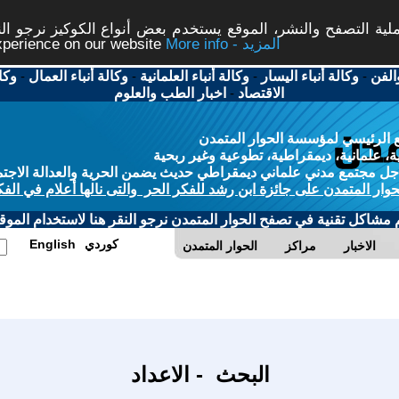
ة التصفح والنشر، الموقع يستخدم بعض أنواع الكوكيز نرجو النق
More info - المزيد
experience on our website
الفن
-
وكالة أنباء اليسار
-
وكالة أنباء العلمانية
-
وكالة أنباء العمال
-
وكا
الاقتصاد
-
اخبار الطب والعلوم
 الرئيسي لمؤسسة الحوار المتمدن
، علمانية، ديمقراطية، تطوعية وغير ربحية
ل مجتمع مدني علماني ديمقراطي حديث يضمن الحرية والعدالة الاجتم
حوار المتمدن على جائزة ابن رشد للفكر الحر والتى نالها أعلام في الفك
م مشاكل تقنية في تصفح الحوار المتمدن نرجو النقر هنا لاستخدام الموقع
كوردي
English
الاخبار
مراكز
الحوار المتمدن
البحث - الاعداد