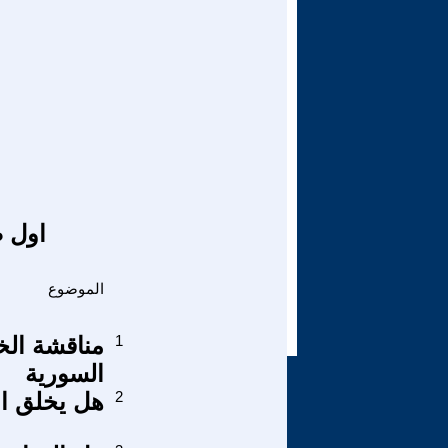
اول ص
الموضوع
1
مناقشة الخي
السورية
2
هل يخلق ال