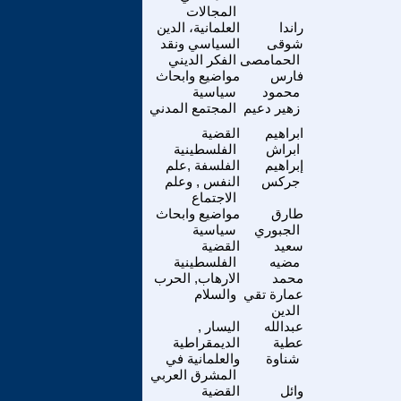
المجالات
راندا
العلمانية، الدين
شوقى
السياسي ونقد
الحمامصى
الفكر الديني
فارس
مواضيع وابحاث
محمود
سياسية
زهير دعيم
المجتمع المدني
ابراهيم
القضية
ابراش
الفلسطينية
إبراهيم
الفلسفة ,علم
جركس
النفس , وعلم
الاجتماع
طارق
مواضيع وابحاث
الجبوري
سياسية
سعيد
القضية
مضيه
الفلسطينية
محمد
الارهاب, الحرب
عمارة تقي
والسلام
الدين
عبدالله
اليسار ,
عطية
الديمقراطية
شناوة
والعلمانية في
المشرق العربي
وائل
القضية