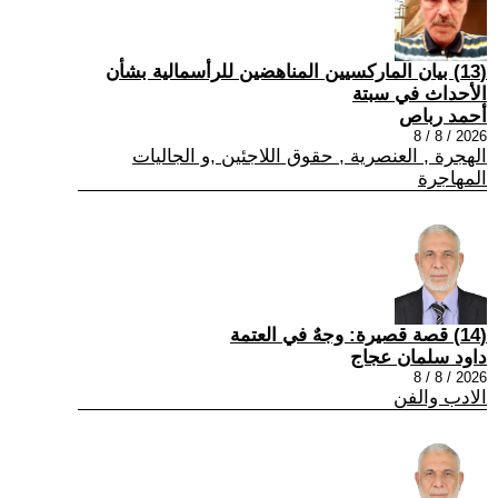
(13) بيان الماركسيين المناهضين للرأسمالية بشأن
الأحداث في سبتة
أحمد رباص
2026 / 8 / 8
الهجرة , العنصرية , حقوق اللاجئين ,و الجاليات
المهاجرة
(14) قصة قصيرة: وجهٌ في العتمة
داود سلمان عجاج
2026 / 8 / 8
الادب والفن