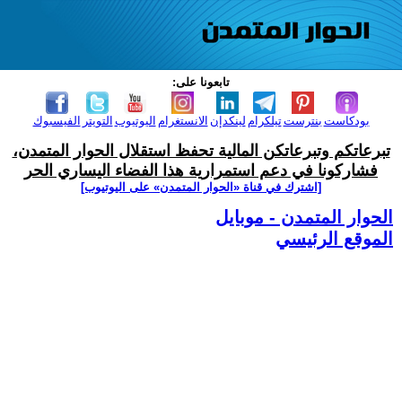
تابعونا على:
بودكاست
بنترست
تيلكرام
لينكدإن
الانستغرام
اليوتيوب
التويتر
الفيسبوك
تبرعاتكم وتبرعاتكن المالية تحفظ استقلال الحوار المتمدن،
فشاركونا في دعم استمرارية هذا الفضاء اليساري الحر
[اشترك في قناة ‫«الحوار المتمدن» على اليوتيوب]
الحوار المتمدن - موبايل
الموقع الرئيسي