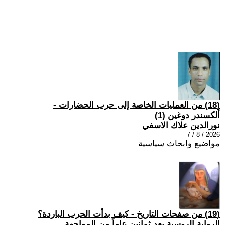
(18) من العمليات الخاصة إلى حرب الحضارات -
ألكسندر دوغين (1)
نورالدين علاك الاسفي
2026 / 8 / 7
مواضيع وابحاث سياسية
(19) من صفحات التاريخ - كيف بدأت الحرب الباردة؟
الرواية الروسية بعد ثمانين عاماً من المواجهة