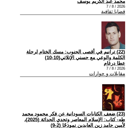
محمد عبد الكريم يوسف
2026 / 8 / 7
قضايا ثقافية
(22) ترانيم في أقصى الجنوب: مسك الختام لرحلة
الكلمة والوعي مع حسني الإتلاتي(10-10)
عطا درغام
2026 / 8 / 7
مقابلات و حوارات
(23) ضعف الكتابات السودانية عن فكر محمود محمد
طه- كتاب: الإسلام المعاصر وتحدي الحداثة (2025)،
لأمين حامد زين العابدين نموذجًا (2-9)