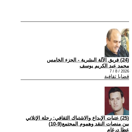
(24) فريق الآلة البشرية - الجزء الخامس
محمد عبد الكريم يوسف
2026 / 8 / 7
قضايا ثقافية
(25) عتبات الإبداع والاشتباك الثقافي: رحلة الإتلاتي
بين منصات النقد وهموم المجتمع(9-10)
عطا درغام