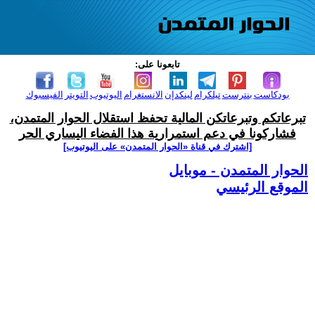
تابعونا على:
بودكاست
بنترست
تيلكرام
لينكدإن
الانستغرام
اليوتيوب
التويتر
الفيسبوك
تبرعاتكم وتبرعاتكن المالية تحفظ استقلال الحوار المتمدن،
فشاركونا في دعم استمرارية هذا الفضاء اليساري الحر
[اشترك في قناة ‫«الحوار المتمدن» على اليوتيوب]
الحوار المتمدن - موبايل
الموقع الرئيسي