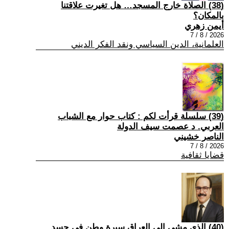
(38) الصلاة خارج المسجد… هل تغيرت علاقتنا
بالمكان؟
أيمن زهري
2026 / 8 / 7
العلمانية، الدين السياسي ونقد الفكر الديني
(39) سلسلة قرأت لكم : كتاب حوار مع الشباب
العربي. د عصمت سيف الدولة
الناصر خشيني
2026 / 8 / 7
قضايا ثقافية
(40) الذي مشى إلى العراق سيرة وطن في جسد