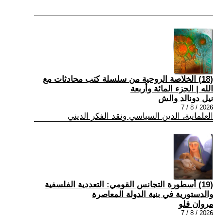
(18) الخلاصة الروحية من سلسلة كتب محادثات مع
الله | الجزء المائة وأربعة
نيل دونالد والش
2026 / 8 / 7
العلمانية، الدين السياسي ونقد الفكر الديني
(19) أسطورة التجانس القومي: التعددية الفلسفية
والدستورية في بنية الدولة المعاصرة
مروان فلو
2026 / 8 / 7