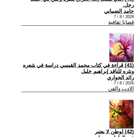
رجل.
حامد الضبياني
2026 / 8 / 7
قضايا ثقافية
(41) قراءة في كتاب محمد القيسي دراسة في شعره
ونثره للناقد إبراهيم خليل
رائد الحواري
2026 / 8 / 7
الادب والفن
(42) لوطن لا يعتبر