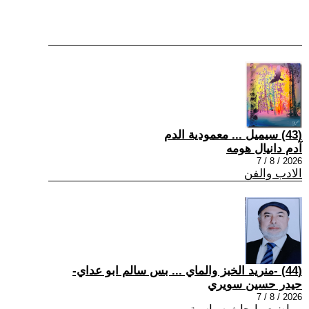
(43) سيميل ... معمودية الدم
آدم دانيال هومه
2026 / 8 / 7
الادب والفن
(44) -منريد الخبز والماي ... بس سالم ابو عداي-
حيدر حسين سويري
2026 / 8 / 7