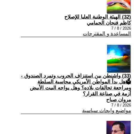
(32) الهيئة الوطنية العليا للإصلاح
كاظم فنجان الحمامي
2026 / 8 / 7
المساعدة و المقترحات
(33) واشنطن بين استنزاف الحروب وتمرد الصندوق -
🗳هل بدأ المواطن الأمريكي محاسبة السلطة
ومراجعة تحالفات بلاده؟ وهل يواجه البيت الأبيض
أزمة في صناعة القرار؟
مروان صباح
2026 / 8 / 7
مواضيع وابحاث سياسية