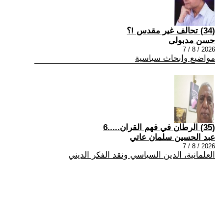
(34) تحالف غير مقدس !؟
حسن مدبولى
2026 / 8 / 7
مواضيع وابحاث سياسية
(35) الرطان في فهم القران.....6
عبد الحسين سلمان عاتي
2026 / 8 / 7
العلمانية، الدين السياسي ونقد الفكر الديني