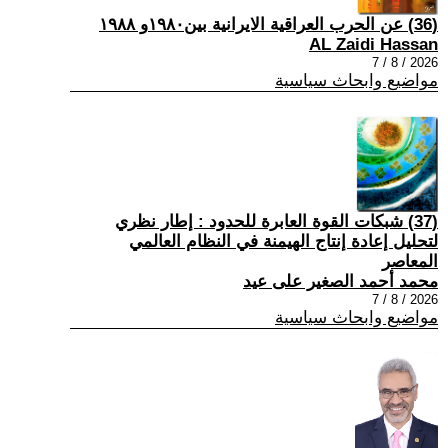
(36) عن الحرب العراقية الايرانية بين١٩٨٠و ١٩٨٨
AL Zaidi Hassan
2026 / 8 / 7
مواضيع وابحاث سياسية
(37) شبكات القوة العابرة للحدود : إطار نظري
لتحليل إعادة إنتاج الهيمنة في النظام العالمي
المعاصر
محمد أحمد الصغير على عيد
2026 / 8 / 7
مواضيع وابحاث سياسية