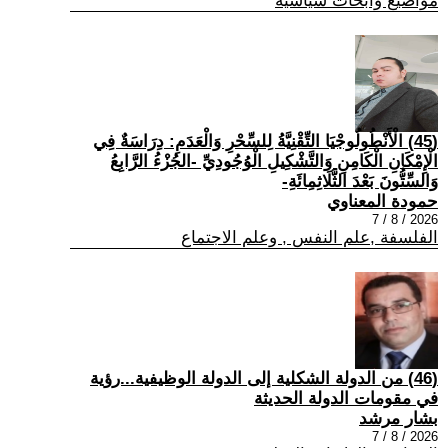
مواضيع وابحاث سياسية
(45) الْأَنْطُولُوجْيَا التِّقْنِيَّةُ لِلسِّحْرِ وَالْعَدَمِ: دِرَاسَةٌ فِي
الْإِمْكَانِ الْكَامِنِ وَالتَّشْكِيلِ الْوُجُودِيِّ -الجُزْءُ الرَّابِعُ
وَالسِّتُّونَ بَعْدَ الثَّلَاثِمِائَةِ-
حمودة المعناوي
2026 / 8 / 7
الفلسفة ,علم النفس , وعلم الاجتماع
(46) من الدولة الشكلية إلى الدولة الوظيفية...رؤية
في مقومات الدولة الحديثة
بشار مرشد
2026 / 8 / 7