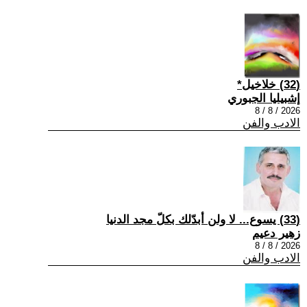
(32) خلاخيل*
إشبيليا الجبوري
2026 / 8 / 8
الادب والفن
(33) يسوع... لا ولن أبدّلك بكلّ مجد الدنيا
زهير دعيم
2026 / 8 / 8
الادب والفن