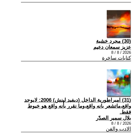
(30) مجرد خشبة
عزيز سمعان دعيم
2026 / 8 / 8
كتابات ساخرة
(31) امبراطورية الداخل (ديفيد لينش) 2006: لايوجد
واقع،ماتشعر بانه واقع،وما نقرر بأنه واقع هو خيوط
فقط.
بلال سمير الصدّر
2026 / 8 / 8
الادب والفن