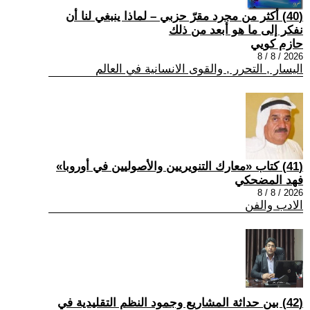
(40) أكثر من مجرد مقرّ حزبي – لماذا ينبغي لنا أن
نفكر إلى ما هو أبعد من ذلك
حازم كويي
2026 / 8 / 8
اليسار , التحرر , والقوى الانسانية في العالم
(41) كتاب «معارك التنويريين والأصوليين في أوروبا»
فهد المضحكي
2026 / 8 / 8
الادب والفن
(42) بين حداثة المشاريع وجمود النظم التقليدية في