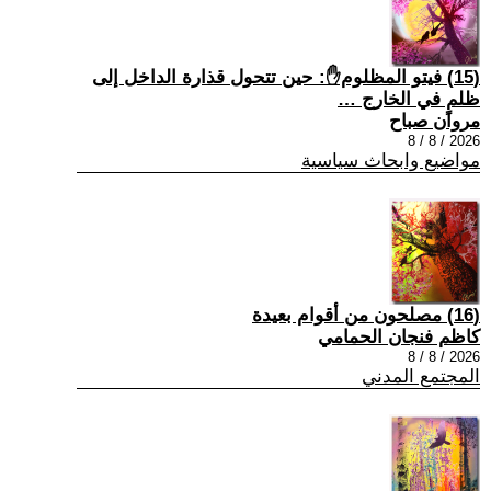
(15) فيتو المظلوم✋: حين تتحول قذارة الداخل إلى
ظلمٍ في الخارج …
مروان صباح
2026 / 8 / 8
مواضيع وابحاث سياسية
(16) مصلحون من أقوام بعيدة
كاظم فنجان الحمامي
2026 / 8 / 8
المجتمع المدني