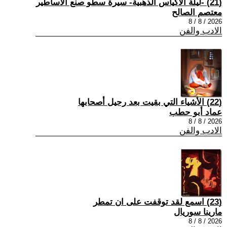
(21) -ليلة الأكياس الذهبية- سيرة سطو صنع الأساطير
معتصم الصالح
2026 / 8 / 8
الادب والفن
(22) الأشياء التي بقيت بعد رحيل أصحابها
عماد أبو حطب
2026 / 8 / 8
الادب والفن
(23) اسمع لقد توقفت على ان تمطر
مارينا سوريال
2026 / 8 / 8