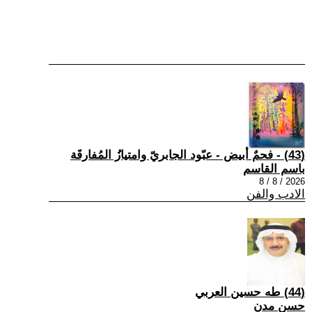
(43) - فحمٌ أبيض - عبّود الجابريّ وامتيازُ المُفارقَة
باسم القاسم
2026 / 8 / 8
الادب والفن
(44) طه حسين العربي
حسن مدن