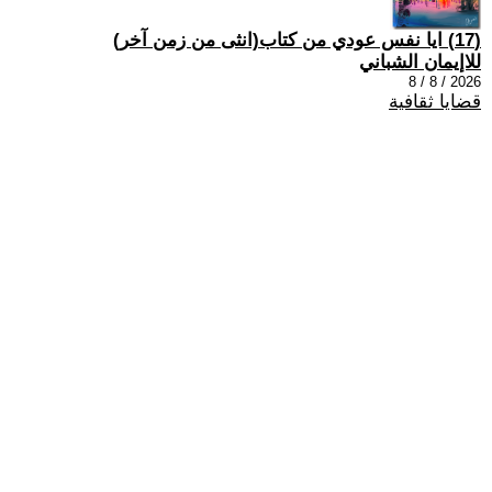
(17) ايا نفس عودي من كتاب(انثى من زمن آخر)
للاإيمان الشباني
2026 / 8 / 8
قضايا ثقافية