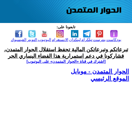
تابعونا على:
بودكاست
بنترست
تيلكرام
لينكدإن
الانستغرام
اليوتيوب
التويتر
الفيسبوك
تبرعاتكم وتبرعاتكن المالية تحفظ استقلال الحوار المتمدن،
فشاركونا في دعم استمرارية هذا الفضاء اليساري الحر
[اشترك في قناة ‫«الحوار المتمدن» على اليوتيوب]
الحوار المتمدن - موبايل
الموقع الرئيسي