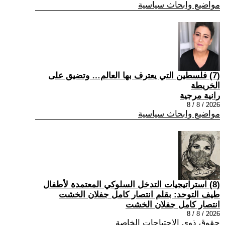
مواضيع وابحاث سياسية
(7) فلسطين التي يعترف بها العالم… وتضيق على
الخريطة
رانية مرجية
2026 / 8 / 8
مواضيع وابحاث سياسية
(8) استراتيجيات التدخل السلوكي المعتمدة لأطفال
طيف التوحد: بقلم انتصار كامل جفلان الخشت
انتصار كامل جفلان الخشت
2026 / 8 / 8
حقوق ذوي الاحتياجات الخاصة