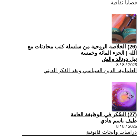
قضايا ثقافية
(26) الخلاصة الروحية من سلسلة كتب محادثات مع
الله | الجزء المائة وخمسة
نيل دونالد والش
2026 / 8 / 8
العلمانية، الدين السياسي ونقد الفكر الديني
(27) السُكر في الوظيفة العامة
طيف باسم هادي
2026 / 8 / 8
دراسات وابحاث قانونية