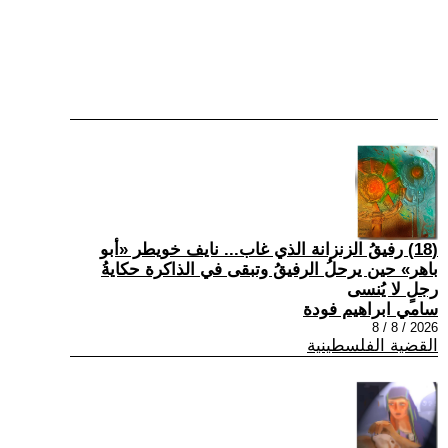
(18) رفيقُ الزنزانة الذي غاب... نايف خويطر «أبو
باهر» حين يرحلُ الرفيقُ وتبقى في الذاكرة حكايةُ
رجلٍ لا يُنسى
سامي ابراهيم فودة
2026 / 8 / 8
القضية الفلسطينية