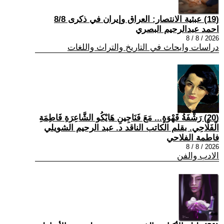
(19) عبثية الانتصار: العراق وإيران في ذكرى 8/8
احمد عبدالرحيم البصري
2026 / 8 / 8
دراسات وابحاث في التاريخ والتراث واللغات
(20) رَشْفَةُ قَهْوَةٍ... مَعَ فَنَاجِينِ هَايْكُو الشَّاعِرَةِ فَاطِمَةِ
الْفَلَّاحِي. بقلم الكاتب الناقد د. عبد الرحيم الشويلي
فاطمة الفلاحي
2026 / 8 / 8
الادب والفن