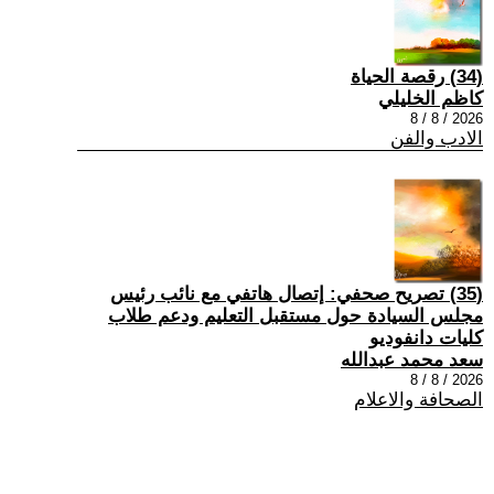
(34) رقصة الحياة
كاظم الخليلي
2026 / 8 / 8
الادب والفن
(35) تصريح صحفي: إتصال هاتفي مع نائب رئيس
مجلس السيادة حول مستقبل التعليم ودعم طلاب
كليات دانفوديو
سعد محمد عبدالله
2026 / 8 / 8
الصحافة والاعلام