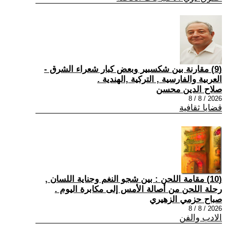
(9) مقارنة بين شكسبير وبعض كبار شعراء الشرق -
العربية والفارسية , التركية ,الهندية .
صلاح الدين محسن
2026 / 8 / 8
قضايا ثقافية
(10) مقامة اللحن : بين شجو النغم وجناية اللسان ,
رحلة اللحن من أصالة الأمس إلى مكابرة اليوم .
صباح حزمي الزهيري
2026 / 8 / 8
الادب والفن