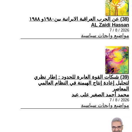
(38) عن الحرب العراقية الايرانية بين١٩٨٠و ١٩٨٨
AL Zaidi Hassan
2026 / 8 / 7
مواضيع وابحاث سياسية
(39) شبكات القوة العابرة للحدود : إطار نظري
لتحليل إعادة إنتاج الهيمنة في النظام العالمي
المعاصر
محمد أحمد الصغير على عيد
2026 / 8 / 7
مواضيع وابحاث سياسية