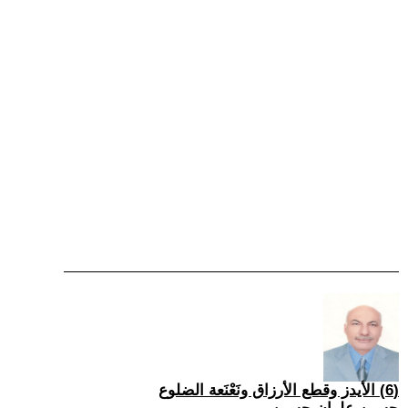
(6) الأيدز وقطع الأرزاق ونَعْنَعة الضلوع