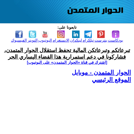
تابعونا على:
بودكاست
بنترست
تيلكرام
لينكدإن
الانستغرام
اليوتيوب
التويتر
الفيسبوك
تبرعاتكم وتبرعاتكن المالية تحفظ استقلال الحوار المتمدن،
فشاركونا في دعم استمرارية هذا الفضاء اليساري الحر
[اشترك في قناة ‫«الحوار المتمدن» على اليوتيوب]
الحوار المتمدن - موبايل
الموقع الرئيسي