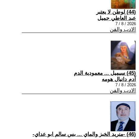
(44) لوطن لا يعتبر
عبد العاطي جميل
2026 / 8 / 7
الادب والفن
(45) سيميل ... معمودية الدم
آدم دانيال هومه
2026 / 8 / 7
الادب والفن
(46) -منريد الخبز والماي ... بس سالم ابو عداي-