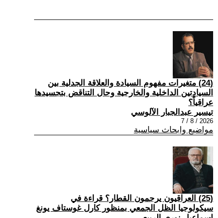
(24) متغيرات مفهوم السيادة والعلاقة الجدلية بين
السيادتين الداخلية والخارجية وحال التناقض بتجسيدها
عراقياً؟
تيسير عبدالجبار الآلوسي
2026 / 8 / 7
مواضيع وابحاث سياسية
(25) العراقيون يرجمون القطار؟ قراءة في
سيكولوجيا الظل الجمعي بمنظور كارل غوستاف يونغ
إسماعيل نوري الربيعي