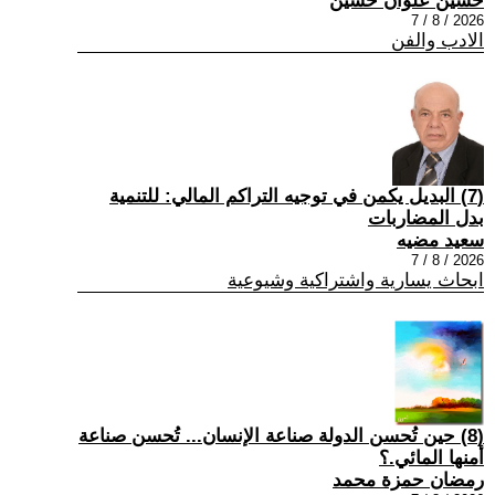
حسين علوان حسين
2026 / 8 / 7
الادب والفن
(7) البديل يكمن في توجيه التراكم المالي: للتنمية
بدل المضاربات
سعيد مضيه
2026 / 8 / 7
ابحاث يسارية واشتراكية وشيوعية
(8) حين تُحسن الدولة صناعة الإنسان... تُحسن صناعة
أمنها المائي.؟
رمضان حمزة محمد