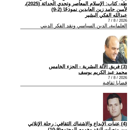
طه- كتاب: الإسلام المعاصر وتحدي الحداثة (2025)،
لأمين حامد زين العابدين نموذجًا (2-9)
عبدالله الفكي البشير
2026 / 8 / 7
العلمانية، الدين السياسي ونقد الفكر الديني
(3) فريق الآلة البشرية - الجزء الخامس
محمد عبد الكريم يوسف
2026 / 8 / 7
قضايا ثقافية
(4) عتبات الإبداع والاشتباك الثقافي: رحلة الإتلاتي
بين منصات النقد وهموم المجتمع(9-10)