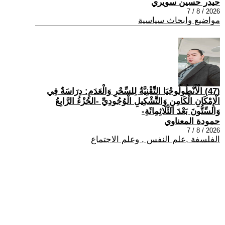
حيدر حسين سويري
2026 / 8 / 7
مواضيع وابحاث سياسية
(47) الْأَنْطُولُوجْيَا التِّقْنِيَّةُ لِلسِّحْرِ وَالْعَدَمِ: دِرَاسَةٌ فِي
الْإِمْكَانِ الْكَامِنِ وَالتَّشْكِيلِ الْوُجُودِيِّ -الجُزْءُ الرَّابِعُ
وَالسِّتُّونَ بَعْدَ الثَّلَاثِمِائَةِ-
حمودة المعناوي
2026 / 8 / 7
الفلسفة ,علم النفس , وعلم الاجتماع