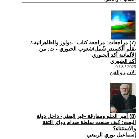
(7) مراجعات: مراجعة كتاب: -دولوز والظاهراتية-/
بقلم ألكسندر شْنيل/شعوب الجبوري - ت: من
الألمانية أكد الجبوري
أكد الجبوري
2026 / 8 / 9
الادب والفن
(8) أمير الحلو ومفارقة -غير البعثي- داخل دولة
البعث: كيف صنعت سلطة صدام دوائر الثقة
والاستثناء؟
إسماعيل نوري الربيعي