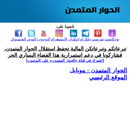
تابعونا على:
بودكاست
بنترست
تيلكرام
لينكدإن
الانستغرام
اليوتيوب
التويتر
الفيسبوك
تبرعاتكم وتبرعاتكن المالية تحفظ استقلال الحوار المتمدن،
فشاركونا في دعم استمرارية هذا الفضاء اليساري الحر
[اشترك في قناة ‫«الحوار المتمدن» على اليوتيوب]
الحوار المتمدن - موبايل
الموقع الرئيسي