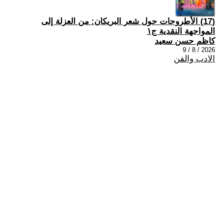
(17) الأطروحات حول شعر البريكان: من العزلة إلى
المواجهة النقدية ج١
كاظم حسن سعيد
2026 / 8 / 9
الادب والفن