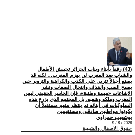
(43) رفقاً بأبناء وبنات الجزائر تجييش الأطفال
والشباب ضد المغرب لن يهزم المغرب… لكنه قد
يصنع أجيالاً تتربى على الكذب والكراهية والتزوير حين
يصبح السب والقذف وانتحال الصفات ونشر
الإشاعات «مهمة وطنية»، فإن الخاسر الحقيقي ليس
المغرب وملكه وشعبه، بل المجتمع الذي يزرع هذه
السلوكيات في أبنائه ثم ينتظر منهم مستقبلاً أن
يكونوا مواطنين صادقين ومستقيمين
بوشعيب حمراوي
2026 / 8 / 9
حقوق الاطفال والشبيبة