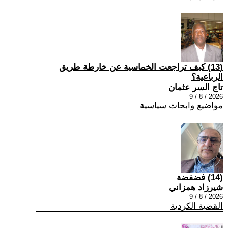
(13) كيف تراجعت الخماسية عن خارطة طريق
الرباعية؟
تاج السر عثمان
2026 / 8 / 9
مواضيع وابحاث سياسية
(14) فضفضة
شيرزاد همزاني
2026 / 8 / 9
القضية الكردية