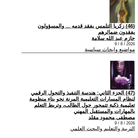
(46) زكريا التلمس يفقد قدمه ... والمسؤولون
يفقدون ضمائرهم
حازم عبد الله سلامة
2026 / 8 / 9
مواضيع وابحاث سياسية
(47) الجزء الثاني: هندسة التنفيذ والتحول الرقمي
لنظام المسارات التعليمية المرنة نحو بناء منظومة
تعليمية ذكية تتمحور حول الطالب، وتربط التعلم
بالمهارات والمستقبل المهني
مصطفى محمود مقلد
2026 / 8 / 9
التربية والتعليم والبحث العلمي