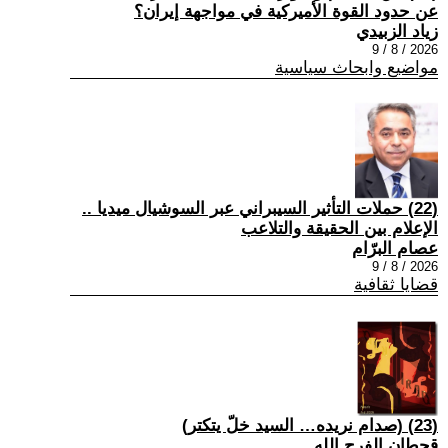
عن حدود القوة الأميركية في مواجهة إيران؟
زياد الزبيدي
2026 / 8 / 9
مواضيع وابحاث سياسية
(22) حملات التأثير السيبراني عبر السوشيال ميديا ..
الإعلام بين الحقيقة والتلاعب
عصام البرّام
2026 / 8 / 9
قضايا ثقافية
(23) (صدام نريده… السيد خلّ يتكتر)
قحطان الفرج الله