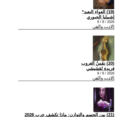
(19) العواء البعيد*
إشبيليا الجبوري
2026 / 8 / 9
الادب والفن
(20) نفَسُ الغروب
فريدة لقشيشي
2026 / 8 / 9
الادب والفن
(21) بين الحسم والتوازن: ماذا تكشف حرب 2026