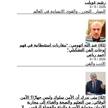
رشيد غويلب
2026 / 8 / 9
اليسار , التحرر , والقوى الانسانية في العالم
(41) عبد الله اتهومي: “مقاربات استتبطانية في فهم
لوحات الفن التشكيلي”
أحمد رباص
2026 / 8 / 9
الادب والفن
(42) متى ندرك أن الأمن سلوك وليس جهازًا؟ الأمن
الوقائي: من التعليم والصحة والغذاء إلى محاربة
الإدمان وحماية الأسرة والبيئة والفضاء الرقمي… لا