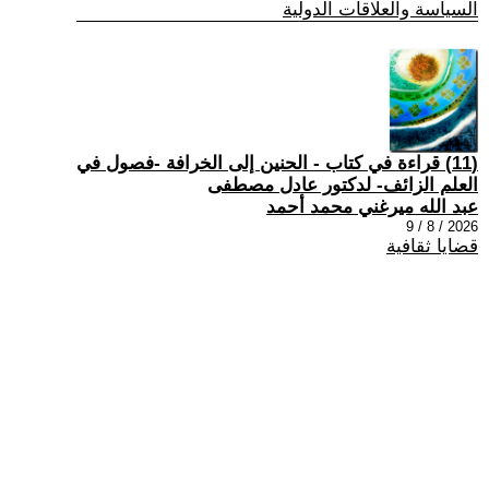
السياسة والعلاقات الدولية
(11) قراءة في كتاب - الحنين إلى الخرافة -فصول في
العلم الزائف- لدكتور عادل مصطفى
عبد الله ميرغني محمد أحمد
2026 / 8 / 9
قضايا ثقافية