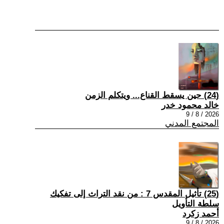
(24) حين يسقط القناع... ويتكلم الزمن
خالد محمود خدر
2026 / 8 / 9
المجتمع المدني
(25) تأثيل المقدس 7 : من نقد التراث إلى تفكيك
سلطة التأويل
أحمد زكرد
2026 / 8 / 9