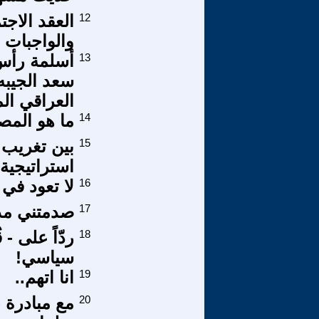
12
العقد الاجت
والواجبات ا
13
أسلمة رأس 
سعد الجيبه 
العراقي ال
14
ما هو المص
15
بين تغريب ا
استراتيجية
16
لا تعود في 
17
صدمتني مذك
18
ردّاً على 
سياسي!
19
انا اتهم..
20
مع مبادرة 