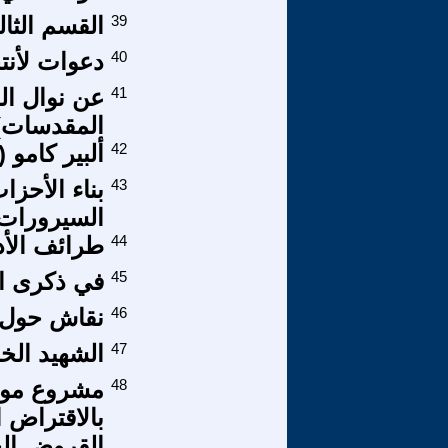
39
القسم الثا
40
دعوات لأنت
41
عن نوال ا
المقدسات)
42
ألبير كامو (1913 - 1960)
43
بناء الأحزا
السيرورات، 
44
طرائف الأدب
45
في ذكرى ال
46
نقاش حول ا
47
الشهيد الخ
48
بالاقتراض 
القروض الخ