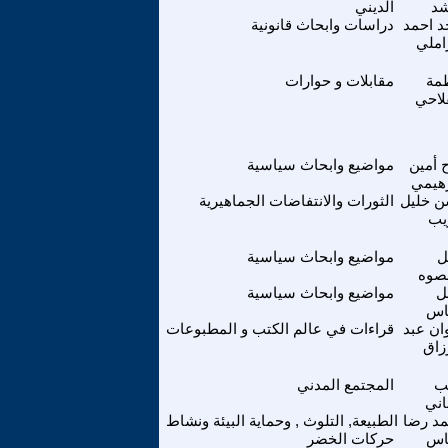
شد
الديني
د احمد
دراسات وابحاث قانونية
املي
مة
مقابلات و حوارات
لاحي
ح أمين
مواضيع وابحاث سياسية
هيمي
 خليل
الثورات والانتفاضات الجماهيرية
يب
ل
مواضيع وابحاث سياسية
نصوه
ل
مواضيع وابحاث سياسية
اس
ان عبد
قراءات في عالم الكتب و المطبوعات
زاق
ب
المجتمع المدني
اني
د رضا
الطبيعة, التلوث , وحماية البيئة ونشاط
اس
حركات الخضر