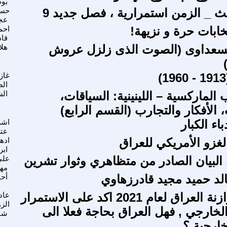
بود
لث _ الزمن استمرارية ، فصل جديد 9
حس
عج
خابات حرة و نزيهة!
احم
قاد
لسعداوی (الصوت الذی زلزل عروش
هلا
غاز
الص
ب الماركسية – اللينينية: السياقات،
الش
الأفكار والتجارب (القسم الرابع)
اء الكبار
اش
عت
غزو الأمريكي للعراق
اده
ابر
لبيان الصادر من متظاهري وثوار تشرين
علي
مه
الد حميد مجيد قادرزهاوي
أح
مشروع موازنة العراق لعام 2021 اكد على الاستمرار
عاد
الز
الخارجي , فهل العراق بحاجة فعلا الى
شب
ارجية ؟