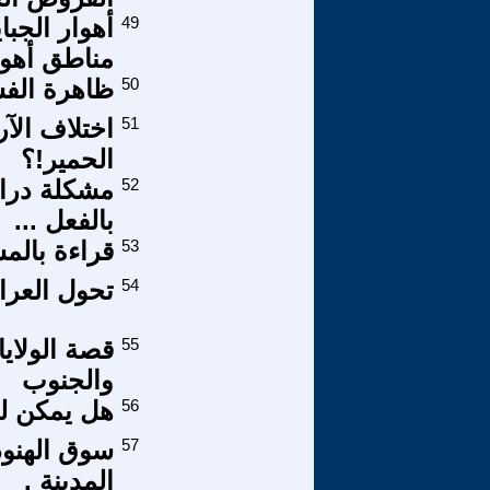
49
أهوار الجب
مناطق أهوا
50
ظاهرة الفس
51
اختلاف الآر
الحمير!؟
52
مشكلة دراسة
بالفعل ...
53
قراءة بالمش
54
تحول العرا
55
والجنوب
56
هل يمكن لل
57
سوق الهنود 
المدينة .