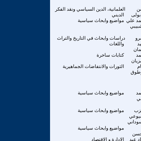
ن
العلمانية، الدين السياسي ونقد الفكر
بولى
الديني
د علي
مواضيع وابحاث سياسية
بيبي
و
دراسات وابحاث في التاريخ والتراث
د
واللغات
مان
د
كتابات ساخرة
زيان
م
الثورات والانتفاضات الجماهيرية
وطوق
د
مواضيع وابحاث سياسية
ي
زب
مواضيع وابحاث سياسية
يوعي
وداني
مواضيع وابحاث سياسية
حسن
د عبد
الادارة و الاقتصاد