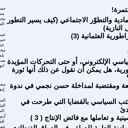
مرة!
حس
مد
ادية والتطوّر الاجتماعي (كيف يسير التطور
محم
الش
 النازية)
اطورية العثمانية (3)
خسر
حمي
عث
محم
بلم
اسي الإلكتروني، أو حتى التحركات المؤيدة
بسا
اب
ورية، هل يمكن أن نقول عن ذلك أنها ثورة
عة ومقتضبة لمداخلة حسن نجمي في ندوة
محم
إنف
تب السياسي بالقضايا التي طرحت في
الح
الش
دئ
الس
نية و تعاملها مع فائض الإنتاج ( 3 )
آدم
ال
وازنة العامة للدولة ، في العراق الفنطازي
عما