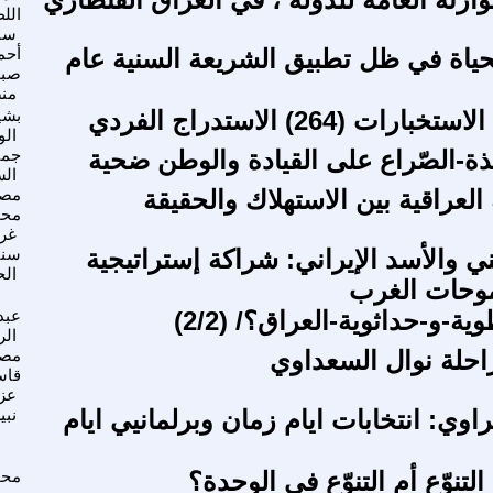
الل
سا
ف 7 الحياة في ظل تطبيق الشريعة السنية عام
أحم
صب
من
ت (264) الاستدراج الفردي
بشي
الو
ة-الصّراع على القيادة والوطن ضحية
جمي
ال
 العراقية بين الاستهلاك والحقيقة
مص
محم
غر
ني والأسد الإيراني: شراكة إستراتيجية
سني
ال
وحات الغرب
ة-و-حداثوية-العراق؟/ (2/2)
عبدا
الر
راحلة نوال السعداوي
مص
قاس
عز
وي: انتخابات ايام زمان وبرلمانيي ايام
نبي
لتنوّع أم التنوّع في الوحدة؟
محم