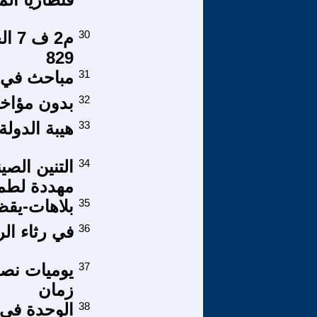
30
م2 
829
31
مباحث في الاستخبارا
32
بدون مؤاخذ
33
هيبة الدولة
34
التنين الصي
مهددة لطم
35
بلاهات-يقظوي
36
في رثاء ال
37
يوميات نصرا
زمان
38
الوحدة في ا