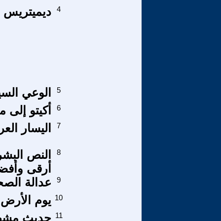
4
ديميتريس لي
5
الوعي الس
6
أكيتو إلى م
7
اليسار العر
8
النص البشر
أرقى وأفض
9
عدالة الصح
10
يوم الأرض ا
11
حديث مشهور