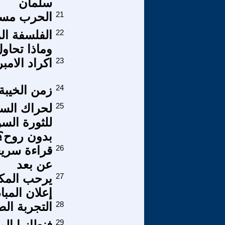
سلمان
21
الحرب مست
22
الفلسفة الم
وماذا تحاول
23
اكراد الامبر
24
زمن الخيبة
25
لحراك السي
للثورة الس
بدون روح؟
26
قراءة سري
عن بعد
27
يرحب المك
إعلان المبا
28
التجربة الصي
29
فنطازيا الم