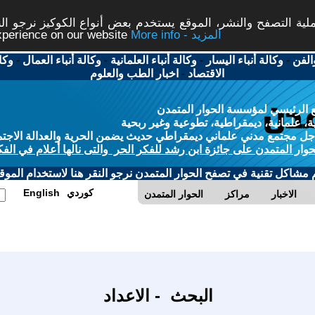
ة التصفح والنشر، الموقع يستخدم بعض أنواع الكوكيز نرجو النق
More info - المزيد
experience on our website
الفن
-
وكالة أنباء اليسار
-
وكالة أنباء العلمانية
-
وكالة أنباء العمال
-
وكا
الاقتصاد
-
اخبار الطب والعلوم
 الرئيسي لمؤسسة الحوار المتمدن
، علمانية، ديمقراطية، تطوعية وغير ربحية
ل مجتمع مدني علماني ديمقراطي حديث يضمن الحرية والعدالة الاجتم
حوار المتمدن على جائزة ابن رشد للفكر الحر والتى نالها أعلام في الفك
م مشاكل تقنية في تصفح الحوار المتمدن نرجو النقر هنا لاستخدام الموقع
كوردي
English
الاخبار
مراكز
الحوار المتمدن
البحث - الاعداد