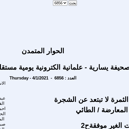
الحوار المتمدن
حيفة يسارية - علمانية الكترونية يومية مستقل
Thursday - 4/1/2021 - العدد : 6856
الا
 الثمرة لا تبتعد عن الشجرة
عبد
الف
لمعارضة / الطائي
احم
الح
الم
 الغير موفقةح2
صب