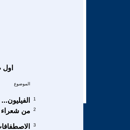
اول ص
الموضوع
1
الفيليون...
2
من شعراء ا
3
الاصطفافات