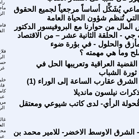
را
ماعي يُشَكِّل أساساً مرجعياً لجميع الحقوق
ماج
الز
لتي تُنظم شؤون الحياة العامة
المال من حوارنا مع البروفيسور الدكتور
فاط
الف
جي - الحلقة الثانية عشر – من الاقتصاد
مأزق والحلول - في بؤرة ضوء
لح وما هي مهمته ؟
فلا
الر
لقضية العراقية وتعريبها الحل في
حسن
غر
 ثورة الشباب
الشرق عقارب الساعة إلى الوراء (1)
خلي
قا
رات نيلسون مانديلا
كام
عب
- قُحولة الرأي- لدى كاتب شيوعي ومعتقل
مرو
الر
غال
الع
- الشرق الاوسط الاخضر- للامير محمد بن
محم
عب