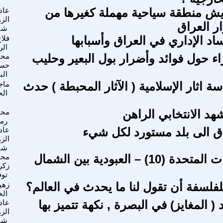
ايش منطقة سياحية مهملة كغيرها من
عاد
الز
ر العراق
شب
اد الإداري في العراق وأسبابها
فلا
الر
اء حول فوائد وأضرار بول البعير وحليب
محم
حسي
الب
 اثار الإسلامية ( الآثار المحبطة ) حدث
ماج
الح
هد الانتخابي الراهن
محس
رم
ق الى بلد مستورد لكل شيء
عاد
الز
شب
قصة الولايات المتحدة (10) – العبودية بين الشمال
محم
زكري
توف
فلسفة أن تقول لنا ما يحدث في العالم؟
زهي
الخ
( المغايز) في البصرة , نكهة تتميز بها
عاد
الز
شب