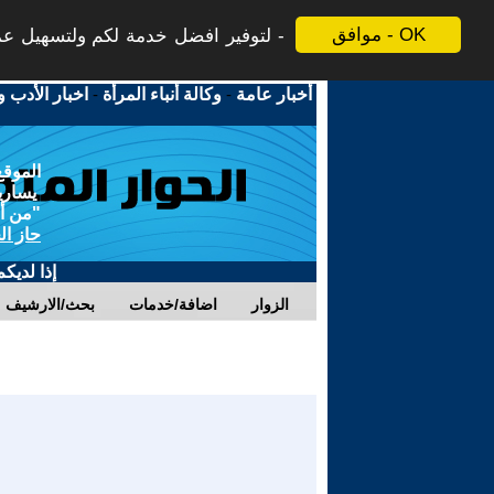
موافق - OK
لتوفير افضل خدمة لكم ولتسهيل عملي
أخبار عامة
-
وكالة أنباء المرأة
-
اخبار الأدب و
الموقع
يسارية
"من أج
حاز ال
إذا لديك
الزوار
اضافة/خدمات
بحث/الارشيف