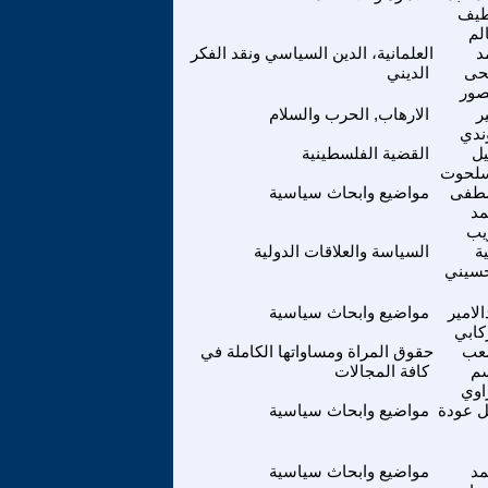
طيف
لم
د
العلمانية، الدين السياسي ونقد الفكر
حى
الديني
صور
ر
الارهاب, الحرب والسلام
ندي
ل
القضية الفلسطينية
سلحوت
طفى
مواضيع وابحاث سياسية
د
يب
ة
السياسة والعلاقات الدولية
حسيني
لامير
مواضيع وابحاث سياسية
كابي
عب
حقوق المراة ومساواتها الكاملة في
م
كافة المجالات
اوي
ل عودة
مواضيع وابحاث سياسية
د
مواضيع وابحاث سياسية