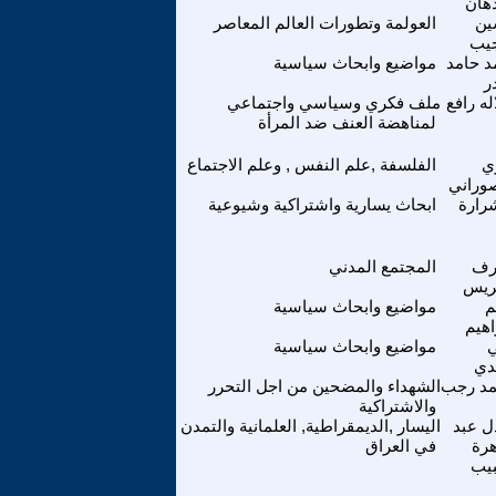
هان
ين
العولمة وتطورات العالم المعاصر
يب
د حامد
مواضيع وابحاث سياسية
ر
لە رافع
ملف فكري وسياسي واجتماعي
لمناهضة العنف ضد المرأة
ي
الفلسفة ,علم النفس , وعلم الاجتماع
وراني
رارة
ابحاث يسارية واشتراكية وشيوعية
رف
المجتمع المدني
ريس
م
مواضيع وابحاث سياسية
اهيم
مواضيع وابحاث سياسية
دي
مد رجب
الشهداء والمضحين من اجل التحرر
والاشتراكية
ل عبد
اليسار ,الديمقراطية, العلمانية والتمدن
هرة
في العراق
يب