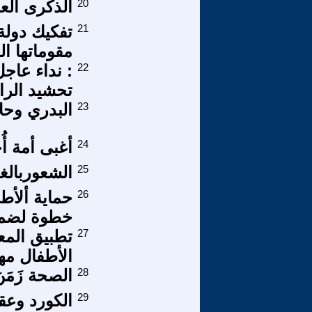
20
الذكرى الع
21
تفكيك دولة
مقوماتها ال
22
: نداء عاج
تحشيد الرا
23
البدري وحل
24
أغبى أمة أ
25
الشعوربالغ
26
حماية ألأط
خطوة لضما
27
تطبيق المعا
الأطفال مه
28
الصحة زَمَنَ 
29
الكورد وعق