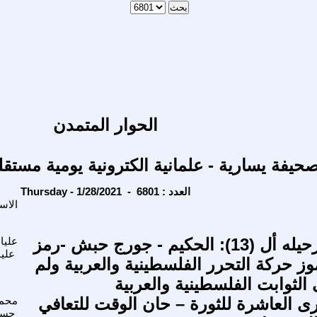
الحوار المتمدن
حيفة يسارية - علمانية الكترونية يومية مستقل
Thursday - 1/28/2021 - العدد : 6801
الاس
في ذكرى رحيله أل (13): الحكيم - جورج حبش -رمز
عليا
علي
وز حركة التحرر الفلسطينية والعربية ولم
الثوابت الفلسطينية والعربية
ى العاشرة للثورة – حان الوقت للتعافي
محم
حسا