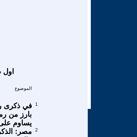
اول ص
الموضوع
1
بارز من رم
يساوم على 
2
مصر: الذكر