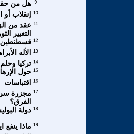
9
هل من حقك 
10
إنقلاب أو ا
11
عقد من ال
التغيير الث
12
قسطنطين زر
13
الأله الأب
14
تركيا وحلم 
15
حول الإرها
16
اقتباسات
17
مجزرة سري
الفرق؟
18
دولة البولي
19
ماذا ينفع ا