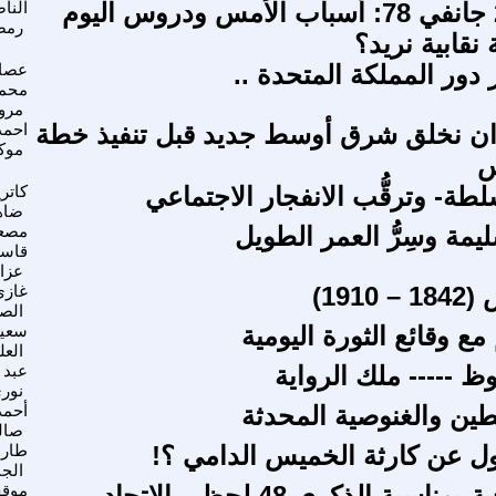
انتفاضة 26 جانفي 78: أسباب الأمس ودروس اليوم
النا
رمض
نقابية نريد؟
ار دور المملكة المتحدة ..
عصا
محمد
مرو
ن نخلق شرق أوسط جديد قبل تنفيذ خطة
احمد
موك
س
لطة- وترقُّب الانفجار الاجتماعي
كاتر
ضاه
ليمة وسِرُّ العمر الطويل
مصع
قاس
عزا
191)
غازي
الص
ع وقائع الثورة اليومية
سعيد
العل
 ----- ملك الرواية
عبد ا
نور
ين والغنوصية المحدثة
أحمد
صال
 عن كارثة الخميس الدامي ؟!
طار
الج
وثيقة تاريخية بمناسبة الذكرى 48 لحظر -الاتحاد