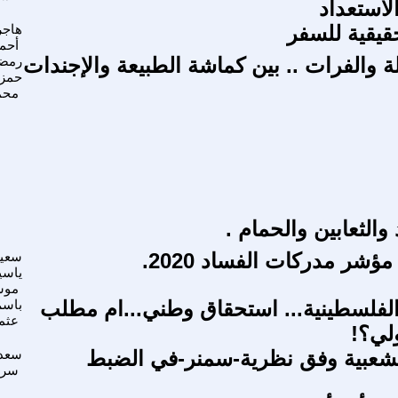
لاستعداد
حقيقية للسفر
هاجر
أحم
والفرات .. بين كماشة الطبيعة والإجندات
رمض
حمز
محم
الثعابين والحمام .
ؤشر مدركات الفساد 2020.
سعيد
ياسي
مو
 الفلسطينية... استحقاق وطني...ام مطلب
باسم
عثم
لي؟!
لشعبية وفق نظرية-سمنر-في الضبط
سعد
سر