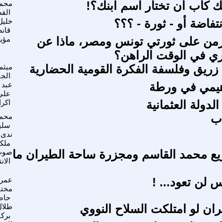
كأب أن تختار اسم ابنك؟!
محم
الق
نتفاضة أو - ثورة - ؟؟؟
خليل
قان
زمن على ثورتي تونس ومصر، ماذا عن
مؤيد
وري في الوقت الراهن؟
يق وفلسفة الفكرة القومية الحضارية
ميثم
الجن
راهيمي في ورطة
عبد 
علي
الدولة العثمانية
اكرا
ب
محمد
سلي
ندى 
ملك
ع محمد القاسم ومجزرة ساحة الطيران ما
صوت
الان
س لن تعود... !
عمرا
مختا
حاض
يران لو امتلكت السلاح النووي
طلال
برك