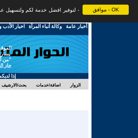
موافق - OK
لتوفير افضل خدمة لكم ولتسهيل عملي
أخبار عامة
-
وكالة أنباء المرأة
-
اخبار الأدب و
الموقع
يسارية
"من أج
حاز ال
إذا لديك
الزوار
اضافة/خدمات
بحث/الارشيف