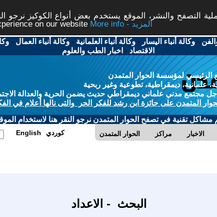
ة التصفح والنشر، الموقع يستخدم بعض أنواع الكوكيز نرجو النق
More info - المزيد
experience on our website
الفن
-
وكالة أنباء اليسار
-
وكالة أنباء العلمانية
-
وكالة أنباء العمال
-
وكا
الاقتصاد
-
اخبار الطب والعلوم
 الرئيسي لمؤسسة الحوار المتمدن
، علمانية، ديمقراطية، تطوعية وغير ربحية
ل مجتمع مدني علماني ديمقراطي حديث يضمن الحرية والعدالة الاجتم
حوار المتمدن على جائزة ابن رشد للفكر الحر والتى نالها أعلام في الفك
م مشاكل تقنية في تصفح الحوار المتمدن نرجو النقر هنا لاستخدام الموقع
كوردي
English
الاخبار
مراكز
الحوار المتمدن
البحث - الاعداد