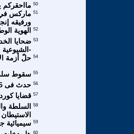
50
مااحقركم ي
51
ماركس في ا
ورفيقه إنج
52
الهوية الوطن
53
ضحايا الخد
-الشيوعية ا
54
حلّ أزمة ال
55
سقوط سلم
56
حدث فى 25 يناير 2011
57
قضايا كورد
58
السلطة وال
الاستيطان
59
سيميائية ج
60
هل دخلت د