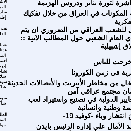
اشرة لثورة يناير ودروس الهزيمة
الاش
الثو
 المكونات في العراق من خلال تفكيك
صاد
إطي
فكرية
ل للشعب العراقي من الضروري ان يتم
نجم
الد
ي العام الشعبي حول المطالب الاتية ::
اق إشبيلية
هشا
عدنا
البي
ُخرجت للناس
أحمد
إدر
ربة فى زمن الكورونا
نشات
سلا
فال من مخاطر الأنترنت والأتصالات الحديثة
سوس
شاك
ن مجتمع عراقي آمن
يير الدولية في تصنيع واستيراد لعب
سوس
شاك
مة وطنية وانسانية
انتشار وباء -كوفيد 19-
الطا
المع
د الآمال على إدارة الرئيس بايدن
جوان