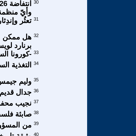
30
وأيّ منظمة 
31
تعثُر وإندِث
32
هل ممكن ا
برنارد لوي
33
-كورونا الس
34
التغذية الس
35
وليم جيمس (1842 – 0
36
جدال قديم م
37
نجيب محفوظ
38
صابئة فلسط
39
من المسؤول
40