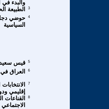
والبدء في ا
3
الطبيعة ال
4
حوضي دجلة 
السياسية
5
قيس سعيد و
6
العراق في م
7
الانتخابات
إقليمي ودو
8
القناعات ا
الاجتماعي