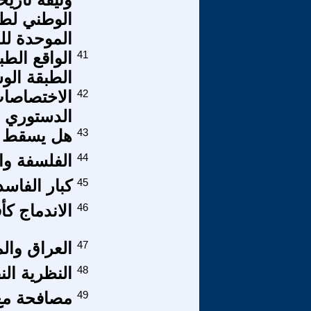
الموحدة للط
41
الواقع الط
الطبقة ال
42
الاختصاصات
الدستوري ا
43
هل يسقط عب
44
الفلسفة وا
45
كبار الفاس
46
الاندماج كأف
47
العراق وال
48
النظرية الن
49
مصافحة مع