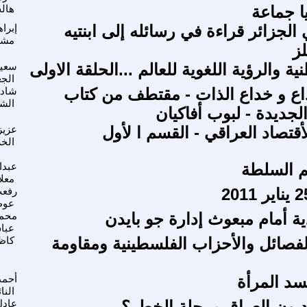
ا جماعة
هاله
لجزائر قراءة في رسائله إلى ابنتيه
إبراه
مشا
لز
ية والرؤية اللغوية للعالم ...الحلقة الاولى
سعيد
الج
اع و خداع الذات - مقتطف من كتاب
شاد
الش
لجديدة - لبوب أفاكيان
أقتصاد العراقي - القسم ا لأول
عزيز
الخ
 السلطة
عبدا
معلا
رفع
عوض
ية أمام مبعوث إدارة جو بايدن
محم
عبا
فصائل والأحزاب الفلسطينية ومقاومة
كاظ
سد المرأة
أحمد
النا
يون العراق مرحلة الخطر؟
عادل