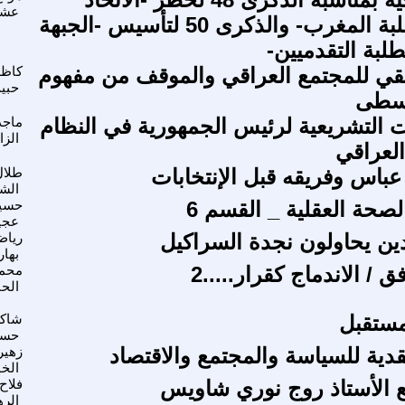
عش
الوطني لطلبة المغرب- والذكرى 50 لتأسيس -الجبهة
لبة التقدميين-
بقي للمجتمع العراقي والموقف من مفهوم
كاظ
حبي
وسطى
 التشريعية لرئيس الجمهورية في النظام
ماجد
الزا
لعراقي
اس وفريقه قبل الإنتخابات
طلال
الش
لصحة العقلية _ القسم 6
حسي
عجي
دين يحاولون نجدة السراكيل
رياض
بهار
ق / الاندماج كقرار.....2
محم
الح
مستقبل
شاكر
حس
قدية للسياسة والمجتمع والاقتصاد
زهير
الخ
 الأستاذ روج نوري شاويس
فلاح
الر