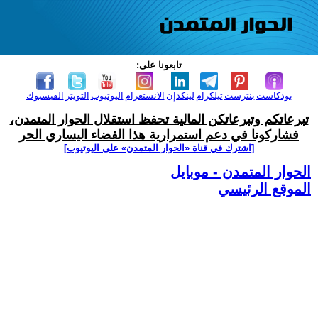
تابعونا على:
بودكاست
بنترست
تيلكرام
لينكدإن
الانستغرام
اليوتيوب
التويتر
الفيسبوك
تبرعاتكم وتبرعاتكن المالية تحفظ استقلال الحوار المتمدن،
فشاركونا في دعم استمرارية هذا الفضاء اليساري الحر
[اشترك في قناة ‫«الحوار المتمدن» على اليوتيوب]
الحوار المتمدن - موبايل
الموقع الرئيسي