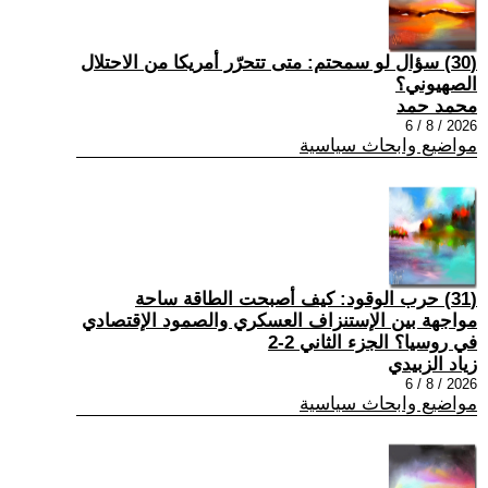
(30) سؤال لو سمحتم: متى تتحرّر أمريكا من الاحتلال
الصهيوني؟
محمد حمد
2026 / 8 / 6
مواضيع وابحاث سياسية
(31) حرب الوقود: كيف أصبحت الطاقة ساحة
مواجهة بين الإستنزاف العسكري والصمود الإقتصادي
في روسيا؟ الجزء الثاني 2-2
زياد الزبيدي
2026 / 8 / 6
مواضيع وابحاث سياسية