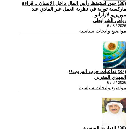
(36) حين استيقظ رأس المال داخل الإنسان .. قراءة
ماركسية ثورية في نظرية العمل غير المادي عند
موريزيو لازاراتو .
رياض الشرايطي
2026 / 8 / 6
مواضيع وابحاث سياسية
(37) تداعيات حرب الهروب!!
المهدي المغربي
2026 / 8 / 6
مواضيع وابحاث سياسية
(38) التواريخ الصغيرة