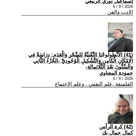
إسماعيل نوري الربيعي
2026 / 8 / 6
الادب والفن
(41) الْأَنْطُولُوجْيَا التِّقْنِيَّةُ لِلسِّحْرِ وَالْعَدَمِ: دِرَاسَةٌ فِي
الْإِمْكَانِ الْكَامِنِ وَالتَّشْكِيلِ الْوُجُودِيِّ -الجُزْءُ الثَّانِي
وَالسِّتُّونَ بَعْدَ الثَّلَاثِمِائَةِ-
حمودة المعناوي
2026 / 8 / 6
الفلسفة ,علم النفس , وعلم الاجتماع
(42) كرة الرأس
كمال جمال بك