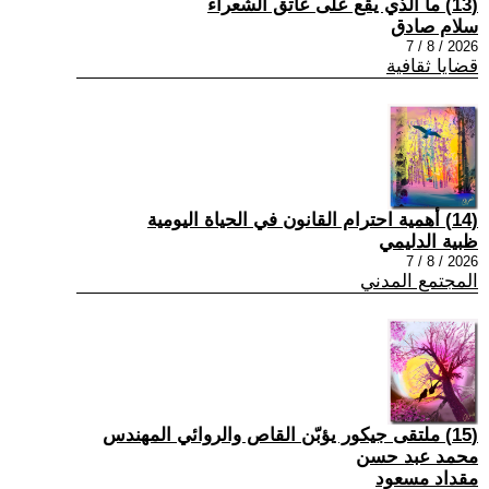
(13) ما الذي يقع على عاتق الشعراء
سلام صادق
2026 / 8 / 7
قضايا ثقافية
(14) أهمية احترام القانون في الحياة اليومية
ظبية الدليمي
2026 / 8 / 7
المجتمع المدني
(15) ملتقى جيكور يؤبّن القاص والروائي المهندس
محمد عبد حسن
مقداد مسعود