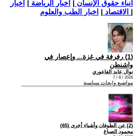
أنباء حقوق الإنسان
|
اخبار الرياضة
|
اخبار
|
اخبار الطب والعلوم
الاقتصاد
|
(1) رفرفة في غزة... وإعصار في
واشنطن
نوال عايد الفاعوري
2026 / 8 / 7
مواضيع وابحاث سياسية
(2) عن الطوفان وأشياء أخرى (65)
محمود الصباغ