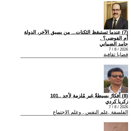
(7) عندما تستيقظ الثكنات... من يسبق الآخر، الدولة
أم الفوضى؟ .
حامد الضبياني
2026 / 8 / 7
قضايا ثقافية
(8) أفكارٌ بسيطةٌ غير مُلزمة لأحد ..101
زكريا كردي
2026 / 8 / 7
الفلسفة ,علم النفس , وعلم الاجتماع