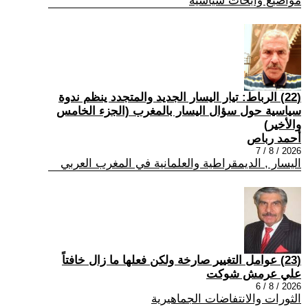
مواضيع وابحاث سياسية
(22) الرباط: تيار اليسار الجديد والمتجدد ينظم ندوة
سياسية حول سؤال اليسار بالمغرب (الجزء الخامس
والأخير)
أحمد رباص
2026 / 8 / 7
اليسار , الديمقراطية والعلمانية في المغرب العربي
(23) عوامل التغيير صارخة ولكن فعلها ما زال خافتاً
علي عرمش شوكت
2026 / 8 / 6
الثورات والانتفاضات الجماهيرية