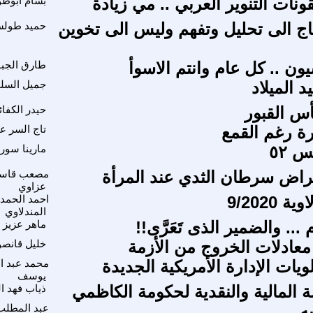
ونات التنوير العربي .. مي زيادة
بسام ابوط
تاج الى تحليل وتفهم وليس الى تخوين
حميد طول
يون .. كل عام وانتم الاسوأ
طارق الجب
د الميلاد
جميل السل
أس القبور
حيدر الكفا
رة رغم القمع
تاج السر ع
س ٥٢
مارينا سور
راض سرطان الثدي عند المرأة
مصعب قاس
عزاوي
 9/2020
احمد الحمد
المندلاوي
.. والضمير الذى تَعَرَّى!!
ماهر عزيز
عادلات الخروج من الأزمة
خليل قانصو
يات الإدارة الأمريكية الجديدة
محمد عبد ال
يوسف
 المالية والنقدية لحكومة الكاظمي
ذياب فهد ا
ه
عبد المطلب