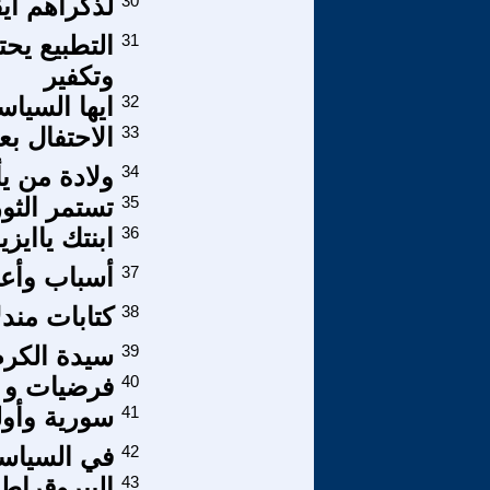
30
لذكراهم ايق
31
التطبيع يح
وتكفير
32
ايها السياس
33
الاحتفال بعي
34
ولادة من ي
35
تستمر الثو
36
ابنتك ياايزي
37
أسباب وأع
38
كتابات مندلاوية
39
سيدة الكرم .
40
فرضيات و م
41
سورية وأولو
42
في السياسة
43
البيروقراطي