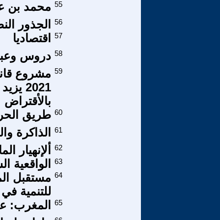
55
محمد بن عبد
56
الجذور النض
57
اقتصاديا
58
دروس وعبر 
59
مشروع قانو
2021 ي
بالأقتراض
60
طريق الحري
61
الذاكرة وال
62
ألإنهيار ال
63
الواقعية ا
64
مستقبل الم
للتنمية في ال
65
المغرب: عا