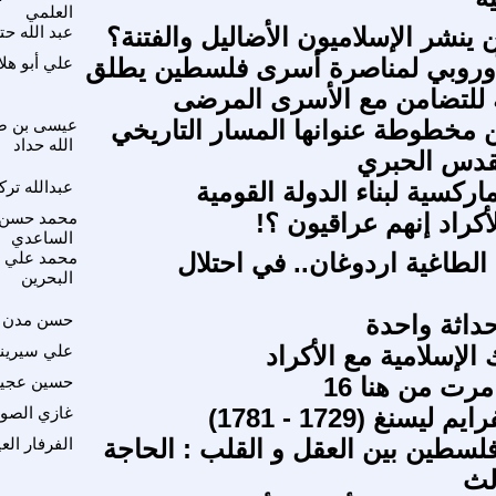
العلمي
ينشر الإسلاميون الأضاليل والفتنة؟
عبد الله ح
لأوروبي لمناصرة أسرى فلسطين يطلق
علي أبو هلا
 للتضامن مع الأسرى المرضى
مخطوطة عنوانها المسار التاريخي
عيسى بن 
الله حداد
قدس الحبري
ماركسية لبناء الدولة القومية
عبدالله ترك
كراد إنهم عراقيون ؟!
محمد حسن
الساعدي
طاغية اردوغان.. في احتلال
محمد علي 
البحرين
حداثة واحدة
حسن مدن
ك الإسلامية مع الأكراد
علي سيرين
حسين عجي
ليسنغ (1729 - 1781)
غازي الصور
لسطين بين العقل و القلب : الحاجة
الفرفار ال
لث