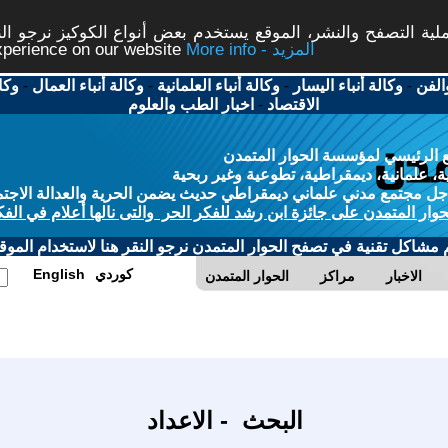
ة التصفح والنشر، الموقع يستخدم بعض أنواع الكوكيز نرجو النق
More info - المزيد
experience on our website
الفن
-
وكالة أنباء اليسار
-
وكالة أنباء العلمانية
-
وكالة أنباء العمال
-
وكا
الاقتصاد
-
اخبار الطب والعلوم
 الرئيسي لمؤسسة الحوار المتمدن
، علمانية، ديمقراطية، تطوعية وغير ربحية
ل مجتمع مدني علماني ديمقراطي حديث يضمن الحرية والعدالة الاجتم
حوار المتمدن على جائزة ابن رشد للفكر الحر والتى نالها أعلام في الفك
م مشاكل تقنية في تصفح الحوار المتمدن نرجو النقر هنا لاستخدام الموقع
كوردي
English
الاخبار
مراكز
الحوار المتمدن
البحث - الاعداد