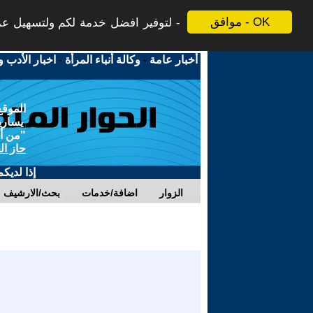
موافق - OK
لتوفير افضل خدمة لكم ولتسهيل عملي
أخبار عامة
-
وكالة أنباء المرأة
-
اخبار الأدب و
الموقع
يسارية
"من أج
حاز ال
إذا لديك
الزوار
اضافة/خدمات
بحث/الارشيف