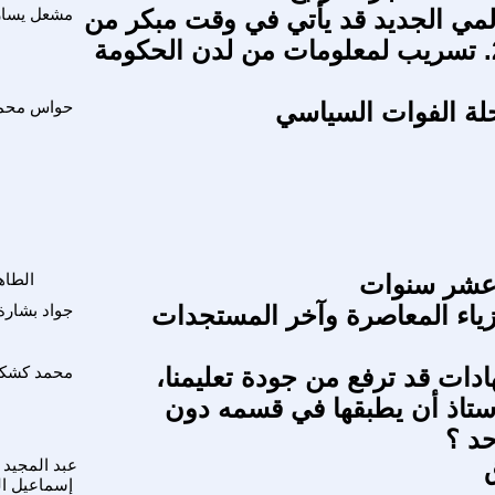
المي الجديد قد يأتي في وقت مبكر من
مشعل يسار
العام 2021. تسريب لمعلومات من لدن الحكومة
لة الفوات السياسي
حواس محم
عشر سنوات
الطاه
زياء المعاصرة وآخر المستجدات
جواد بشارة
دات قد ترفع من جودة تعليمنا،
محمد كشكا
ستاذ أن يطبقها في قسمه دون
د ؟
عبد المجيد
إسماعيل ا