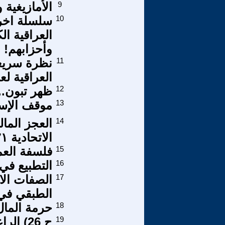
9
الأمازيغية
10
سلسلة اخر
العراقية ا
وأحزابهم!
11
نظرة سريعة
العراقية لعام 1
12
ظهر تبون..
13
موقف الإسل
14
العجز المال
الاتحادية ٢٠٢١ انموذجاً.
15
فلسفة العم
16
التطبيع في 
17
الصفات الا
الطبقي في 
18
حرمة المال
19