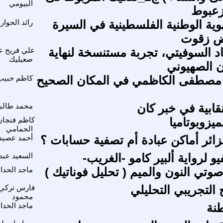
البيومي
زعبوط
وية الوطنية الفلسطينية في السيرة
رائد الحوار
هض زقوت
اد السوفيتي، تجربة مستنسخة لنهاية
علي فريح عي
صعيليك
ن الصهيوني
صطفى الكاظمي في المكان الصحيح
كاظم حبيب
قابية في خبر كان
محمد طالب
ميزوبوتاميا
كاظم فنجان
الحمامي
ائر أماكن عبادة أم تصفية حسابات ؟
أحمد عصيد
يو لرواية ألبير كامو -الغريب-
السعيد عبد
وتي النون والميم ( تحليل فوناتيك )
ماجد الحداد
هج التجريبي التحليلي
فارس تركي
محمود
طنة
ماجد الحداد