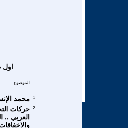
اول ص
الموضوع
1
محمد الإنس
2
حركات التح
العربي .. ا
والاخفاقات .