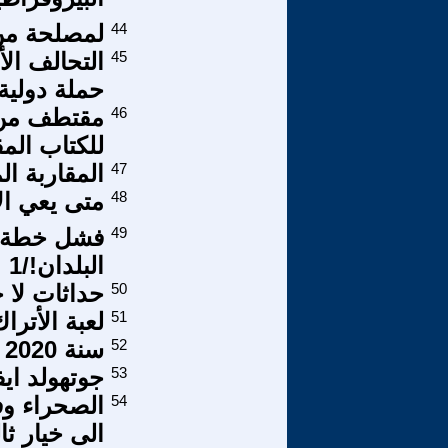
44
لمصلحة من 
45
التحالف ا
حملة دولية
46
مقتطف من 
للكتاب الم
47
المقاربة ال
48
متى يعي الأ
49
فشل خطة ال
البلدان!/1
50
حداثات لا 
51
لعبة الأترا
52
سنة 2020 مرت من هنا 16
53
جوتهولد ايفرايم 
54
الصحراء وف
الى خيار ثا