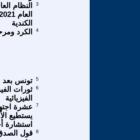
3
النظام الع
الكندية
4
الكرد ومرح
5
تونس بعد 
6
ثورات الفي
الفيزيائية
7
عشرة اجتها
يستطيع الأ
استشارة أح
8
قول الصدق