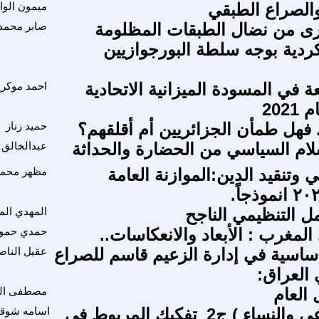
 والصراع الطبقي
ميمون الوا
ى من نضال الطبقات المظلومة
صابر محمد
لكردية بوجه سلطة البورجوازيين
 في المسودة الميزانية الاتحادية
احمد موكري
202
 فهل طمأن الجزائريين أم أقلقهم؟
حميد زناز
ام السياسي من الحضارة والحداثة
عبدالخالق
ي وتنقيد الدين:الموازنة العامة
مظهر محمد
ل التنظيمي الناجح
المهدي الم
المغرب : الأبعاد والانعكاسات..
حمدي حمو
ساسية في إدارة الزعيم قاسم للصراع
عقيل النا
العراق:
 العام
مصطفى اله
ح 26) الراعى والنساء ) ج2_تفكيك المربوط فى
اسامه شوق