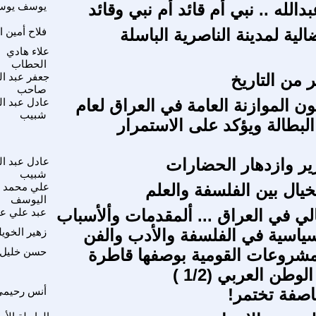
الله .. نبي أم قائد أم نبي وقائد
يوسف يو
الية لمدينة الناصرية الباسلة
فلاح أمين 
علاء هادي
الحطاب
من التاريخ
جعفر عبد ا
صاحب
ن الموازنة العامة في العراق لعام
عادل عبد ال
شبيب
زيد البطالة ويؤكد على الاستمرار
ر وازدهار الحضارات
عادل عبد ال
شبيب
خيال بين الفلسفة والعلم
علي محمد
اليوسف
مالي في العراق ... ألمقدمات وألأسباب
عبد علي 
لسياسية في الفلسفة والأدب والفن
زهير الخوي
شروعات القومية بوصفها قاطرة
حسن خليل 
وطن العربي (1/2 )
صفة تختمر!
أنس رحيمي