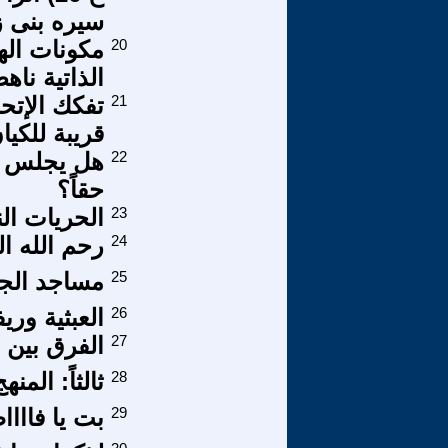
سيره بنى 
20
مكونات اله
الذاتية نا
21
تفكك الإتح
قريبة للكيا
22
هل يجلس م
حقاً؟
23
الحريات الن
24
رحم الله ال
25
مساجد الجز
26
العبثية وريف
27
الفرق بين ص
28
ثالثاً: المن
29
بت يا فاااا