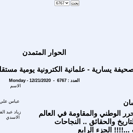
الحوار المتمدن
حيفة يسارية - علمانية الكترونية يومية مستقل
Monday - 12/21/2020 - العدد : 6767
الاسم
ان
عباس علي 
رر الوطني والمقاومة في العالم
زياد عبد الف
الاسدي
لتاريخ والحقائق .. النجاحات
..!!!! الجزء الرابع