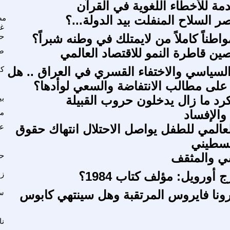
 السلاح المنفلت بيد الدولة...؟
مص
غ
طناً كاملاً من لايمتلك في وطنه شبراً؟
حم
ين قاطرة النمو للاقتصاد العالمي
صب
لسياسي والاختفاء القسري في العراق .. هل
ك
على مطالب الانتفاضة والسعي لوأدها؟
كرد ما زال يدخلون حروب القبيلة
بي
والإفساد
م
لعالمي للطفل يواصل الاحتلال انتهاك حقوق
عل
لسطيني
ي والمثقف
ح
أورويل: مؤلف كتاب 1984؟
زه
ونا فايروس المرتقبة وهل سينتهي كابوس
سل
نا