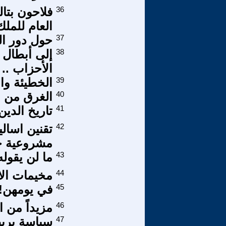
36
فلاحون بتال
العام للملك
37
حول دور الم
38
إلى أبطال ث
الأحزاب ..
39
الخطيئة وا
40
الغرق من 
41
تاريخ الدين
42
تقنين اسال
مشروعية ج
43
ما لن يقول
44
مخيمات الا
45
في يومهن! 
46
مزيداً من 
47
سياسة بريط