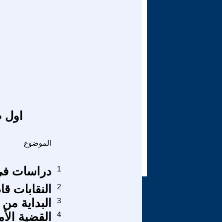
اول ص
الموضوع
1
دراسات في ت
2
النقابات ق
3
البداية من ال
4
القضية الأ