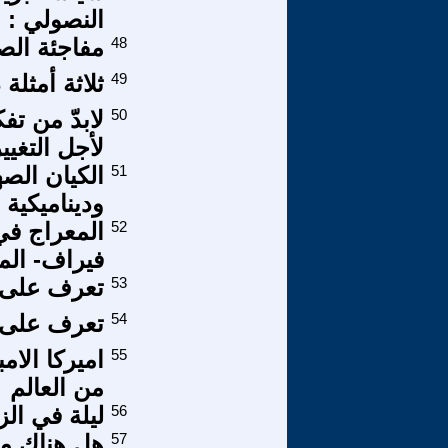
النصولي :
48
مفاجئة الص
49
ثلاثة أمثل
50
لابدّ من تف
لأجل التغيي
51
الكيان الص
وديناميكية إ
52
المعراج في 
فيراف- الم
53
تعرف على ع
54
تعرف على ع
55
اميركا الام
من العالم
56
ليلة في الز
57
هل هناك م