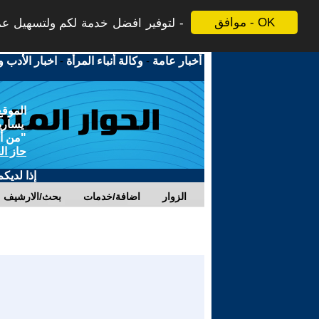
موافق - OK
لتوفير افضل خدمة لكم ولتسهيل عملي
أخبار عامة
-
وكالة أنباء المرأة
-
اخبار الأدب و
الموقع
يسارية
"من أج
حاز ال
إذا لديك
الزوار
اضافة/خدمات
بحث/الارشيف