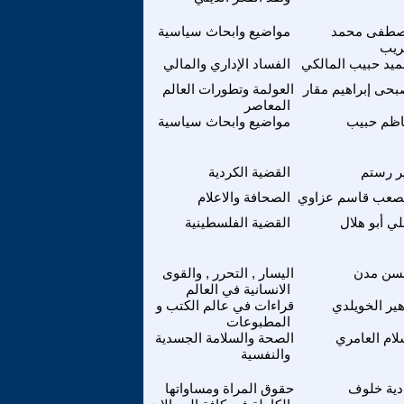
طفى محمد
مواضيع وابحاث سياسية
ريب
يد حبيب المالكي
الفساد الإداري والمالي
حى إبراهيم مقار
العولمة وتطورات العالم
المعاصر
اظم حبيب
مواضيع وابحاث سياسية
ر رستم
القضية الكردية
صعب قاسم عزاوي
الصحافة والاعلام
ي أبو هلال
القضية الفلسطينية
سن مدن
اليسار , التحرر , والقوى
الانسانية في العالم
ير الخويلدي
قراءات في عالم الكتب و
المطبوعات
ام العامري
الصحة والسلامة الجسدية
والنفسية
دية خلوف
حقوق المراة ومساواتها