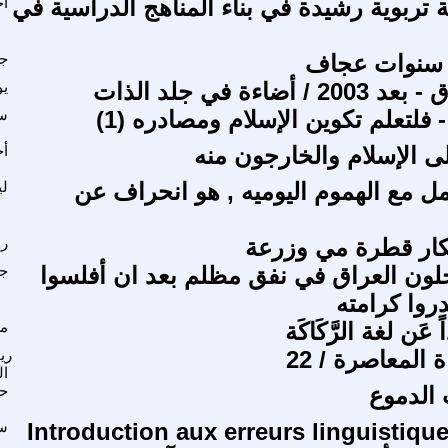
 تربوية رشيدة في بناء المناهج الدراسية في
اح
سنوات عجاف
جا
أضاءة في جلد الذات
ي
 فلتعلم تكوين الإسلام ومصادره (1)
س
لى الإسلام والخارجون منه
أح
مل مع الهموم اليوميه , هو انحراف عن
لي
كار قطرة مي وزرعة
رو
خلون العراق في نفق مظلم بعد ان أفلسوا
جو
روا كرامته
 عَن لغة الرَّكَاكَة
م
 المعاصرة / 22
ري
ال
 الدموع
حم
Introduction aux erreurs linguistiqu
سا