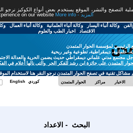
ة التصفح والنشر، الموقع يستخدم بعض أنواع الكوكيز نرجو النق
More info - المزيد
experience on our website
الفن
-
وكالة أنباء اليسار
-
وكالة أنباء العلمانية
-
وكالة أنباء العمال
-
وكا
الاقتصاد
-
اخبار الطب والعلوم
 الرئيسي لمؤسسة الحوار المتمدن
، علمانية، ديمقراطية، تطوعية وغير ربحية
ل مجتمع مدني علماني ديمقراطي حديث يضمن الحرية والعدالة الاجتم
حوار المتمدن على جائزة ابن رشد للفكر الحر والتى نالها أعلام في الفك
م مشاكل تقنية في تصفح الحوار المتمدن نرجو النقر هنا لاستخدام الموقع
كوردي
English
الاخبار
مراكز
الحوار المتمدن
البحث - الاعداد