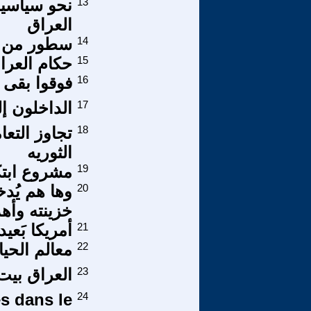
13
نحو سياسية
العراق
14
سطور من 
15
حكام العراق - بعد 2003 / 
16
فوقوا بقى -
17
الداخلون إ
18
تجاوز التعا
الثوريه
19
مشروع ابت
20
وها هم يُد
خزينته وأهد
21
أمريكا بَعيداً
22
معالم الحياة
23
العراق بيت
es dans le
24