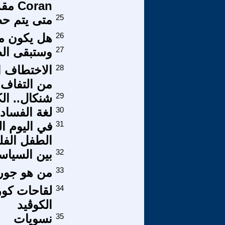
Coran مقدمة للأخطاء اللغوية في القرآن
25
متى يتم حصر
26
هل يكون موا
27
وستبقى الص
28
الاختطاف ا
من التفاف 
29
شنكال.. ال
30
لغة الفساد 
31
في اليوم ا
الطفل الف
32
بين السياس
33
من هو جورج 
34
لقاحات كور
الكوڤيد
35
نسويات