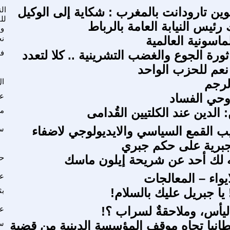
وين تارودانت بالمغرب : شكاية إلى الوكيل
ال
لل
 رئيس النيابة العامة بالرباط
وا
اسونية العالمية
نج
ورة الجوع والغضب التشرينية .. كلا لتعدد
فل
 نعم للحزب الواحد
لرجم
ال
وحي الفساد
عب
: الدين عند الكلتيين القُدامى
ما
يب القمع السياسي والايديولوجي لاضفاء
سع
برية على حكم جبري
ه لك أحد عن شريحة إيلون ماسك
حن
يواء – المعالجات
عل
يا جبريل عليك بالسلام!
بث
اليأس، وملاحقةٌ لسراب ؟!
عل
انيا تجاه موقف المؤسسة الدينية من قضية
س