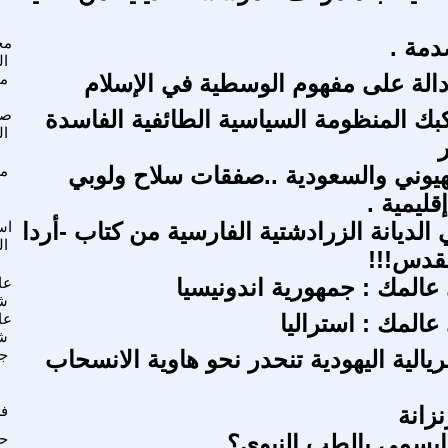
دمة .
مح
ا
ة دالة على مفهوم الوسطية في الإسلام
مح
كبك المنظومة السياسية الطائفية الفاسدة
صب
ال
ر
هيوني والسعودية ..صفقات سلاح ولوبي
مي
قليمية .
الديانة الزرادشتية الفارسية من كتاب -أردا
اس
ال
قدس!!!
المك : جمهورية اندونيسيا
عا
ش
المك : استراليا
عا
ش
بريالية اليهودية تنحدر نحو هاوية الانسحاب
جو
نزانة
فر
ايسمى بالطب النبوي؟
حس