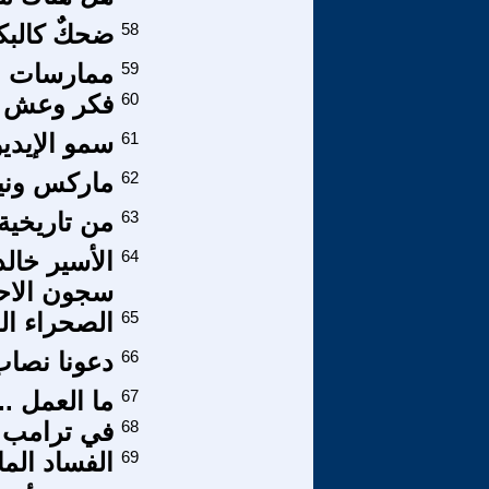
58
ضحكٌ كالبك
59
ممارسات عن
60
فكر وعش سع
61
سمو الإيديو
62
ماركس وني
63
من تاريخية ص
64
الأسير خال
سجون الاحتلال (1990م
65
الصحراء ال
66
دعونا نصاب
67
ما العمل ..
68
في ترامب 
69
الفساد الما