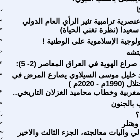
ا
ر
صرية ترامبية تثير الرأي العام الدولي
سر
يدا (نظرة تغني الحياة)
حا
لوجية الإسلاموية على الوطنية !
ح
تشه
خا
راع الهوية في العراق المعاصر (2- 5):
عق
د خليل موسى السيلاوي يصارع المرض في
سا
 - 2020م )
مغربية وخطاب محاميد الغزلان التاريخي..
عب
 بالجنون
س
؟
ز
وهتلر
خل
لي واليات معالجته، الجزء الثالث والاخير
سر
رش