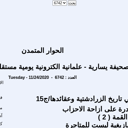
الحوار المتمدن
حيفة يسارية - علمانية الكترونية يومية مستقل
Tuesday - 11/24/2020 - العدد : 6742
ال
اريخ الزرادشتية وعقائدها/ج15
ف
ادرة على ازاحة الاحزاب
م
قمة ( 2 )
آد
مازيغية ليست للمتاجرة
كو