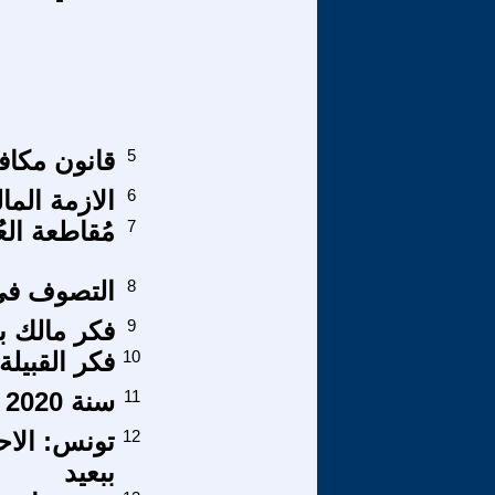
5
قانون مكاف
6
الازمة الما
7
مُقاطعة الع
8
التصوف في 
9
فكر مالك ب
10
فكر القبيلة
11
سنة 2020 مرت من هنا 4
12
تونس: الاح
ببعيد