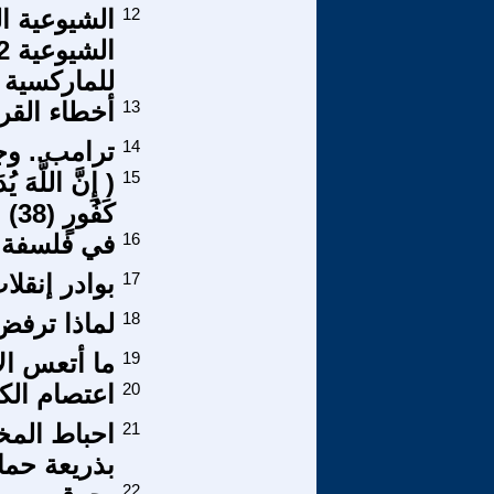
12
الشيوعية ال
للماركسية
13
أخطاء القرآن
14
ترامب.. وجه
15
( إِنَّ اللَّهَ يُ
كَفُورٍ (38) الحج )
16
في فلسفة ال
17
بوادر إنقل
18
لماذا ترف
19
ما أتعس الا
20
اعتصام الك
21
احباط المخ
بذريعة حماي
22