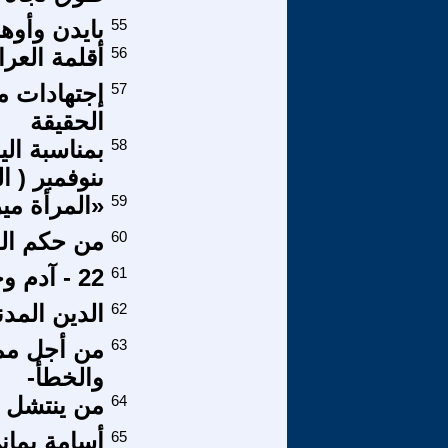
55
بايدن وأوه
56
أقلمة العر
57
إجتهادات م
الحقيقة
58
ىنوفمبر ( ا
59
«المرأة مي
60
من حكم الخ
61
22 - آدم وحواء .. أشركا بالله !!
62
الدين المد
63
من أجل مما
والخطأ-
64
من ينتشل ا
65
أسامة يمان