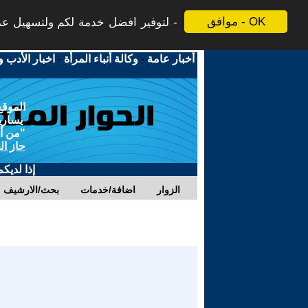
موافق - OK
لتوفير افضل خدمة لكم ولتسهيل عملي
أخبار عامة
-
وكالة أنباء المرأة
-
اخبار الأدب و
الموقع
يسارية
"من أج
حاز ال
إذا لديك
الزوار
اضافة/خدمات
بحث/الارشيف