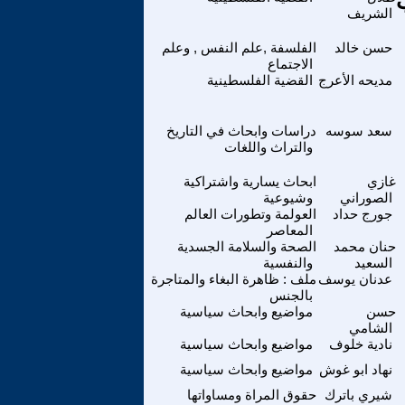
الشريف
حسن خالد
الفلسفة ,علم النفس , وعلم
الاجتماع
مديحه الأعرج
القضية الفلسطينية
سعد سوسه
دراسات وابحاث في التاريخ
والتراث واللغات
غازي
ابحاث يسارية واشتراكية
الصوراني
وشيوعية
جورج حداد
العولمة وتطورات العالم
المعاصر
حنان محمد
الصحة والسلامة الجسدية
السعيد
والنفسية
عدنان يوسف
ملف : ظاهرة البغاء والمتاجرة
بالجنس
حسن
مواضيع وابحاث سياسية
الشامي
نادية خلوف
مواضيع وابحاث سياسية
نهاد ابو غوش
مواضيع وابحاث سياسية
شيري باترك
حقوق المراة ومساواتها