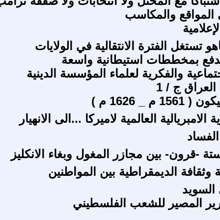
شتباكا مع المحتل ولا انتخابات ولا صفقة ترامب
المواقع والمكاسب
إعلامية
هو تستغل الفترة الانتقالية في الولايات
دفع بمخططات استيطانية واسعة
تماعية والفكرية لعلماء المؤسسة الدينية
لعراق ج / 1
 م _ 1626 م )
 الامبريالية العالمية لاميركا ...الى الانهيار
الفساد
ستة -قرون- بين مجازر المغول وبغاء الانكليز
 وثقافة الديمقراطية بين المواطنين
السويد
ير المصير للشعب الفلسطيني