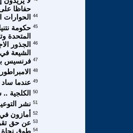
لا يريدون إ
حفاظا على 
44
الحوارات ال
45
حكومة نتنيا
المتحدة وت
46
الجذور الاج
الشيعة في ا
47
فرنسيس بيكون ( 1561
48
الامبراطورية
49
عندما ساد 
50
الكلجية .. 
51
نشر التوعية
52
أمازون في 
53
عن حق تقر
54
طوق نجاة