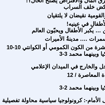
 المال والاقتراض يصلح الحال؟!
كض خلف السراب
لقومية نقيضان لا يلتقيان
لأطفالِ في عينيه!
 … يكبر الأطفال ويحبّون العالم
سمرات …. مدينةُ الأميرات
شرة من الكون الكمومي أو الكوانتي 10-10
 وبينهما محمد 3-3
خل والخارج في الميدان الإعلامي
 المعاصرة / 12
 وبينهما محمد 2-3
 الأمام-: كرونولوجيا سياسية محاولة تفصيلية