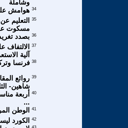
وشاملة
34
هوامش على 
35
التعليم عن
مسكوت عنه
36
بصدد تغريد
37
الالتفاف عل
آلية الاست
38
فرنسا وتركيا
39
روائع المق
شاهين- الث
40
أربعة مناسب
...
41
الوطن المر
42
الكورد ليسو
43