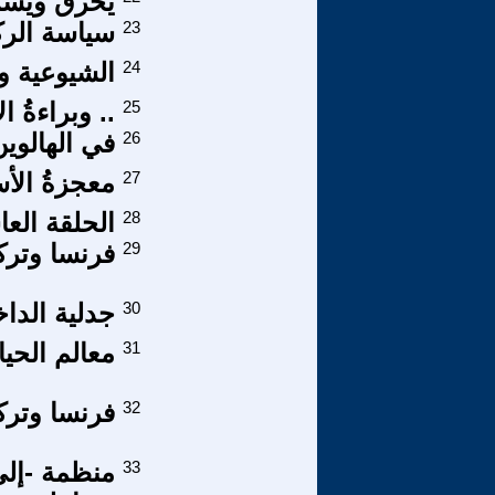
يحرق ويسرق
23
سياسة الر
24
الشيوعية وا
25
.. وبراءةُ ا
26
في الهالوين
27
معجزةُ الأ
28
الحلقة العا
29
فرنسا وتركيا
30
جدلية الدا
31
معالم الحياة
32
فرنسا وتركيا
33
منظمة -إلى