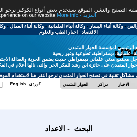
ة التصفح والنشر، الموقع يستخدم بعض أنواع الكوكيز نرجو النق
More info - المزيد
experience on our website
الفن
-
وكالة أنباء اليسار
-
وكالة أنباء العلمانية
-
وكالة أنباء العمال
-
وكا
الاقتصاد
-
اخبار الطب والعلوم
 الرئيسي لمؤسسة الحوار المتمدن
، علمانية، ديمقراطية، تطوعية وغير ربحية
ل مجتمع مدني علماني ديمقراطي حديث يضمن الحرية والعدالة الاجتم
حوار المتمدن على جائزة ابن رشد للفكر الحر والتى نالها أعلام في الفك
م مشاكل تقنية في تصفح الحوار المتمدن نرجو النقر هنا لاستخدام الموقع
كوردي
English
الاخبار
مراكز
الحوار المتمدن
البحث - الاعداد