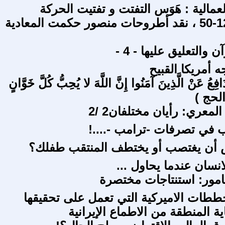
عمالية : هَوَس التفتت و تفتيت الحركة
الشيوعية 12-50 ، نقد أطروحات منصور حكمت المعادية
 والتعليق عليها - 4 -
 أمريكا القبيح
دَافِعُ عَنْ الَّذِينَ آمَنُوا إِنَّ اللَّهَ لا يُحِبُّ كُلَّ خَوَّانٍ
معري: رأيان مختلفان2 /2
اب في تصرفات -ترامب -....!
ض أن يغتصب أو يختطف المنتقب طفلك؟
نسان عندما يحاول ...
امور: استنتاجات مختصرة
ططات الاميركية التي تعمل على تحقيقها
ة المنطقة من الاطماع الإيرانية