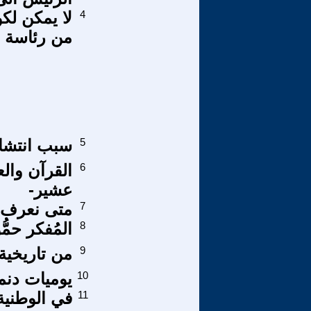
4
لا يمكن لك
من رئاسة ت
5
سبب انتشار
6
القرآن والع
عشير-
7
متى نعرف م
8
المُفكر حمّ
9
من تاريخية ال
10
يوميات دنماركي
11
في الوطنية