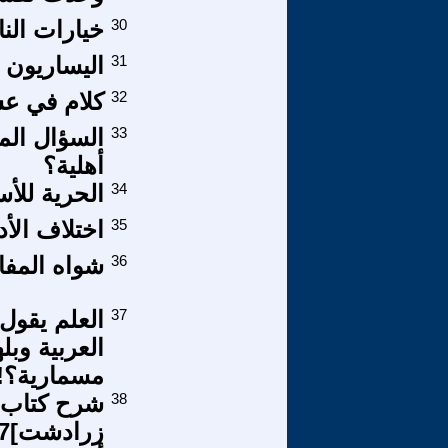
30
خيارات الن
31
اليساريون .
32
كلام في عش
33
السؤال الم
أهلية؟
34
الحرية للأ
35
اختلاف الأ
36
شواه المفا
37
العلم يقول:
العربية وبل
مسمارية؟!
38
شرح كتاب ف
زرادشت]17 عَن القراءة والكتابة