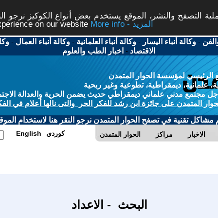
ة التصفح والنشر، الموقع يستخدم بعض أنواع الكوكيز نرجو النق
More info - المزيد
experience on our website
الفن
-
وكالة أنباء اليسار
-
وكالة أنباء العلمانية
-
وكالة أنباء العمال
-
وكا
الاقتصاد
-
اخبار الطب والعلوم
 الرئيسي لمؤسسة الحوار المتمدن
، علمانية، ديمقراطية، تطوعية وغير ربحية
ل مجتمع مدني علماني ديمقراطي حديث يضمن الحرية والعدالة الاجتم
حوار المتمدن على جائزة ابن رشد للفكر الحر والتى نالها أعلام في الفك
م مشاكل تقنية في تصفح الحوار المتمدن نرجو النقر هنا لاستخدام الموقع
كوردي
English
الاخبار
مراكز
الحوار المتمدن
البحث - الاعداد