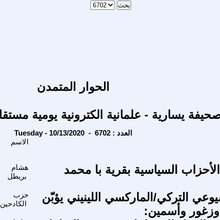
الحوار المتمدن
حيفة يسارية - علمانية الكترونية يومية مستقل
Tuesday - 10/13/2020 - العدد : 6702
الاسم
أحزاب السياسية بقرية با محمد
هشام
بريطل
وعي التركي/الماركسي اللينيني يؤبّن
حزب
الكادحين
أوزغور وأسمين: