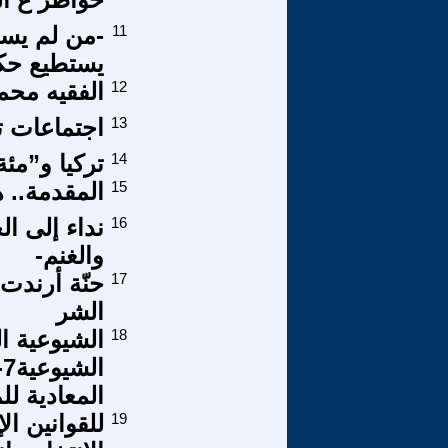
11
-من لم يست
يستطيع حكم
12
الفقيه محم
13
اجتماعات ت
14
تركيا و”مئ
15
المقدمة.. ه
16
نداء إلى ال
والغنم-
17
حنّة أرندت
الشر
18
الشيوعية ال
المعادية لل
19
للقوانين ال