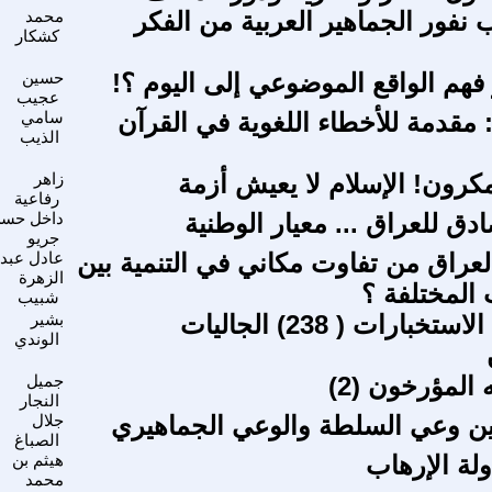
نفور الجماهير العربية من الفكر
محمد
كشكار
 فهم الواقع الموضوعي إلى اليوم ؟!
حسين
عجيب
 مقدمة للأخطاء اللغوية في القرآن
سامي
الذيب
مكرون! الإسلام لا يعيش أزمة
زاهر
رفاعية
صادق للعراق ... معيار الوطنية
داخل حس
جريو
لعراق من تفاوت مكاني في التنمية بين
عادل عبد
الزهرة
المختلفة ؟
شبيب
مباحث في الاستخبارات ( 238) الجاليات
بشير
الوندي
 المؤرخون (2)
جميل
النجار
بين وعي السلطة والوعي الجماهيري
جلال
الصباغ
لة الإرهاب
هيثم بن
محمد