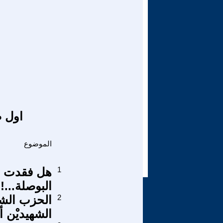
اول ص
الموضوع
1
هل فقدت ال
البوصلة...!
2
الحزب الشي
الشهيديْن 