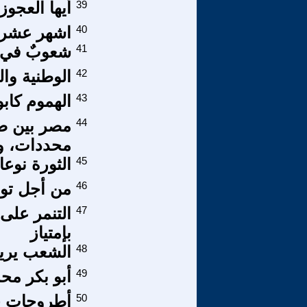
39
أيها العجو
40
اشهر عشرة
41
شعوبٌ في ا
42
الوطنية وا
43
الهموم كاب
44
مصر بين ص
محددات، وم
45
الثورة نوعا
46
من أجل توحي
47
التنمر على
بإمتياز
48
الشعب يري
49
أبو بكر محمد بن
50
أطروحات حو