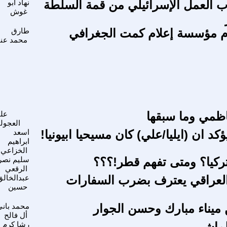
 العمل الإسرائيلي من قمة السلطة
نهاد ابو
غوش
م مؤسسة إعلام كمت الجغرافي
طارق
محمد عنت
ظمي وما سبقها
عل
العجول
ؤكد ان (ايليا/علي) كان مسيحيا ابيونيا!
اسعد
ابراهيم
الخزاعي
ركيا؟ ومتى تفهم قطر!؟؟؟
سليم نصر
الرقعي
العراقي يعترف بضرب السفارات
عبدالخالق
حسين
 ميناء مبارك وحسن الجوار
محمد باني
أل فالح
لماشي
رشا كرم