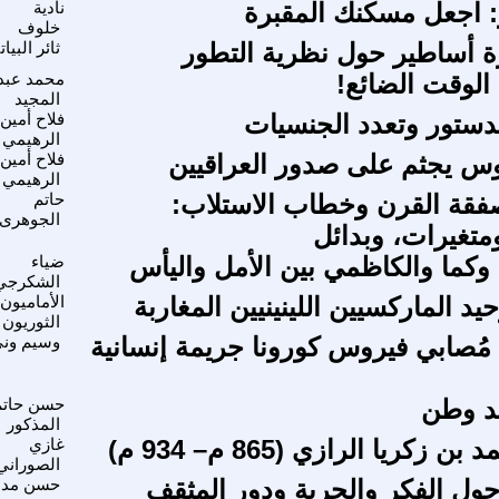
ز: اجعل مسكنك المقبرة
نادية
خلوف
 أساطير حول نظرية التطور
ثائر البيا
لوقت الضائع!
محمد عبد
المجيد
لدستور وتعدد الجنسيات
فلاح أمين
الرهيمي
وس يجثم على صدور العراقيين
فلاح أمين
الرهيمي
فقة القرن وخطاب الاستلاب:
حاتم
الجوهرى
تغيرات، وبدائل
 وكما والكاظمي بين الأمل واليأس
ضياء
الشكرجي
د الماركسيين اللينينيين المغاربة
الأماميون
الثوريون
 مُصابي فيروس كورونا جريمة إنسانية
وسيم ون
د وطن
حسن حاتم
المذكور
 زكريا الرازي (865 م– 934 م)
غازي
الصوراني
ل الفكر والحرية ودور المثقف
حسن مد