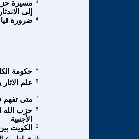
3
مسيرة حزب
إلى الاندثار
4
ضرورة قيا
5
حكومة الكا
6
علم الاثار ي
7
متى تفهم ت
8
حزب الله 
الأجنبية
9
الكويت بين
10
خواطر ع ا