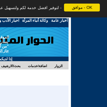
موافق - OK
لتوفير افضل خدمة لكم ولتسهيل عملي
أخبار عامة
-
وكالة أنباء المرأة
-
اخبار الأدب و
الموقع
يسارية
"من أج
حاز ال
إذا لديك
الزوار
اضافة/خدمات
بحث/الارشيف