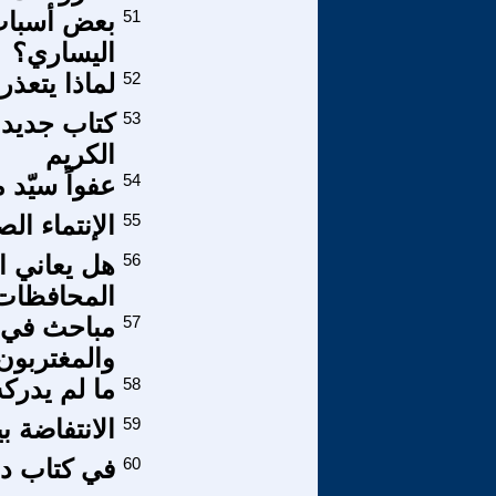
51
بعض أسباب 
اليساري؟
52
لماذا يتعذر
53
كتاب جديد:
الكريم
54
عفواً سيّد 
55
الإنتماء ال
56
هل يعاني ا
المحافظات 
57
والمغتربون
58
ما لم يدركه
59
الانتفاضة 
60
في كتاب دو