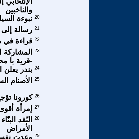
الإنتخابي إ
والناخبين
20
نبوءة السيا
21
رسالة إلى 
22
قراءة في 
23
المشاركة ال
-قرية با مح
24
بندر يعلن
25
الأصنام الس
26
كورونا تؤ
27
إمرأة أقوى
28
النّقد البنّا
الأمراض
29
وعدت نفس