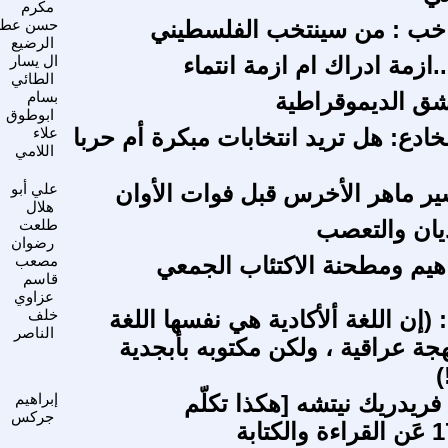
مكرم
اخب : من سينتخب الفلسطيني
حسن عطا
الرضيع
.ازمة ادراك ام ازمة انتماء
ال يسار
الطائي
ق الديموقراطية
بسام
ابوطوق
خادع: هل تريد انتخابات مبكرة أم حربا
علاء
اللامي
سير ماهر الأخرس قبل فوات الأوان
علي أبو
هلال
ديان والتعصب
طلعت
رضوان
هيم ومطحنة الاكتئاب الجمعي
مصعب
قاسم
عزاوي
 (إن اللغة ألأكادية هي نفسها اللغة
خلف
الناصر
هجة عراقية ، ولكن مكتوبه بأبجدية
)
ريدريك نيتشه [هكذا تكلّم
إبراهيم
جركس