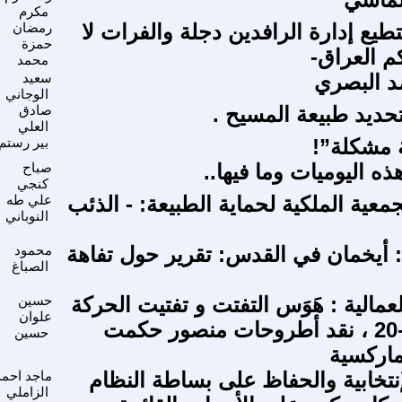
مكرم
طيع إدارة الرافدين دجلة والفرات لا
رمضان
حمزة
 العراق-
محمد
د البصري
سعيد
الوجاني
حديد طبيعة المسيح .
صادق
العلي
ة مشكلة”!
بير رستم
ذه اليوميات وما فيها..
صباح
كنجي
جمعية الملكية لحماية الطبيعة: - الذئب
علي طه
النوباني
: أيخمان في القدس: تقرير حول تفاهة
محمود
الصباغ
عمالية : هَوَس التفتت و تفتيت الحركة
حسين
علوان
الشيوعية7-20 ، نقد أطروحات منصور حكمت
حسين
ماركسية
إنتخابية والحفاظ على بساطة النظام
ماجد احمد
الزاملي