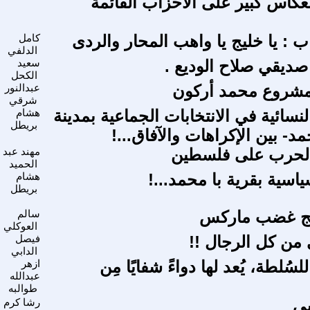
نعكاس كبير على الأحزاب القائمة
ب : يا خليج يا واهب المحار والردى
كامل
الدلفي
صديقي صلاح الوديع .
سعيد
الكحل
مشروع محمد أركون
عبدالنور
شرقي
نسائية في الانتخابات الجماعية بمدينة
هشام
بريطل
مد- بين الإكراهات والآفاق...!
 الحرب على فلسطين
مهند عبد
الحميد
ياسية بقرية با محمد...!
هشام
بريطل
جج غضب ماركس
سالم
العوكلي
 من كل الرجال !!
فيصل
الدابي
ء للسُلطة، يُعد لها دواءً شفايًا مِن
ازهر
عبدالله
طوالبه
ي
رشا كرم