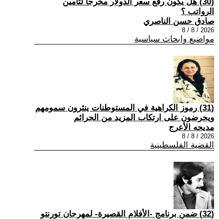
(30) هل يكون رفع سعر الدولار مخرجا لتأمين
الرواتب ؟
صادق حسن الناصري
2026 / 8 / 8
مواضيع وابحاث سياسية
(31) رموز الكراهية في المستوطنات ينثرون سمومهم
ويحرضون على ارتكاب المزيد من الجرائم
مديحه الأعرج
2026 / 8 / 8
القضية الفلسطينية
(32) ضمن برنامج -الأفلام القصيرة- لمهرجان تورنتو