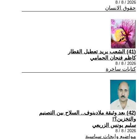
2026 / 8 / 8
حقوق الانسان
(41) الشعب يريد تعطيل القطار
كاظم فنجان الحمامي
2026 / 8 / 8
كتابات ساخرة
(42) بعد وثيقة ملادينوف.. السلاح بين التصنيم
والتخزين؟!
سليم يونس الزريعي
2026 / 8 / 8
مواضيع وابحاث سياسية