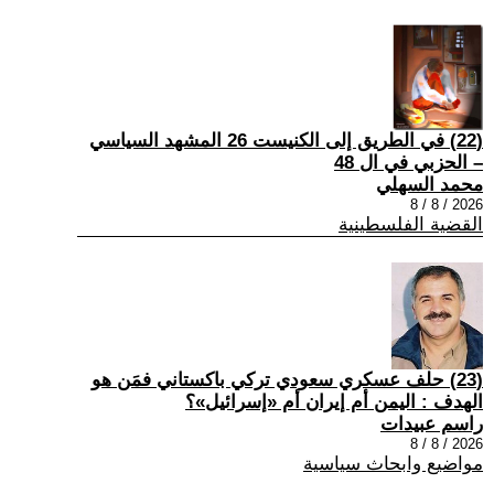
(22) في الطريق إلى الكنيست 26 المشهد السياسي
– الحزبي في ال 48
محمد السهلي
2026 / 8 / 8
القضية الفلسطينية
(23) حلف عسكري سعودي تركي باكستاني فمَن هو
الهدف : اليمن أم إيران أم «إسرائيل»؟
راسم عبيدات
2026 / 8 / 8
مواضيع وابحاث سياسية