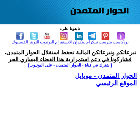
تابعونا على:
بودكاست
بنترست
تيلكرام
لينكدإن
الانستغرام
اليوتيوب
التويتر
الفيسبوك
تبرعاتكم وتبرعاتكن المالية تحفظ استقلال الحوار المتمدن،
فشاركونا في دعم استمرارية هذا الفضاء اليساري الحر
[اشترك في قناة ‫«الحوار المتمدن» على اليوتيوب]
الحوار المتمدن - موبايل
الموقع الرئيسي