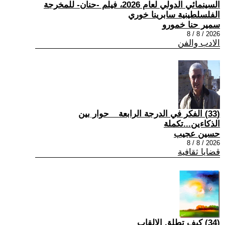
السينمائي الدولي لعام 2026، فيلم -حنان- للمخرجة
الفلسلطينية سابرينا خوري
سمير حنا خمورو
2026 / 8 / 8
الادب والفن
(33) الفكر في الدرجة الرابعة _ حوار بين
الذكاءين...تكملة
حسين عجيب
2026 / 8 / 8
قضايا ثقافية
(34) كيف تطلق الالقاب