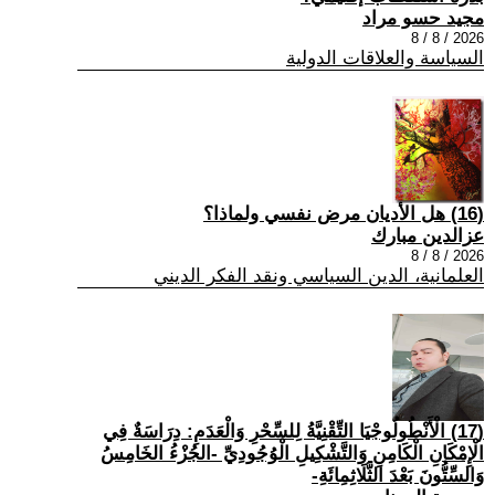
مجيد حسو مراد
2026 / 8 / 8
السياسة والعلاقات الدولية
(16) هل الأديان مرض نفسي ولماذا؟
عزالدين مبارك
2026 / 8 / 8
العلمانية، الدين السياسي ونقد الفكر الديني
(17) الْأَنْطُولُوجْيَا التِّقْنِيَّةُ لِلسِّحْرِ وَالْعَدَمِ: دِرَاسَةٌ فِي
الْإِمْكَانِ الْكَامِنِ وَالتَّشْكِيلِ الْوُجُودِيِّ -الجُزْءُ الخَامِسُ
وَالسِّتُّونَ بَعْدَ الثَّلَاثِمِائَةِ-