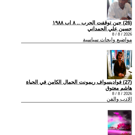
(26) حين توقفت الحرب .. ٨ اب ١٩٨٨
حسين علي الحمداني
2026 / 8 / 8
مواضيع وابحاث سياسية
(27) فواديسواف ريمونت الجمال الكامن في الحياة
هاشم معتوق
2026 / 8 / 8
الادب والفن