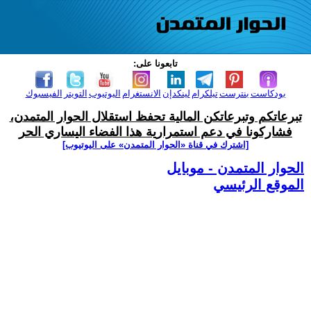
تابعونا على:
بودكاست
بنترست
تيلكرام
لينكدإن
الانستغرام
اليوتيوب
التويتر
الفيسبوك
تبرعاتكم وتبرعاتكن المالية تحفظ استقلال الحوار المتمدن،
فشاركونا في دعم استمرارية هذا الفضاء اليساري الحر
[اشترك في قناة ‫«الحوار المتمدن» على اليوتيوب]
الحوار المتمدن - موبايل
الموقع الرئيسي