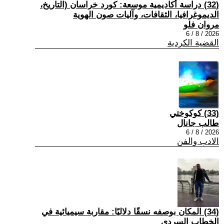
(32) دراسة أكاديمية موسعة: كورد خراسان (التاريخ،
الديموغرافيا، الثقافات، وآليات صون الهوية
مروان فلو
2026 / 8 / 6
القضية الكردية
(33) كوكوختي
طالب جانال
2026 / 8 / 6
الادب والفن
(34) المكان بوصفه نسقًا دلاليًا: مقاربة سيميائية في
الخطاب السردي