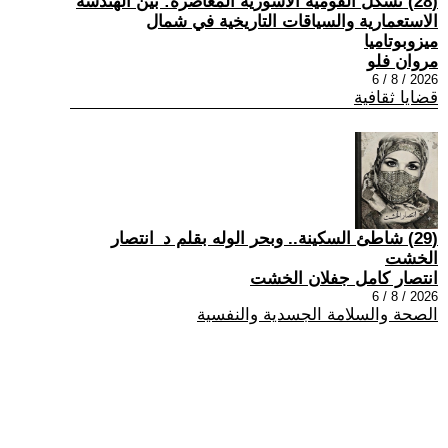
(28) تشكُّل القومية الآشورية المعاصرة: بين الهندسة
الاستعمارية والسياقات التاريخية في شمال
ميزوبوتاميا
مروان فلو
2026 / 8 / 6
قضايا ثقافية
(29) شاطئ السكينة.. وبحر الوله بقلم د_انتصار
الخشت
انتصار كامل جفلان الخشت
2026 / 8 / 6
الصحة والسلامة الجسدية والنفسية