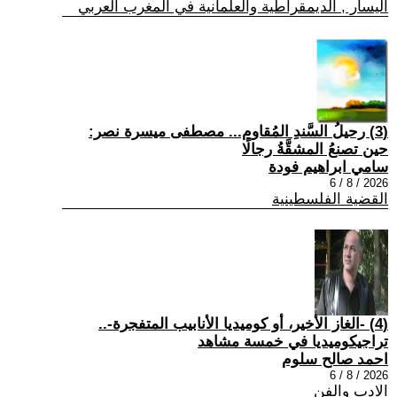
اليسار , الديمقراطية والعلمانية في المغرب العربي
(3) رحيلُ السَّندِ المُقاوم... مصطفى ميسرة نصر:
حين تصنعُ المشقَّةُ رجالًا
سامي ابراهيم فودة
2026 / 8 / 6
القضية الفلسطينية
(4) -الغاز الأخير، أو كوميديا الأنابيب المتفجرة-..
تراجيكوميديا في خمسة مشاهد
احمد صالح سلوم
2026 / 8 / 6
الادب والفن