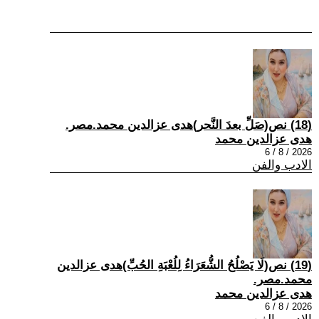
(18) نص(صَلِّ بعدَ النَّحر)هدى عزالدين محمد.مصر.
هدى عزالدين محمد
2026 / 8 / 6
الادب والفن
(19) نص(لَا يَصْلُحُ الشُّعَرَاءُ لِلُعْبَةِ الحُبِّ)هدى عزالدين
محمد.مصر.
هدى عزالدين محمد
2026 / 8 / 6