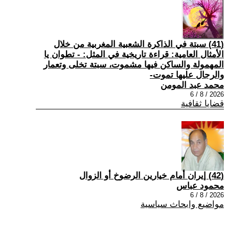
(41) سبتة في الذاكرة الشعبية المغربية من خلال
الأمثال العامية: قراءة تاريخية في المثل: - تطوان يا
المهمولة والساكن فيها مشموت، سبتة تخلى وتعمار
والرجال عليها تموت-
محمد عبد المومن
2026 / 8 / 6
قضايا ثقافية
(42) إيران أمام خيارين الرضوخ أو الزوال
محمود عباس
2026 / 8 / 6
مواضيع وابحاث سياسية