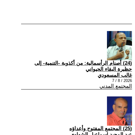
(24) أصنام الرأسمالية: من أكذوبة -التنمية- إلى
حظيرة البقاء الحيواني
غالب المسعودي
2026 / 8 / 7
المجتمع المدني
(25) المجتمع المفتوح وأعداؤه
عبد المجيد إسماعيل الشهاوي