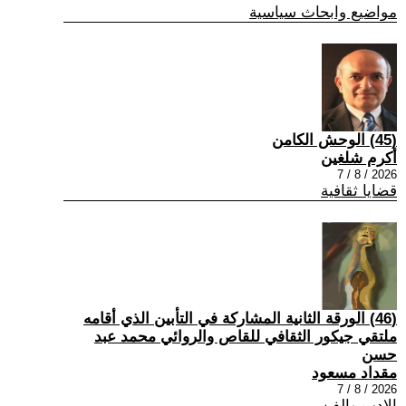
مواضيع وابحاث سياسية
(45) الوحش الكامن
أكرم شلغين
2026 / 8 / 7
قضايا ثقافية
(46) الورقة الثانية المشاركة في التأبين الذي أقامه
ملتقي جيكور الثقافي للقاص والروائي محمد عبد
حسن
مقداد مسعود
2026 / 8 / 7
الادب والفن