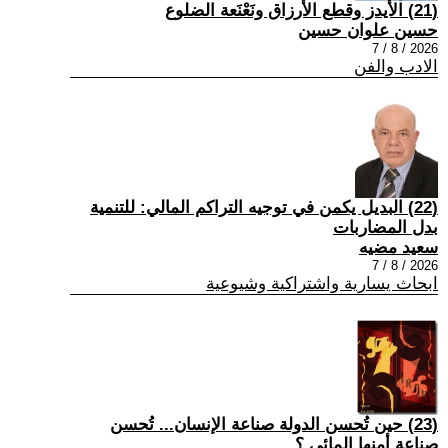
(21) الأيدز وقطع الأرزاق ونَعْنَعة الضلوع
حسين علوان حسين
2026 / 8 / 7
الادب والفن
(22) البديل يكمن في توجيه التراكم المالي: للتنمية
بدل المضاربات
سعيد مضيه
2026 / 8 / 7
ابحاث يسارية واشتراكية وشيوعية
(23) حين تُحسن الدولة صناعة الإنسان... تُحسن
صناعة أمنها المائي.؟