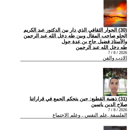
(30) الحوار الثقافي الذي دار بين الدكتور عبد الكريم
الحلو صاحب المقال وبين طه دخل الله عبد الرحمن
والأستاذ فضيل حاج بن عدة حول
طه دخل الله عبد الرحمن
2026 / 8 / 7
الادب والفن
(31) ذهنية القطيع: حين يتحكم الجمع في قراراتنا
صلاح الدين ياسين
2026 / 8 / 7
الفلسفة ,علم النفس , وعلم الاجتماع