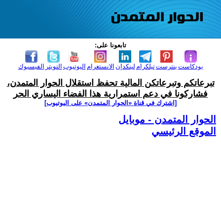
تابعونا على:
بودكاست
بنترست
تيلكرام
لينكدإن
الانستغرام
اليوتيوب
التويتر
الفيسبوك
تبرعاتكم وتبرعاتكن المالية تحفظ استقلال الحوار المتمدن،
فشاركونا في دعم استمرارية هذا الفضاء اليساري الحر
[اشترك في قناة ‫«الحوار المتمدن» على اليوتيوب]
الحوار المتمدن - موبايل
الموقع الرئيسي