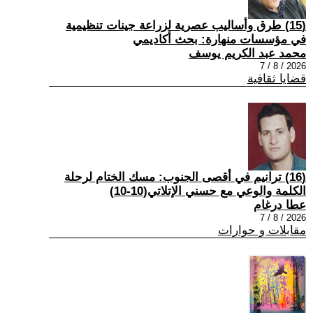
(15) طرق وأساليب عصرية لزراعة جينات تنظيمية
في مؤسسات منهارة: بحث أكاديمي
محمد عبد الكريم يوسف
2026 / 8 / 7
قضايا ثقافية
(16) ترانيم في أقصى الجنوب: مسك الختام لرحلة
الكلمة والوعي مع حسني الإتلاتي(10-10)
عطا درغام
2026 / 8 / 7
مقابلات و حوارات