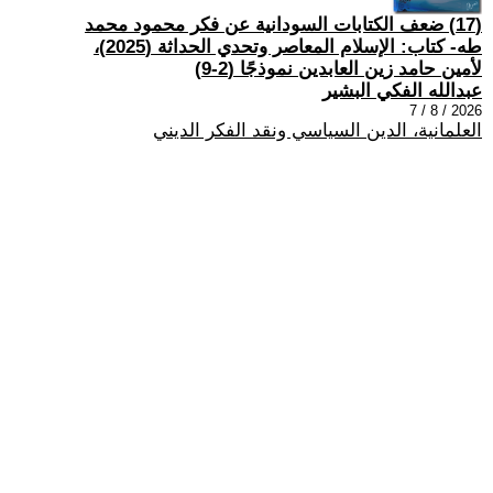
(17) ضعف الكتابات السودانية عن فكر محمود محمد
طه- كتاب: الإسلام المعاصر وتحدي الحداثة (2025)،
لأمين حامد زين العابدين نموذجًا (2-9)
عبدالله الفكي البشير
2026 / 8 / 7
العلمانية، الدين السياسي ونقد الفكر الديني