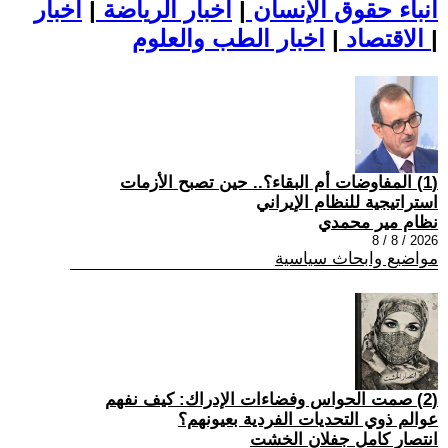
أنباء حقوق الإنسان
|
اخبار الرياضة
|
اخبار
|
اخبار الطب والعلوم
الاقتصاد
|
(1) المفاوضات أم البقاء؟.. حين تصبح الأزمات
استراتيجية للنظام الإيراني
نظام مير محمدي
2026 / 8 / 8
مواضيع وابحاث سياسية
(2) صمت الحواس وفضاءات الإدراك: كيف نفهم
عوالم ذوي التحديات الفردية بعيونهم؟
انتصار كامل جفلان الخشت