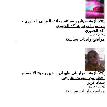
(28) أزمة سيناريو -سبتة- معلنة/ الغزالي الجبوري -
ت: من الفرنسية أكد الجبوري
أكد الجبوري
2026 / 8 / 6
مواضيع وابحاث سياسية
(29) أزمة القرار في طهران... حين يصبح الانقسام
أخطر من التهديد الخارجي
سعاد عزيز
2026 / 8 / 6
مواضيع وابحاث سياسية