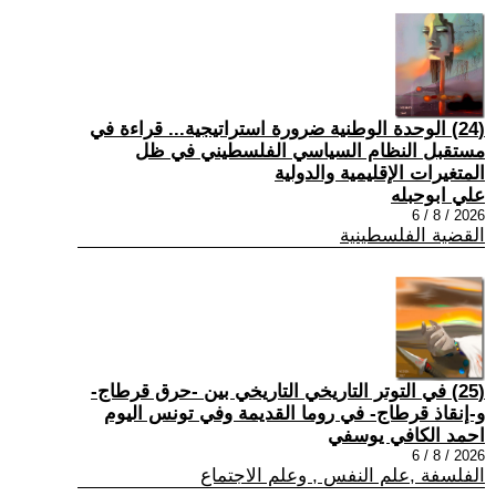
(24) الوحدة الوطنية ضرورة استراتيجية... قراءة في
مستقبل النظام السياسي الفلسطيني في ظل
المتغيرات الإقليمية والدولية
علي ابوحبله
2026 / 8 / 6
القضية الفلسطينية
(25) في التوتر التاريخي التاريخي بين -حرق قرطاج-
و-إنقاذ قرطاج- في روما القديمة وفي تونس اليوم
احمد الكافي يوسفي
2026 / 8 / 6
الفلسفة ,علم النفس , وعلم الاجتماع