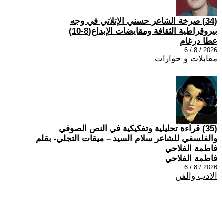
(34) صرخة الشاعر حسني الإتلاتي في وجه
بيروقراطية الثقافة ومقايضات الإبداع(8-10)
عطا درغام
2026 / 8 / 6
مقابلات و حوارات
(35) قراءة تحليلية وتفكيكية في النص الصوفي
والفلسفي للشاعر سلام السيد – ميقات التجلي- بقلم
فاطمة الفلاحي
فاطمة الفلاحي
2026 / 8 / 6
الادب والفن