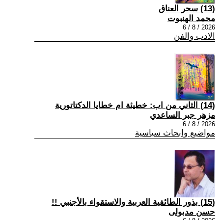
(13) سحر العناق
محمد الهنبوت
2026 / 8 / 6
الادب والفن
(14) الثاني من اب: خطيئة ام خطايا الدكتاتورية
مزهر جبر الساعدي
2026 / 8 / 6
مواضيع وابحاث سياسية
(15) بذور الطائفية العربية والاستقواء بالأجنبي !!
حسن مدبولى