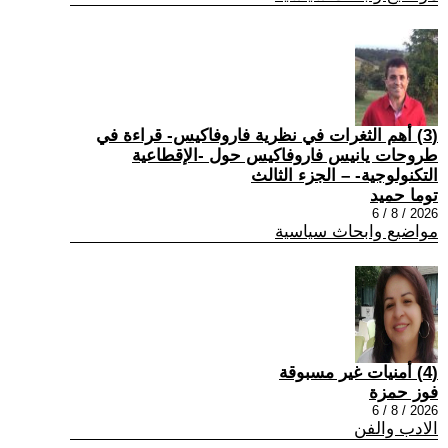
(3) أهم الثغرات في نظرية فاروفاكيس- قراءة في
طروحات يانيس فاروفاكيس حول -الإقطاعية
التكنولوجية- – الجزء الثالث
توما حميد
2026 / 8 / 6
مواضيع وابحاث سياسية
(4) أمنيات غير مسبوقة
فوز حمزة
2026 / 8 / 6
الادب والفن