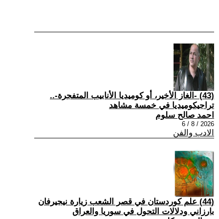
(43) -الغاز الأخير، أو كوميديا الأنابيب المتفجرة-..
تراجيكوميديا في خمسة مشاهد
احمد صالح سلوم
2026 / 8 / 6
الادب والفن
(44) علم كوردستان في قصر الشعب زيارة نيجيرفان
بارزاني ودلالات التحول في سوريا والعراق