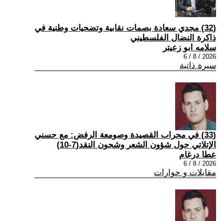
(32) مجدي سعادة بصمات نقابية وتضحيات وطنية في
ذاكرة النضال الفلسطيني
سلامه ابو زعيتر
2026 / 8 / 6
سيرة ذاتية
(33) في محراب القصيدة وصومعة الرفض: مع حسني
الإتلاتي حول شؤون الشعر وشجون النقد(7-10)
عطا درغام
2026 / 8 / 6
مقابلات و حوارات