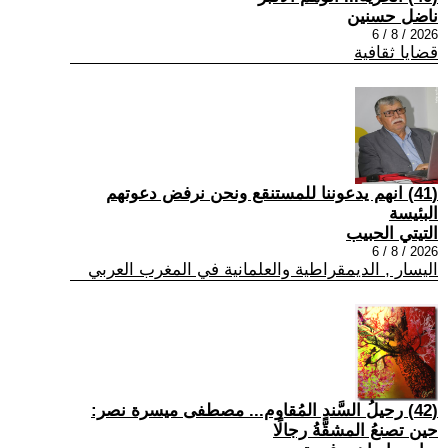
ناضل حسنين
2026 / 8 / 6
قضايا ثقافية
(41) انهم يدعوننا للمستنقع ونحن نرفض دعوتهم
البئيسة
التيتي الحبيب
2026 / 8 / 6
اليسار , الديمقراطية والعلمانية في المغرب العربي
(42) رحيلُ السَّندِ المُقاوم... مصطفى ميسرة نصر:
حين تصنعُ المشقَّةُ رجالًا