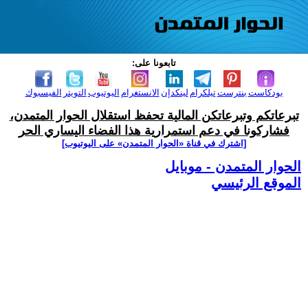
تابعونا على:
بودكاست
بنترست
تيلكرام
لينكدإن
الانستغرام
اليوتيوب
التويتر
الفيسبوك
تبرعاتكم وتبرعاتكن المالية تحفظ استقلال الحوار المتمدن،
فشاركونا في دعم استمرارية هذا الفضاء اليساري الحر
[اشترك في قناة ‫«الحوار المتمدن» على اليوتيوب]
الحوار المتمدن - موبايل
الموقع الرئيسي