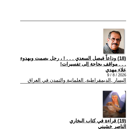
(18) وداعاً فيصل السعدي . . . ! ، رحل بصمت وبهدوء
. . . مواقف بحاجة إلى تفسيرات!
علاء مهدي
2026 / 8 / 9
اليسار ,الديمقراطية, العلمانية والتمدن في العراق
(19) قراءة في كتاب البخاري
الناصر خشيني