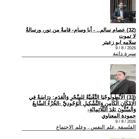
(32) عصام سالم.. - أبا وسام- قامةٌ من نور، ورسالةٌ
لا تموت
سلامه ابو زعيتر
2026 / 8 / 9
سيرة ذاتية
(33) الْأَنْطُولُوجْيَا التِّقْنِيَّةُ لِلسِّحْرِ وَالْعَدَمِ: دِرَاسَةٌ فِي
الْإِمْكَانِ الْكَامِنِ وَالتَّشْكِيلِ الْوُجُودِيِّ -الجُزْءُ السَّابِعُ
وَالسِّتُّونَ بَعْدَ الثَّلَاثِمِائَةِ-
حمودة المعناوي
2026 / 8 / 9
الفلسفة ,علم النفس , وعلم الاجتماع