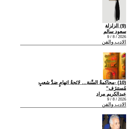
(9) الزلزلة
سعود سالم
2026 / 8 / 9
الادب والفن
(10) -محاكمةُ السَّنة… لائحةُ اتهامٍ ضدَّ شعبٍ
مُستنزَف”
عبدالكريم مراد
2026 / 8 / 9
الادب والفن