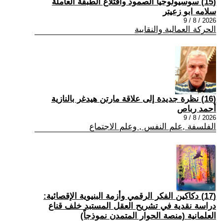
(15) سوسيولوجيا الصمود واقتلاع الطبقة العاملة
سلامه ابو زعيتر
2026 / 8 / 9
الحركة العمالية والنقابية
(16) نظرة جديدة إلى علاقة مارتن هيدغر بالنازية
أحمد رباص
2026 / 8 / 9
الفلسفة ,علم النفس , وعلم الاجتماع
(17) دكاكين الفكر الرقمي وأزمة البنيوية الإقصائية:
دراسة نقدية في تشريح العقل المستبد خلف قناع
العلمانية (منصة الحوار المتمدن نموذجاً)