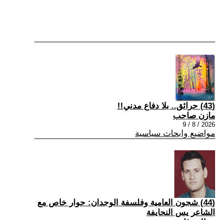
(43) حرائق.. بلا دفاع مدني!!
مازن صاحب
2026 / 8 / 9
مواضيع وابحاث سياسية
(44) شجون العامية وفلسفة الوجدان: حوار خاص مع
الشاعر يس النحايفة