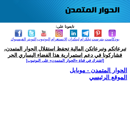
تابعونا على:
بودكاست
بنترست
تيلكرام
لينكدإن
الانستغرام
اليوتيوب
التويتر
الفيسبوك
تبرعاتكم وتبرعاتكن المالية تحفظ استقلال الحوار المتمدن،
فشاركونا في دعم استمرارية هذا الفضاء اليساري الحر
[اشترك في قناة ‫«الحوار المتمدن» على اليوتيوب]
الحوار المتمدن - موبايل
الموقع الرئيسي