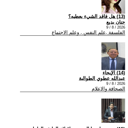
(13) هل فاقد الشيء يعطيه؟
حنان بديع
2026 / 8 / 9
الفلسفة ,علم النفس , وعلم الاجتماع
(14) الإيحاء
عبدالله عطوي الطوالبة
2026 / 8 / 9
الصحافة والاعلام