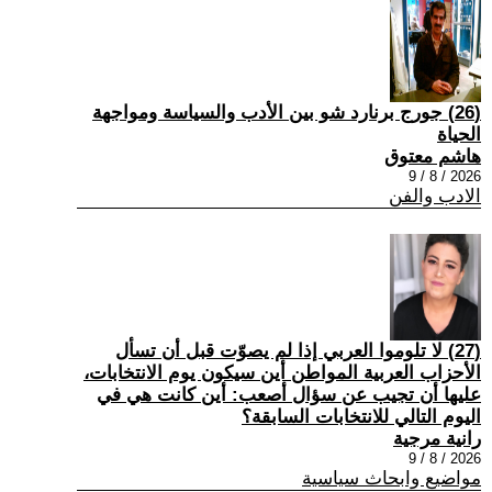
(26) جورج برنارد شو بين الأدب والسياسة ومواجهة
الحياة
هاشم معتوق
2026 / 8 / 9
الادب والفن
(27) لا تلوموا العربي إذا لم يصوّت قبل أن تسأل
الأحزاب العربية المواطن أين سيكون يوم الانتخابات،
عليها أن تجيب عن سؤال أصعب: أين كانت هي في
اليوم التالي للانتخابات السابقة؟
رانية مرجية
2026 / 8 / 9
مواضيع وابحاث سياسية