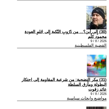
(30) إِلى أين؟... من دُرُوبِ النّكبة إِلى حُلمِ العودة
محمود كلّم
2026 / 8 / 9
القضية الفلسطينية
(31) مكر التضحية: من شرعية المقاومة إلى احتكار
البطولة ومأزق السلطة
عائد زقوت
2026 / 8 / 9
مواضيع وابحاث سياسية