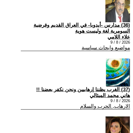
(36) مدارس -أيدوبا- في العراق القديم وفرضية
السومرية لغة وليست هوية
علاء اللامي
2026 / 8 / 9
مواضيع وابحاث سياسية
(37) الغرب يظننا إرهابيين ونحن نكفر بعضنا !!
هاني محمد الميثالي
2026 / 8 / 9
الارهاب, الحرب والسلام