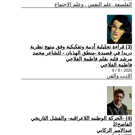
الفلسفة ,علم النفس , وعلم الاجتماع
(3) قراءة تحليلية أدبية وتفكيكية وفق منهج نظرية
دريدا في قصيدة -منطق الهذيان - للشاعر محمد
مرشد فلنه بقلم فاطمة الفلاحي
فاطمة الفلاحي
2026 / 8 / 9
الادب والفن
(4) -الحركة الوطنيه اللاعراقيه- والفشل التاريخي
الفاضح/2
عبدالامير الركابي