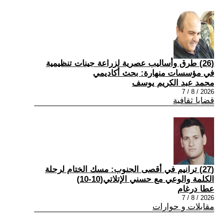
(26) طرق وأساليب عصرية لزراعة جينات تنظيمية
في مؤسسات منهارة: بحث أكاديمي
محمد عبد الكريم يوسف
2026 / 8 / 7
قضايا ثقافية
(27) ترانيم في أقصى الجنوب: مسك الختام لرحلة
الكلمة والوعي مع حسني الإتلاتي(10-10)
عطا درغام
2026 / 8 / 7
مقابلات و حوارات