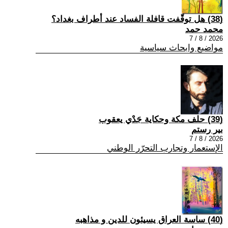
(38) هل توقّفت قافلة الفساد عند أطراف بغداد؟
محمد حمد
2026 / 8 / 7
مواضيع وابحاث سياسية
(39) حلف مكة وحكاية جَدْي يعقوب
بير رستم
2026 / 8 / 7
الإستعمار وتجارب التحرّر الوطني
(40) ساسة العراق يسيئون للدين و مذاهبه