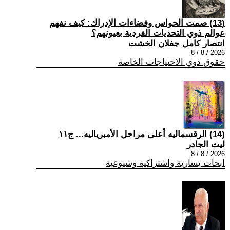
(13) صمت الحواس وفضاءات الإدراك: كيف نفهم
عوالم ذوي التحديات الفردية بعيونهم؟
انتصار كامل جفلان الخشت
2026 / 8 / 8
حقوق ذوي الاحتياجات الخاصة
(14) الرقسماليه أعلى مراحل الأمبرياليه... ج١١
ليث الجادر
2026 / 8 / 8
ابحاث يسارية واشتراكية وشيوعية