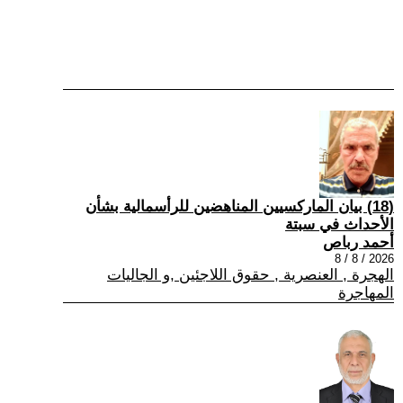
(18) بيان الماركسيين المناهضين للرأسمالية بشأن
الأحداث في سبتة
أحمد رباص
2026 / 8 / 8
الهجرة , العنصرية , حقوق اللاجئين ,و الجاليات
المهاجرة