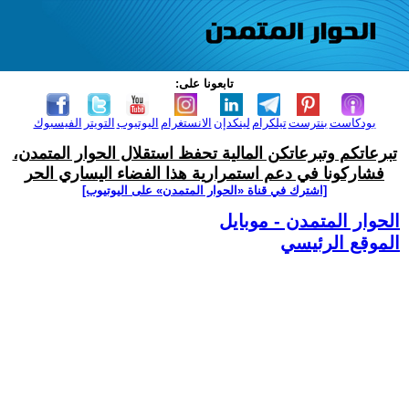
تابعونا على:
بودكاست
بنترست
تيلكرام
لينكدإن
الانستغرام
اليوتيوب
التويتر
الفيسبوك
تبرعاتكم وتبرعاتكن المالية تحفظ استقلال الحوار المتمدن،
فشاركونا في دعم استمرارية هذا الفضاء اليساري الحر
[اشترك في قناة ‫«الحوار المتمدن» على اليوتيوب]
الحوار المتمدن - موبايل
الموقع الرئيسي