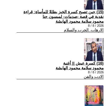
(15) حين تصبح كسرة الخبز بطلةً للمأساة: قراءة
نقدية في قصة -صدمات- لميسون حنا
محمود سلامة محمود الهايشة
2026 / 8 / 8
الارهاب, الحرب والسلام
(16) كسرة عيش || أغنية
محمود سلامة محمود الهايشة
2026 / 8 / 8
الادب والفن