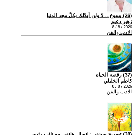
(36) يسوع... لا ولن أبدّلك بكلّ مجد الدنيا
زهير دعيم
2026 / 8 / 8
الادب والفن
(37) رقصة الحياة
كاظم الخليلي
2026 / 8 / 8
الادب والفن
(38) تصريح صحفي: إتصال هاتفي مع نائب رئيس