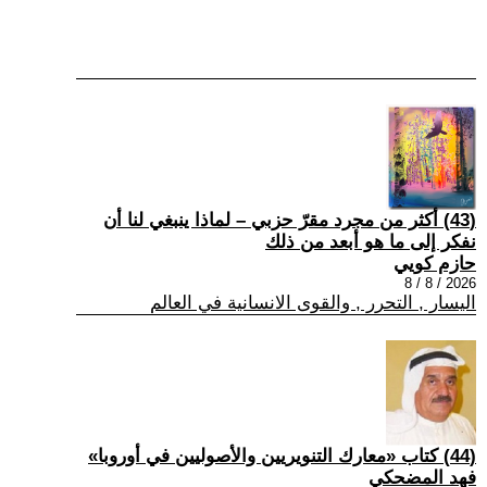
(43) أكثر من مجرد مقرّ حزبي – لماذا ينبغي لنا أن
نفكر إلى ما هو أبعد من ذلك
حازم كويي
2026 / 8 / 8
اليسار , التحرر , والقوى الانسانية في العالم
(44) كتاب «معارك التنويريين والأصوليين في أوروبا»
فهد المضحكي