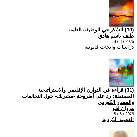
(30) السُكر في الوظيفة العامة
طيف باسم هادي
2026 / 8 / 8
دراسات وابحاث قانونية
(31) قراءة في التوازن الإقليمي والاستراتيجية
المستقلة: رد على أطروحة -بيجيريك- حول التحالفات
والمسار الكوردي
مروان فلو
2026 / 8 / 8
القضية الكردية