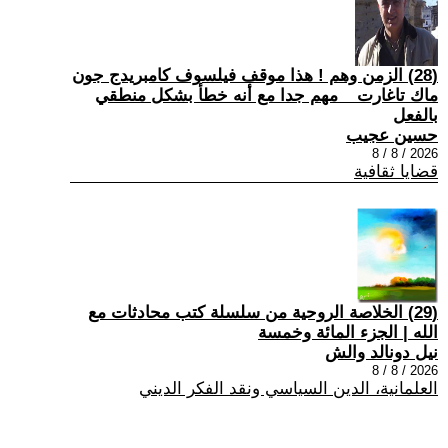
(28) الزمن وهم ! هذا موقف فيلسوف كامبريدج جون
ماك تاغارت _ مهم جدا مع أنه خطأ بشكل منطقي
بالفعل
حسين عجيب
2026 / 8 / 8
قضايا ثقافية
(29) الخلاصة الروحية من سلسلة كتب محادثات مع
الله | الجزء المائة وخمسة
نيل دونالد والش
2026 / 8 / 8
العلمانية، الدين السياسي ونقد الفكر الديني