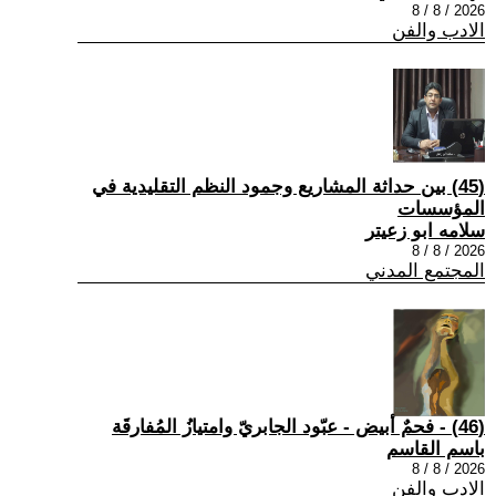
2026 / 8 / 8
الادب والفن
(45) بين حداثة المشاريع وجمود النظم التقليدية في
المؤسسات
سلامه ابو زعيتر
2026 / 8 / 8
المجتمع المدني
(46) - فحمٌ أبيض - عبّود الجابريّ وامتيازُ المُفارقَة
باسم القاسم
2026 / 8 / 8
الادب والفن