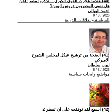
(40) عندما عجزت القوى الكبرى... تذكروا مصر! لكن
هل نسي المصريون دروس اليمن؟
احمد البهائي
2026 / 8 / 8
السياسة والعلاقات الدولية
(41) الضجة من ترشيح عبدُل لمجلس الشيوخ
الاميركي
لبيب سلطان
2026 / 8 / 8
مواضيع وابحاث سياسية
(42) اسمع لقد توقفت على ان تمطر 2