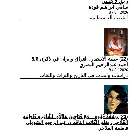
رجلٍ لا يُنسى
سامي ابراهيم فودة
2026 / 8 / 8
القضية الفلسطينية
(22) عبثية الانتصار: العراق وإيران في ذكرى 8/8
احمد عبدالرحيم البصري
2026 / 8 / 8
دراسات وابحاث في التاريخ والتراث واللغات
(23) رَشْفَةُ قَهْوَةٍ... مَعَ فَنَاجِينِ هَايْكُو الشَّاعِرَةِ فَاطِمَةِ
الْفَلَّاحِي. بقلم الكاتب الناقد د. عبد الرحيم الشويلي
فاطمة الفلاحي