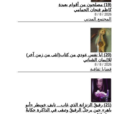
(19) مصلحون من أقوام بعيدة
كاظم فنجان الحمامي
2026 / 8 / 8
المجتمع المدني
(20) ايا نفس عودي من كتاب(انثى من زمن آخر)
للاإيمان الشباني
2026 / 8 / 8
قضايا ثقافية
(21) رفيقُ الزنزانة الذي غاب... نايف خويطر «أبو
باهر» حين يرحلُ الرفيقُ وتبقى في الذاكرة حكايةُ