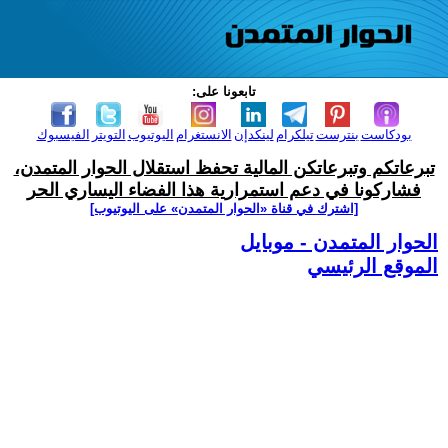
تابعونا على:
بودكاست
بنترست
تيلكرام
لينكدإن
الانستغرام
اليوتيوب
التويتر
الفيسبوك
تبرعاتكم وتبرعاتكن المالية تحفظ استقلال الحوار المتمدن،
فشاركونا في دعم استمرارية هذا الفضاء اليساري الحر
[اشترك في قناة ‫«الحوار المتمدن» على اليوتيوب]
الحوار المتمدن - موبايل
الموقع الرئيسي