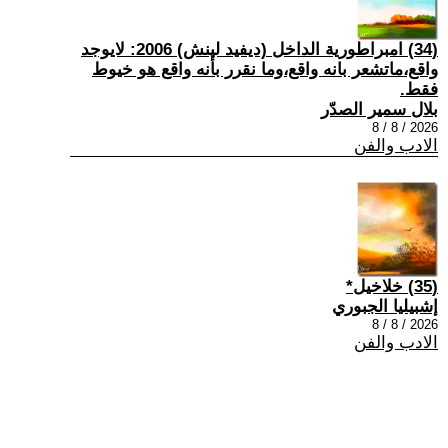
(34) امبراطورية الداخل (ديفيد لينش) 2006: لايوجد
واقع،ماتشعر بانه واقع،وما نقرر بأنه واقع هو خيوط
فقط.
بلال سمير الصدّر
2026 / 8 / 8
الادب والفن
(35) خلاخيل*
إشبيليا الجبوري
2026 / 8 / 8
الادب والفن