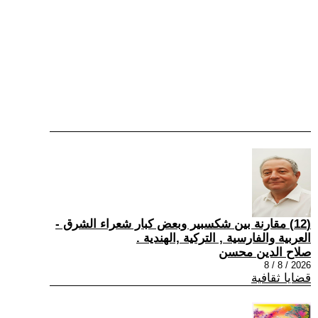
(12) مقارنة بين شكسبير وبعض كبار شعراء الشرق -
العربية والفارسية , التركية ,الهندية .
صلاح الدين محسن
2026 / 8 / 8
قضايا ثقافية