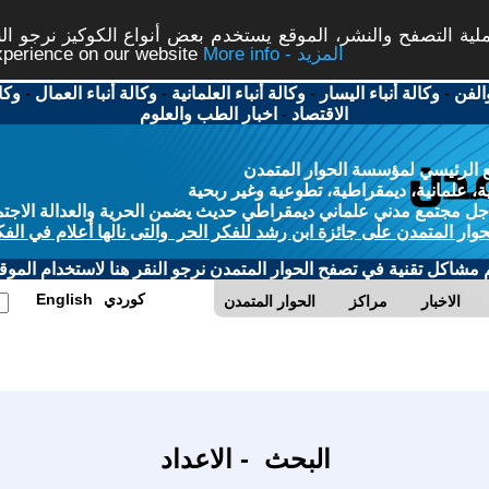
ة التصفح والنشر، الموقع يستخدم بعض أنواع الكوكيز نرجو النق
More info - المزيد
experience on our website
الفن
-
وكالة أنباء اليسار
-
وكالة أنباء العلمانية
-
وكالة أنباء العمال
-
وكا
الاقتصاد
-
اخبار الطب والعلوم
 الرئيسي لمؤسسة الحوار المتمدن
، علمانية، ديمقراطية، تطوعية وغير ربحية
ل مجتمع مدني علماني ديمقراطي حديث يضمن الحرية والعدالة الاجتم
حوار المتمدن على جائزة ابن رشد للفكر الحر والتى نالها أعلام في الفك
م مشاكل تقنية في تصفح الحوار المتمدن نرجو النقر هنا لاستخدام الموقع
كوردي
English
الاخبار
مراكز
الحوار المتمدن
البحث - الاعداد