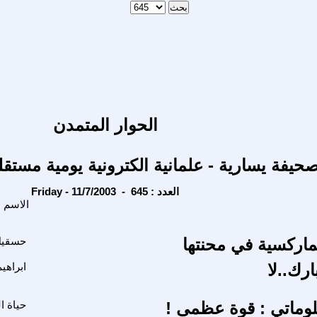
الحوار المتمدن
حيفة يسارية - علمانية الكترونية يومية مستقل
Friday - 11/7/2003 - العدد : 645
الاسم
ماركسية في محنتها
حسقيل
رك..لا
ابراهي
علوماتي : قوة عظمى !
حياة ا