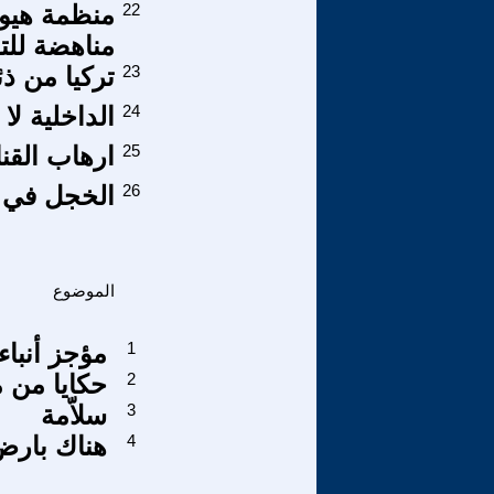
22
منظمة هيو
مناهضة للت
23
تركيا من ذ
24
الداخلية لا
25
ارهاب القنا
26
الخجل في م
الموضوع
1
مؤجز أنباء عام
2
حكايا من 
3
سلاّمة
4
هناك بارض