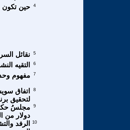
4
حين تكون 
5
نقائل السر
6
التقيه النش
7
مفهوم وحدة
8
اتفاق سويس
لتحقيق برن
9
مجلسُ حكمٍ
دولار من ا
10
الرفد والت