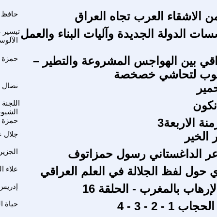
 الاشقاء العرب تجاه العراق
حافظ 
ات الدولة الجديدة وآليات البناء والعمل
تيسير ع
الآلو
اقي بين الهواجس المشروعة والتطير –
حمزة 
لوب لتحاشي خصخصة
مير
نضال 
نكون
اللجنة 
الشيوع
ة الاربعة3
حمزة 
ر الخير
جلال ع
عر الداغستاني رسول حمزاتوف
الجزير
 حول لفظ الجلالة في العلم العراقي
علاء ا
رهاب بالمغرب - الحلقة 16
إدريس 
 1 - 2 - 3 - 4
حياة ا