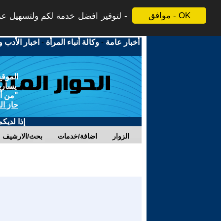
موافق - OK
لتوفير افضل خدمة لكم ولتسهيل عملي
أخبار عامة
-
وكالة أنباء المرأة
-
اخبار الأدب و
الموقع
يسارية
"من أج
حاز ال
إذا لديك
الزوار
اضافة/خدمات
بحث/الارشيف