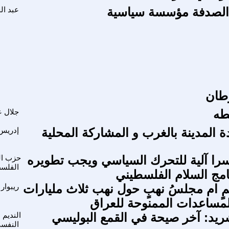
الصدفة مؤسسة سياسية
عبد ال
طان
طه
جلال ع
 المدينة بالغرب و المشاركة المحلية
إدريس 
را آلية للتحرك السياسي ويجب تطويره
حزب ا
الفلس
امج السلام الفلسطيني
 ام مجلسُ نهبٍ حول نهب ثلاث مليارات
ريبوار
لمساعدات الممنوحة للعراق
شريد: آخر صيحة في القمع البوليسي
النديم 
النفس