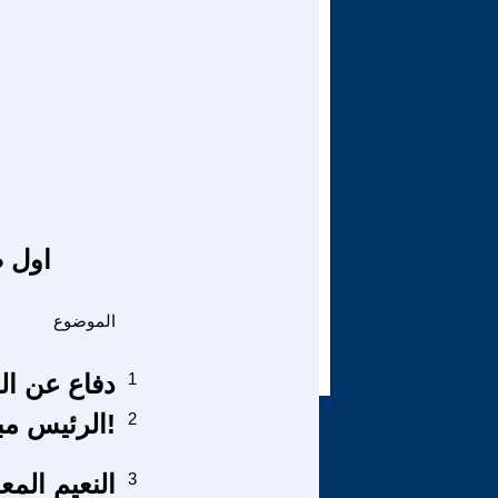
اول ص
الموضوع
1
دفاع عن ال
2
!الرئيس مبا
3
النعيم الم