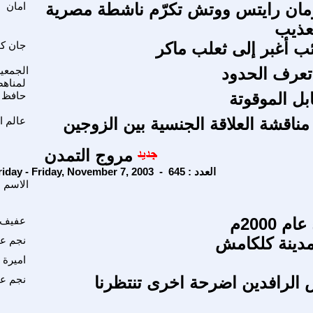
مان رايتس ووتش تكرّم ناشطة مصرية
امان
عذيب
ئب أغبر إلى ثعلب ماكر
جان كو
 تعرف الحدود
الجمعي
لمناهض
بل الموقوتة
حافظ 
ناقشة العلاقة الجنسية بين الزوجين
عالم ا
مروج التمدن
Friday - Friday, November 7, 2003 - العدد : 645
الاسم
 2000م
عفيف 
مدينة كلكامش
نجم ع
اميرة 
 الرافدين اضرحة اخرى تنتظرنا
نجم ع