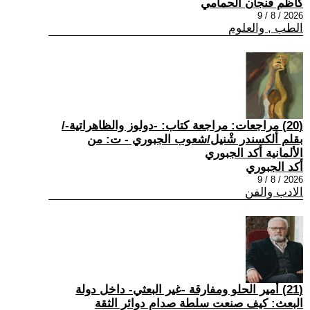
كاظم فنجان الحمامي
2026 / 8 / 9
الطب , والعلوم
(20) مراجعات: مراجعة كتاب: -دولوز والظاهراتية-/
بقلم ألكسندر شْنيل/شعوب الجبوري - ت: من
الألمانية أكد الجبوري
أكد الجبوري
2026 / 8 / 9
الادب والفن
(21) أمير الحلو ومفارقة -غير البعثي- داخل دولة
البعث: كيف صنعت سلطة صدام دوائر الثقة