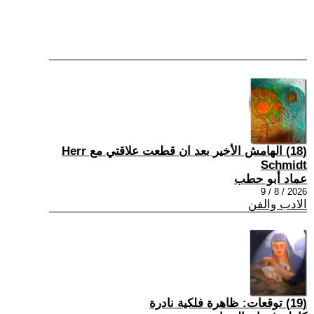
(18) الهامش الأخير بعد ان قطعت علاقتي مع Herr
Schmidt
عماد أبو حطب
2026 / 8 / 9
الادب والفن
(19) توقعات: ظاهرة فلكية نادرة