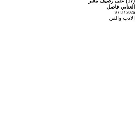
(17) على رصيف مغبر
العتابي فاضل
2026 / 8 / 9
الادب والفن