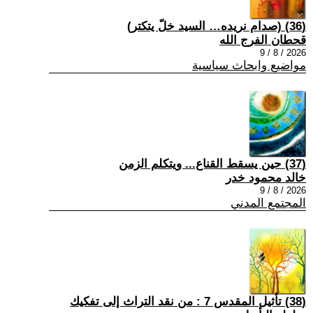
(36) (صدام نريده… السيد خلّ يتكتر)
قحطان الفرج الله
2026 / 8 / 9
مواضيع وابحاث سياسية
(37) حين يسقط القناع... ويتكلم الزمن
خالد محمود خدر
2026 / 8 / 9
المجتمع المدني
(38) تأثيل المقدس 7 : من نقد التراث إلى تفكيك