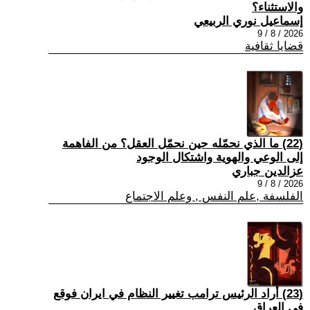
والاستثناء؟
إسماعيل نوري الربيعي
2026 / 8 / 9
قضايا ثقافية
(22) ما الذي نحمّله حين نحمّل العقل؟ من الفاهمة
إلى الوعي والهوية واشتكال الوجود
عزالدين جباري
2026 / 8 / 9
الفلسفة ,علم النفس , وعلم الاجتماع
(23) أراد الرئيس ترامب تغيير النظام في ايران فوقع
في العراق