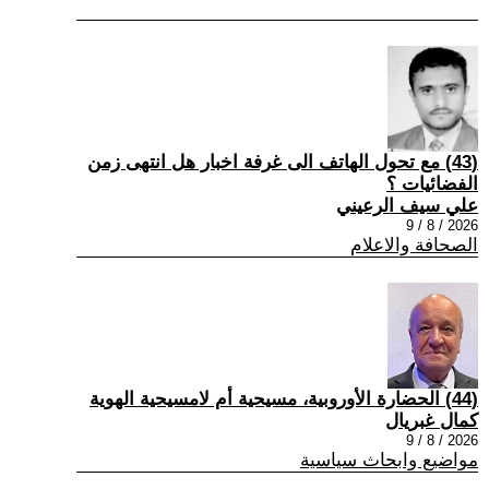
(43) مع تحول الهاتف الى غرفة اخبار هل انتهى زمن
الفضائيات ؟
علي سيف الرعيني
2026 / 8 / 9
الصحافة والاعلام
(44) الحضارة الأوروبية، مسيحية أم لامسيحية الهوية
كمال غبريال
2026 / 8 / 9
مواضيع وابحاث سياسية