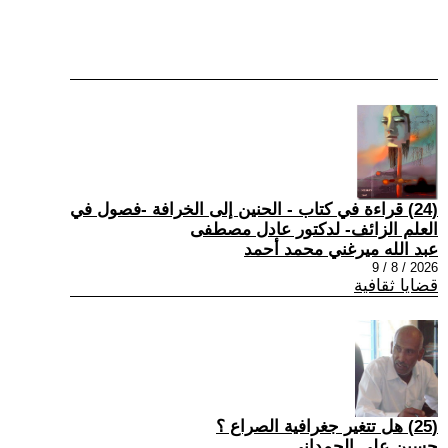
(24) قراءة في كتاب - الحنين إلى الخرافة -فصول في
العلم الزائف- لدكتور عادل مصطفى
عبد الله ميرغني محمد أحمد
2026 / 8 / 9
قضايا ثقافية
(25) هل تتغير جغرافية الصراع ؟
حسين علي الحمداني