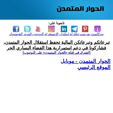
تابعونا على:
بودكاست
بنترست
تيلكرام
لينكدإن
الانستغرام
اليوتيوب
التويتر
الفيسبوك
تبرعاتكم وتبرعاتكن المالية تحفظ استقلال الحوار المتمدن،
فشاركونا في دعم استمرارية هذا الفضاء اليساري الحر
[اشترك في قناة ‫«الحوار المتمدن» على اليوتيوب]
الحوار المتمدن - موبايل
الموقع الرئيسي