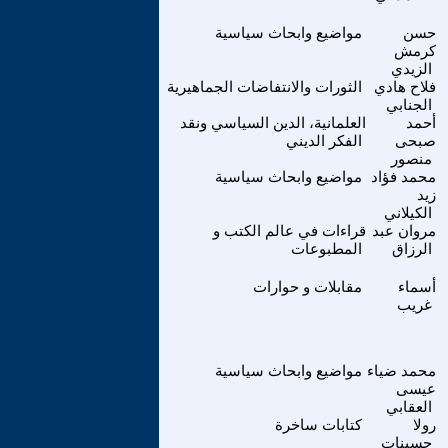
حسن
مواضيع وابحاث سياسية
كرمش
الزيدي
فلاح هادي
الثورات والانتفاضات الجماهيرية
الجنابي
أحمد
العلمانية، الدين السياسي ونقد
صبحى
الفكر الديني
منصور
محمد فؤاد
مواضيع وابحاث سياسية
زيد
الكيلاني
مروان عبد
قراءات في عالم الكتب و
الرزاق
المطبوعات
أسماء
مقابلات و حوارات
غريب
محمد ضياء
مواضيع وابحاث سياسية
عيسى
العقابي
رولا
كتابات ساخرة
حسينات