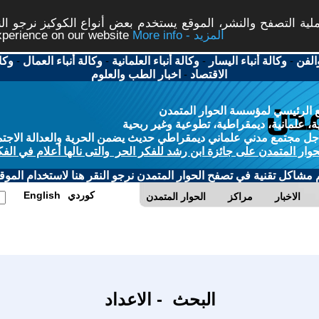
ة التصفح والنشر، الموقع يستخدم بعض أنواع الكوكيز نرجو النق
More info - المزيد
experience on our website
الفن
-
وكالة أنباء اليسار
-
وكالة أنباء العلمانية
-
وكالة أنباء العمال
-
وكا
الاقتصاد
-
اخبار الطب والعلوم
 الرئيسي لمؤسسة الحوار المتمدن
، علمانية، ديمقراطية، تطوعية وغير ربحية
ل مجتمع مدني علماني ديمقراطي حديث يضمن الحرية والعدالة الاجتم
حوار المتمدن على جائزة ابن رشد للفكر الحر والتى نالها أعلام في الفك
م مشاكل تقنية في تصفح الحوار المتمدن نرجو النقر هنا لاستخدام الموقع
كوردي
English
الاخبار
مراكز
الحوار المتمدن
البحث - الاعداد