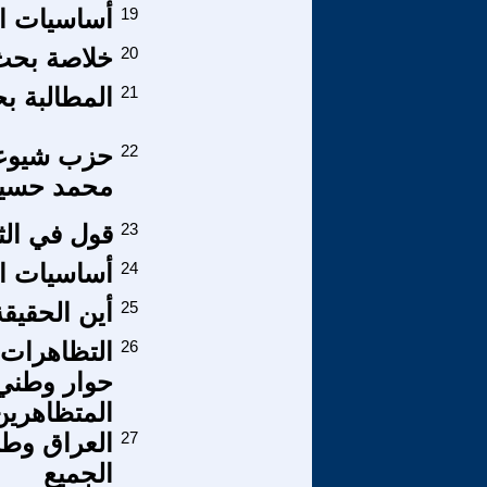
19
أساسيات الد
20
خلاصة بحث
21
المطالبة بح
22
حزب شيوعي ل
محمد حسين 
23
قول في الث
24
أساسيات الد
25
أين الحقيقة
26
المتظاهرين
27
العراق وطن
الجميع