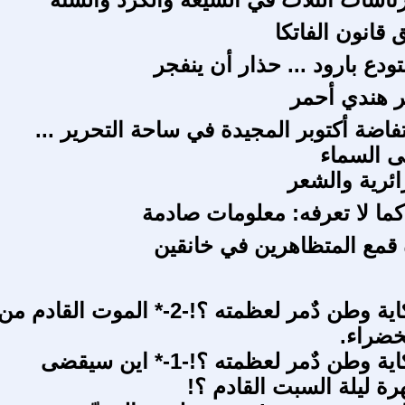
 قانون الفاتكا
دع بارود ... حذار أن ينفجر
ئر هندي أحمر
فاضة أكتوبر المجيدة في ساحة التحرير ...
ى السماء
ائرية والشعر
ما لا تعرفه: معلومات صادمة
قمع المتظاهرین في خانقین
العراق: حكاية وطن دٌمر لعظمته ؟!-2-* الموت القادم من
خضراء.
العراق: حكاية وطن دٌمر لعظمته ؟!-1-* اين سيقضى
ة ليلة السبت القادم ؟!