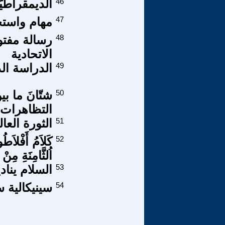
46
الديمقراطيّة - demo cracy - هي ط
47
مهام واستح
48
رسالة مفتو
الاتحادية
49
الدراسة الذ
50
شتّانَ ما ب
التظاهرات ا
51
الثورة العال
52
كَلاَمُ أَفْلاَطُو
اُلثَّامِنَةِ مِن
53
​السلام يناد
54
سينيكالية 