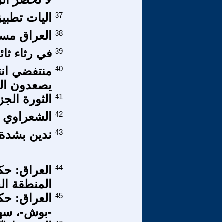
37
اليات تطبيق
38
العراق مستو
39
في رثاء ثا
40
منتفضي انت
يصعدون ال
41
الثورة الجز
42
الشعراوي ك
43
ندين بشدة 
44
المنطقة ال
45
-بوش-، سهر