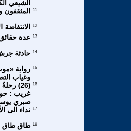
الشيعي ال
11
المثقفون و
12
الانتفاضة ا
13
عدة حقائق عن 
14
حادثة جرش 
15
رواية «موت
وغياب التص
16
(26) رحل
غريب : حوا
صبري يوس
17
نداء الى ال
18
طاق طاق ط