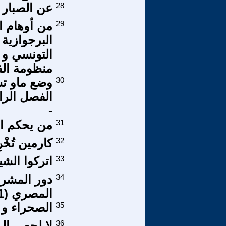
28
عن الصبار
29
من أوهام ا
التونسي و 
منظومة ال
30
الفصل الرا
-
31
من يحكم الع
32
كارمين تُخْرِ
33
اتركوا الش
34
دور المشرو
المصري (1)
35
الصحراء و 
36
لا لحصر ال