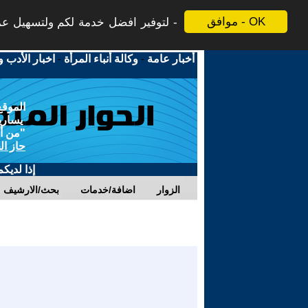
موافق - OK
لتوفير افضل خدمة لكم ولتسهيل عملي
أخبار عامة
-
وكالة أنباء المرأة
-
اخبار الأدب و
الموقع
يسارية
"من أج
حاز ال
إذا لديك
الزوار
اضافة/خدمات
بحث/الارشيف