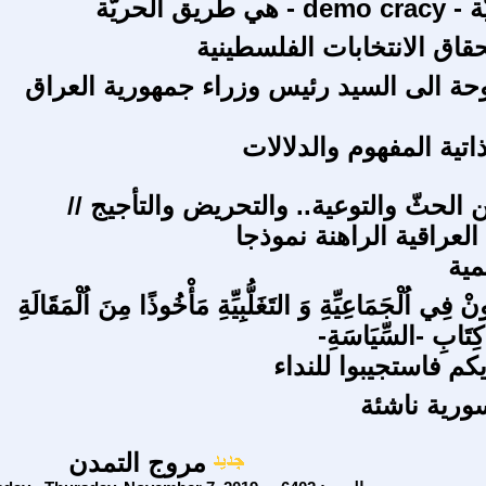
ريق الحريّة
قاق الانتخابات الفلسطينية
حة الى السيد رئيس وزراء جمهورية العراق
اتية المفهوم والدلالات
ين الحثّ والتوعية.. والتحريض والتأجيج //
لعراقية الراهنة نموذجا
مية
نْ فِي اُلْجَمَاعِيِّةِ وَ التَغَلُّبِيِّةِ مَأْخُوذًا مِنَ اُلْمَقَالَةِ
ْ كِتَابِ -السِّيَاسَةِ-
يكم فاستجيبوا للنداء
سورية ناشئة
مروج التمدن