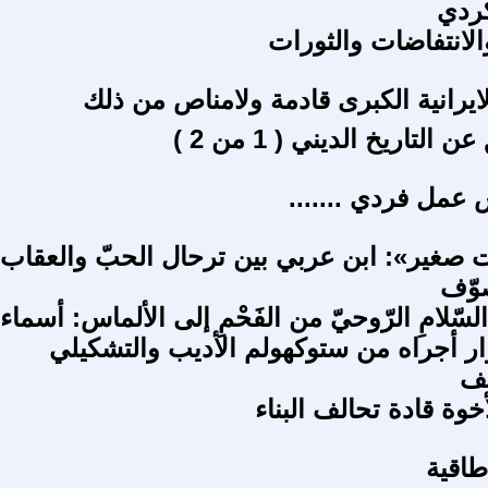
كردي
الانتفاضات والثورات
لايرانية الکبرى قادمة ولامناص من ذلك
التاريخ الديني ( 1 من 2 )
عمل فردي .......
 صغير»: ابن عربي بين ترحال الحبّ والعقاب
وّف
ةُ السّلامِ الرّوحيّ من الفَحْمِ إلى الألماس: أسماء
ر أجراه من ستوكهولم الأديب والتشكيلي
ف
أخوة قادة تحالف البناء
اقية