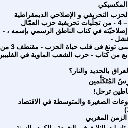
 المكسيكي
لحزب التحريفي و الإصلاحي الديمقراطية
البرجوازية – 4 - من تجلّيات تحريفية حزب العمّال
إصلاحيّته في كتاب الناطق الرسمي بإسمه ، -
فشل -
وضع ماو تسى تونغ فى قلب حياة الحزب - مقتطف 3 من
بع من كتاب - حرب الشعب الماوية في الفليبين
راق بالحديد والنار؟
سُ المُتَكَلِّمين
ياطين ترحل!
عات الصغيرة والمتوسطة في الاقتصاد
الزمن المغربي
رئاسات الثلاث في الشيعة والكرد والسنة