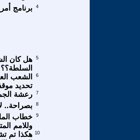
4
برنامج أمري
5
هل كان الش
السلطة؟؟
6
الشعب العرا
تحديد موق
7
رعشة الجما
8
بصراحة.. لا
9
خطاب الملك
وللامم الم
10
هكذا تم تش