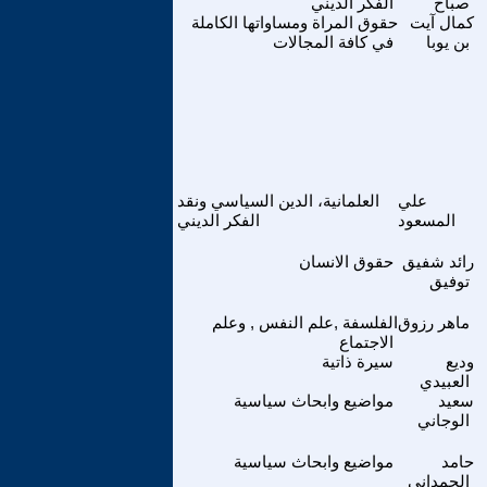
صباح
الفكر الديني
كمال آيت
حقوق المراة ومساواتها الكاملة
بن يوبا
في كافة المجالات
علي
العلمانية، الدين السياسي ونقد
المسعود
الفكر الديني
رائد شفيق
حقوق الانسان
توفيق
ماهر رزوق
الفلسفة ,علم النفس , وعلم
الاجتماع
وديع
سيرة ذاتية
العبيدي
سعيد
مواضيع وابحاث سياسية
الوجاني
حامد
مواضيع وابحاث سياسية
الحمداني