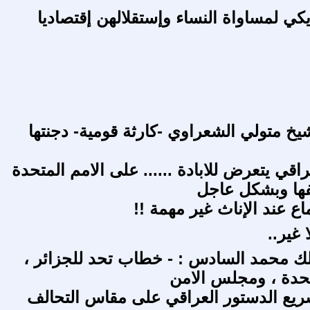
كي لمساواة النساء وإستقلالهن إقتصاديا
يخ متولي الشعراوي -كارثة قومية- دجنتها
قي يتعرض للابادة ...... على الامم المتحدة
فها وبشكل عاجل
ع عند الإناث غير مهمة !!
 غير..
 محمد السادس : - خطاب تحد للجزائر ،
تحدة ، ومجلس الامن
ريع الدستور العراقي على مقاس التحالف