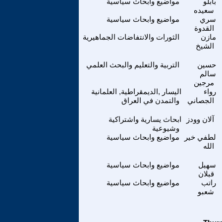
بابلو
مواضيع وابحاث سياسية
سعيده
سري
مواضيع وابحاث سياسية
القدوة
مازن
الثورات والانتفاضات الجماهيرية
الشيخ
حسين
التربية والتعليم والبحث العلمي
سالم
مرجين
رواء
اليسار ,الديمقراطية, العلمانية
الجصاني
والتمدن في العراق
آلان وودز
ابحاث يسارية واشتراكية
وشيوعية
لطفي خير
مواضيع وابحاث سياسية
الله
سهيل
مواضيع وابحاث سياسية
قبلان
راتب
مواضيع وابحاث سياسية
شعبو