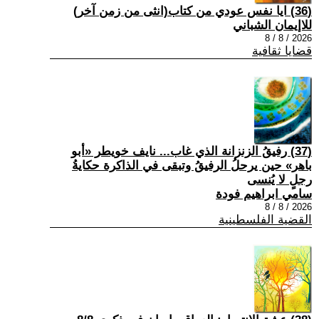
(36) ايا نفس عودي من كتاب(انثى من زمن آخر)
للاإيمان الشباني
2026 / 8 / 8
قضايا ثقافية
(37) رفيقُ الزنزانة الذي غاب... نايف خويطر «أبو
باهر» حين يرحلُ الرفيقُ وتبقى في الذاكرة حكايةُ
رجلٍ لا يُنسى
سامي ابراهيم فودة
2026 / 8 / 8
القضية الفلسطينية