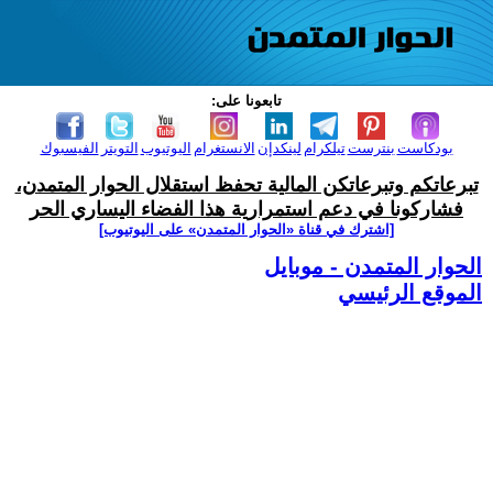
تابعونا على:
بودكاست
بنترست
تيلكرام
لينكدإن
الانستغرام
اليوتيوب
التويتر
الفيسبوك
تبرعاتكم وتبرعاتكن المالية تحفظ استقلال الحوار المتمدن،
فشاركونا في دعم استمرارية هذا الفضاء اليساري الحر
[اشترك في قناة ‫«الحوار المتمدن» على اليوتيوب]
الحوار المتمدن - موبايل
الموقع الرئيسي