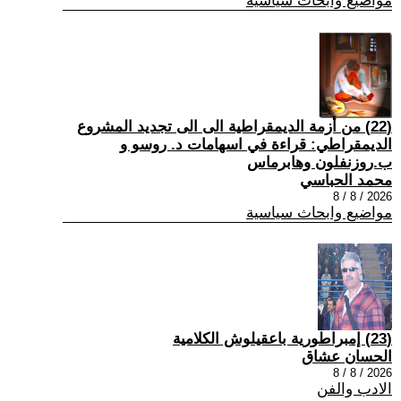
مواضيع وابحاث سياسية
(22) من أزمة الديمقراطية الى الى تجديد المشروع
الديمقراطي: قراءة في اسهامات د. روسو و
ب.روزنفلون وهابرماس
محمد الحباسي
2026 / 8 / 8
مواضيع وابحاث سياسية
(23) إمبراطورية باعقيلوش الكلامية
الحسان عشاق
2026 / 8 / 8
الادب والفن