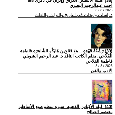
(38) عبثية الانتصار: العراق وإيران في ذكرى 8/8
احمد عبدالرحيم البصري
2026 / 8 / 8
دراسات وابحاث في التاريخ والتراث واللغات
(39) رَشْفَةُ قَهْوَةٍ... مَعَ فَنَاجِينِ هَايْكُو الشَّاعِرَةِ فَاطِمَةِ
الْفَلَّاحِي. بقلم الكاتب الناقد د. عبد الرحيم الشويلي
فاطمة الفلاحي
2026 / 8 / 8
الادب والفن
(40) -ليلة الأكياس الذهبية- سيرة سطو صنع الأساطير
معتصم الصالح