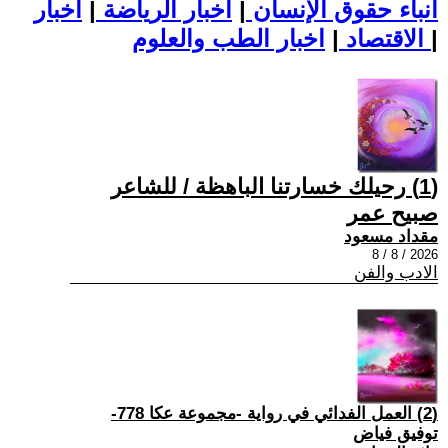
أنباء حقوق الإنسان
|
اخبار الرياضة
|
اخبار
|
اخبار الطب والعلوم
الاقتصاد
|
(1) رحيلك خسارتنا الباهظة / للشاعر
صبيح عمر
مقداد مسعود
2026 / 8 / 8
الادب والفن
(2) العمل الفدائي في رواية -مجموعة عكا 778-
توفيق فياض