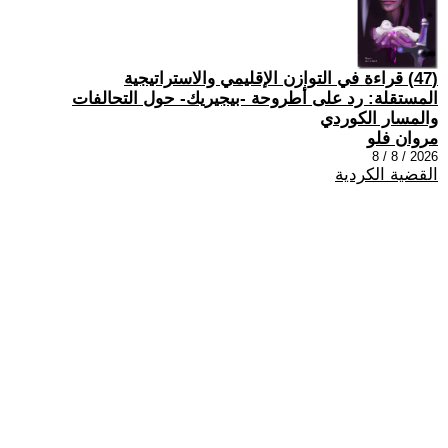
(47) قراءة في التوازن الإقليمي والاستراتيجية
المستقلة: رد على أطروحة -بيجيريك- حول التحالفات
والمسار الكوردي
مروان فلو
2026 / 8 / 8
القضية الكردية