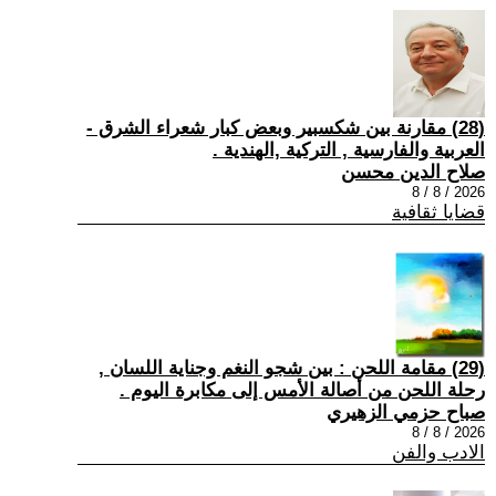
(28) مقارنة بين شكسبير وبعض كبار شعراء الشرق -
العربية والفارسية , التركية ,الهندية .
صلاح الدين محسن
2026 / 8 / 8
قضايا ثقافية
(29) مقامة اللحن : بين شجو النغم وجناية اللسان ,
رحلة اللحن من أصالة الأمس إلى مكابرة اليوم .
صباح حزمي الزهيري
2026 / 8 / 8
الادب والفن