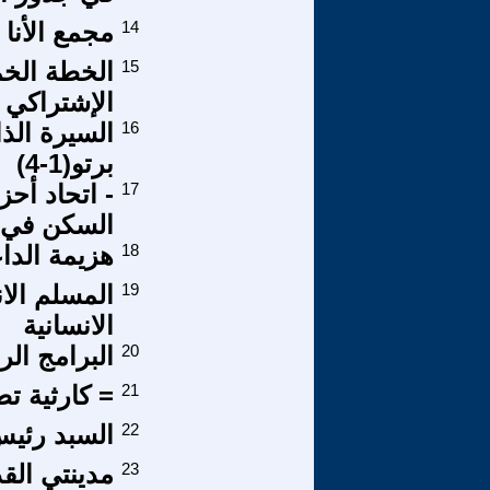
14
مجمع الأنا
15
الخطة الخم
الإشتراكي
16
السيرة الذا
برتو(1-4)
17
- اتحاد أح
السكن في (
18
هزيمة الدا
19
المسلم الا
الانسانية
20
البرامج ال
21
= كارثية ت
22
السبد رئيس
23
مدينتي القد