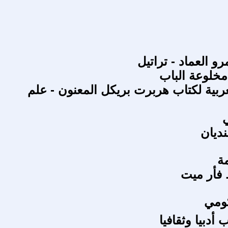
و العماد - تراتيل
 مخلوعة الباب
عربية لكتاب هربرت بريكل المعنون - علم
ي
ديان
ة
 فأر ميت
ومي
أدبيا وثقافيا