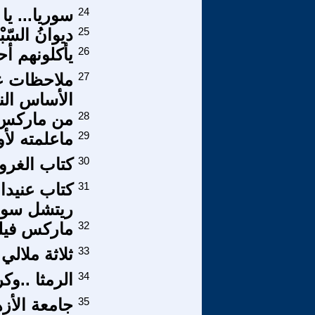
24
سوريا... يا
25
ديوانُ السّبْع
26
يأکلونهم أحي
27
ملاحظات ع
الأساس النظ
28
من ماركس ا
29
ماعلمته لأول
30
كتاب الغرو
31
ريتشل سوا
32
ماركس فيلس
33
ثلاثة ملالي 
34
الرمثا ..وك
35
جامعة الأز