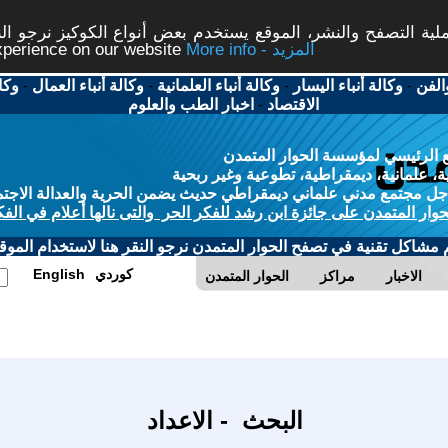
ة التصفح والنشر، الموقع يستخدم بعض أنواع الكوكيز نرجو النق
More info - المزيد
experience on our website
الفن
-
وكالة أنباء اليسار
-
وكالة أنباء العلمانية
-
وكالة أنباء العمال
-
وكا
الاقتصاد
-
اخبار الطب والعلوم
 الرئيسي لمؤسسة الحوار المتمدن
، علمانية، ديمقراطية، تطوعية وغير ربحية
ل مجتمع مدني علماني ديمقراطي حديث يضمن الحرية والعدالة الاجتم
حوار المتمدن على جائزة ابن رشد للفكر الحر والتى نالها أعلام في الفك
م مشاكل تقنية في تصفح الحوار المتمدن نرجو النقر هنا لاستخدام الموقع
كوردي
English
الاخبار
مراكز
الحوار المتمدن
البحث - الاعداد