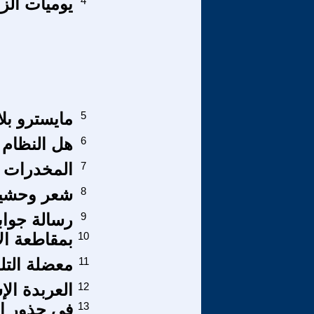
4
يوميات الز
5
مايسترو بلا
6
هل النظام
7
المخدرات و
8
شعر وحشي
9
رسالة جواب
10
بمقاطعة الا
11
معضلة التلو
12
العربدة الإ
13
في جذور ال