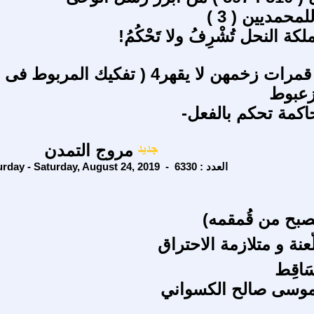
محمديين ( 3 )
كة النحل تُشْرِفُ ولا تَحْكُمُ!
ح39) بنات قمرات زخمهن لا يقهر4 ‏( تفكيك المربوط فى
زعبوط
حاكمة تحكم بالفعل-
مروج التمدن
Saturday - Saturday, August 24, 2019 - العدد : 6330
ّعنة و متلازمة الاحتراق
موسى صالح الكسواني