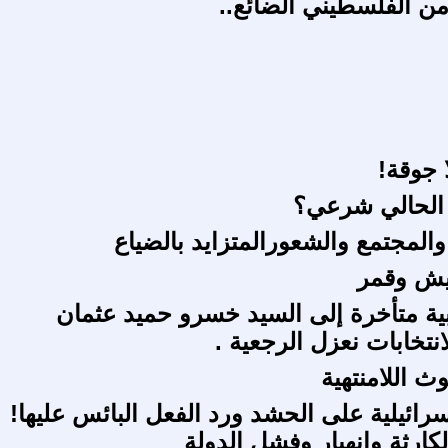
من الفلسطيني الضائع..
 جوقة!
 الحالي شرعي؟
المجتمع والشعورالمتزايد بالضياع
ش وقمر
ية متأخرة إلى السيد خسرو حميد عثمان
نتخابات نعزل الرجعية .
ث اللامنتهية
سرائيلية على الحشد ورد الفعل البائس عليها!
كارثة وانهيار وفشل الدولة