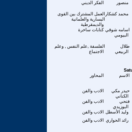
منصور
الفكر الديني
محمد كشكار
العمل المشترك بين القوى
اليسارية والعلمانية
والديمقرطية
اسامه شوقي
كتابات ساخرة
البيومي
طلال
الفلسفة ,علم النفس , وعلم
الربيعي
الاجتماع
الاسم
المحاور
حيدر مكي
الادب والفن
الكناني
فتحي
الادب والفن
البوزيدي
وليد الأسطل
الادب والفن
رائد الحواري
الادب والفن