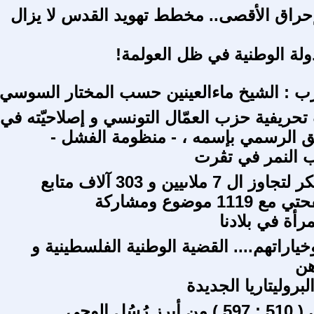
راق الأقصى.. مخطط تهويد القدس لا يزال
ولة الوطنية في ظل العولمة!
رب : الشيخ ماءالعينين حسب المختار السوسي
 تحريفية حزب العمّال التونسي و إصلاحيّته في
ق الرسمي بإسمه ، - منظومة الفشل -
 النمر في تڨرت
احتفال وشكر لتجاوز ال 7 ملاىيين و 303 آلاف متابع
1 موضوع ومشاركة
مرأة في بلادنا
 وخياراتهم.... القضية الوطنية الفلسطينية و
هن
بروليتاريا الجديدة
إبن الجوزى ( 510 : 597 ) من أبرز رُسُل الوحى