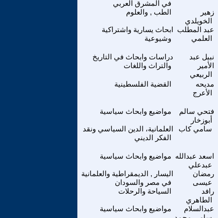
في المشرق العربي
زهير
الطب , والعلوم
الخويلدي
عبد المطلب
ابحاث يسارية واشتراكية
العلمي
وشيوعية
نبيل عبد
دراسات وابحاث في التاريخ
الأمير
والتراث واللغات
الربيعي
مديحه
القضية الفلسطينية
الأعرج
فتحي سالم
مواضيع وابحاث سياسية
أبوزخار
سامي كاب
العلمانية، الدين السياسي ونقد
الفكر الديني
اسعد عبدالله
مواضيع وابحاث سياسية
عبدعلي
رمضان
اليسار , الديمقراطية والعلمانية
عيسى
في مصر والسودان
رافد
السياحة والرحلات
الطاهري
عبدالسلام
مواضيع وابحاث سياسية
سامي محمد