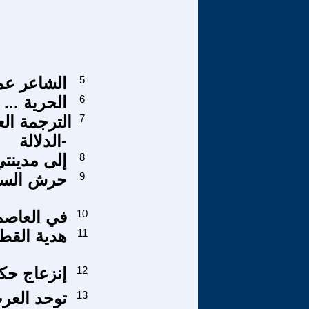
5
الشاعر عمر
6
الحرية ...
7
الترجمة ال
الدلالة-
8
إلى مدينت
9
حرش السن
10
في العاصم
11
هدية القط
12
إنزعاج حك
13
توحد العرب 