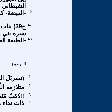
الشيطانى لل
46
-النهضة- كمل
47
سيره بني 
48
-الطبقة ال
الموضوع
1
(تسربَلَ الصبح من قُمقمه)
2
متلازمة الل
3
ذَهَبٌ مُتَسَاقِط!!
4
ذات نداء 