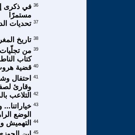
36
في ذكرى إح
مستمرًا
37
تحديات الد
38
تاريخ المغ
39
من تجلّيات
كتاب الناط
40
قضية هروب
41
وقارئ لصفحتي مع 119
42
التلاعب بال
43
خياراتنا...
الوضع الرا
44
التهميش وال
45