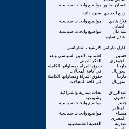
غسان صابور
مواضيع وابحاث سياسية
وديع العبيدي
سيرة ذاتية
فلاح هادي
مواضيع وابحاث سياسية
الجنابي
شه مال
مواضيع وابحاث سياسية
عادل سليم
كارل ماركس
الارشيف الماركسي
حسين
العلمانية، الدين السياسي ونقد
الجوهرى
الفكر الديني
مارينا
حقوق المراة ومساواتها الكاملة
سوريال
في كافة المجالات
مارينا
حقوق المراة ومساواتها الكاملة
سوريال
في كافة المجالات
عبدالرزاق
ابحاث يسارية واشتراكية
دحنون
وشيوعية
جعفر
مواضيع وابحاث سياسية
المظفر
ميساء
مواضيع وابحاث سياسية
المصري
عبدربه
القضية الفلسطينية
العنزى