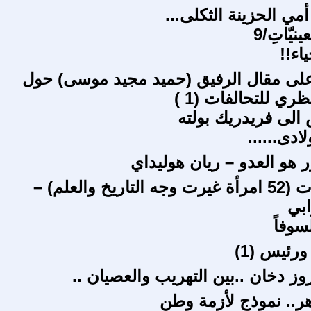
 أمي الحزينة الثكلى...
ينيّاتِ/9
اء!!
لى مقال الرفيق (حميد مجيد موسى) حول
ري للتحالفات (1 )
لى فريدريك بولته
ادى......
ر هو العدو – ريان هوليداي
كتاب عنيدات (52 امرأة غيرت وجه التاريخ والعلم) –
بي
وفاً
ورئيس (1)
روز دخان ..بين التهريب والعصيان ..
هر.. نموذج لأزمة وطن