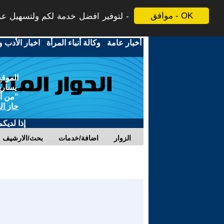
موافق - OK
لتوفير افضل خدمة لكم ولتسهيل عملي
أخبار عامة
-
وكالة أنباء المرأة
-
اخبار الأدب و
الموقع
يسارية
"من أج
حاز ال
إذا لديك
الزوار
اضافة/خدمات
بحث/الارشيف