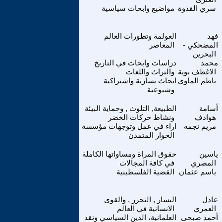
سري القدوة
مواضيع وابحاث سياسية
فهد
العولمة وتطورات العالم
المضحكي -
المعاصر
البحرين
محمد
دراسات وابحاث في التاريخ
الاغظف بوية
والتراث واللغات
ناظم الماوي
ابحاث يسارية واشتراكية
وشيوعية
أسامة
الطبيعة, التلوث , وحماية البيئة
هوادف
ونشاط حركات الخضر
مريم نجمه
اراء في عمل وتوجهات مؤسسة
الحوار المتمدن
ياسين
حقوق المراة ومساواتها الكاملة
المصري
في كافة المجالات
باسم عثمان
القضية الفلسطينية
عادل
اليسار , التحرر , والقوى
العمري
الانسانية في العالم
أحمد صبحى
العلمانية، الدين السياسي ونقد