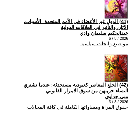
(41) الدول غير الأعضاء في الأمم المتحدة- الأسباب،
الآثار، والتأثير في العلاقات الدولية
عبدالحكيم سليمان وادي
2026 / 8 / 6
مواضيع وابحاث سياسية
(42) الخلع المعاصر كعبودية مستحدثة: عندما تشتري
النساء حريتهن من سوق الابتزاز القانوني
منى جداوي
2026 / 8 / 6
حقوق المراة ومساواتها الكاملة في كافة المجالات