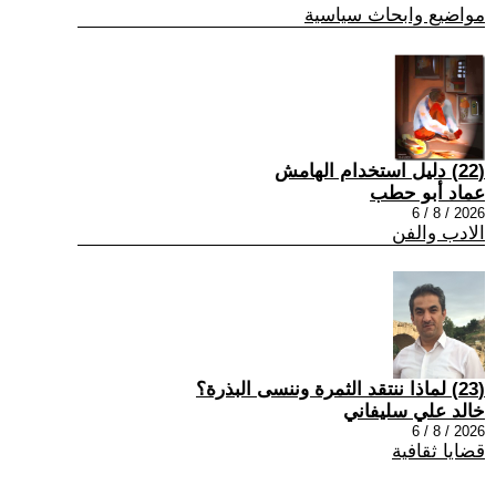
مواضيع وابحاث سياسية
(22) دليل استخدام الهامش
عماد أبو حطب
2026 / 8 / 6
الادب والفن
(23) لماذا ننتقد الثمرة وننسى البذرة؟
خالد علي سليفاني
2026 / 8 / 6
قضايا ثقافية