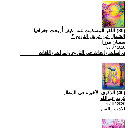
(39) اللغز المسكوت عنه: كيف أُزيحت جغرافيا
الشمال عن عرش التاريخ ؟
سفيان مرزا
2026 / 8 / 6
دراسات وابحاث في التاريخ والتراث واللغات
(40) الذكرى الأخيرة في المطار
كريم عبدالله
2026 / 8 / 6
الادب والفن