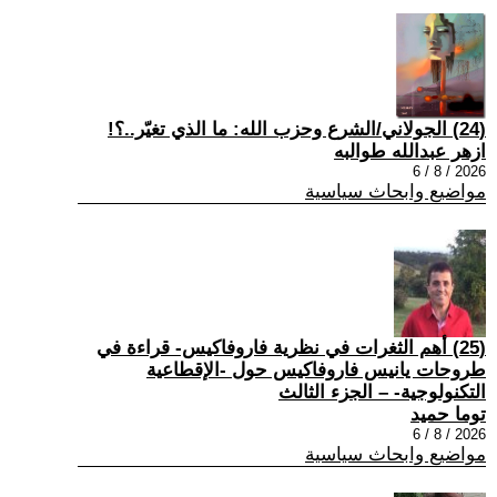
(24) الجولاني/الشرع وحزب الله: ما الذي تغيّر..؟!
ازهر عبدالله طوالبه
2026 / 8 / 6
مواضيع وابحاث سياسية
(25) أهم الثغرات في نظرية فاروفاكيس- قراءة في
طروحات يانيس فاروفاكيس حول -الإقطاعية
التكنولوجية- – الجزء الثالث
توما حميد
2026 / 8 / 6
مواضيع وابحاث سياسية