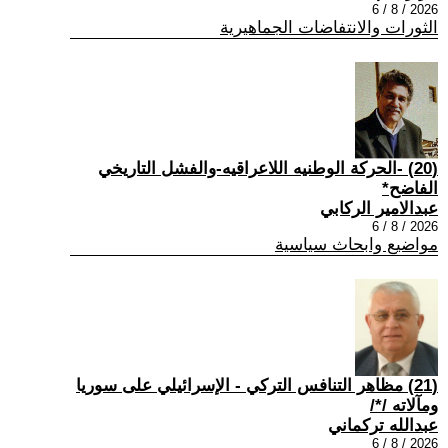
2026 / 8 / 6
الثورات والانتفاضات الجماهيرية
(20) -الحركة الوطنيه اللاعراقيه-والفشل التاريخي
الفاضح*
عبدالامير الركابي
2026 / 8 / 6
مواضيع وابحاث سياسية
(21) مظاهر التنافس التركي - الإسرائيلي على سوريا
ومآلاته /*/
عبدالله تركماني
2026 / 8 / 6