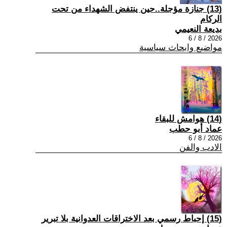
(13) جنازة مؤجلة..حين ينتفض الشهداء من تحت
الركام
بديعة النعيمي
2026 / 8 / 6
مواضيع وابحاث سياسية
(14) هوامش للبقاء
عماد أبو حطب
2026 / 8 / 6
الادب والفن
(15) إحباط رسمي بعد الاختراقات العدوانية بلا تبرير