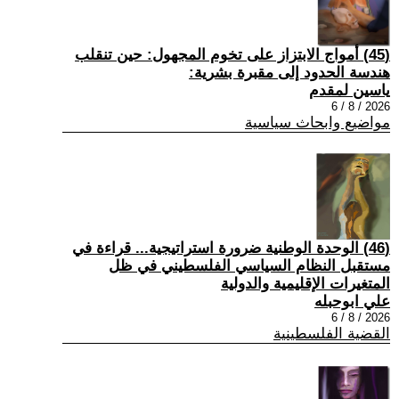
(45) أمواج الابتزاز على تخوم المجهول: حين تنقلب
هندسة الحدود إلى مقبرة بشرية:
ياسين لمقدم
2026 / 8 / 6
مواضيع وابحاث سياسية
(46) الوحدة الوطنية ضرورة استراتيجية... قراءة في
مستقبل النظام السياسي الفلسطيني في ظل
المتغيرات الإقليمية والدولية
علي ابوحبله
2026 / 8 / 6
القضية الفلسطينية