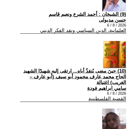
(9) الشيخان : أحمد الشرع ونعيم قاسم
حسن مدبولى
2026 / 8 / 6
العلمانية، الدين السياسي ونقد الفكر الديني
(10) حينَ مضى يُنقذُ أباه... ارتقى إليه شهيدًا الشهيد
الحاج محمد عارف محمود أبو سيف (أبو عارف –
الغريب) اغتيالة
سامي ابراهيم فودة
2026 / 8 / 6
القضية الفلسطينية