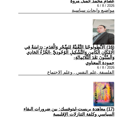
عصام محمد جميل مروة
2026 / 8 / 6
مواضيع وابحاث سياسية
(16) الْأَنْطُولُوجْيَا التِّقْنِيَّةُ لِلسِّحْرِ وَالْعَدَمِ: دِرَاسَةٌ فِي
الْإِمْكَانِ الْكَامِنِ وَالتَّشْكِيلِ الْوُجُودِيِّ -الجُزْءُ الحَادِي
وَالسِّتُّونَ بَعْدَ الثَّلَاثِمِائَةِ-
حمودة المعناوي
2026 / 8 / 6
الفلسفة ,علم النفس , وعلم الاجتماع
(17) معاهدة بريست-ليتوفسك: بين ضرورات البقاء
السياسي وكلفة التنازلات الإقليمية