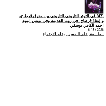
(47) في التوتر التاريخي التاريخي بين -حرق قرطاج-
و-إنقاذ قرطاج- في روما القديمة وفي تونس اليوم
احمد الكافي يوسفي
2026 / 8 / 6
الفلسفة ,علم النفس , وعلم الاجتماع