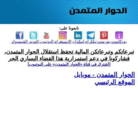
تابعونا على:
بودكاست
بنترست
تيلكرام
لينكدإن
الانستغرام
اليوتيوب
التويتر
الفيسبوك
تبرعاتكم وتبرعاتكن المالية تحفظ استقلال الحوار المتمدن،
فشاركونا في دعم استمرارية هذا الفضاء اليساري الحر
[اشترك في قناة ‫«الحوار المتمدن» على اليوتيوب]
الحوار المتمدن - موبايل
الموقع الرئيسي