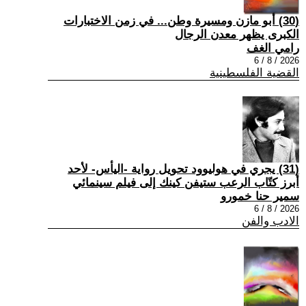
(30) أبو مازن ومسيرة وطن... في زمن الاختبارات
الكبرى يظهر معدن الرجال
رامي الغف
2026 / 8 / 6
القضية الفلسطينية
(31) يجري في هوليوود تحويل رواية -اليأس- لأحد
أبرز كتّاب الرعب ستيفن كينك إلى فيلم سينمائي
سمير حنا خمورو
2026 / 8 / 6
الادب والفن