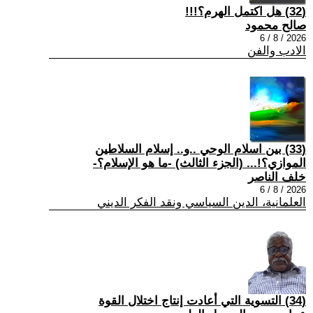
(32) هل اكتمل الهرم؟!!!
صالح محمود
2026 / 8 / 6
الادب والفن
(33) بين اسلام الوحي ..و.. إسلام السلاطين
الموازي؟!... (الجزء الثالث) -ما هو الإسلام؟-
خلف الناصر
2026 / 8 / 6
العلمانية، الدين السياسي ونقد الفكر الديني
(34) التسوية التي أعادت إنتاج اختلال القوة