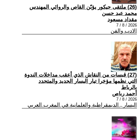
(26) ملتقى جيكور يؤبّن القاص والروائي المهندس
محمد عبد حسن
مقداد مسعود
2026 / 8 / 7
الادب والفن
(27) قبسات من النقاش الذي أعقب مداخلات الندوة
التي نظمها مؤخرا تيار اليسار الجديد والمتجدد
بالرباط
أحمد رباص
2026 / 8 / 7
اليسار , الديمقراطية والعلمانية في المغرب العربي