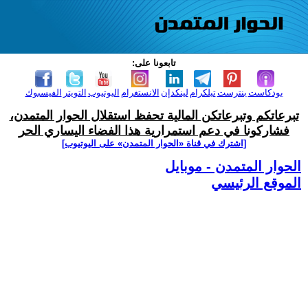
تابعونا على:
بودكاست
بنترست
تيلكرام
لينكدإن
الانستغرام
اليوتيوب
التويتر
الفيسبوك
تبرعاتكم وتبرعاتكن المالية تحفظ استقلال الحوار المتمدن،
فشاركونا في دعم استمرارية هذا الفضاء اليساري الحر
[اشترك في قناة ‫«الحوار المتمدن» على اليوتيوب]
الحوار المتمدن - موبايل
الموقع الرئيسي