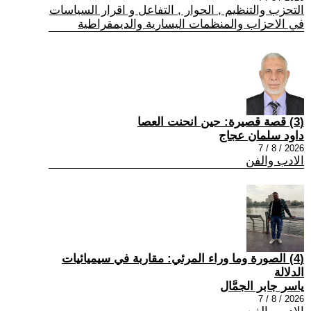
التحزب والتنظيم , الحوار , التفاعل و اقرار السياسات
في الاحزاب والمنظمات اليسارية والديمقراطية
(3) قصة قصيرة: حين انحنت العصا
داود سلمان عجاج
2026 / 8 / 7
الادب والفن
(4) الصورة وما وراء المرئي: مقاربة في سيميائيات
الدلالة
ياسر جابر الجمَّال
2026 / 8 / 7