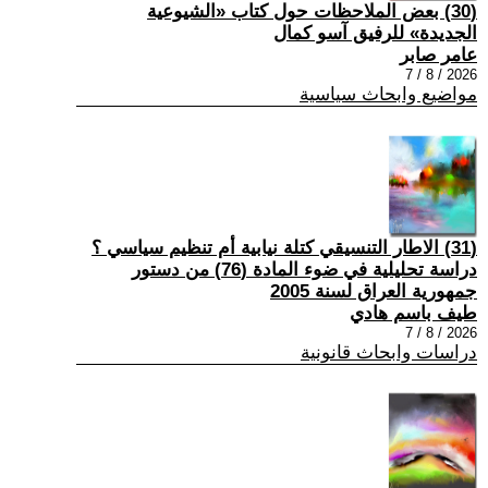
(30) بعض الملاحظات حول كتاب «الشيوعية
الجديدة» للرفيق آسو كمال
عامر صابر
2026 / 8 / 7
مواضيع وابحاث سياسية
(31) الاطار التنسيقي كتلة نيابية أم تنظيم سياسي ؟
دراسة تحليلية في ضوء المادة (76) من دستور
جمهورية العراق لسنة 2005
طيف باسم هادي
2026 / 8 / 7
دراسات وابحاث قانونية