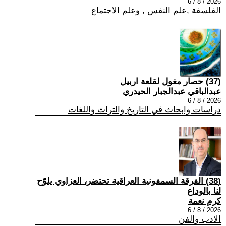
2026 / 8 / 6
الفلسفة ,علم النفس , وعلم الاجتماع
(37) حصار مغول لقلعة اربيل
عبدالباقي عبدالجبار الحيدري
2026 / 8 / 6
دراسات وابحاث في التاريخ والتراث واللغات
(38) الفرقة السمفونية العراقية تحتضر، العزاوي يلوّح
لنا بالوداع
كرم نعمة
2026 / 8 / 6
الادب والفن