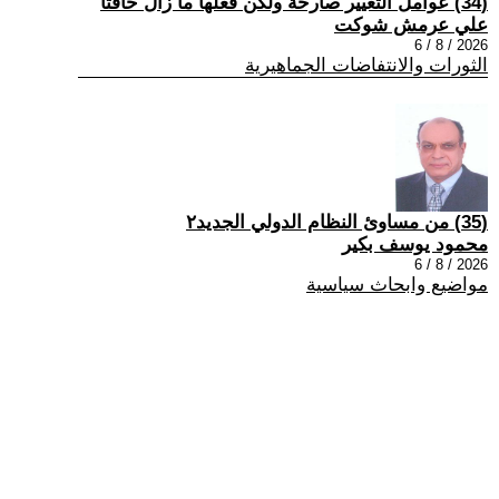
(34) عوامل التغيير صارخة ولكن فعلها ما زال خافتاً
علي عرمش شوكت
2026 / 8 / 6
الثورات والانتفاضات الجماهيرية
(35) من مساوئ النظام الدولي الجديد٢
محمود يوسف بكير
2026 / 8 / 6
مواضيع وابحاث سياسية