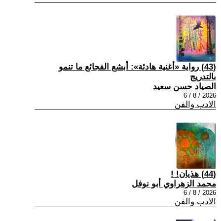
(43) رواية «أغنية هادئة»: أبشع الفجائع ما تنمو
بالتدريج
الصياد حسن سعيد
2026 / 8 / 6
الادب والفن
(44) هذيان! !
محمد الزهراوي أبو نوفل
2026 / 8 / 6
الادب والفن