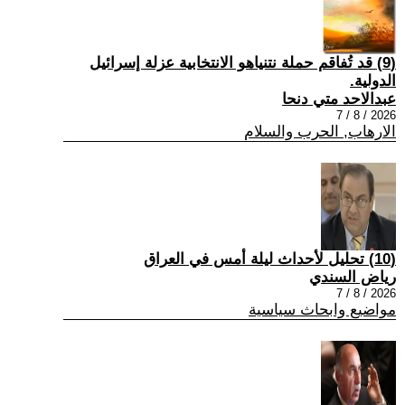
(9) قد تُفاقم حملة نتنياهو الانتخابية عزلة إسرائيل
الدولية.
عبدالاحد متي دنحا
2026 / 8 / 7
الارهاب, الحرب والسلام
(10) تحليل لأحداث ليلة أمس في العراق
رياض السندي
2026 / 8 / 7
مواضيع وابحاث سياسية