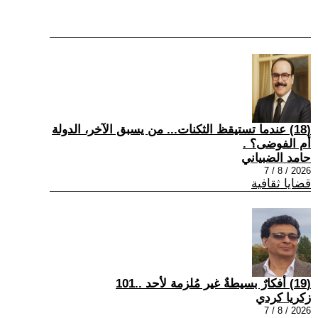
(18) عندما تستيقظ الثكنات... من يسبق الآخر، الدولة
أم الفوضى؟ .
حامد الضبياني
2026 / 8 / 7
قضايا ثقافية
(19) أفكارٌ بسيطةٌ غير مُلزمة لأحد ..101
زكريا كردي
2026 / 8 / 7