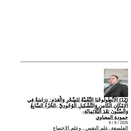
(12) الْأَنْطُولُوجْيَا التِّقْنِيَّةُ لِلسِّحْرِ وَالْعَدَمِ: دِرَاسَةٌ فِي
الْإِمْكَانِ الْكَامِنِ وَالتَّشْكِيلِ الْوُجُودِيِّ -الجُزْءُ السَّابِعُ
وَالسِّتُّونَ بَعْدَ الثَّلَاثِمِائَةِ-
حمودة المعناوي
2026 / 8 / 9
الفلسفة ,علم النفس , وعلم الاجتماع