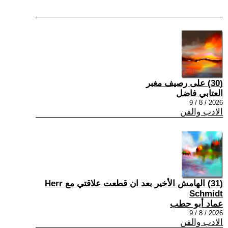
(30) على رصيف مغبر
العتابي فاضل
2026 / 8 / 9
الادب والفن
(31) الهامش الأخير بعد ان قطعت علاقتي مع Herr
Schmidt
عماد أبو حطب
2026 / 8 / 9
الادب والفن