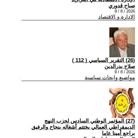
صباح قدوري
2026 / 8 / 9
الادارة و الاقتصاد
(26) التقرير السياسي ( 112 )
صلاح بدرالدين
2026 / 8 / 9
مواضيع وابحاث سياسية
(27) المؤتمر الوطني السادس لحزب النهج
الديمقراطي العمالي يختتم أشغاله بنجاح والرفيق
براجع أمينا عاما