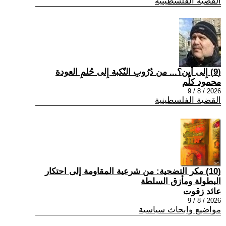
القضية الفلسطينية
(9) إِلى أين؟... من دُرُوبِ النّكبة إِلى حُلمِ العودة
محمود كلّم
2026 / 8 / 9
القضية الفلسطينية
(10) مكر التضحية: من شرعية المقاومة إلى احتكار
البطولة ومأزق السلطة
عائد زقوت
2026 / 8 / 9
مواضيع وابحاث سياسية