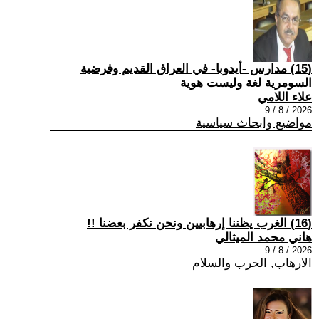
(15) مدارس -أيدوبا- في العراق القديم وفرضية
السومرية لغة وليست هوية
علاء اللامي
2026 / 8 / 9
مواضيع وابحاث سياسية
(16) الغرب يظننا إرهابيين ونحن نكفر بعضنا !!
هاني محمد الميثالي
2026 / 8 / 9
الارهاب, الحرب والسلام