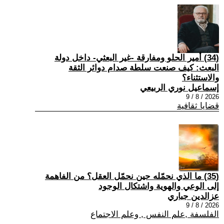
(34) أمير الحلو ومفارقة -غير البعثي- داخل دولة
البعث: كيف صنعت سلطة صدام دوائر الثقة
والاستثناء؟
إسماعيل نوري الربيعي
2026 / 8 / 9
قضايا ثقافية
(35) ما الذي نحمّله حين نحمّل العقل؟ من الفاهمة
إلى الوعي والهوية واشتكال الوجود
عزالدين جباري
2026 / 8 / 9
الفلسفة ,علم النفس , وعلم الاجتماع