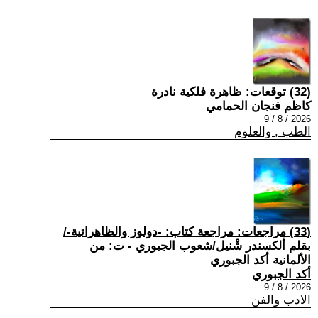
(32) توقعات: ظاهرة فلكية نادرة
كاظم فنجان الحمامي
2026 / 8 / 9
الطب , والعلوم
(33) مراجعات: مراجعة كتاب: -دولوز والظاهراتية-/
بقلم ألكسندر شْنيل/شعوب الجبوري - ت: من
الألمانية أكد الجبوري
أكد الجبوري
2026 / 8 / 9
الادب والفن