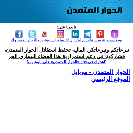
تابعونا على:
بودكاست
بنترست
تيلكرام
لينكدإن
الانستغرام
اليوتيوب
التويتر
الفيسبوك
تبرعاتكم وتبرعاتكن المالية تحفظ استقلال الحوار المتمدن،
فشاركونا في دعم استمرارية هذا الفضاء اليساري الحر
[اشترك في قناة ‫«الحوار المتمدن» على اليوتيوب]
الحوار المتمدن - موبايل
الموقع الرئيسي