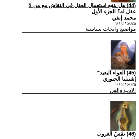
(44) هل ينفع استعمال العقل في النقاش مع من لا
عقل له؟ الجزء الأول
محمد إنفي
2026 / 8 / 9
مواضيع وابحاث سياسية
(45) العواء البعيد*
إشبيليا الجبوري
2026 / 8 / 9
الادب والفن
(46) نفَسُ الغروب