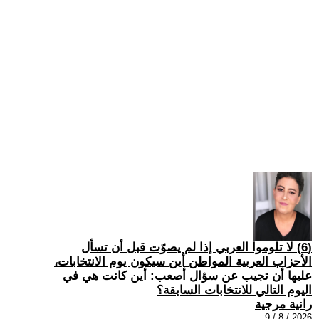
(6) لا تلوموا العربي إذا لم يصوّت قبل أن تسأل
الأحزاب العربية المواطن أين سيكون يوم الانتخابات،
عليها أن تجيب عن سؤال أصعب: أين كانت هي في
اليوم التالي للانتخابات السابقة؟
رانية مرجية
2026 / 8 / 9