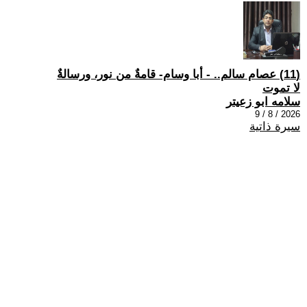
(11) عصام سالم.. - أبا وسام- قامةٌ من نور، ورسالةٌ
لا تموت
سلامه ابو زعيتر
2026 / 8 / 9
سيرة ذاتية